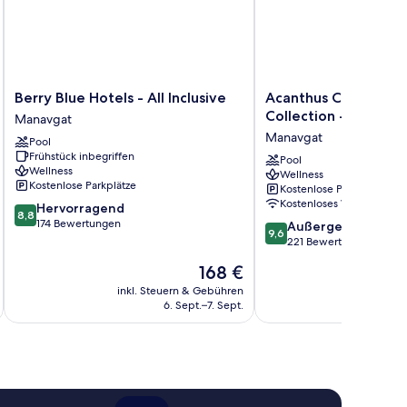
Berry
Acanthus
Berry Blue Hotels - All Inclusive
Acanthus Cennet Ba
Blue
Cennet
Collection - Ultra All
Manavgat
Hotels
Barut
Manavgat
Pool
-
Collection
Frühstück inbegriffen
All
-
Pool
Wellness
Wellness
Inclusive
Ultra
Kostenlose Parkplätze
Kostenlose Parkplätze
Manavgat
All
Kostenloses WLAN
8.8
Hervorragend
Inclusive
8,8
von
174 Bewertungen
9.6
Manavgat
Außergewöhnlich
9,6
10,
von
221 Bewertungen
Hervorragend,
10,
Der
168 €
174
Außergewöhnlich,
Preis
Bewertungen
221
inkl. Steuern & Gebühren
beträgt
6. Sept.–7. Sept.
Bewertungen
168 €