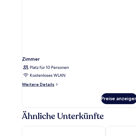
Zimmer
Platz für 10 Personen
Kostenloses WLAN
Weitere
Weitere Details
Details
für
Preise anzeige
Zimmer
Ähnliche Unterkünfte
Sidemarin Kirman Premium - Ultra All Inclusive
AQI Pegasos W