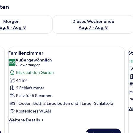
aten
 - Aug. 8.
 Verfügbarkeit für morgen, Aug. 8 - Aug. 9.
Überprüfe die Verfügbarkeit für dies
Morgen
Dieses Wochenende
ug. 8 - Aug. 9
Aug. 7 - Aug. 9
ibtisch, Stuhl und Blick auf die Stadt durch das Fenster.
Alle
Ein Hotelzimmer mit einem großen Bet
Al
4
Familienzimmer
S
Fotos
F
Außergewöhnlich
für
10,0
f
10,0 von 10
(2
2 Bewertungen
Familienzimmer
S
Bewertungen)
Blick auf den Garten
anzeigen
e
44 m²
M
2 Schlafzimmer
a
Platz für 5 Personen
1 Queen-Bett, 2 Einzelbetten und 1 Einzel-Schlafsofa
We
We
Kostenloses WLAN
De
fü
Weitere
Weitere Details
St
Details
ei
für