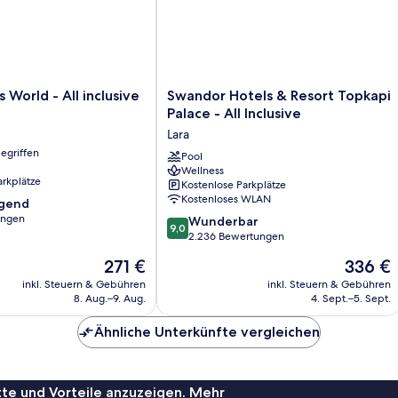
Swandor
 World - All inclusive
Swandor Hotels & Resort Topkapi
Hotels
Palace - All Inclusive
&
Lara
Resort
egriffen
Topkapi
Pool
Wellness
Palace
arkplätze
Kostenlose Parkplätze
-
Kostenloses WLAN
agend
All
ungen
9.0
Inclusive
Wunderbar
9,0
von
Lara
2.236 Bewertungen
,
10,
Der
Der
271 €
336 €
Wunderbar,
Preis
Preis
2.236
inkl. Steuern & Gebühren
inkl. Steuern & Gebühren
beträgt
beträgt
8. Aug.–9. Aug.
4. Sept.–5. Sept.
Bewertungen
271 €
336 €
Ähnliche Unterkünfte vergleichen
te und Vorteile anzuzeigen. Mehr