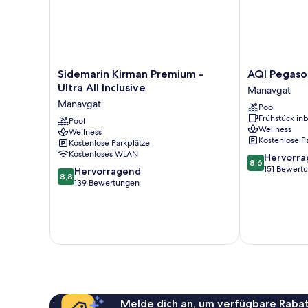
Sidemarin
AQI
Sidemarin Kirman Premium -
AQI Pegasos
Kirman
Pegasos
Ultra All Inclusive
Manavgat
Premium
World
Manavgat
Pool
-
-
Frühstück inb
Ultra
Pool
All
Wellness
Wellness
All
inclusive
Kostenlose P
Kostenlose Parkplätze
Inclusive
Manavgat
Kostenloses WLAN
8.6
Hervorr
Manavgat
8,6
von
151 Bewert
8.8
Hervorragend
8,8
10,
von
139 Bewertungen
Hervorragend
10,
151
Hervorragend,
Bewertungen
139
Bewertungen
Melde dich an, um verfügbare Rabat