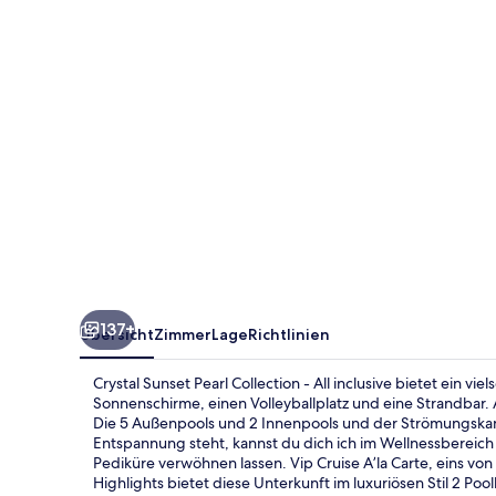
-
All
inclusive
137+
Übersicht
Zimmer
Lage
Richtlinien
Crystal Sunset Pearl Collection - All inclusive bietet ein vie
Sonnenschirme, einen Volleyballplatz und eine Strandbar.
Die 5 Außenpools und 2 Innenpools und der Strömungskan
Entspannung steht, kannst du dich ich im Wellnessberei
Pediküre verwöhnen lassen. Vip Cruise A’la Carte, eins von
Highlights bietet diese Unterkunft im luxuriösen Stil 2 Po