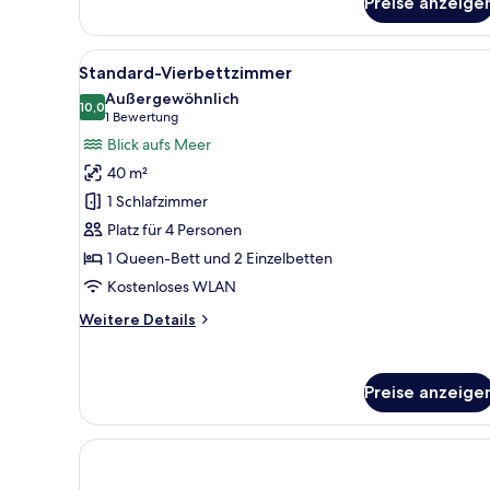
Preise anzeige
Standardzimmer
Alle
Ein Hotelzimmer mit einem Bett
4
Standard-Vierbettzimmer
Fotos
Außergewöhnlich
für
10,0
10,0 von 10
(1
1 Bewertung
Standard-
Bewertung)
Blick aufs Meer
Vierbettzimmer
40 m²
anzeigen
1 Schlafzimmer
Platz für 4 Personen
1 Queen-Bett und 2 Einzelbetten
Kostenloses WLAN
Weitere
Weitere Details
Details
für
Standard-
Preise anzeige
Vierbettzimmer