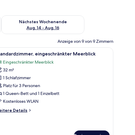
es Wochenende, Aug. 7 - Aug. 9.
Überprüfe die Verfügbarkeit für nächstes Wochenende, Aug. 1
Nächstes Wochenende
Aug. 14 - Aug. 16
Anzeige von 9 von 9 Zimmern
t, einer Couch, einem Schreibtisch und einem Fernseher.
le
Ein Hotelzimmer mit zwei Betten, einem Schre
3
tandardzimmer, eingeschränkter Meerblick
otos
Eingeschränkter Meerblick
ür
32 m²
tandardzimmer,
ingeschränkter
1 Schlafzimmer
eerblick
Platz für 3 Personen
nzeigen
1 Queen-Bett und 1 Einzelbett
Kostenloses WLAN
itere
itere Details
tails
r
andardzimmer,
ngeschränkter