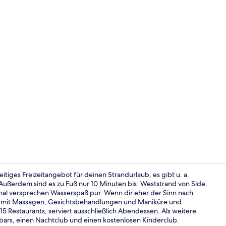
Weißer Sands
lseitiges Freizeitangebot für deinen Strandurlaub; es gibt u. a.
 Außerdem sind es zu Fuß nur 10 Minuten bis: Weststrand von Side.
al versprechen Wasserspaß pur. Wenn dir eher der Sinn nach
Gebäudedes
ch mit Massagen, Gesichtsbehandlungen und Maniküre und
 15 Restaurants, serviert ausschließlich Abendessen. Als weitere
olbars, einen Nachtclub und einen kostenlosen Kinderclub.