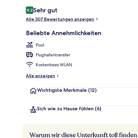
Bewertungen
Sehr gut
8,2
8,2 von 10.
Alle 307 Bewertungen anzeigen
Außenbereic
Beliebte Annehmlichkeiten
Pool
Flughafentransfer
Kostenloses WLAN
Alle anzeigen
Wichtigste Merkmale
(12)
Sich wie zu Hause fühlen
(6)
Warum wir diese Unterkunft toll finden