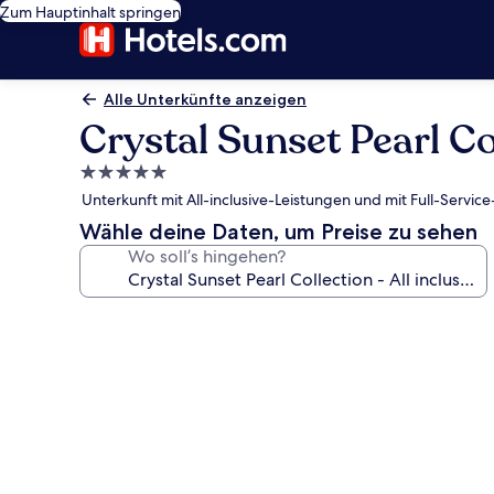
Zum Hauptinhalt springen
Alle Unterkünfte anzeigen
Crystal Sunset Pearl Col
5.0-
Sterne-
Unterkunft mit All-inclusive-Leistungen und mit Full-Servi
Unterkunft
Wähle deine Daten, um Preise zu sehen
Wo soll’s hingehen?
Fotogalerie
von
Crystal
Sunset
Pearl
Collection