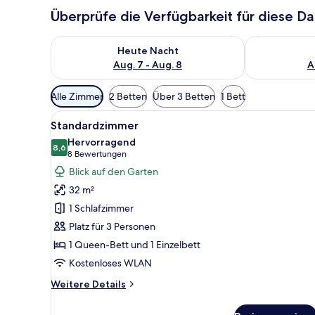
Überprüfe die Verfügbarkeit für diese D
Überprüfe die Verfügbarkeit für heute Nacht, Aug. 7
Überprüfe die
Heute Nacht
Aug. 7 - Aug. 8
A
Verfügbare
Alle Zimmer
2 Betten
Über 3 Betten
1 Bett
Filter
Alle
Ein Hotelzimmer mit Bett, Schre
für
3
Standardzimmer
Fotos
Zimmer
Hervorragend
für
8,6
8,6 von 10
(8
8 Bewertungen
Standardzimmer
Bewertungen)
Blick auf den Garten
anzeigen
32 m²
1 Schlafzimmer
Platz für 3 Personen
1 Queen-Bett und 1 Einzelbett
Kostenloses WLAN
Weitere
Weitere Details
Details
für