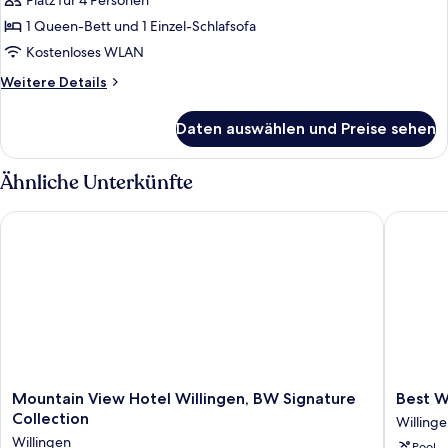
Platz für 4 Personen
anzeigen
1 Queen-Bett und 1 Einzel-Schlafsofa
Kostenloses WLAN
Weitere
Weitere Details
Details
für
Daten auswählen und Preise sehen
Apartment,
1
Schlafzimmer
Ähnliche Unterkünfte
Mountain View Hotel Willingen, BW Signature Collection
Best Wes
Mountain
Best
Mountain View Hotel Willingen, BW Signature
Best W
View
Western
Collection
Willing
Hotel
Plus
Willingen
Pool