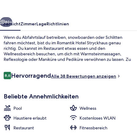
rück
Weiter
80+
Übersicht
Zimmer
Lage
Richtlinien
Wenn du Abfahrtslauf betreiben, snowboarden oder Schlitten
fahren möchtest, bist du im Romantik Hotel Stryckhaus genau
richtig. Du kannst im Restaurant etwas essen und den
Wellnessbereich besuchen, um dich mit Warmsteinmassagen,
Reflexologie oder Maniküre und Pediküre verwöhnen zu lassen. Zu
den weiteren Highlights gehören ein Innenpool, ein Außenpool und
eine Bar/Lounge.
Bewertungen
Hervorragend
8,6
Alle 38 Bewertungen anzeigen
8,6 von 10.
Innenpool, Außenpool
Beliebte Annehmlichkeiten
Pool
Wellness
Haustiere erlaubt
Kostenloses WLAN
Restaurant
Fitnessbereich