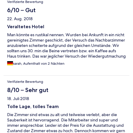
Verifizierte Bewertung
6/10 – Gut
22. Aug. 2018
Veraltetes Hotel
Man könnte es rustikal nennen. Wurden bei Ankunft in ein nicht
gereinigtes Zimmer geschickt, der Versuch das Nachbarzimmer
anzubieten scheiterte aufgrund der gleichen Umstände. Wir
sollten uns 30. min die Beine vertreten bzw. ein Kaffee aufs
Haus trinken. Das war jeglicher Versuch der Wiedergutmachung
( für ein Hotel mit 4 Sternen in der preisklasse, 2NÄ/350€)
sarah, Aufenthalt von 2 Nächten
lächerlich.. Service war langsam, keine Ahnung über
angebotene Getränkeauswahl. Zimmerausstattung absolut
veraltet. Schöner Balkon
Verifizierte Bewertung
8/10 – Sehr gut
18. Juli 2018
Tolle Lage, tolles Team
Die Zimmer sind etwas zu alt und teilweise verlebt, aber die
Sauberkeit ist hervorragend. Die Mitarbeiter sind super und
immer ansprechbar. Leider ist der Preis für die Ausstattung und
Zustand der Zimmer etwas zu hoch. Dennoch kommen wir gern