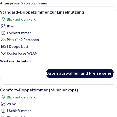
für
Anzeige von 5 von 5 Zimmern
Zimmer
Alle
Minibar, Zimmersafe, Bügeleisen/Büge
2
Standard-Doppelzimmer zur Einzelnutzung
Fotos
Blick auf den Park
für
18 m²
Standard-
Doppelzimmer
1 Schlafzimmer
zur
Platz für 2 Personen
Einzelnutzung
1 Doppelbett
anzeigen
Kostenloses WLAN
Weitere
Weitere Details
Details
für
Daten auswählen und Preise sehen
Standard-
Doppelzimmer
zur
Alle
Comfort-Doppelzimmer (Muehlenkopf) 
8
Einzelnutzung
Comfort-Doppelzimmer (Muehlenkopf)
Fotos
Blick auf den Park
für
28 m²
Comfort-
Doppelzimmer
1 Schlafzimmer