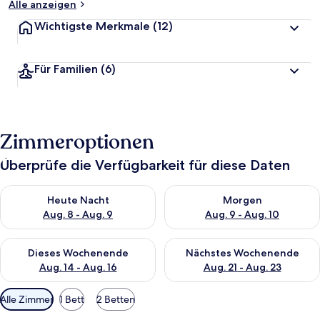
Alle anzeigen
Wichtigste Merkmale
(12)
Für Familien
(6)
Zimmeroptionen
Überprüfe die Verfügbarkeit für diese Daten
Überprüfe die Verfügbarkeit für heute Nacht, Aug. 8 - Aug. 9.
Überprüfe die Verfügbarkeit f
Heute Nacht
Morgen
Aug. 8 - Aug. 9
Aug. 9 - Aug. 10
Überprüfe die Verfügbarkeit für dieses Wochenende, Aug. 14 -
Überprüfe die Verfügbarkeit f
Dieses Wochenende
Nächstes Wochenende
Aug. 14 - Aug. 16
Aug. 21 - Aug. 23
Verfügbare
Alle Zimmer
1 Bett
2 Betten
Filter