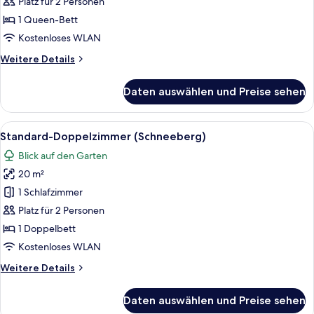
(Muehlenkopf)
Platz für 2 Personen
anzeigen
1 Queen-Bett
Kostenloses WLAN
Weitere
Weitere Details
Details
für
Daten auswählen und Preise sehen
Comfort-
Doppelzimmer
(Muehlenkopf)
Alle
Minibar, Zimmersafe, Bügeleisen/Büge
2
Standard-Doppelzimmer (Schneeberg)
Fotos
Blick auf den Garten
für
20 m²
Standard-
Doppelzimmer
1 Schlafzimmer
(Schneeberg)
Platz für 2 Personen
anzeigen
1 Doppelbett
Kostenloses WLAN
Weitere
Weitere Details
Details
für
Daten auswählen und Preise sehen
Standard-