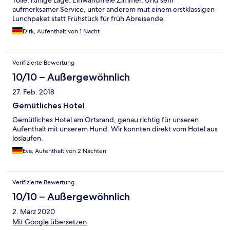
Tolle, ruhige Lage. Einwandfreie Zimmer. Und sehr
mehr wie 6 Personen dort Befunden. Also es war immer
aufmerksamer Service, unter anderem mut einem erstklassigen
ausreichend Platz. Alles in allem war es ein erholsames
Lunchpaket statt Frühstück für früh Abreisende.
Wochenende. Wir kommen wieder
Dirk, Aufenthalt von 1 Nacht
Verifizierte Bewertung
10/10 – Außergewöhnlich
27. Feb. 2018
Gemütliches Hotel
Gemütliches Hotel am Ortsrand, genau richtig für unseren
Aufenthalt mit unserem Hund. Wir konnten direkt vom Hotel aus
loslaufen.
Eva, Aufenthalt von 2 Nächten
Verifizierte Bewertung
10/10 – Außergewöhnlich
2. März 2020
Mit Google übersetzen