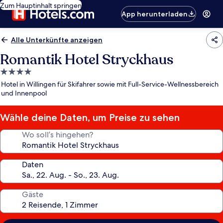
Zum Hauptinhalt springen
App herunterladen
Alle Unterkünfte anzeigen
Romantik Hotel Stryckhaus
4.0-
Sterne-
Hotel in Willingen für Skifahrer sowie mit Full-Service-Wellnessbereich
Unterkunft
und Innenpool
Wähle deine Daten, um Preise zu sehen
Wo soll’s hingehen?
Daten
Gäste