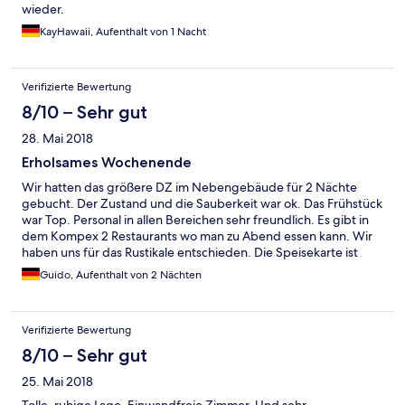
wieder.
KayHawaii, Aufenthalt von 1 Nacht
Verifizierte Bewertung
8/10 – Sehr gut
28. Mai 2018
Erholsames Wochenende
Wir hatten das größere DZ im Nebengebäude für 2 Nächte
gebucht. Der Zustand und die Sauberkeit war ok. Das Frühstück
war Top. Personal in allen Bereichen sehr freundlich. Es gibt in
dem Kompex 2 Restaurants wo man zu Abend essen kann. Wir
haben uns für das Rustikale entschieden. Die Speisekarte ist
sehr übersichtlich. Aber alles was wir bestellt hatten war vom
Guido, Aufenthalt von 2 Nächten
Geschmack und von der Qualität sehr gut. Wer außerhalb essen
möchte muss schon nach Willingen laufen ca. 2,5 Km oder mit
dem Taxi. Es gibt noch 3 Restaurants in der Nähe. Das eine hat
Verifizierte Bewertung
nur bis 18 Uhr Küche das andere hat zu unserer Zeit eine
größere Seniorengruppe beköstig so das wir nicht von der
8/10 – Sehr gut
Karte wählen konnten. Das dritte hatte geschlossen. Der
25. Mai 2018
Wellnessbereich ist für die Anzahl der Zimmer etwas klein. Aber
obwohl wir am Wochenende dort waren hatten sich jedoch nie