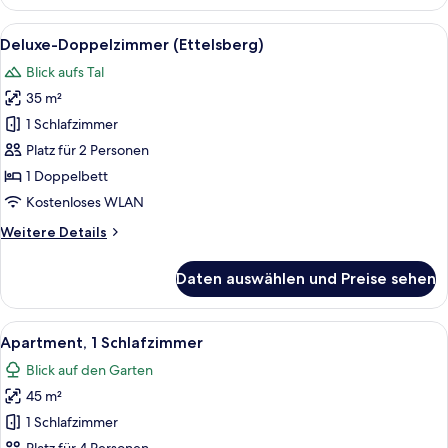
Doppelzimmer
(Schneeberg)
Alle
Deluxe-Doppelzimmer (Ettelsberg) | M
5
Deluxe-Doppelzimmer (Ettelsberg)
Fotos
Blick aufs Tal
für
35 m²
Deluxe-
Doppelzimmer
1 Schlafzimmer
(Ettelsberg)
Platz für 2 Personen
anzeigen
1 Doppelbett
Kostenloses WLAN
Weitere
Weitere Details
Details
für
Daten auswählen und Preise sehen
Deluxe-
Doppelzimmer
(Ettelsberg)
Alle
Apartment, 1 Schlafzimmer | Wohnbere
5
Apartment, 1 Schlafzimmer
Fotos
Blick auf den Garten
für
45 m²
Apartment,
1
1 Schlafzimmer
Schlafzimmer