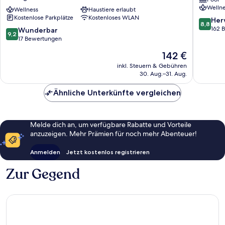
Willingen,
Hotel
Wellne
BW
Wellness
Haustiere erlaubt
Willinge
Kostenlose Parkplätze
Kostenloses WLAN
Signature
Willinge
8.8
Her
8,8
Collection
von
162 
9.2
Wunderbar
9,2
Willingen
10,
von
17 Bewertungen
Hervorr
10,
Der
142 €
162
Wunderbar,
Preis
Bewert
17
inkl. Steuern & Gebühren
beträgt
30. Aug.–31. Aug.
Bewertungen
142 €
Ähnliche Unterkünfte vergleichen
Melde dich an, um verfügbare Rabatte und Vorteile
anzuzeigen. Mehr Prämien für noch mehr Abenteuer!
Anmelden
Jetzt kostenlos registrieren
Zur Gegend