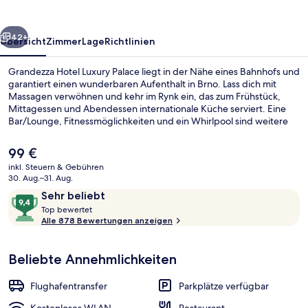
rück
Weiter
42+
Übersicht
Zimmer
Lage
Richtlinien
Grandezza Hotel Luxury Palace liegt in der Nähe eines Bahnhofs und
garantiert einen wunderbaren Aufenthalt in Brno. Lass dich mit
Massagen verwöhnen und kehr im Rynk ein, das zum Frühstück,
Mittagessen und Abendessen internationale Küche serviert. Eine
Bar/Lounge, Fitnessmöglichkeiten und ein Whirlpool sind weitere
Highlights. Das hilfsbereite Personal und die Lage erhalten tolle
Bewertungen von anderen Reisenden.
Der
99 €
aktuelle
inkl. Steuern & Gebühren
Preis
30. Aug.–31. Aug.
Rezeption
beträgt
Bewertungen
9,4
Sehr beliebt
99 €.
T
von
Top bewertet
o
Alle 878 Bewertungen anzeigen
10,
p
Sehr
beliebt
Beliebte Annehmlichkeiten
b
e
w
Flughafentransfer
Parkplätze verfügbar
e
r