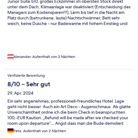
Junior Suite 510, großes Eckzimmer im obersten Stock direkt
unter dem Dach, Klimaanlage war deaktiviert (Entscheidung des
Managers zum Kostensparen!!!), Lärm bis tief in die Nacht am
Platz durch (betrunkene, laute) Nachtschwärmer, Bett sehr
weich, keine Dusche - nur Badewanne mit hohem Einstieg und
zusätzlicher Glaswand, gutes WLAN im gesamten Hotel, gutes
Frühstück, nettes Personal, Lage hervorragend.
Alexander, Aufenthalt von 3 Nächten
Verifizierte Bewertung
8/10 – Sehr gut
29. Apr. 2024
Ein sehr angenehmes, professionell-freundliches Hotel. Lage
geht nicht besser. Auch ein Art Deco - Augenschmaus. Als glatte
Unverschämtheit ordne ich die beim Check in beanspruchten
100,-EUR Kaution. „Refund will be made after we checked your
room upon departure“… Angst dass man die Bude demoliert
oder dass man was mitgehen lässt ? Deutliche Eintrübung
Felix, Aufenthalt von 2 Nächten
genau hierdurch bei mir. Komme sicher wieder nach Brno,