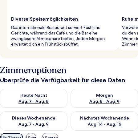
Diverse Speisemöglichkeiten
Ruhe mi
Das internationale Restaurant serviert köstliche
Verwöhn
Gerichte, während das Café und die Bar eine
du den 
zwanglosere Atmosphäre bieten. Jeden Morgen
Wenn du
erwartet dich ein Frühstücksbuffet.
Zimmer b
Zimmeroptionen
Überprüfe die Verfügbarkeit für diese Daten
Überprüfe die Verfügbarkeit für heute Nacht, Aug. 7 - Aug. 8.
Überprüfe die Verfügbarkeit f
Heute Nacht
Morgen
Aug. 7 - Aug. 8
Aug. 8 - Aug. 9
Überprüfe die Verfügbarkeit für dieses Wochenende, Aug. 7 - 
Überprüfe die Verfügbarkeit f
Dieses Wochenende
Nächstes Wochenende
Aug. 7 - Aug. 9
Aug. 14 - Aug. 16
Verfügbare
Alle Zimmer
1 Bett
2 Betten