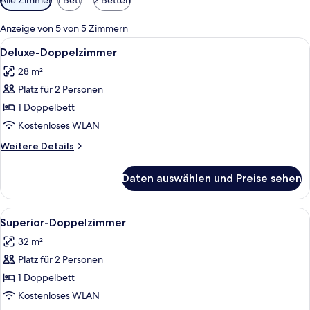
Filter
für
Anzeige von 5 von 5 Zimmern
Zimmer
Alle
Ein modernes Badezimmer mit einem g
3
Deluxe-Doppelzimmer
Fotos
28 m²
für
Platz für 2 Personen
Deluxe-
Doppelzimmer
1 Doppelbett
anzeigen
Kostenloses WLAN
Weitere
Weitere Details
Details
für
Daten auswählen und Preise sehen
Deluxe-
Doppelzimmer
Alle
Ein Hotelzimmer mit einem großen Be
3
Superior-Doppelzimmer
Fotos
32 m²
für
Platz für 2 Personen
Superior-
Doppelzimmer
1 Doppelbett
anzeigen
Kostenloses WLAN