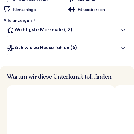
Kostenloses WLAN
Restaurant
t
Klimaanlage
Fitnessbereich
e
t
Alle anzeigen
Wichtigste Merkmale
(12)
Sich wie zu Hause fühlen
(6)
Warum wir diese Unterkunft toll finden