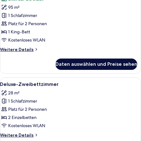
für
95 m²
Presidential
Suite
1 Schlafzimmer
ONYX
Platz für 2 Personen
TOWER
1 King-Bett
anzeigen
Kostenloses WLAN
Weitere
Weitere Details
Details
für
Daten auswählen und Preise sehen
Presidential
Suite
ONYX
Alle
Ein Hotelzimmer mit Bett, zwei Stühle
1
TOWER
Deluxe-Zweibettzimmer
Fotos
28 m²
für
1 Schlafzimmer
Deluxe-
Zweibettzimmer
Platz für 2 Personen
anzeigen
2 Einzelbetten
Kostenloses WLAN
Weitere
Weitere Details
Details