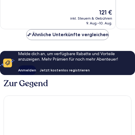
World
Außergewöhnlich,
Hervorr
Brno-
1.007
624
Der
121 €
střed
Bewertungen
Bewert
Preis
inkl. Steuern & Gebühren
beträgt
9. Aug.–10. Aug.
121 €
Ähnliche Unterkünfte vergleichen
Melde dich an, um verfügbare Rabatte und Vorteile
anzuzeigen. Mehr Prämien für noch mehr Abenteuer!
Anmelden
Jetzt kostenlos registrieren
Zur Gegend