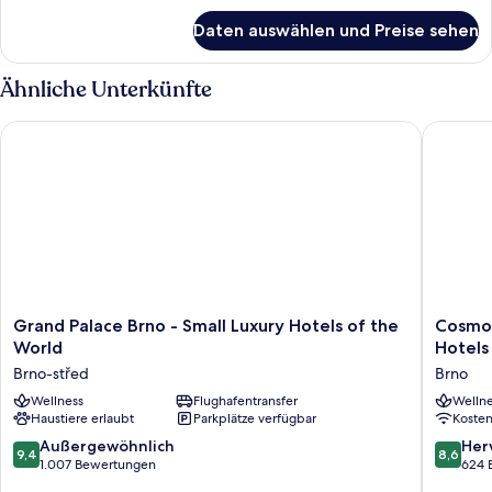
für
Daten auswählen und Preise sehen
Deluxe-
Zweibettzimmer
Ähnliche Unterkünfte
Grand Palace Brno - Small Luxury Hotels of the World
Cosmopol
Grand
Cosmopo
Grand Palace Brno - Small Luxury Hotels of the
Cosmop
Palace
Bobyce
World
Hotels
Brno
–
Brno-střed
Brno
-
Czech
Small
Wellness
Flughafentransfer
Leading
Wellne
Haustiere erlaubt
Parkplätze verfügbar
Koste
Luxury
Hotels
Hotels
Brno
9.4
8.6
Außergewöhnlich
Her
9,4
8,6
of
von
von
1.007 Bewertungen
624 
the
10,
10,