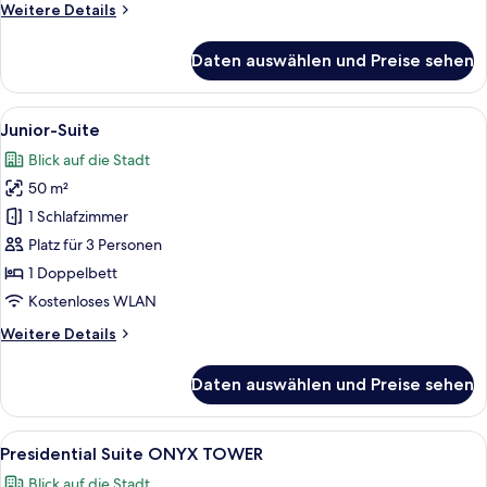
Weitere
Weitere Details
Details
für
Daten auswählen und Preise sehen
Superior-
Doppelzimmer
Alle
Ein Zimmer mit Blick auf ein Dom, mit
5
Junior-Suite
Fotos
Blick auf die Stadt
für
50 m²
Junior-
Suite
1 Schlafzimmer
anzeigen
Platz für 3 Personen
1 Doppelbett
Kostenloses WLAN
Weitere
Weitere Details
Details
für
Daten auswählen und Preise sehen
Junior-
Suite
Alle
Ein Zimmer mit Holzboden, einem Chan
1
Presidential Suite ONYX TOWER
Fotos
Blick auf die Stadt