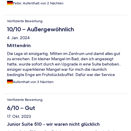
Das Parken in tschechischen Großstädten ist grundsätzlich eher
Peter, Aufenthalt von 2 Nächten
teuer, daher ist der Preis des Hotels für das Parken
gerechtfertigt. Ich komme gerne wieder!
Verifizierte Bewertung
10/10 – Außergewöhnlich
4. Jan. 2024
Mittendrin
Die Lage ist einzigartig. Mitten im Zentrum und damit alles gut
zu erreichen. Ein kleiner Mangel im Bad, den ich angezeigt
hatte, wurde sofort durch ein Upgrade in eine Suite behoben..
einziger superkleiner Mangel war für mich die räumlich
bedingte Enge am Frühstücksbuffet. Dafür war der Service
hervorragend, stets freundlich und aufmerksam. Ich kann
Aufenthalt von 3 Nächten
dieses schöne alte Haus nur empfehlen.
Verifizierte Bewertung
6/10 – Gut
17. Okt. 2023
Junior Suite 510 - wir waren nicht glücklich