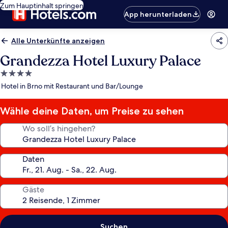
Zum Hauptinhalt springen
App herunterladen
Alle Unterkünfte anzeigen
Grandezza Hotel Luxury Palace
4.0-
Sterne-
Hotel in Brno mit Restaurant und Bar/Lounge
Unterkunft
Wähle deine Daten, um Preise zu sehen
Wo soll’s hingehen?
Daten
Gäste
Suchen