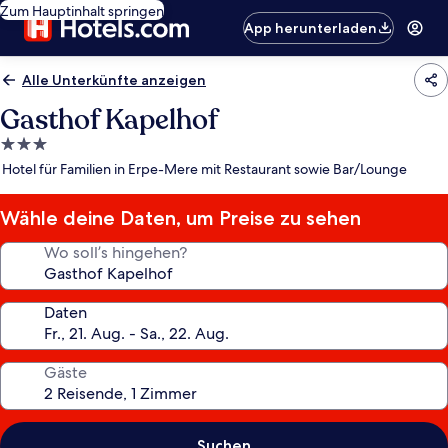
Zum Hauptinhalt springen
App herunterladen
Alle Unterkünfte anzeigen
Gasthof Kapelhof
3.0-
Sterne-
Hotel für Familien in Erpe-Mere mit Restaurant sowie Bar/Lounge
Unterkunft
Wähle deine Daten, um Preise zu sehen
Wo soll’s hingehen?
Daten
Gäste
Suchen