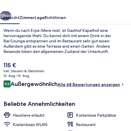
rück
Weiter
53+
Übersicht
Zimmer
Lage
Richtlinien
Wenn du nach Erpe-Mere reist, ist Gasthof Kapelhof eine
hervorragende Wahl. Du kannst dich mit einem Drink in der
Bar/Lounge entspannen und im Restaurant sehr gut essen.
Außerdem gibt es eine Terrasse and einen Garten. Andere
Reisende loben den allgemeinen Zustand der Unterkunft.
Der
115 €
aktuelle
inkl. Steuern & Gebühren
Preis
12. Aug.–13. Aug.
Terrasse/Patio
beträgt
Bewertungen
Außergewöhnlich
9,6
Alle 68 Bewertungen anzeigen
115 €.
9,6 von 10.
Beliebte Annehmlichkeiten
Haustiere erlaubt
Kostenlose Parkplätze
Kostenloses WLAN
Restaurant