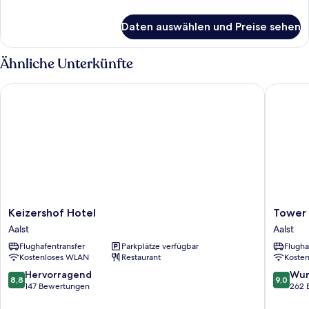
anzeigen
Details
für
Daten auswählen und Preise sehen
Deluxe-
Doppel-
oder
Ähnliche Unterkünfte
-
Zweibettzimmer
Keizershof Hotel
Tower H
Keizershof
Tower
Keizershof Hotel
Tower 
Hotel
Hotel
Aalst
Aalst
Aalst
Aalst
Flughafentransfer
Parkplätze verfügbar
Flugha
Kostenloses WLAN
Restaurant
Koste
8.8
9.0
Hervorragend
Wun
8,8
9,0
von
von
147 Bewertungen
262 
10,
10,