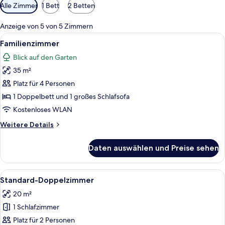
Verfügbare
Alle Zimmer
1 Bett
2 Betten
Filter
für
Anzeige von 5 von 5 Zimmern
Zimmer
Alle
Ein Schlafzimmer mit einem Bett, zwe
3
Familienzimmer
Fotos
Blick auf den Garten
für
35 m²
Familienzimmer
anzeigen
Platz für 4 Personen
1 Doppelbett und 1 großes Schlafsofa
Kostenloses WLAN
Weitere
Weitere Details
Details
für
Daten auswählen und Preise sehen
Familienzimmer
Alle
Ein Schlafzimmer mit einem hölzernen
1
Standard-Doppelzimmer
Fotos
20 m²
für
1 Schlafzimmer
Standard-
Doppelzimmer
Platz für 2 Personen