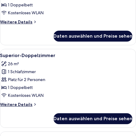
anzeigen
1 Doppelbett
Kostenloses WLAN
Weitere
Weitere Details
Details
für
Daten auswählen und Preise sehen
Standard-
Doppelzimmer
Alle
Ein Schlafzimmer mit einem hölzernen
1
Superior-Doppelzimmer
Fotos
26 m²
für
1 Schlafzimmer
Superior-
Doppelzimmer
Platz für 2 Personen
anzeigen
1 Doppelbett
Kostenloses WLAN
Weitere
Weitere Details
Details
für
Daten auswählen und Preise sehen
Superior-
Doppelzimmer
Alle
Ein Schlafzimmer mit einem hölzernen