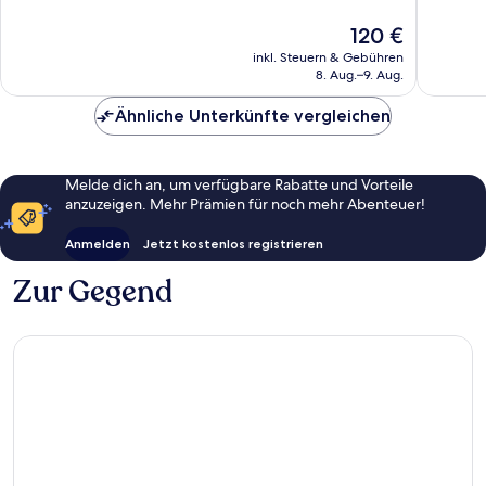
Hervorragend,
Wunder
147
262
Der
120 €
Bewertungen
Bewert
Preis
inkl. Steuern & Gebühren
beträgt
8. Aug.–9. Aug.
120 €
Ähnliche Unterkünfte vergleichen
Melde dich an, um verfügbare Rabatte und Vorteile
anzuzeigen. Mehr Prämien für noch mehr Abenteuer!
Anmelden
Jetzt kostenlos registrieren
Zur Gegend