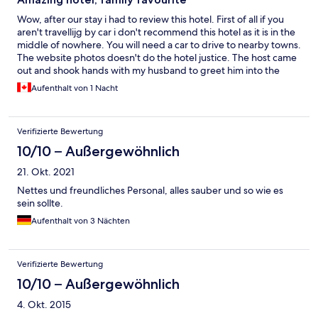
Wow, after our stay i had to review this hotel. First of all if you
aren't travellijg by car i don't recommend this hotel as it is in the
middle of nowhere. You will need a car to drive to nearby towns.
The website photos doesn't do the hotel justice. The host came
out and shook hands with my husband to greet him into the
hotel as well as take him on a tour around and show him photos
Aufenthalt von 1 Nacht
of his family. The hotel was spotless and beautiful. You can tell
the hosts take pride in their property. They jave a trampoline,
chickens and rabbits. Our kids really enjoyed that. The room or
Verifizierte Bewertung
more like an apartment is huge. We had a one bedroom with a
kitchenette. I wish we had stayed longer. We did the breakfast
10/10 – Außergewöhnlich
buffet and were fed so well. We were given the most amazing
21. Okt. 2021
eggs and crepes, fruit, etc...no complaints. Hotel stay felt so
personal and relaxing. Highly highly recommend.
Nettes und freundliches Personal, alles sauber und so wie es
sein sollte.
Aufenthalt von 3 Nächten
Verifizierte Bewertung
10/10 – Außergewöhnlich
4. Okt. 2015