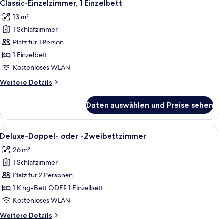
1
Classic-Einzelzimmer, 1 Einzelbett
Fotos
13 m²
für
1 Schlafzimmer
Classic-
Einzelzimmer,
Platz für 1 Person
1 Einzelbett
1 Einzelbett
anzeigen
Kostenloses WLAN
Weitere
Weitere Details
Details
für
Daten auswählen und Preise sehen
Classic-
Einzelzimmer,
1 Einzelbett
Alle
Ein Hotelzimmer mit einem Bett, zwei 
1
Deluxe-Doppel- oder -Zweibettzimmer
Fotos
26 m²
für
1 Schlafzimmer
Deluxe-
Doppel-
Platz für 2 Personen
oder
1 King-Bett ODER 1 Einzelbett
-
Kostenloses WLAN
Zweibettzimmer
Weitere
Weitere Details