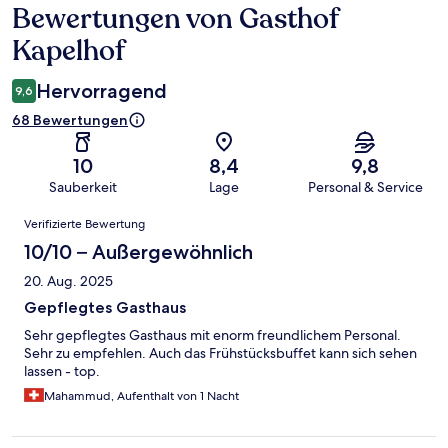
Bewertungen von Gasthof
Bewertungen
Kapelhof
Hervorragend
9,6
68 Bewertungen
10
8,4
9,8
Sauberkeit
Lage
Personal & Service
Bewertungen
Verifizierte Bewertung
10/10 – Außergewöhnlich
20. Aug. 2025
Gepflegtes Gasthaus
Sehr gepflegtes Gasthaus mit enorm freundlichem Personal.
Sehr zu empfehlen. Auch das Frühstücksbuffet kann sich sehen
lassen - top.
Mahammud, Aufenthalt von 1 Nacht