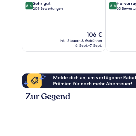
8.4
8.6
Sehr gut
Hervorr
8,4
8,6
von
von
209 Bewertungen
63 Bewert
10,
10,
Sehr
Hervorragend
gut,
63
209
Bewertungen
Der
106 €
Bewertungen
Preis
inkl. Steuern & Gebühren
beträgt
6. Sept.–7. Sept.
106 €
Melde dich an, um verfügbare Rabat
Prämien für noch mehr Abenteuer!
Zur Gegend