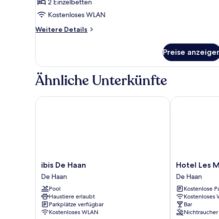
anzeigen
2 Einzelbetten
Kostenloses WLAN
Weitere
Weitere Details
Details
für
Preise anzeige
Doppelzimmer
Ähnliche Unterkünfte
ibis De Haan
Hotel Les Mo
ibis
Hotel
ibis De Haan
Hotel Les 
De
Les
De Haan
De Haan
Haan
Mouettes
Pool
Kostenlose P
De
De
Haustiere erlaubt
Kostenloses
Haan
Haan
Parkplätze verfügbar
Bar
Kostenloses WLAN
Nichtraucher