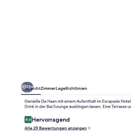
13+
Übersicht
Zimmer
Lage
Richtlinien
Genieße De Haan mit einem Aufenthalt im Escapade Hotel.
Drink in der Bar/Lounge ausklingen lassen. Eine Terrasse
Bewertungen
Hervorragend
8,6
8,6 von 10.
Alle 29 Bewertungen anzeigen