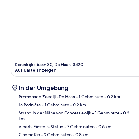
Koninklijke baan 30, De Haan, 8420
Auf Karte anzeigen
In der Umgebung
Promenade Zeedijk-De Haan
- 1 Gehminute
- 0.2 km
La Potinière
- 1 Gehminute
- 0.2 km
Kar
Strand in der Nähe von Concessiewijk
- 1 Gehminute
- 0.2
km
Albert- Einstein-Statue
- 7 Gehminuten
- 0.6 km
Cinema Rio
- 9 Gehminuten
- 0.8 km