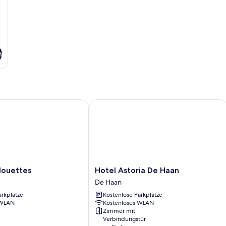
n
uettes
Hotel Astoria De Haan
Hotel
Mouettes
Hotel Astoria De Haan
Astoria
De Haan
De
arkplätze
Kostenlose Parkplätze
Haan
 WLAN
Kostenloses WLAN
De
Zimmer mit
Haan
Verbindungstür