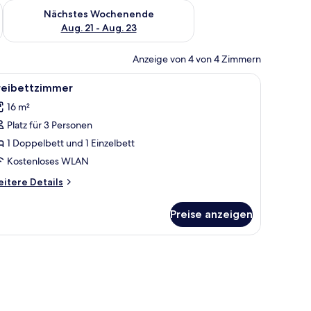
es Wochenende, Aug. 14 - Aug. 16.
Überprüfe die Verfügbarkeit für nächstes Wochenende, Aug. 2
Nächstes Wochenende
Aug. 21 - Aug. 23
Anzeige von 4 von 4 Zimmern
en, kostenloses WLAN
le
Zimmersafe, Babybetten, kostenloses WLAN
3
reibettzimmer
otos
16 m²
ür
Platz für 3 Personen
reibettzimmer
nzeigen
1 Doppelbett und 1 Einzelbett
Kostenloses WLAN
itere
itere Details
tails
r
Preise anzeigen
eibettzimmer