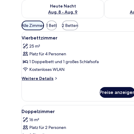
Überprüfe die Verfügbarkeit für heute Nacht, Aug. 8
Überprüfe die
Heute Nacht
Aug. 8 - Aug. 9
Au
Verfügbare
Alle Zimmer
1 Bett
2 Betten
Filter
Alle
Zimmersafe, Babybetten, kos
für
4
Vierbettzimmer
Fotos
Zimmer
25 m²
für
Platz für 4 Personen
Vierbettzimmer
anzeigen
1 Doppelbett und 1 großes Schlafsofa
Kostenloses WLAN
Weitere
Weitere Details
Details
für
Preise anzeige
Vierbettzimmer
Alle
Doppelzimmer | Zimmersafe, 
4
Doppelzimmer
Fotos
16 m²
für
Platz für 2 Personen
Doppelzimmer