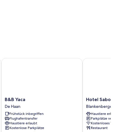
B&B Yaca
Hotel Sabot d'Or
B&B
Hotel
B&B Yaca
Hotel Sabot d'Or
Yaca
Sabot
De Haan
Blankenberge
De
d'Or
Frühstück inbegriffen
Haustiere erlaubt
Haan
Blankenberge
Flughafentransfer
Parkplätze verfügbar
Haustiere erlaubt
Kostenloses WLAN
Kostenlose Parkplätze
Restaurant