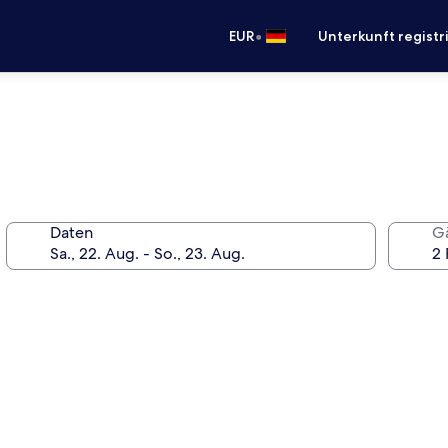
•
EUR
Unterkunft registr
Daten
G