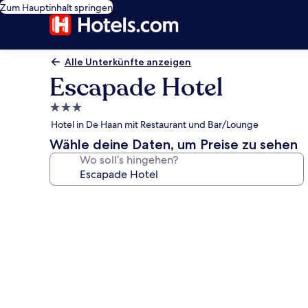
Zum Hauptinhalt springen
Alle Unterkünfte anzeigen
Escapade Hotel
3.0-
Sterne-
Hotel in De Haan mit Restaurant und Bar/Lounge
Unterkunft
Wähle deine Daten, um Preise zu sehen
Wo soll’s hingehen?
Fotogalerie
von
Escapade
Hotel