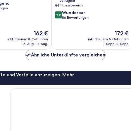
verfügbar
agend
Fitnessbereich
ungen
9.2
Wunderbar
9,2
von
86 Bewertungen
,
10,
Wunderbar,
Der
Der
162 €
172 €
86
Preis
Preis
Bewertungen
inkl. Steuern & Gebühren
inkl. Steuern & Gebühren
beträgt
beträgt
16. Aug.–17. Aug.
1. Sept.–2. Sept.
162 €
172 €
Ähnliche Unterkünfte vergleichen
te und Vorteile anzuzeigen. Mehr