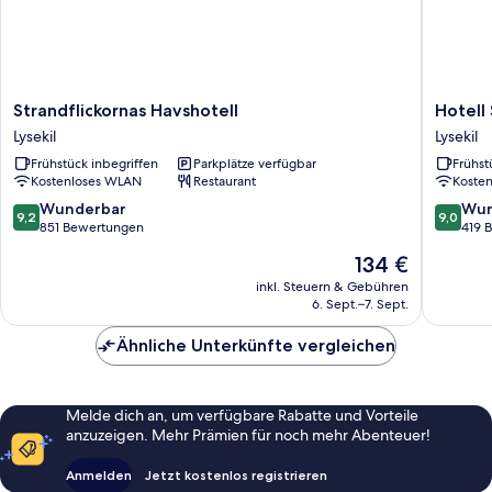
Strandflickornas
Hotell
Strandflickornas Havshotell
Hotell 
Havshotell
Sillen
Lysekil
Lysekil
Lysekil
Lysekil
Frühstück inbegriffen
Parkplätze verfügbar
Frühst
Kostenloses WLAN
Restaurant
Koste
9.2
9.0
Wunderbar
Wun
9,2
9,0
von
von
851 Bewertungen
419 
10,
10,
Der
134 €
Wunderbar,
Wunder
Preis
851
419
inkl. Steuern & Gebühren
beträgt
6. Sept.–7. Sept.
Bewertungen
Bewert
134 €
Ähnliche Unterkünfte vergleichen
Melde dich an, um verfügbare Rabatte und Vorteile
anzuzeigen. Mehr Prämien für noch mehr Abenteuer!
Anmelden
Jetzt kostenlos registrieren