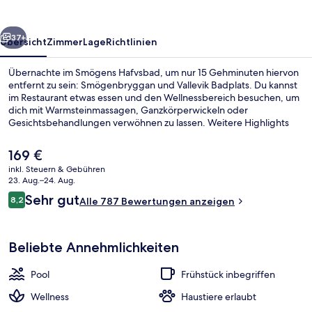
rück
Weiter
37+
Übersicht
Zimmer
Lage
Richtlinien
Übernachte im Smögens Hafvsbad, um nur 15 Gehminuten hiervon
entfernt zu sein: Smögenbryggan und Vallevik Badplats. Du kannst
im Restaurant etwas essen und den Wellnessbereich besuchen, um
dich mit Warmsteinmassagen, Ganzkörperwickeln oder
Gesichtsbehandlungen verwöhnen zu lassen. Weitere Highlights
sind 2 Innenpools, eine Poolbar und Fitnessmöglichkeiten.
Der
169 €
aktuelle
inkl. Steuern & Gebühren
Preis
23. Aug.–24. Aug.
Sauna, Whirlpool, Körperbehandlung
beträgt
Bewertungen
Sehr gut
8,2
Alle 787 Bewertungen anzeigen
169 €.
8,2 von 10.
Beliebte Annehmlichkeiten
Pool
Frühstück inbegriffen
Wellness
Haustiere erlaubt