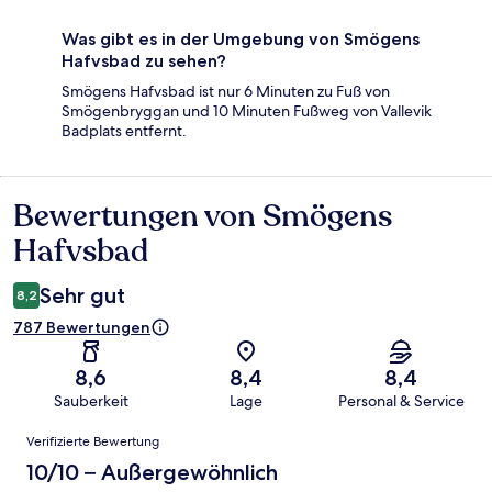
Was gibt es in der Umgebung von Smögens
Hafvsbad zu sehen?
Smögens Hafvsbad ist nur 6 Minuten zu Fuß von
Smögenbryggan und 10 Minuten Fußweg von Vallevik
Badplats entfernt.
Bewertungen von Smögens
Bewertungen
Hafvsbad
Sehr gut
8,2
787 Bewertungen
8,6
8,4
8,4
Sauberkeit
Lage
Personal & Service
Bewertungen
Verifizierte Bewertung
10/10 – Außergewöhnlich