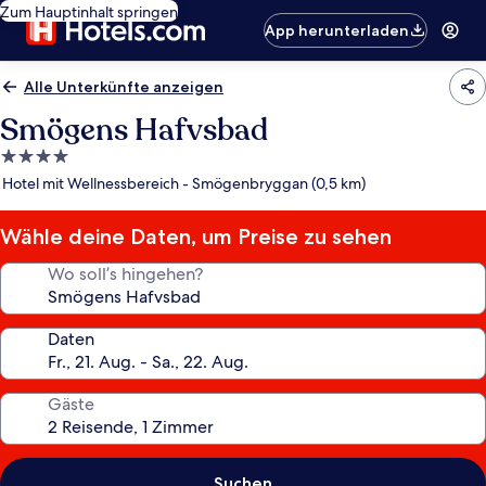
Zum Hauptinhalt springen
App herunterladen
Alle Unterkünfte anzeigen
Smögens Hafvsbad
4.0-
Sterne-
Hotel mit Wellnessbereich - Smögenbryggan (0,5 km)
Unterkunft
Wähle deine Daten, um Preise zu sehen
Wo soll’s hingehen?
Daten
Gäste
Suchen