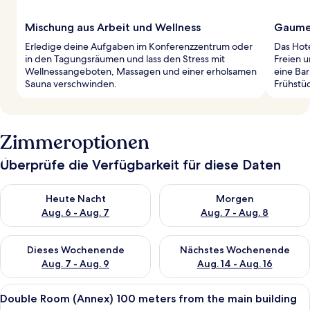
Mischung aus Arbeit und Wellness
Gaume
Erledige deine Aufgaben im Konferenzzentrum oder
Das Hote
in den Tagungsräumen und lass den Stress mit
Freien u
Wellnessangeboten, Massagen und einer erholsamen
eine Ba
Sauna verschwinden.
Frühstü
Zimmeroptionen
Überprüfe die Verfügbarkeit für diese Daten
Überprüfe die Verfügbarkeit für heute Nacht, Aug. 6 - Aug. 7.
Überprüfe die Verfügbarkeit f
Heute Nacht
Morgen
Aug. 6 - Aug. 7
Aug. 7 - Aug. 8
Überprüfe die Verfügbarkeit für dieses Wochenende, Aug. 7 - 
Überprüfe die Verfügbarkeit f
Dieses Wochenende
Nächstes Wochenende
Aug. 7 - Aug. 9
Aug. 14 - Aug. 16
Alle
Ein Hotelzimmer mit zwei Betten, ein
4
Double Room (Annex) 100 meters from the main building
Fotos