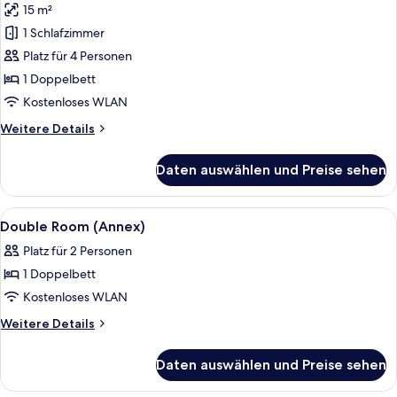
15 m²
für
1 Schlafzimmer
Double
Room
Platz für 4 Personen
(Annex)
1 Doppelbett
100
Kostenloses WLAN
meters
Weitere
Weitere Details
from
Details
the
für
Daten auswählen und Preise sehen
Double
main
Room
building
(Annex)
Alle
Ein Hotelzimmer mit einem Bett, zwei 
anzeigen
6
100
Double Room (Annex)
Fotos
meters
Platz für 2 Personen
from
für
the
1 Doppelbett
Double
main
Room
Kostenloses WLAN
building
(Annex)
Weitere
Weitere Details
anzeigen
Details
für
Daten auswählen und Preise sehen
Double
Room