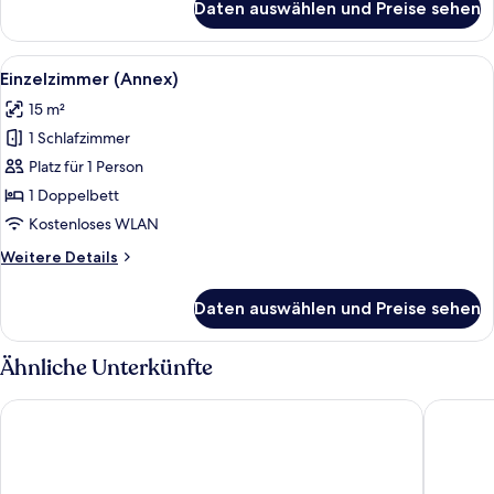
Daten auswählen und Preise sehen
Familienzimmer
(Annex)
Alle
Ein Hotelzimmer mit zwei Betten, ein
1
Einzelzimmer (Annex)
Fotos
15 m²
für
1 Schlafzimmer
Einzelzimmer
(Annex)
Platz für 1 Person
anzeigen
1 Doppelbett
Kostenloses WLAN
Weitere
Weitere Details
Details
für
Daten auswählen und Preise sehen
Einzelzimmer
(Annex)
Ähnliche Unterkünfte
Strandflickornas Havshotell
Hotell Si