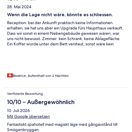
28. Mai 2024
Wenn die Lage nicht wäre, könnte es schliessen.
Reception: bei der Ankunft praktisch keine Informationen
erhalten, sie hat uns aber ein Upgrade fürs Haupthaus verkauft.
Dass wir sonst in einem Nebengebäude gewesen wären, war
uns nicht bewusst. Zimmer: kein Schrank, keine Ablagefläche.
Ein Koffer wurde unter dem Bett verstaut, sonst wäre kein
Durchgang möglich gewesen. Aber noch schlimmer: die Abluft
der Küche zog es direkt in unser Zimmer. Bad: neu renoviert.
Das war gut. Bade-/Wellnessteil neu renoviert und ok.
Beatrice, Aufenthalt von 2 Nächten
Verifizierte Bewertung
10/10 – Außergewöhnlich
10. Juli 2026
Mit Google übersetzen
Fantastiskt spahotell med magiskt läge med gångavstånd till
Smögenbryggan.