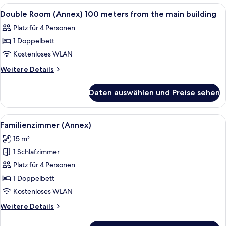
(Annex)
Alle
Ein Hotelzimmer mit einem Bett, zwei 
6
Double Room (Annex) 100 meters from the main building
Fotos
Platz für 4 Personen
für
1 Doppelbett
Double
Room
Kostenloses WLAN
(Annex)
Weitere
Weitere Details
100
Details
für
meters
Daten auswählen und Preise sehen
Double
from
Room
the
(Annex)
Alle
Ein Hotelzimmer mit zwei Betten, ein
1
main
100
Familienzimmer (Annex)
Fotos
meters
building
15 m²
from
für
anzeigen
the
1 Schlafzimmer
Familienzimmer
main
(Annex)
Platz für 4 Personen
building
anzeigen
1 Doppelbett
Kostenloses WLAN
Weitere
Weitere Details
Details
für