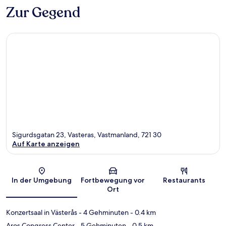
Zur Gegend
Sigurdsgatan 23, Vasteras, Vastmanland, 721 30
Auf Karte anzeigen
Karte
In der Umgebung
Fortbewegung vor
Restaurants
Ort
Konzertsaal in Västerås
- 4 Gehminuten
- 0.4 km
Aros Congress Center
- 5 Gehminuten
- 0.5 km