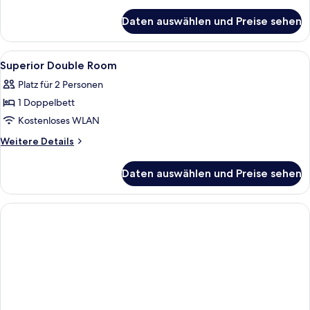
Details
für
Daten auswählen und Preise sehen
Standard
Twin
Room
Alle
Badezimmer | Haartrockner, Handtüc
1
Superior Double Room
Fotos
Platz für 2 Personen
für
1 Doppelbett
Superior
Double
Kostenloses WLAN
Room
Weitere
Weitere Details
anzeigen
Details
für
Daten auswählen und Preise sehen
Superior
Double
Room