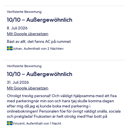
Verifizierte Bewertung
10/10 – Außergewöhnlich
8. Juli 2026
Mit Google übersetzen
Bäst av allt; det fanns AC på rummet
Johan, Aufenthalt von 2 Nächten
Verifizierte Bewertung
10/10 – Außergewöhnlich
31. Juli 2026
Mit Google übersetzen
Otroligt trevlig personal! Och väldigt hjälpsamma med att fixa
med parkeringnär min son och hans tjej skulle komma dagen
efter mig då jag ej kunde boka med parkering i
onlinebokningen! Personalen föe för övrigt väldigt snälla, sociala
och pratglada! Frukosten är helt otrolig med!!har bott på
comfort flera gånger och kommer fortsätta välja comfort vid
Vincent, Aufenthalt von 1 Nacht
varje Västerås besök! 💯