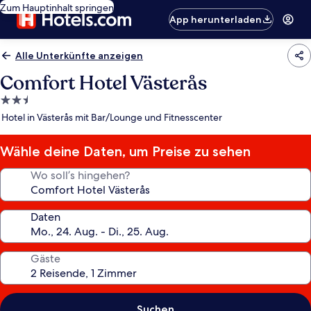
Zum Hauptinhalt springen
App herunterladen
Alle Unterkünfte anzeigen
Comfort Hotel Västerås
2.5-
Sterne-
Hotel in Västerås mit Bar/Lounge und Fitnesscenter
Unterkunft
Wähle deine Daten, um Preise zu sehen
Wo soll’s hingehen?
Daten
Gäste
Suchen