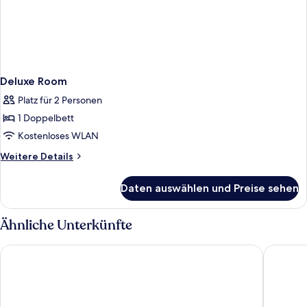
Deluxe Room
Platz für 2 Personen
1 Doppelbett
Kostenloses WLAN
Weitere
Weitere Details
Details
für
Daten auswählen und Preise sehen
Deluxe
Room
Ähnliche Unterkünfte
Best Western Plus Hotel Plaza
Hotell A