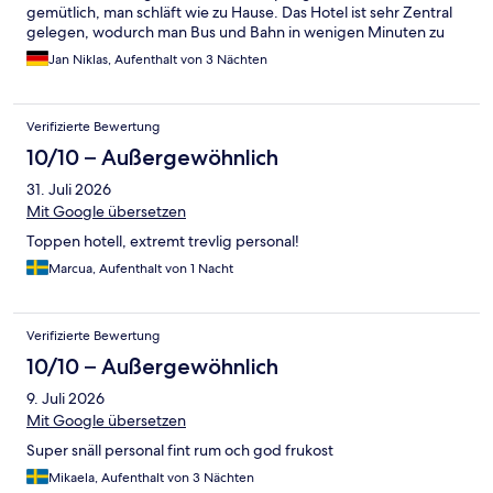
gemütlich, man schläft wie zu Hause. Das Hotel ist sehr Zentral
gelegen, wodurch man Bus und Bahn in wenigen Minuten zu
Fuß erreicht. Man hat im Zimmer keine Verkehrsgeräusche. Die
Jan Niklas, Aufenthalt von 3 Nächten
Frühstücksauswahl ist sehr groß. Neben Brot, Müsli und Joghurt
gibt es auch eine warme Speisenauswahl. Es gab sogar einen
gesonderten Bereich für Allergiker oder für
Verifizierte Bewertung
Unverträglichkeiten: Auswahl an verschiedenen Milchsorten,
spezielles Müsli, usw.. Die Hotellobby mit Frühstücksbereich ist
10/10 – Außergewöhnlich
schön gestaltet mit Tischtennisplatte. Die Rezeption ist immer
31. Juli 2026
besetzt, es gibt eine Auswahl an warmen und kalten Getränken
sowie einer kleinen Speisekarte. Im Fitnessbereich gibt es ein
Mit Google übersetzen
Rudergerät, ein Kaufband, ein Fahrrad, ein Tower und Hanteln.
Toppen hotell, extremt trevlig personal!
Marcua, Aufenthalt von 1 Nacht
Verifizierte Bewertung
10/10 – Außergewöhnlich
9. Juli 2026
Mit Google übersetzen
Super snäll personal fint rum och god frukost
Mikaela, Aufenthalt von 3 Nächten