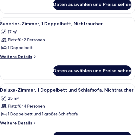
für
Daten auswählen und Preise sehen
Standardzimmer,
2 Einzelbetten,
Nichtraucher
Alle
Ein Hotelzimmer mit einem großen Bett
9
Superior-Zimmer, 1 Doppelbett, Nichtraucher
Fotos
17 m²
für
Platz für 2 Personen
Superior-
Zimmer,
1 Doppelbett
1
Weitere
Weitere Details
Doppelbett,
Details
für
Nichtraucher
Daten auswählen und Preise sehen
Superior-
anzeigen
Zimmer,
1
Alle
Ein Hotelzimmer mit Bett, Schreibtisc
4
Doppelbett,
Deluxe-Zimmer, 1 Doppelbett und Schlafsofa, Nichtraucher
Fotos
Nichtraucher
25 m²
für
Platz für 4 Personen
Deluxe-
Zimmer,
1 Doppelbett und 1 großes Schlafsofa
1 Doppelbett
Weitere
Weitere Details
und
Details
für