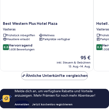
Best
Hotell
Best Western Plus Hotel Plaza
Hotell
Western
Arkad
Vasteras
Vasteras
Plus
Vasteras
Frühstück inbegriffen
Wellness
Frühst
Hotel
Haustiere erlaubt
Parkplätze verfügbar
Parkpl
Plaza
Vasteras
8.8
8.8
Hervorragend
Her
8,8
8,8
von
von
1.608 Bewertungen
1.00
10,
10,
Der
95 €
Hervorragend,
Hervorr
Preis
1.608
1.008
inkl. Steuern & Gebühren
beträgt
13. Aug.–14. Aug.
Bewertungen
Bewert
95 €
Ähnliche Unterkünfte vergleichen
Melde dich an, um verfügbare Rabatte und Vorteile
anzuzeigen. Mehr Prämien für noch mehr Abenteuer!
Anmelden
Jetzt kostenlos registrieren