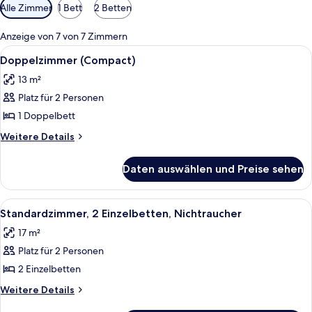
Verfügbare
Alle Zimmer
1 Bett
2 Betten
Filter
für
Anzeige von 7 von 7 Zimmern
Zimmer
Alle
Ein Hotelzimmer mit Bett, einem Fens
11
Doppelzimmer (Compact)
Fotos
13 m²
für
Platz für 2 Personen
Doppelzimmer
(Compact)
1 Doppelbett
anzeigen
Weitere
Weitere Details
Details
für
Daten auswählen und Preise sehen
Doppelzimmer
(Compact)
Alle
Ein ordentlich eingerichtetes Hotelzi
4
Standardzimmer, 2 Einzelbetten, Nichtraucher
Fotos
17 m²
für
Platz für 2 Personen
Standardzimmer,
2 Einzelbetten,
2 Einzelbetten
Nichtraucher
Weitere
Weitere Details
anzeigen
Details