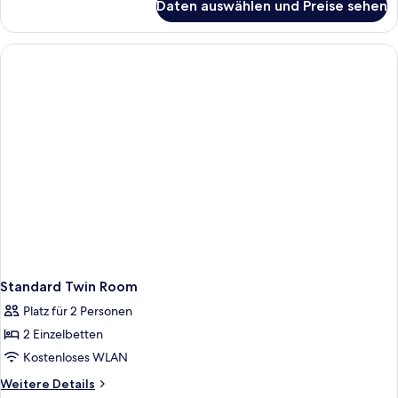
Schlafsofa,
Daten auswählen und Preise sehen
Deluxe-
Nichtraucher
Zimmer,
anzeigen
1 Doppelbett
und
Schlafsofa,
Nichtraucher
Standard Twin Room
Platz für 2 Personen
2 Einzelbetten
Kostenloses WLAN
Weitere
Weitere Details