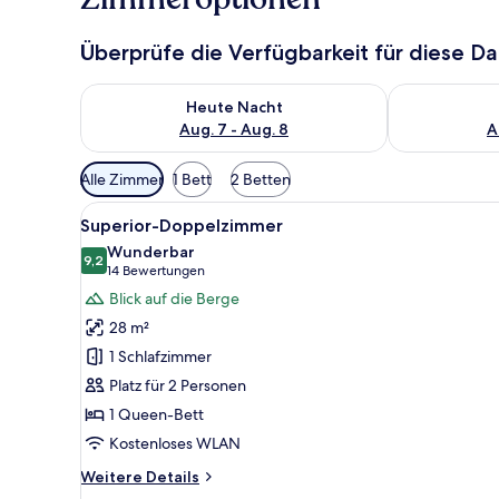
Überprüfe die Verfügbarkeit für diese D
Überprüfe die Verfügbarkeit für heute Nacht, Aug. 7
Überprüfe die
Heute Nacht
Aug. 7 - Aug. 8
A
Verfügbare
Alle Zimmer
1 Bett
2 Betten
Filter
Alle
Ein Hotelzimmer mit Bett, Schr
für
9
Superior-Doppelzimmer
Fotos
Zimmer
Wunderbar
für
9,2
9,2 von 10
(14
14 Bewertungen
Superior-
Bewertungen)
Blick auf die Berge
Doppelzimmer
28 m²
anzeigen
1 Schlafzimmer
Platz für 2 Personen
1 Queen-Bett
Kostenloses WLAN
Weitere
Weitere Details
Details