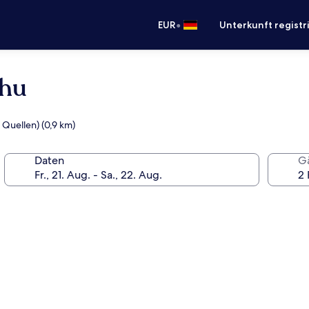
•
EUR
Unterkunft registr
chu
 Quellen) (0,9 km)
Daten
G