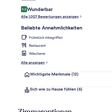
Bewertungen
Wunderbar
9,2
9,2 von 10.
Blick von de
Alle 1.007 Bewertungen anzeigen
Beliebte Annehmlichkeiten
Frühstück inbegriffen
Restaurant
Wäscherei
Alle anzeigen
Wichtigste Merkmale
(12)
Sich wie zu Hause fühlen
(6)
Zimmeroptionen