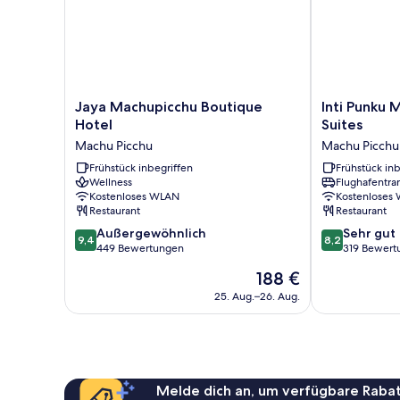
Jaya
Inti
Jaya Machupicchu Boutique
Inti Punku 
Machupicchu
Punku
Hotel
Suites
Boutique
MachuPicchu
Machu Picchu
Machu Picchu
Hotel
Hotel
Machu
Frühstück inbegriffen
&
Frühstück inb
Wellness
Flughafentra
Picchu
Suites
Kostenloses WLAN
Kostenloses
Machu
Restaurant
Restaurant
Picchu
9.4
8.2
Außergewöhnlich
Sehr gut
9,4
8,2
von
von
449 Bewertungen
319 Bewert
10,
10,
Der
188 €
Außergewöhnlich,
Sehr
Preis
449
gut,
25. Aug.–26. Aug.
beträgt
Bewertungen
319
188 €
Bewertungen
Melde dich an, um verfügbare Rabat