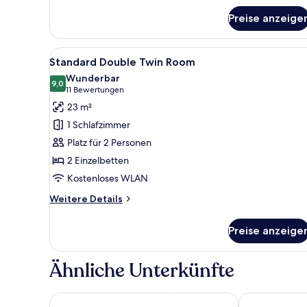
für
Preise anzeige
Superior-
Doppelzimmer
Alle
Ein Hotelzimmer mit zwei Bett
8
Standard Double Twin Room
Fotos
Wunderbar
für
9,0
9,0 von 10
(11
11 Bewertungen
Standard
Bewertungen)
23 m²
Double
1 Schlafzimmer
Twin
Platz für 2 Personen
Room
2 Einzelbetten
anzeigen
Kostenloses WLAN
Weitere
Weitere Details
Details
für
Preise anzeige
Standard
Double
Twin
Ähnliche Unterkünfte
Room
Jaya Machupicchu Boutique Hotel
Inti Punku Ma