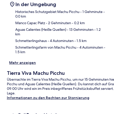
In der Umgebung
Historisches Schutzgebiet Machu Picchu
- 1 Gehminute
-
0.0 km
Manco Capac Platz
- 2 Gehminuten
- 0.2 km
Kar
Aguas Calientes (Heiße Quellen)
- 13 Gehminuten
- 1.2
km
Schmetterlingshaus
- 4 Autominuten
- 1.5 km
Schmetterlingsfarm von Machu Picchu
- 4 Autominuten
-
1.5 km
Mehr anzeigen
Tierra Viva Machu Picchu
Übernachte im Tierra Viva Machu Picchu, um nur 15 Gehminuten hie
Picchu und Aguas Calientes (Heiße Quellen). Du kannst dich auf Gr
09:00 Uhr wird ein im Preis inbegriffenes Frühstücksbuffet serviert
Lage.
Informationen zu den Rechten zur Stornierung