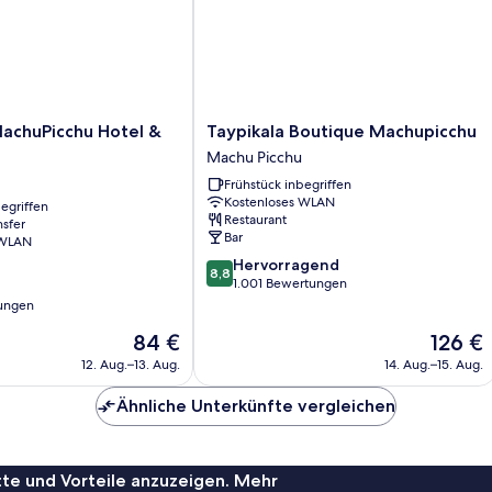
Taypikala
MachuPicchu Hotel &
Taypikala Boutique Machupicchu
Boutique
Machu Picchu
Machupicchu
Frühstück inbegriffen
Machu
Kostenloses WLAN
egriffen
Picchu
Restaurant
nsfer
Bar
 WLAN
8.8
Hervorragend
8,8
von
1.001 Bewertungen
10,
ungen
Hervorragend,
Der
Der
84 €
126 €
1.001
Preis
Preis
Bewertungen
12. Aug.–13. Aug.
14. Aug.–15. Aug.
beträgt
beträgt
84 €
126 €
Ähnliche Unterkünfte vergleichen
te und Vorteile anzuzeigen. Mehr