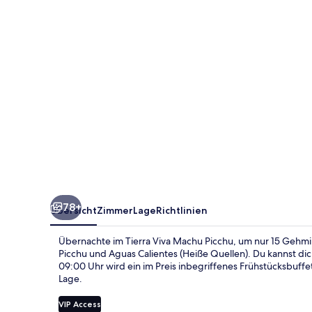
78+
Übersicht
Zimmer
Lage
Richtlinien
Übernachte im Tierra Viva Machu Picchu, um nur 15 Gehmin
Picchu und Aguas Calientes (Heiße Quellen). Du kannst dic
09:00 Uhr wird ein im Preis inbegriffenes Frühstücksbuffet
Lage.
VIP Access