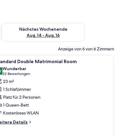
es Wochenende, Aug. 7 - Aug. 9.
Überprüfe die Verfügbarkeit für nächstes Wochenende, Aug. 1
Nächstes Wochenende
Aug. 14 - Aug. 16
Anzeige von 6 von 6 Zimmern
, einer Sitzbank, einem Fernseher und einem Schreibtisch.
le
Standard Double Matrimonial Room | Allergik
9
tandard Double Matrimonial Room
otos
Wunderbar
ür
2
9,2 von 10
(22
22 Bewertungen
tandard
Bewertungen)
23 m²
ouble
1 Schlafzimmer
atrimonial
Platz für 2 Personen
oom
1 Queen-Bett
nzeigen
Kostenloses WLAN
itere
itere Details
tails
r