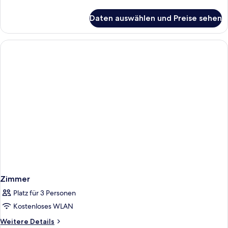
Details
für
Daten auswählen und Preise sehen
Zimmer
Zimmer
Platz für 3 Personen
Kostenloses WLAN
Weitere
Weitere Details