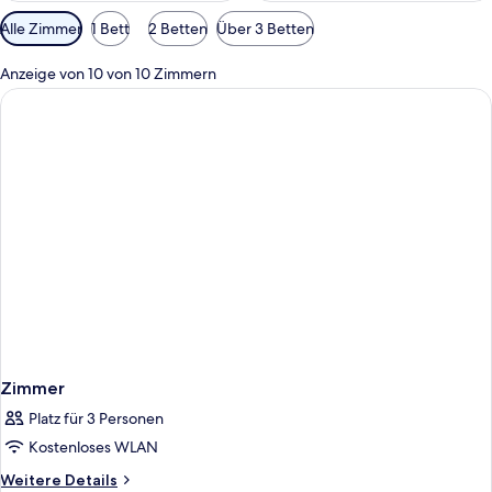
Verfügbare
Alle Zimmer
1 Bett
2 Betten
Über 3 Betten
Filter
für
Anzeige von 10 von 10 Zimmern
Zimmer
Zimmer
Platz für 3 Personen
Kostenloses WLAN
Weitere
Weitere Details