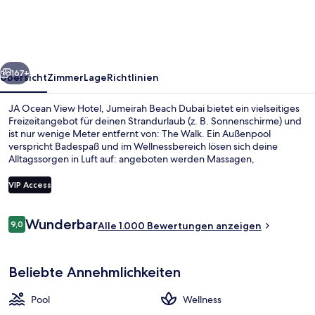
Hotel,
Jumeirah
Beach
rück
Weiter
Dubai
167+
Übersicht
Zimmer
Lage
Richtlinien
JA Ocean View Hotel, Jumeirah Beach Dubai bietet ein vielseitiges
Freizeitangebot für deinen Strandurlaub (z. B. Sonnenschirme) und
ist nur wenige Meter entfernt von: The Walk. Ein Außenpool
verspricht Badespaß und im Wellnessbereich lösen sich deine
Alltagssorgen in Luft auf: angeboten werden Massagen,
Gesichtsbehandlungen und Körperbehandlungen. Il Moto Deli ist
auf italienische Küche spezialisiert und eines von insgesamt 5
VIP Access
Restaurants und 4 Bars/Lounges. Als weitere Highlights bietet
dieses Hotel im luxuriösen Stil einen Nachtclub, eine Poolbar und
Bewertungen
einen rund um die Uhr geöffneten Fitnessbereich. Anderen
Wunderbar
9,0
Außenpool, geöffnet von 10:00 Uhr b
Alle 1.000 Bewertungen anzeigen
9,0 von 10.
Reisenden gefallen das hilfsbereite Personal und der allgemeine
Zustand sehr gut. Die Unterkunft ist nur einen kurzen Fußmarsch
von den öffentlichen Verkehrsmitteln entfernt: Zur U-Bahn
Beliebte Annehmlichkeiten
(Straßenbahnhaltestelle Jumeirah Beach Residence 2) sind es 4
Minuten.
Pool
Wellness