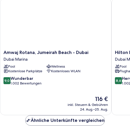
Amwaj Rotana, Jumeirah Beach - Dubai
Hilton D
Amwaj
Hilton
Amwaj Rotana, Jumeirah Beach - Dubai
Hilton
Rotana,
Dubai
Dubai Marina
Dubai M
Jumeirah
the
Pool
Wellness
Pool
Beach
Walk
Kostenlose Parkplätze
Kostenloses WLAN
Flugha
-
Dubai
Dubai
Marina
9.0
8.6
Wunderbar
Her
9,0
8,6
Dubai
von
von
1.002 Bewertungen
1.00
Marina
10,
10,
Wunderbar,
Hervorr
Der
116 €
1.002
1.002
Preis
Bewertungen
Bewert
inkl. Steuern & Gebühren
beträgt
24. Aug.–25. Aug.
116 €
Ähnliche Unterkünfte vergleichen