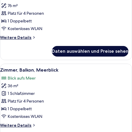
Familien-
76 m²
Suite,
Platz für 4 Personen
1
Schlafzimmer,
1 Doppelbett
Balkon
Kostenloses WLAN
(Ain
Weitere
Weitere Details
Dubai
Details
View-
für
Daten auswählen und Preise sehen
Familien-
Coral
Suite,
Lounge
1
Alle
Ein Hotelzimmer mit einem großen Be
Access)
8
Schlafzimmer,
Zimmer, Balkon, Meerblick
Fotos
Balkon
anzeigen
Blick aufs Meer
(Ain
für
Dubai
36 m²
Zimmer,
View-
Balkon,
1 Schlafzimmer
Coral
Meerblick
Lounge
Platz für 4 Personen
Access)
anzeigen
1 Doppelbett
Kostenloses WLAN
Weitere
Weitere Details
Details