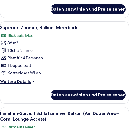
Details
für
Daten auswählen und Preise sehen
Zimmer
Alle
Ein Hotelzimmer mit einem großen Bet
8
Superior-Zimmer, Balkon, Meerblick
Fotos
Blick aufs Meer
für
36 m²
Superior-
Zimmer,
1 Schlafzimmer
Balkon,
Platz für 4 Personen
Meerblick
1 Doppelbett
anzeigen
Kostenloses WLAN
Weitere
Weitere Details
Details
für
Daten auswählen und Preise sehen
Superior-
Zimmer,
Balkon,
Alle
Ein Hotelzimmer mit zwei Sesseln, eine
6
Meerblick
Familien-Suite, 1 Schlafzimmer, Balkon (Ain Dubai View-
Fotos
Coral Lounge Access)
für
Blick aufs Meer