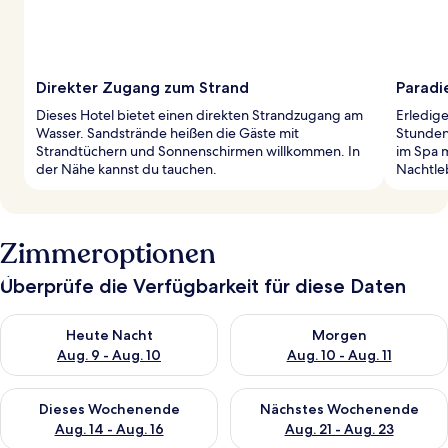
Direkter Zugang zum Strand
Paradi
Dieses Hotel bietet einen direkten Strandzugang am
Erledig
Wasser. Sandstrände heißen die Gäste mit
Stunden
Strandtüchern und Sonnenschirmen willkommen. In
im Spa 
der Nähe kannst du tauchen.
Nachtleb
Zimmeroptionen
Überprüfe die Verfügbarkeit für diese Daten
Überprüfe die Verfügbarkeit für heute Nacht, Aug. 9 - Aug. 10
Überprüfe die Verfügbarkeit fü
Heute Nacht
Morgen
Aug. 9 - Aug. 10
Aug. 10 - Aug. 11
Überprüfe die Verfügbarkeit für dieses Wochenende, Aug. 14 -
Überprüfe die Verfügbarkeit f
Dieses Wochenende
Nächstes Wochenende
Aug. 14 - Aug. 16
Aug. 21 - Aug. 23