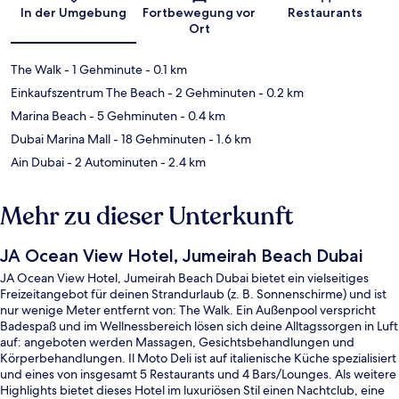
Karte
In der Umgebung
Fortbewegung vor
Restaurants
Ort
The Walk
- 1 Gehminute
- 0.1 km
Einkaufszentrum The Beach
- 2 Gehminuten
- 0.2 km
Marina Beach
- 5 Gehminuten
- 0.4 km
Dubai Marina Mall
- 18 Gehminuten
- 1.6 km
Ain Dubai
- 2 Autominuten
- 2.4 km
Mehr zu dieser Unterkunft
JA Ocean View Hotel, Jumeirah Beach Dubai
JA Ocean View Hotel, Jumeirah Beach Dubai bietet ein vielseitiges
Freizeitangebot für deinen Strandurlaub (z. B. Sonnenschirme) und ist
nur wenige Meter entfernt von: The Walk. Ein Außenpool verspricht
Badespaß und im Wellnessbereich lösen sich deine Alltagssorgen in Luft
auf: angeboten werden Massagen, Gesichtsbehandlungen und
Körperbehandlungen. Il Moto Deli ist auf italienische Küche spezialisiert
und eines von insgesamt 5 Restaurants und 4 Bars/Lounges. Als weitere
Highlights bietet dieses Hotel im luxuriösen Stil einen Nachtclub, eine