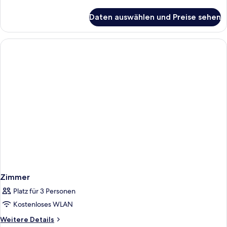
Details
für
Daten auswählen und Preise sehen
Zimmer
Zimmer
Platz für 3 Personen
Kostenloses WLAN
Weitere
Weitere Details