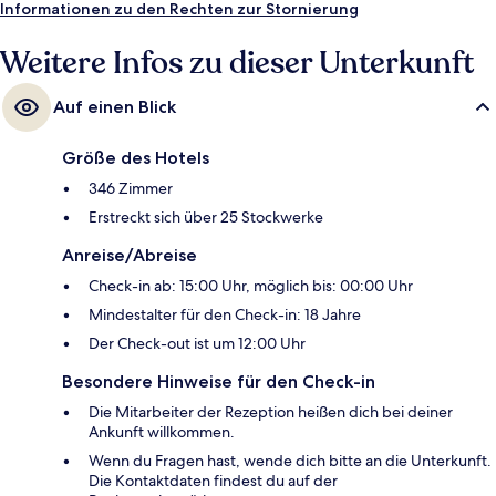
Poolbar und einen rund um die Uhr geöffneten Fitnessbereich.
Informationen zu den Rechten zur Stornierung
Anderen Reisenden gefallen das hilfsbereite Personal und der
allgemeine Zustand sehr gut. Die Unterkunft ist nur einen kurzen
Weitere Infos zu dieser Unterkunft
Fußmarsch von den öffentlichen Verkehrsmitteln entfernt: Zur U-Bahn
(Straßenbahnhaltestelle Jumeirah Beach Residence 2) sind es 4
Auf einen Blick
Minuten.
Größe des Hotels
346 Zimmer
Erstreckt sich über 25 Stockwerke
Anreise/Abreise
Check-in ab: 15:00 Uhr, möglich bis: 00:00 Uhr
Mindestalter für den Check-in: 18 Jahre
Der Check-out ist um 12:00 Uhr
Besondere Hinweise für den Check-in
Die Mitarbeiter der Rezeption heißen dich bei deiner
Ankunft willkommen.
Wenn du Fragen hast, wende dich bitte an die Unterkunft.
Die Kontaktdaten findest du auf der