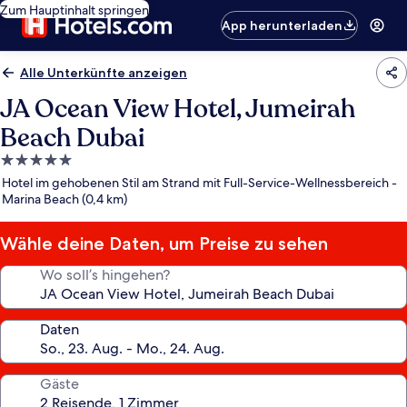
Zum Hauptinhalt springen
App herunterladen
Alle Unterkünfte anzeigen
JA Ocean View Hotel, Jumeirah
Beach Dubai
5.0-
Sterne-
Hotel im gehobenen Stil am Strand mit Full-Service-Wellnessbereich -
Unterkunft
Marina Beach (0,4 km)
Wähle deine Daten, um Preise zu sehen
Wo soll’s hingehen?
Daten
Gäste