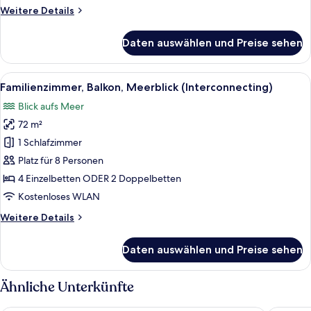
&
Weitere
Weitere Details
Coral
Details
Lounge
für
Daten auswählen und Preise sehen
Club-
Access)
Zimmer,
anzeigen
Balkon,
Alle
Ein Hotelzimmer mit einem großen Be
7
Meerblick
Familienzimmer, Balkon, Meerblick (Interconnecting)
Fotos
(Higher
Blick aufs Meer
floor
für
&
72 m²
Familienzimmer,
Coral
Balkon,
1 Schlafzimmer
Lounge
Meerblick
Access)
Platz für 8 Personen
(Interconnecting)
4 Einzelbetten ODER 2 Doppelbetten
anzeigen
Kostenloses WLAN
Weitere
Weitere Details
Details
für
Daten auswählen und Preise sehen
Familienzimmer,
Balkon,
Meerblick
Ähnliche Unterkünfte
(Interconnecting)