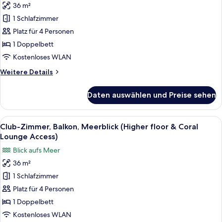
36 m²
Suite,
1 Schlafzimmer
Balkon,
Meerblick
Platz für 4 Personen
(Full
1 Doppelbett
Ain
Kostenloses WLAN
DubaiView-
Weitere
Weitere Details
Coral
Details
LoungeAccess)
für
Daten auswählen und Preise sehen
Junior-
anzeigen
Suite,
Balkon,
Alle
Ein Hotelzimmer mit einem großen Bet
6
Meerblick
Club-Zimmer, Balkon, Meerblick (Higher floor & Coral
Fotos
(Full
Lounge Access)
Ain
für
Blick aufs Meer
DubaiView-
Club-
Coral
36 m²
Zimmer,
LoungeAccess)
1 Schlafzimmer
Balkon,
Meerblick
Platz für 4 Personen
(Higher
1 Doppelbett
floor
Kostenloses WLAN