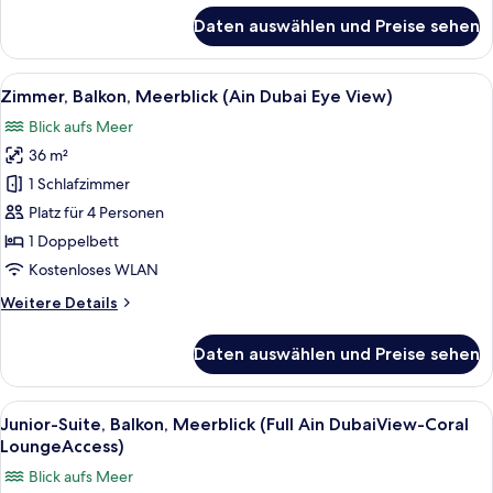
für
Daten auswählen und Preise sehen
Zimmer,
Balkon,
Meerblick
Alle
Ein Hotelzimmer mit einem großen Bett
6
Zimmer, Balkon, Meerblick (Ain Dubai Eye View)
Fotos
Blick aufs Meer
für
36 m²
Zimmer,
Balkon,
1 Schlafzimmer
Meerblick
Platz für 4 Personen
(Ain
1 Doppelbett
Dubai
Kostenloses WLAN
Eye
Weitere
Weitere Details
View)
Details
anzeigen
für
Daten auswählen und Preise sehen
Zimmer,
Balkon,
Meerblick
Alle
Ein Hotelzimmer mit einem großen Bet
6
(Ain
Junior-Suite, Balkon, Meerblick (Full Ain DubaiView-Coral
Fotos
Dubai
LoungeAccess)
Eye
für
Blick aufs Meer
View)
Junior-