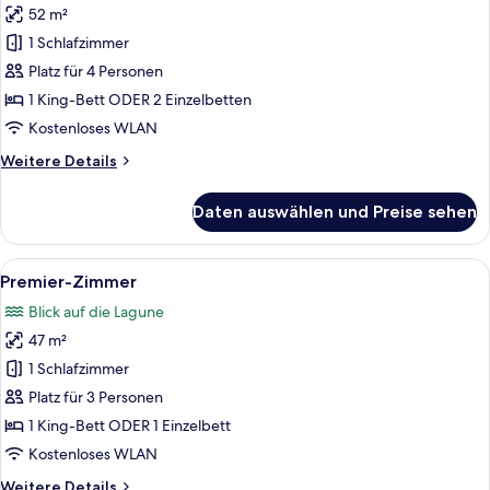
52 m²
Deluxe-
Zimmer,
1 Schlafzimmer
Blick
Platz für 4 Personen
auf
1 King-Bett ODER 2 Einzelbetten
die
Kostenloses WLAN
Lagune
Weitere
Weitere Details
anzeigen
Details
für
Daten auswählen und Preise sehen
Deluxe-
Zimmer,
Blick
Alle
Ein geräumiges Hotelzimmer mit einem 
6
auf
Premier-Zimmer
Fotos
die
Blick auf die Lagune
Lagune
für
47 m²
Premier-
Zimmer
1 Schlafzimmer
anzeigen
Platz für 3 Personen
1 King-Bett ODER 1 Einzelbett
Kostenloses WLAN
Weitere
Weitere Details