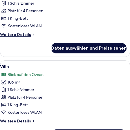
1 Schlafzimmer
Villa
anzeigen
Platz für 4 Personen
1 King-Bett
Kostenloses WLAN
Weitere
Weitere Details
Details
für
Daten auswählen und Preise sehen
Villa
Alle
Ein modernes Hotelzimmer mit einem g
6
Villa
Fotos
Blick auf den Ozean
für
106 m²
Villa
anzeigen
1 Schlafzimmer
Platz für 4 Personen
1 King-Bett
Kostenloses WLAN
Weitere
Weitere Details
Details