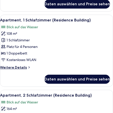
für
Daten auswählen und Preise sehen
Villa
Alle
Ein Hotelzimmer mit einem großen Bett,
6
Apartment, 1 Schlafzimmer (Residence Building)
Fotos
Blick auf das Wasser
für
108 m²
Apartment,
1
1 Schlafzimmer
Schlafzimmer
Platz für 4 Personen
(Residence
1 Doppelbett
Building)
Kostenloses WLAN
anzeigen
Weitere
Weitere Details
Details
für
Daten auswählen und Preise sehen
Apartment,
1
Schlafzimmer
Alle
Ein Hotelzimmer mit einem großen Bett
7
(Residence
Apartment, 2 Schlafzimmer (Residence Building)
Fotos
Building)
Blick auf das Wasser
für
164 m²
Apartment,