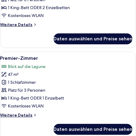
auf
1 King-Bett ODER 2 Einzelbetten
die
Kostenloses WLAN
Lagune
Weitere
Weitere Details
anzeigen
Details
für
Daten auswählen und Preise sehen
Superior-
Zimmer,
Blick
Alle
Ein Poolbereich mit Tisch und Stühlen
9
auf
Premier-Zimmer
Fotos
die
Blick auf die Lagune
Lagune
für
47 m²
Premier-
Zimmer
1 Schlafzimmer
anzeigen
Platz für 3 Personen
1 King-Bett ODER 1 Einzelbett
Kostenloses WLAN
Weitere
Weitere Details
Details
für
Daten auswählen und Preise sehen
Premier-