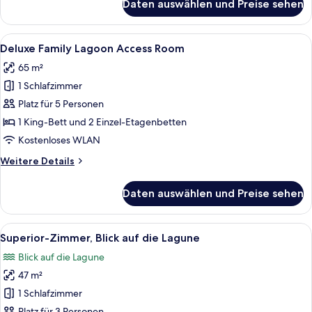
Daten auswählen und Preise sehen
One
Bedroom
Apartment
Alle
Ein Hotelzimmer mit einem großen Bett
7
Deluxe Family Lagoon Access Room
Fotos
65 m²
für
1 Schlafzimmer
Deluxe
Family
Platz für 5 Personen
Lagoon
1 King-Bett und 2 Einzel-Etagenbetten
Access
Kostenloses WLAN
Room
Weitere
Weitere Details
anzeigen
Details
für
Daten auswählen und Preise sehen
Deluxe
Family
Lagoon
Alle
Ein Hotelzimmer mit einem großen Bett
8
Access
Superior-Zimmer, Blick auf die Lagune
Fotos
Room
Blick auf die Lagune
für
47 m²
Superior-
Zimmer,
1 Schlafzimmer
Blick
Platz für 3 Personen