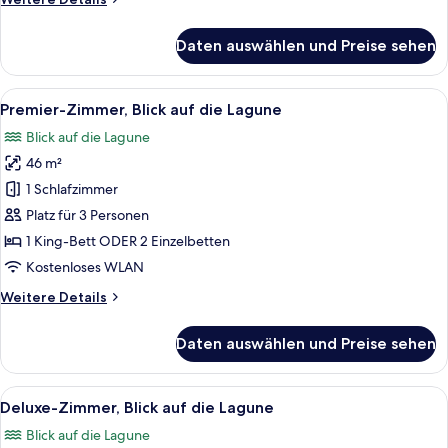
Details
für
Daten auswählen und Preise sehen
Zimmer
Alle
Ein Hotelzimmer mit einem großen Bett
5
Premier-Zimmer, Blick auf die Lagune
Fotos
Blick auf die Lagune
für
46 m²
Premier-
Zimmer,
1 Schlafzimmer
Blick
Platz für 3 Personen
auf
1 King-Bett ODER 2 Einzelbetten
die
Kostenloses WLAN
Lagune
Weitere
Weitere Details
anzeigen
Details
für
Daten auswählen und Preise sehen
Premier-
Zimmer,
Blick
Alle
Ein Hotelzimmer mit einem großen Bett,
9
auf
Deluxe-Zimmer, Blick auf die Lagune
Fotos
die
Blick auf die Lagune
Lagune
für