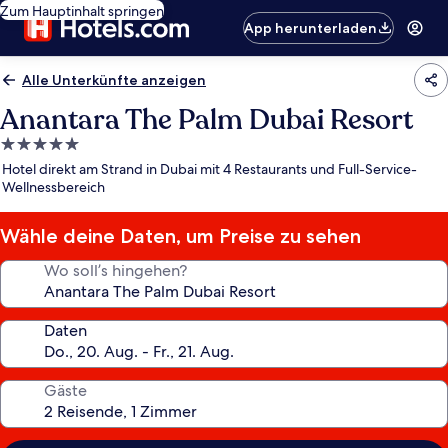
Zum Hauptinhalt springen
App herunterladen
Alle Unterkünfte anzeigen
Anantara The Palm Dubai Resort
5.0-
Sterne-
Hotel direkt am Strand in Dubai mit 4 Restaurants und Full-Service-
Unterkunft
Wellnessbereich
Wähle deine Daten, um Preise zu sehen
Wo soll’s hingehen?
Daten
Gäste