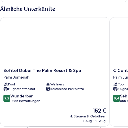
Zimmer
Ähnliche Unterkünfte
Sofitel Dubai The Palm Resort & Spa
C Centra
Sofitel
C
Sofitel Dubai The Palm Resort & Spa
C Cent
Dubai
Central
Palm Jumeirah
Palm Ju
The
Resort
Pool
Wellness
Pool
Palm
the
Flughafentransfer
Kostenlose Parkplätze
Flugha
Resort
Palm
&
Palm
9.2
8.4
Wunderbar
Seh
9,2
8,4
Spa
Jumeira
von
von
1.285 Bewertungen
655 
Palm
10,
10,
Der
152 €
Jumeirah
Wunderbar,
Sehr
Preis
1.285
gut,
inkl. Steuern & Gebühren
beträgt
11. Aug.–12. Aug.
Bewertungen
655
152 €
Bewert