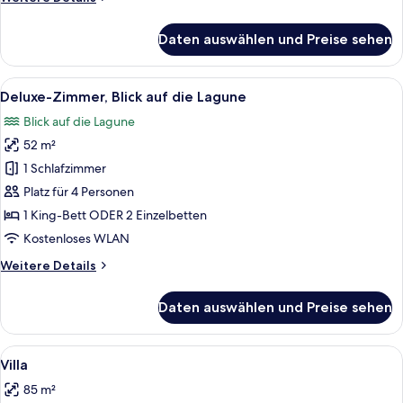
Details
für
Daten auswählen und Preise sehen
Premier-
Zimmer
Alle
Ein Poolbereich mit Liegestühlen und 
7
Deluxe-Zimmer, Blick auf die Lagune
Fotos
Blick auf die Lagune
für
52 m²
Deluxe-
Zimmer,
1 Schlafzimmer
Blick
Platz für 4 Personen
auf
1 King-Bett ODER 2 Einzelbetten
die
Kostenloses WLAN
Lagune
Weitere
Weitere Details
anzeigen
Details
für
Daten auswählen und Preise sehen
Deluxe-
Zimmer,
Blick
Alle
Villa | Bettwäsche aus ägyptischer B
13
auf
Villa
Fotos
die
85 m²
Lagune
für