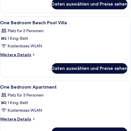
für
Daten auswählen und Preise sehen
Standardzimmer
(Residence
Building)
Alle
Bettwäsche aus ägyptischer Baumwoll
10
One Bedroom Beach Pool Villa
Fotos
Platz für 2 Personen
für
1 King-Bett
One
Bedroom
Kostenloses WLAN
Beach
Weitere
Weitere Details
Pool
Details
für
Villa
Daten auswählen und Preise sehen
One
anzeigen
Bedroom
Beach
Alle
Ein modernes Badezimmer mit Dusche
7
Pool
One Bedroom Apartment
Fotos
Villa
Platz für 3 Personen
für
1 King-Bett
One
Bedroom
Kostenloses WLAN
Apartment
Weitere
Weitere Details
anzeigen
Details
für