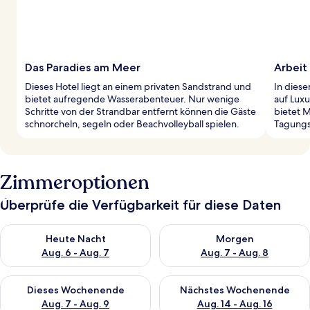
Das Paradies am Meer
Arbeit
Dieses Hotel liegt an einem privaten Sandstrand und
In dies
bietet aufregende Wasserabenteuer. Nur wenige
auf Luxu
Schritte von der Strandbar entfernt können die Gäste
bietet 
schnorcheln, segeln oder Beachvolleyball spielen.
Tagungs
Zimmeroptionen
Überprüfe die Verfügbarkeit für diese Daten
Überprüfe die Verfügbarkeit für heute Nacht, Aug. 6 - Aug. 7.
Überprüfe die Verfügbarkeit f
Heute Nacht
Morgen
Aug. 6 - Aug. 7
Aug. 7 - Aug. 8
Überprüfe die Verfügbarkeit für dieses Wochenende, Aug. 7 - 
Überprüfe die Verfügbarkeit f
Dieses Wochenende
Nächstes Wochenende
Aug. 7 - Aug. 9
Aug. 14 - Aug. 16