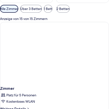
Verfügbare
Alle Zimmer
Über 3 Betten
1 Bett
2 Betten
Filter
für
Anzeige von 15 von 15 Zimmern
Zimmer
Zimmer
Platz für 5 Personen
Kostenloses WLAN
Weitere
Weitere Details