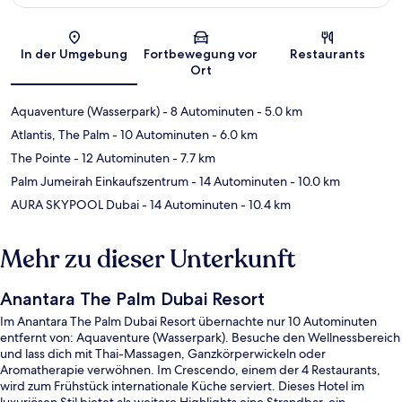
Karte
In der Umgebung
Fortbewegung vor
Restaurants
Ort
Aquaventure (Wasserpark)
- 8 Autominuten
- 5.0 km
Atlantis, The Palm
- 10 Autominuten
- 6.0 km
The Pointe
- 12 Autominuten
- 7.7 km
Palm Jumeirah Einkaufszentrum
- 14 Autominuten
- 10.0 km
AURA SKYPOOL Dubai
- 14 Autominuten
- 10.4 km
Mehr zu dieser Unterkunft
Anantara The Palm Dubai Resort
Im Anantara The Palm Dubai Resort übernachte nur 10 Autominuten
entfernt von: Aquaventure (Wasserpark). Besuche den Wellnessbereich
und lass dich mit Thai-Massagen, Ganzkörperwickeln oder
Aromatherapie verwöhnen. Im Crescendo, einem der 4 Restaurants,
wird zum Frühstück internationale Küche serviert. Dieses Hotel im
luxuriösen Stil bietet als weitere Highlights eine Strandbar, ein