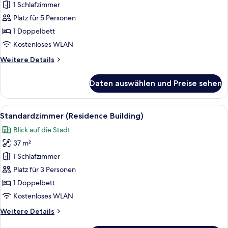
2 Schlafzimmer
1 Schlafzimmer
(Residence
Platz für 5 Personen
Building)
1 Doppelbett
anzeigen
Kostenloses WLAN
Weitere
Weitere Details
Details
für
Daten auswählen und Preise sehen
Apartment,
2 Schlafzimmer
(Residence
Alle
Standardzimmer (Residence Building) 
5
Building)
Standardzimmer (Residence Building)
Fotos
Blick auf die Stadt
für
37 m²
Standardzimmer
(Residence
1 Schlafzimmer
Building)
Platz für 3 Personen
anzeigen
1 Doppelbett
Kostenloses WLAN
Weitere
Weitere Details
Details