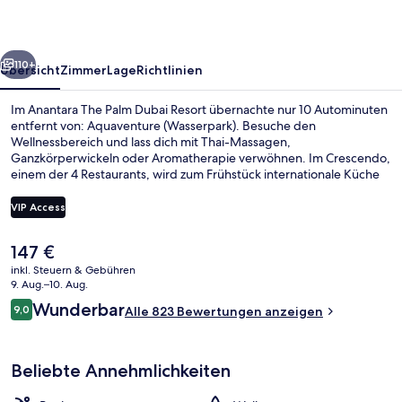
Resort
rück
Weiter
110+
Übersicht
Zimmer
Lage
Richtlinien
Im Anantara The Palm Dubai Resort übernachte nur 10 Autominuten
entfernt von: Aquaventure (Wasserpark). Besuche den
Wellnessbereich und lass dich mit Thai-Massagen,
Ganzkörperwickeln oder Aromatherapie verwöhnen. Im Crescendo,
einem der 4 Restaurants, wird zum Frühstück internationale Küche
serviert. Dieses Hotel im luxuriösen Stil bietet als weitere Highlights
eine Strandbar, ein Fitnesscenter sowie einen Fitnessbereich.
VIP Access
Andere Reisende lieben das hilfsbereite Personal.
Der
147 €
Privatstrand, Liegestühle, Sporttauch
aktuelle
inkl. Steuern & Gebühren
Preis
9. Aug.–10. Aug.
beträgt
Bewertungen
Wunderbar
9,0
Alle 823 Bewertungen anzeigen
147 €.
9,0 von 10.
Beliebte Annehmlichkeiten