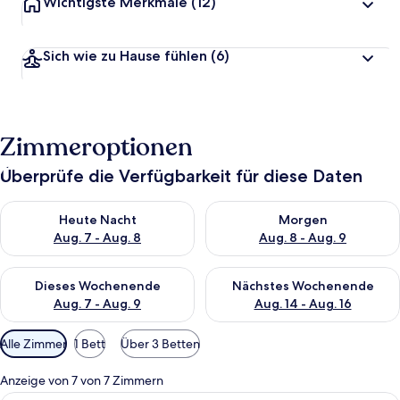
Wichtigste Merkmale
(12)
Sich wie zu Hause fühlen
(6)
Zimmeroptionen
Überprüfe die Verfügbarkeit für diese Daten
Überprüfe die Verfügbarkeit für heute Nacht, Aug. 7 - Aug. 8.
Überprüfe die Verfügbarkeit f
Heute Nacht
Morgen
Aug. 7 - Aug. 8
Aug. 8 - Aug. 9
Überprüfe die Verfügbarkeit für dieses Wochenende, Aug. 7 - 
Überprüfe die Verfügbarkeit f
Dieses Wochenende
Nächstes Wochenende
Aug. 7 - Aug. 9
Aug. 14 - Aug. 16
Verfügbare
Alle Zimmer
1 Bett
Über 3 Betten
Filter
für
Anzeige von 7 von 7 Zimmern
Zimmer
Ein modernes Hotelzimmer mit einem g