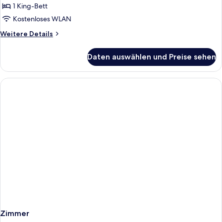
Blick
1 King-Bett
auf
Kostenloses WLAN
den
Weitere
Weitere Details
Jachthafen
Details
anzeigen
für
Daten auswählen und Preise sehen
Deluxe-
Studio,
Blick
auf
den
Jachthafen
Zimmer