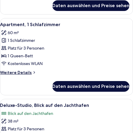
für
Daten auswählen und Preise sehen
Apartment,
2 Schlafzimmer
Alle
Ein Wohnzimmer mit einer Couch, ein
5
Apartment, 1 Schlafzimmer
Fotos
60 m²
für
1 Schlafzimmer
Apartment,
1
Platz für 3 Personen
Schlafzimmer
1 Queen-Bett
anzeigen
Kostenloses WLAN
Weitere
Weitere Details
Details
für
Daten auswählen und Preise sehen
Apartment,
1
Schlafzimmer
Alle
Ein Hotelzimmer mit einem großen Bett
9
Deluxe-Studio, Blick auf den Jachthafen
Fotos
Blick auf den Jachthafen
für
38 m²
Deluxe-
Studio,
Platz für 3 Personen