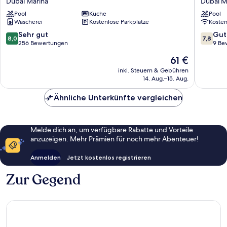
Dubai Marina
Dubai M
Marina
Hostel
Pool
Küche
Pool
Hotel
Dubai
Wäscherei
Kostenlose Parkplätze
Koste
Apartments
Marina
Dubai
8.0
7.8
Sehr gut
Gut
8,0
7,8
Marina
von
von
256 Bewertungen
9 Be
10,
10,
Der
61 €
Sehr
Gut,
Preis
gut,
9
inkl. Steuern & Gebühren
beträgt
14. Aug.–15. Aug.
256
Bewert
61 €
Bewertungen
Ähnliche Unterkünfte vergleichen
Melde dich an, um verfügbare Rabatte und Vorteile
anzuzeigen. Mehr Prämien für noch mehr Abenteuer!
Anmelden
Jetzt kostenlos registrieren
Zur Gegend