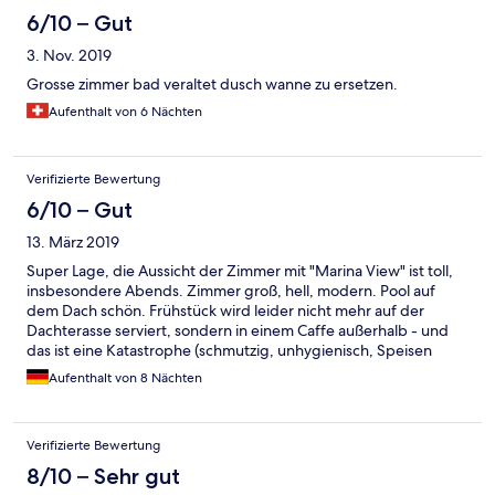
6/10 – Gut
3. Nov. 2019
Grosse zimmer bad veraltet dusch wanne zu ersetzen.
Aufenthalt von 6 Nächten
Verifizierte Bewertung
6/10 – Gut
13. März 2019
Super Lage, die Aussicht der Zimmer mit "Marina View" ist toll,
insbesondere Abends. Zimmer groß, hell, modern. Pool auf
dem Dach schön. Frühstück wird leider nicht mehr auf der
Dachterasse serviert, sondern in einem Caffe außerhalb - und
das ist eine Katastrophe (schmutzig, unhygienisch, Speisen
ungekühlt, unaufgeräumt, kaputte Stühle, Tische, Geschirr.
Aufenthalt von 8 Nächten
Entspricht in keiner Weise einem 4* Standard. Hotel bemüht
sich um eine neue Lösung, voraussichtlich wird diese ab April
2019 umgesetzt. Am besten ohne Frühstück buchen, direkt
Verifizierte Bewertung
gegenüber gibt es einen großen Supermarkt mit frischen lecker
Semmeln und einen Cofffeeshop.
8/10 – Sehr gut