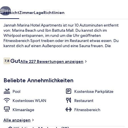
rück
Weiter
35+
Übersicht
Zimmer
Lage
Richtlinien
Jannah Marina Hotel Apartments ist nur 10 Autominuten entfernt
von: Marina Beach und Ibn Battuta Mall. Du kannst dich im
Whirlpool entspannen, im rund um die Uhr geöffneten
Fitnessbereich Sport treiben oder im Restaurant etwas essen. Du
kannst dich auf einen Außenpool und eine Sauna freuen. Die
Zimmer sind mit Kühlschränken und Mikrowellen versehen. Die
Unterkunft ist nur einen kurzen Fußmarsch von den öffentlichen
Bewertungen
Gut
Verkehrsmitteln entfernt: Zur U-Bahn (Straßenbahnhaltestelle
7,8
Alle 227 Bewertungen anzeigen
7,8 von 10.
Jumeirah Beach Residence 2) sind es 13 Minuten.
Dampfbad
Beliebte Annehmlichkeiten
Pool
Kostenlose Parkplätze
Kostenloses WLAN
Restaurant
Klimaanlage
Fitnessbereich
Alle anzeigen