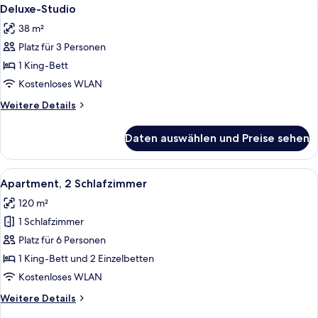
Alle
3
Deluxe-Studio
Fotos
38 m²
für
Platz für 3 Personen
Deluxe-
Studio
1 King-Bett
anzeigen
Kostenloses WLAN
Weitere
Weitere Details
Details
für
Daten auswählen und Preise sehen
Deluxe-
Studio
Alle
Ein Hotelzimmer mit einem großen Bett,
7
Apartment, 2 Schlafzimmer
Fotos
120 m²
für
1 Schlafzimmer
Apartment,
2 Schlafzimmer
Platz für 6 Personen
anzeigen
1 King-Bett und 2 Einzelbetten
Kostenloses WLAN
Weitere
Weitere Details
Details