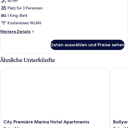
40 m²
für
Platz für 3 Personen
ONE
BEDROOM
1 King-Bett
APARTMENT
Kostenloses WLAN
MARINA
Weitere
Weitere Details
VIEW
Details
anzeigen
für
Daten auswählen und Preise sehen
ONE
BEDROOM
APARTMENT
Ähnliche Unterkünfte
MARINA
VIEW
City Première Marina Hotel Apartments
Bollywo
City
Bollywo
City Première Marina Hotel Apartments
Bollyw
Première
Beach