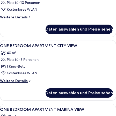
Platz für 10 Personen
Kostenloses WLAN
Weitere
Weitere Details
Details
für
Daten auswählen und Preise sehen
Zimmer
Alle
Ein modernes Hotelzimmer mit großem
1
ONE BEDROOM APARTMENT CITY VIEW
Fotos
40 m²
für
Platz für 3 Personen
ONE
BEDROOM
1 King-Bett
APARTMENT
Kostenloses WLAN
CITY
Weitere
Weitere Details
VIEW
Details
anzeigen
für
Daten auswählen und Preise sehen
ONE
BEDROOM
APARTMENT
Alle
Ein Hochhaus mit einem Yachthafen 
1
CITY
ONE BEDROOM APARTMENT MARINA VIEW
Fotos
VIEW