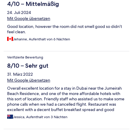
4/10 – Mittelmäßig
24. Juli 2024
Mit Google übersetzen
Good location, however the room did not smell good so didn’t
feel clean.
Jehanne, Aufenthalt von 6 Nächten
Verifizierte Bewertung
8/10 – Sehr gut
31. März 2022
Mit Google übersetzen
Overall excellent location for a stay in Dubai near the Jumeirah
Beach Residence, and one of the more affordable hotels with
this sort of location. Friendly staff who assisted us to make some
phone calls when we had a cancelled flight. Restaurant was
excellent with a decent buffet breakfast spread and good
options for lunch/dinner if needed. Rooms are fairly clean but
Jessica, Aufenthalt von 3 Nächten
could do with some refurbishment. Gym facilities are adequate
- small but expected for a basic hotel gym. Overall a good stay -
excellent location for the price