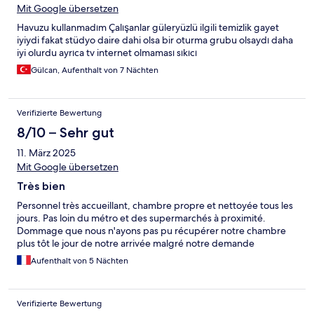
Mit Google übersetzen
Havuzu kullanmadım Çalışanlar güleryüzlü ilgili temizlik gayet
iyiydi fakat stüdyo daire dahi olsa bir oturma grubu olsaydı daha
iyi olurdu ayrıca tv internet olmaması sıkıcı
Gülcan, Aufenthalt von 7 Nächten
Verifizierte Bewertung
8/10 – Sehr gut
11. März 2025
Mit Google übersetzen
Très bien
Personnel très accueillant, chambre propre et nettoyée tous les
jours. Pas loin du métro et des supermarchés à proximité.
Dommage que nous n'ayons pas pu récupérer notre chambre
plus tôt le jour de notre arrivée malgré notre demande
Aufenthalt von 5 Nächten
Verifizierte Bewertung