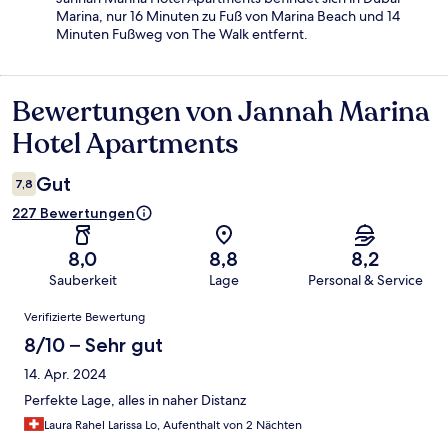
Marina, nur 16 Minuten zu Fuß von Marina Beach und 14
Minuten Fußweg von The Walk entfernt.
Bewertungen von Jannah Marina
Bewertungen
Hotel Apartments
Gut
7,8
227 Bewertungen
8,0
8,8
8,2
Sauberkeit
Lage
Personal & Service
Bewertungen
Verifizierte Bewertung
8/10 – Sehr gut
14. Apr. 2024
Perfekte Lage, alles in naher Distanz
Laura Rahel Larissa Lo, Aufenthalt von 2 Nächten