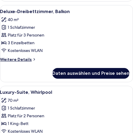
Alle
Ein Hotelzimmer mit einer Couch, ein
8
Deluxe-Dreibettzimmer, Balkon
Fotos
40 m²
für
1 Schlafzimmer
Deluxe-
Dreibettzimmer,
Platz für 3 Personen
Balkon
3 Einzelbetten
anzeigen
Kostenloses WLAN
Weitere
Weitere Details
Details
für
Daten auswählen und Preise sehen
Deluxe-
Dreibettzimmer,
Balkon
Alle
Luxury-Suite, Whirlpool | Hochwertig
6
Luxury-Suite, Whirlpool
Fotos
70 m²
für
1 Schlafzimmer
Luxury-
Suite,
Platz für 2 Personen
Whirlpool
1 King-Bett
anzeigen
Kostenloses WLAN