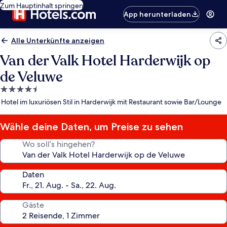
Zum Hauptinhalt springen
App herunterladen
Alle Unterkünfte anzeigen
Van der Valk Hotel Harderwijk op
de Veluwe
4.5-
Sterne-
Hotel im luxuriösen Stil in Harderwijk mit Restaurant sowie Bar/Lounge
Unterkunft
Wähle deine Daten, um Preise zu sehen
Wo soll’s hingehen?
Daten
Gäste