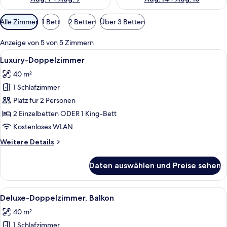
Verfügbare
Alle Zimmer
1 Bett
2 Betten
Über 3 Betten
Filter
für
Anzeige von 5 von 5 Zimmern
Zimmer
Alle
Ein Zimmer mit einem roten Sessel, e
8
Luxury-Doppelzimmer
Fotos
40 m²
für
1 Schlafzimmer
Luxury-
Doppelzimmer
Platz für 2 Personen
anzeigen
2 Einzelbetten ODER 1 King-Bett
Kostenloses WLAN
Weitere
Weitere Details
Details
für
Daten auswählen und Preise sehen
Luxury-
Doppelzimmer
Alle
Ein Bett mit weißer Bettwäsche und e
9
Deluxe-Doppelzimmer, Balkon
Fotos
40 m²
für
1 Schlafzimmer