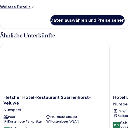
Weitere
Weitere Details
Details
für
Daten auswählen und Preise sehen
Luxury-
Suite,
Whirlpool
Ähnliche Unterkünfte
Fletcher Hotel-Restaurant Sparrenhorst-Veluwe
Hotel D
Fletcher
Hotel
Fletcher Hotel-Restaurant Sparrenhorst-
Hotel 
Hotel-
De
Veluwe
Nunspe
Restaurant
Hoeve
Nunspeet
Parkpl
Sparrenhorst-
van
Restau
Veluwe
Pool
Haustiere erlaubt
Nunspe
Kostenlose Parkplätze
Kostenloses WLAN
Nunspeet
Nunspe
8.2
Seh
8,2
von
233 