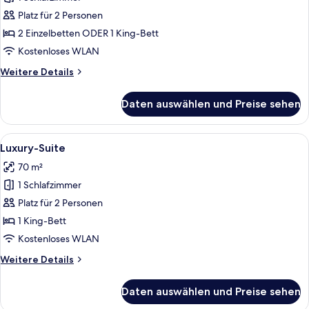
Deluxe-
Doppelzimmer,
Platz für 2 Personen
Balkon
2 Einzelbetten ODER 1 King-Bett
anzeigen
Kostenloses WLAN
Weitere
Weitere Details
Details
für
Daten auswählen und Preise sehen
Deluxe-
Doppelzimmer,
Balkon
Alle
Ein modernes Schlafzimmer mit einem 
7
Luxury-Suite
Fotos
70 m²
für
1 Schlafzimmer
Luxury-
Suite
Platz für 2 Personen
anzeigen
1 King-Bett
Kostenloses WLAN
Weitere
Weitere Details
Details
für
Daten auswählen und Preise sehen
Luxury-
Suite