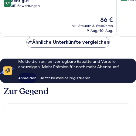
8.2
Sehr gut
8,2
10,
von
351 Bewertungen
Sehr
10,
gut,
Sehr
Der
86 €
233
gut,
Preis
inkl. Steuern & Gebühren
Bewert
351
beträgt
9. Aug.–10. Aug.
Bewertungen
86 €
Ähnliche Unterkünfte vergleichen
Melde dich an, um verfügbare Rabatte und Vorteile
anzuzeigen. Mehr Prämien für noch mehr Abenteuer!
Anmelden
Jetzt kostenlos registrieren
Zur Gegend