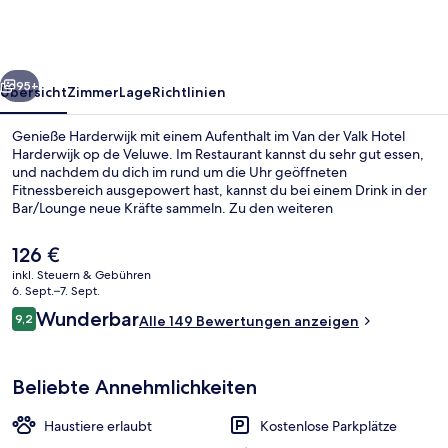
Hotel
Harderwijk
op
rück
Weiter
de
95+
Übersicht
Zimmer
Lage
Richtlinien
Veluwe
Genieße Harderwijk mit einem Aufenthalt im Van der Valk Hotel
Harderwijk op de Veluwe. Im Restaurant kannst du sehr gut essen,
und nachdem du dich im rund um die Uhr geöffneten
Fitnessbereich ausgepowert hast, kannst du bei einem Drink in der
Bar/Lounge neue Kräfte sammeln. Zu den weiteren
Annehmlichkeiten dieses Hotels im luxuriösen Stil gehören eine
Terrasse, ein Garten und eine Ladestation für E-Bikes.
Der
126 €
aktuelle
inkl. Steuern & Gebühren
Preis
6. Sept.–7. Sept.
Terrasse/Patio
beträgt
Bewertungen
Wunderbar
9,2
Alle 149 Bewertungen anzeigen
126 €.
9,2 von 10.
Beliebte Annehmlichkeiten
Haustiere erlaubt
Kostenlose Parkplätze