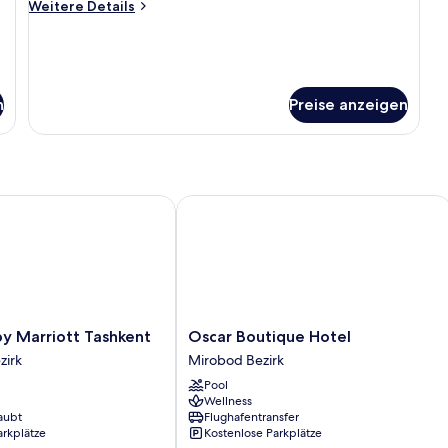
Double
Weitere
Weitere Details
Details
Bed
für
Suite
1
anzeigen
Double
Bed
n
Preise anzeigen
Suite
Marriott Tashkent
Oscar Boutique Hotel
Oscar
y Marriott Tashkent
Oscar Boutique Hotel
Boutique
zirk
Mirobod Bezirk
Hotel
Pool
Mirobod
Wellness
Bezirk
aubt
Flughafentransfer
arkplätze
Kostenlose Parkplätze