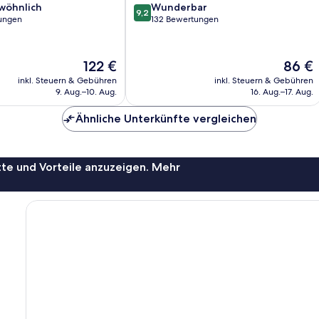
9.2
wöhnlich
Wunderbar
9,2
von
ungen
132 Bewertungen
10,
ich,
Wunderbar,
132
Der
Der
122 €
86 €
Bewertungen
Preis
Preis
inkl. Steuern & Gebühren
inkl. Steuern & Gebühren
beträgt
beträgt
9. Aug.–10. Aug.
16. Aug.–17. Aug.
122 €
86 €
Ähnliche Unterkünfte vergleichen
te und Vorteile anzuzeigen. Mehr