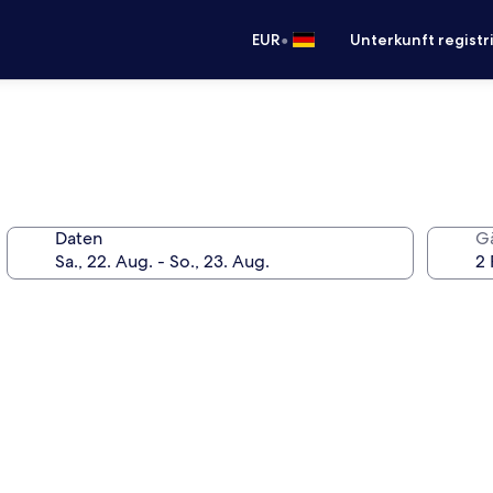
•
EUR
Unterkunft registr
Daten
G