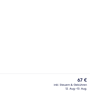
Fassade der Unterkunft
Der
67 €
aktuelle
inkl. Steuern & Gebühren
Preis
12. Aug.–13. Aug.
Unterkunft)
Tägliches inbegriffenes Frühstücksbuf
beträgt
67 €.