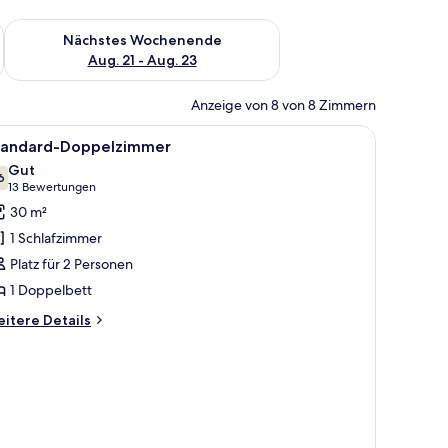
es Wochenende, Aug. 14 - Aug. 16.
Überprüfe die Verfügbarkeit für nächstes Wochenende, Aug. 2
Nächstes Wochenende
Aug. 21 - Aug. 23
Anzeige von 8 von 8 Zimmern
le
Ein Hotelzimmer mit einem großen Bett, eine
6
tandard-Doppelzimmer
otos
Gut
ür
6
7,6 von 10
(13
13 Bewertungen
tandard-
Bewertungen)
30 m²
oppelzimmer
1 Schlafzimmer
nzeigen
Platz für 2 Personen
1 Doppelbett
itere
itere Details
tails
r
andard-
ppelzimmer