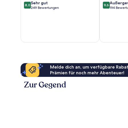
8.0
9.6
Sehr gut
Außerge
8,0
9,6
von
von
249 Bewertungen
194 Bewert
10,
10,
Sehr
Außergewöhnl
gut,
194
249
Bewertungen
Bewertungen
Melde dich an, um verfügbare Rabat
Prämien für noch mehr Abenteuer!
Zur Gegend