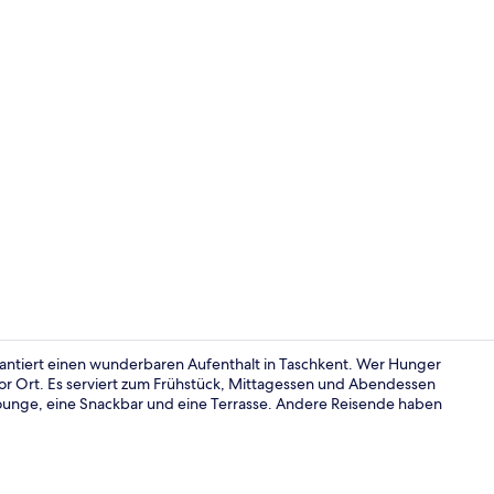
Lobby
rantiert einen wunderbaren Aufenthalt in Taschkent. Wer Hunger
vor Ort. Es serviert zum Frühstück, Mittagessen und Abendessen
Lounge, eine Snackbar und eine Terrasse. Andere Reisende haben
Bar (in der 