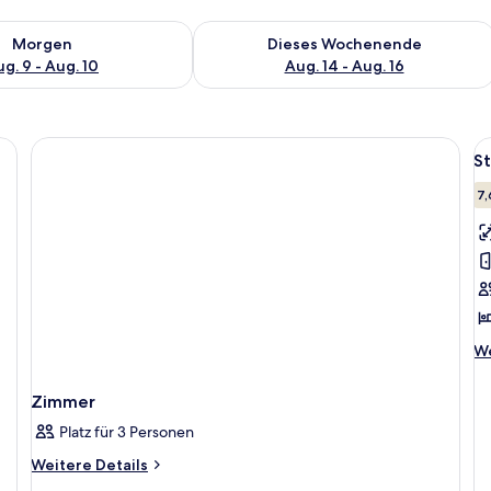
 - Aug. 9.
 Verfügbarkeit für morgen, Aug. 9 - Aug. 10.
Überprüfe die Verfügbarkeit für dies
Morgen
Dieses Wochenende
g. 9 - Aug. 10
Aug. 14 - Aug. 16
aumwolle, Allergikerbettwaren
Al
S
F
f
7,
S
D
a
We
We
De
fü
Zimmer
St
Do
Platz für 3 Personen
Weitere
Weitere Details
Details