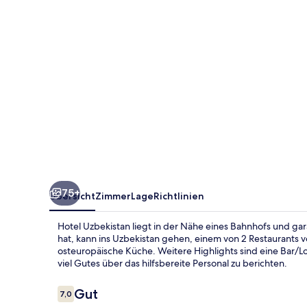
75+
Übersicht
Zimmer
Lage
Richtlinien
Hotel Uzbekistan liegt in der Nähe eines Bahnhofs und ga
hat, kann ins Uzbekistan gehen, einem von 2 Restaurants 
osteuropäische Küche. Weitere Highlights sind eine Bar/
viel Gutes über das hilfsbereite Personal zu berichten.
Bewertungen
Gut
7,0
7,0 von 10.