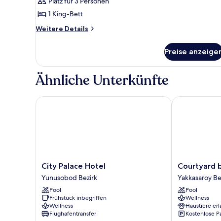
anzeigen
Platz für 3 Personen
1 King-Bett
Weitere
Weitere Details
Details
für
Preise anzeige
Suite
Ähnliche Unterkünfte
City Palace Hotel
Courtyard by 
City
Courtyard
City Palace Hotel
Courtyard b
Palace
by
Yunusobod Bezirk
Yakkasaroy Be
Hotel
Marriott
Pool
Pool
Yunusobod
Tashkent
Frühstück inbegriffen
Wellness
Bezirk
Yakkasaroy
Wellness
Haustiere erl
Bezirk
Flughafentransfer
Kostenlose P