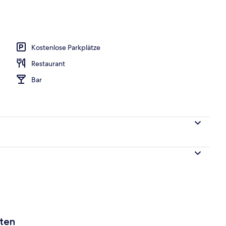
s; Frühstück, Mittagessen und Abendessen werden serviert
Kostenlose Parkplätze
Restaurant
Bar
aten