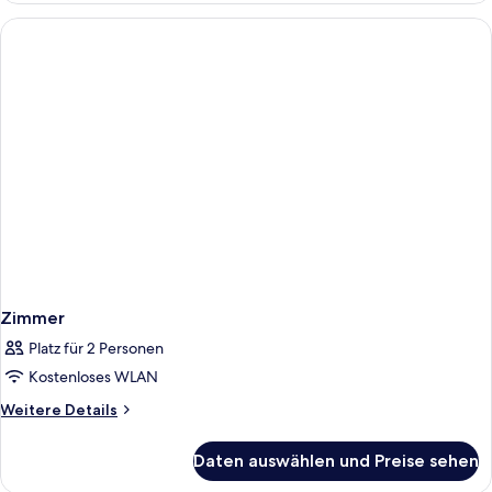
Club
Zimmer
Platz für 2 Personen
Kostenloses WLAN
Weitere
Weitere Details
Details
für
Daten auswählen und Preise sehen
Zimmer