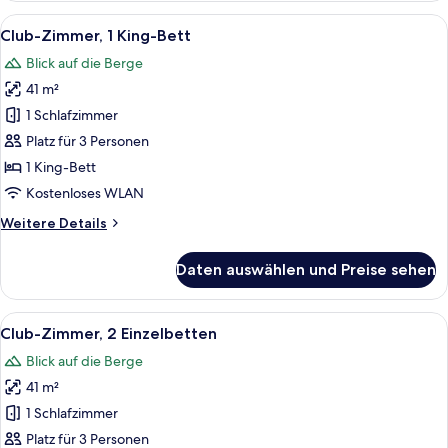
Alle
Ein modernes Hotelzimmer mit Bett, B
9
Club-Zimmer, 1 King-Bett
Fotos
Blick auf die Berge
für
41 m²
Club-
Zimmer,
1 Schlafzimmer
1 King-
Platz für 3 Personen
Bett
1 King-Bett
anzeigen
Kostenloses WLAN
Weitere
Weitere Details
Details
für
Daten auswählen und Preise sehen
Club-
Zimmer,
1 King-
Alle
Ein modernes Hotelzimmer mit einem g
7
Bett
Club-Zimmer, 2 Einzelbetten
Fotos
Blick auf die Berge
für
41 m²
Club-
Zimmer,
1 Schlafzimmer
2 Einzelbetten
Platz für 3 Personen