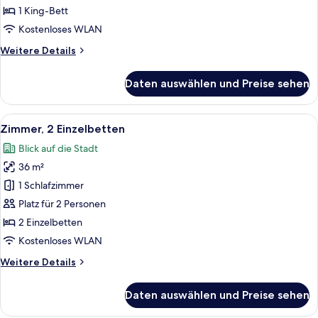
1 King-Bett
Kostenloses WLAN
Weitere
Weitere Details
Details
für
Daten auswählen und Preise sehen
Suite
Alle
Ein Hotelzimmer mit zwei Betten, eine
7
Zimmer, 2 Einzelbetten
Fotos
Blick auf die Stadt
für
36 m²
Zimmer,
2 Einzelbetten
1 Schlafzimmer
anzeigen
Platz für 2 Personen
2 Einzelbetten
Kostenloses WLAN
Weitere
Weitere Details
Details
für
Daten auswählen und Preise sehen
Zimmer,
2 Einzelbetten