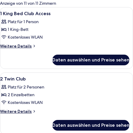
für
Anzeige von 11 von 11 Zimmern
Zimmer
Alle
Ein Hotelzimmer mit einem großen Bet
11
1 King Bed Club Access
Fotos
Platz für 1 Person
für
1 King-Bett
1
King
Kostenloses WLAN
Bed
Weitere
Weitere Details
Club
Details
für
Access
Daten auswählen und Preise sehen
1
anzeigen
King
Bed
Alle
Ein Hotelzimmer mit zwei Betten, eine
9
Club
2 Twin Club
Fotos
Access
Platz für 2 Personen
für
2 Einzelbetten
2
Twin
Kostenloses WLAN
Club
Weitere
Weitere Details
anzeigen
Details
für
Daten auswählen und Preise sehen
2
Twin