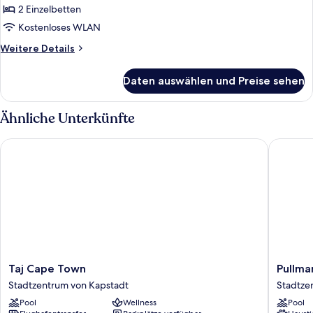
anzeigen
2 Einzelbetten
Kostenloses WLAN
Weitere
Weitere Details
Details
für
Daten auswählen und Preise sehen
Zimmer,
2 Einzelbetten,
Bergblick
Ähnliche Unterkünfte
Taj Cape Town
Pullman 
Taj
Pullman
Taj Cape Town
Pullma
Cape
Cape
Stadtzentrum von Kapstadt
Stadtze
Town
Town
Pool
Wellness
Pool
Stadtzentrum
City