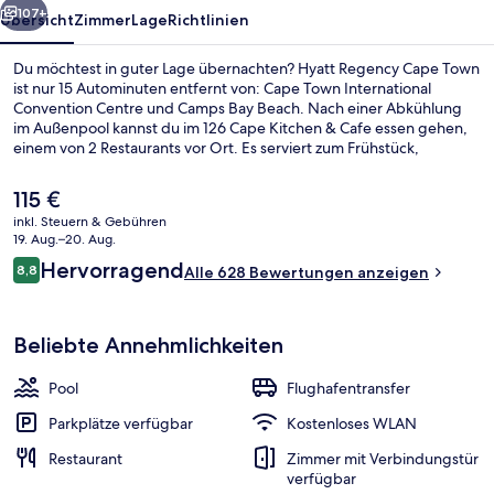
107+
Übersicht
Zimmer
Lage
Richtlinien
Du möchtest in guter Lage übernachten? Hyatt Regency Cape Town
ist nur 15 Autominuten entfernt von: Cape Town International
Convention Centre und Camps Bay Beach. Nach einer Abkühlung
im Außenpool kannst du im 126 Cape Kitchen & Cafe essen gehen,
einem von 2 Restaurants vor Ort. Es serviert zum Frühstück,
Mittagessen und Abendessen Halal-Gerichte. Als weitere
Highlights bietet dieses Hotel im luxuriösen Stil eine Poolbar, einen
Der
115 €
rund um die Uhr geöffneten Fitnessbereich und einen
aktuelle
inkl. Steuern & Gebühren
Fitnessbereich. Andere Reisende haben viel Gutes über das
Preis
19. Aug.–20. Aug.
hilfsbereite Personal zu berichten.
Lobby
beträgt
Bewertungen
Hervorragend
8,8
Alle 628 Bewertungen anzeigen
115 €.
8,8 von 10.
Beliebte Annehmlichkeiten
Pool
Flughafentransfer
Parkplätze verfügbar
Kostenloses WLAN
Restaurant
Zimmer mit Verbindungstür
verfügbar