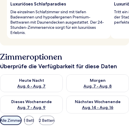
Luxuriöses Schlafparadies
Luxuri
Die einzelnen Schlafzimmer sind mit tiefen
Tritt ei
Badewannen und hypoallergenen Premium-
der Stad
Bettwaren mit Daunendecken ausgestattet. Der 24-
perfekte
Stunden-Zimmerservice sorgt für ein luxuriöses
Erlebnis.
Zimmeroptionen
Überprüfe die Verfügbarkeit für diese Daten
Überprüfe die Verfügbarkeit für heute Nacht, Aug. 6 - Aug. 7.
Überprüfe die Verfügbarkeit f
Heute Nacht
Morgen
Aug. 6 - Aug. 7
Aug. 7 - Aug. 8
Überprüfe die Verfügbarkeit für dieses Wochenende, Aug. 7 - 
Überprüfe die Verfügbarkeit f
Dieses Wochenende
Nächstes Wochenende
Aug. 7 - Aug. 9
Aug. 14 - Aug. 16
Verfügbare
Alle Zimmer
1 Bett
2 Betten
Filter