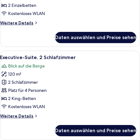
anzeigen
2 Einzelbetten
Kostenloses WLAN
Weitere
Weitere Details
Details
für
Daten auswählen und Preise sehen
Club-
Zimmer,
2 Einzelbetten
Alle
Ein modernes Hotelzimmer mit Bett, B
7
Executive-Suite, 2 Schlafzimmer
Fotos
Blick auf die Berge
für
120 m²
Executive-
Suite,
2 Schlafzimmer
2 Schlafzimmer
Platz für 4 Personen
anzeigen
2 King-Betten
Kostenloses WLAN
Weitere
Weitere Details
Details
für
Daten auswählen und Preise sehen
Executive-
Suite,