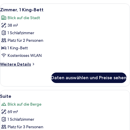
2 Schlafzimmer
Alle
Ein modernes Hotelzimmer mit einem gr
14
Zimmer, 1 King-Bett
Fotos
Blick auf die Stadt
für
38 m²
Zimmer,
1 King-
1 Schlafzimmer
Bett
Platz für 2 Personen
anzeigen
1 King-Bett
Kostenloses WLAN
Weitere
Weitere Details
Details
für
Daten auswählen und Preise sehen
Zimmer,
1 King-
Bett
Alle
Ein modernes Hotelzimmer mit einem gr
16
Suite
Fotos
Blick auf die Berge
für
69 m²
Suite
anzeigen
1 Schlafzimmer
Platz für 3 Personen