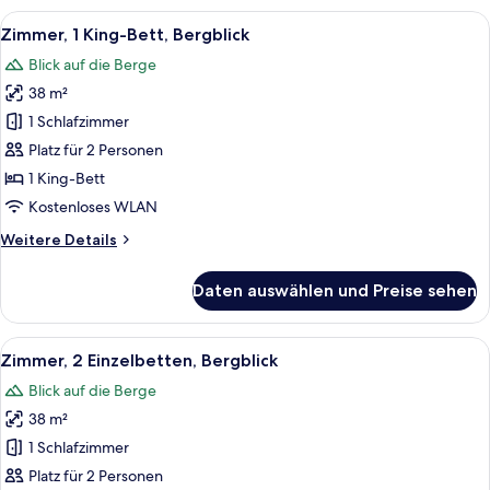
Alle
Ein Hotelzimmer mit einem großen Bet
7
Zimmer, 1 King-Bett, Bergblick
Fotos
Blick auf die Berge
für
38 m²
Zimmer,
1 King-
1 Schlafzimmer
Bett,
Platz für 2 Personen
Bergblick
1 King-Bett
anzeigen
Kostenloses WLAN
Weitere
Weitere Details
Details
für
Daten auswählen und Preise sehen
Zimmer,
1 King-
Bett,
Alle
Ein Hotelzimmer mit zwei Betten, eine
9
Bergblick
Zimmer, 2 Einzelbetten, Bergblick
Fotos
Blick auf die Berge
für
38 m²
Zimmer,
2 Einzelbetten,
1 Schlafzimmer
Bergblick
Platz für 2 Personen