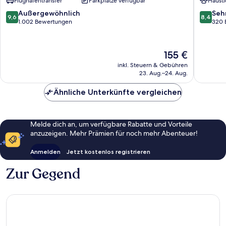
Flughafentransfer
Parkplätze verfügbar
Hausti
von
Centre
Kapstadt
Stadtze
9.6
8.4
Außergewöhnlich
Seh
9,6
8,4
von
von
von
1.002 Bewertungen
320 
Kapstad
10,
10,
Außergewöhnlich,
Sehr
1.002
gut,
Der
155 €
Bewertungen
320
Preis
inkl. Steuern & Gebühren
Bewert
beträgt
23. Aug.–24. Aug.
155 €
Ähnliche Unterkünfte vergleichen
Melde dich an, um verfügbare Rabatte und Vorteile
anzuzeigen. Mehr Prämien für noch mehr Abenteuer!
Anmelden
Jetzt kostenlos registrieren
Zur Gegend