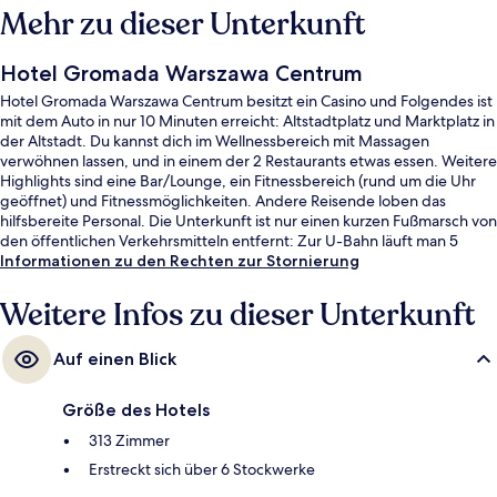
Mehr zu dieser Unterkunft
Hotel Gromada Warszawa Centrum
Hotel Gromada Warszawa Centrum besitzt ein Casino und Folgendes ist
mit dem Auto in nur 10 Minuten erreicht: Altstadtplatz und Marktplatz in
der Altstadt. Du kannst dich im Wellnessbereich mit Massagen
verwöhnen lassen, und in einem der 2 Restaurants etwas essen. Weitere
Highlights sind eine Bar/Lounge, ein Fitnessbereich (rund um die Uhr
geöffnet) und Fitnessmöglichkeiten. Andere Reisende loben das
hilfsbereite Personal. Die Unterkunft ist nur einen kurzen Fußmarsch von
den öffentlichen Verkehrsmitteln entfernt: Zur U-Bahn läuft man 5
Minuten (Straßenbahnhaltestelle Krucza 06) bzw. 6 Minuten (Station
Informationen zu den Rechten zur Stornierung
Nowy Świat-Uniwersytet).
Weitere Infos zu dieser Unterkunft
Auf einen Blick
Größe des Hotels
313 Zimmer
Erstreckt sich über 6 Stockwerke