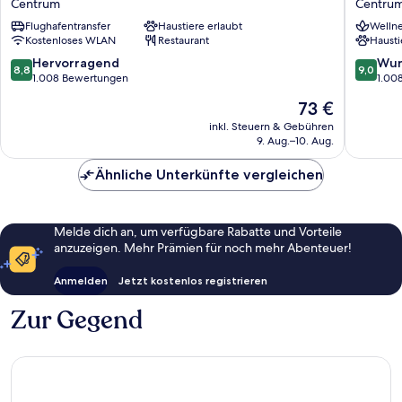
Centrum
Centru
Centrum
Centru
Flughafentransfer
Haustiere erlaubt
Wellne
Centru
Kostenloses WLAN
Restaurant
Hausti
8.8
9.0
Hervorragend
Wun
8,8
9,0
von
von
1.008 Bewertungen
1.00
10,
10,
Der
73 €
Hervorragend,
Wunder
Preis
1.008
1.008
inkl. Steuern & Gebühren
beträgt
9. Aug.–10. Aug.
Bewertungen
Bewert
73 €
Ähnliche Unterkünfte vergleichen
Melde dich an, um verfügbare Rabatte und Vorteile
anzuzeigen. Mehr Prämien für noch mehr Abenteuer!
Anmelden
Jetzt kostenlos registrieren
Zur Gegend