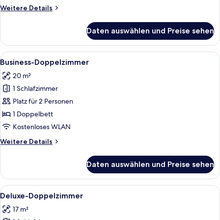
Weitere
Weitere Details
Details
für
Daten auswählen und Preise sehen
Deluxe-
Einzelzimmer
Alle
Ein Hotelzimmer mit Bett, Nachttisch, 
5
Business-Doppelzimmer
Fotos
20 m²
für
1 Schlafzimmer
Business-
Doppelzimmer
Platz für 2 Personen
anzeigen
1 Doppelbett
Kostenloses WLAN
Weitere
Weitere Details
Details
für
Daten auswählen und Preise sehen
Business-
Doppelzimmer
Alle
Ein Hotelzimmer mit Bett, Schreibtisch
4
Deluxe-Doppelzimmer
Fotos
17 m²
für