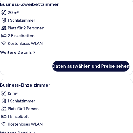
Alle
Ein Hotelzimmer mit zwei Betten, eine
5
Business-Zweibettzimmer
Fotos
20 m²
für
1 Schlafzimmer
Business-
Zweibettzimmer
Platz für 2 Personen
anzeigen
2 Einzelbetten
Kostenloses WLAN
Weitere
Weitere Details
Details
für
Daten auswählen und Preise sehen
Business-
Zweibettzimmer
Alle
Ein Hotelzimmer mit Schreibtisch, Stu
5
Business-Einzelzimmer
Fotos
12 m²
für
1 Schlafzimmer
Business-
Einzelzimmer
Platz für 1 Person
anzeigen
1 Einzelbett
Kostenloses WLAN
Weitere