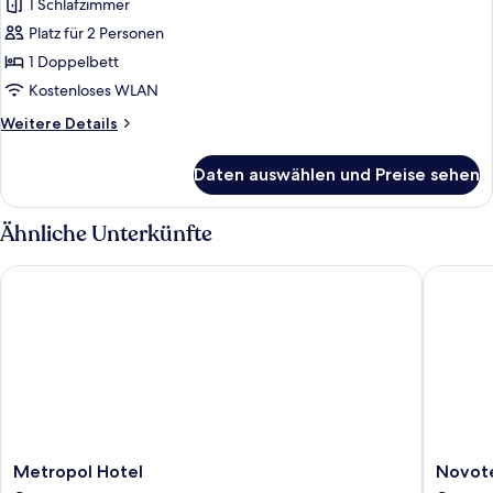
1 Schlafzimmer
Deluxe-
Doppelzimmer
Platz für 2 Personen
anzeigen
1 Doppelbett
Kostenloses WLAN
Weitere
Weitere Details
Details
für
Daten auswählen und Preise sehen
Deluxe-
Doppelzimmer
Ähnliche Unterkünfte
Metropol Hotel
Novotel
Metropol
Novotel
Metropol Hotel
Novot
Hotel
Warsza