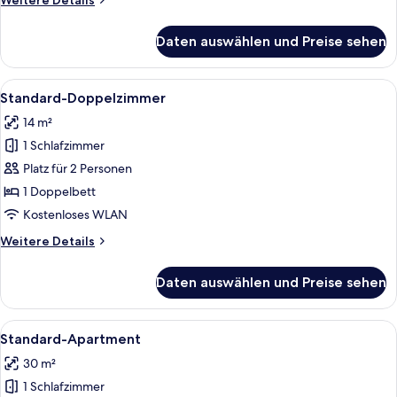
Weitere Details
Details
für
Daten auswählen und Preise sehen
Business-
Einzelzimmer
Alle
Ein Hotelzimmer mit einem Bett, einem
4
Standard-Doppelzimmer
Fotos
14 m²
für
1 Schlafzimmer
Standard-
Doppelzimmer
Platz für 2 Personen
anzeigen
1 Doppelbett
Kostenloses WLAN
Weitere
Weitere Details
Details
für
Daten auswählen und Preise sehen
Standard-
Doppelzimmer
Alle
Ein Hotelzimmer mit einer gestreiften
5
Standard-Apartment
Fotos
30 m²
für
1 Schlafzimmer
Standard-