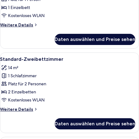
anzeigen
1 Einzelbett
Kostenloses WLAN
Weitere
Weitere Details
Details
für
Daten auswählen und Preise sehen
Standard-
Einzelzimmer
Alle
Ein Hotelzimmer mit zwei Betten, eine
4
Standard-Zweibettzimmer
Fotos
14 m²
für
1 Schlafzimmer
Standard-
Zweibettzimmer
Platz für 2 Personen
anzeigen
2 Einzelbetten
Kostenloses WLAN
Weitere
Weitere Details
Details
für
Daten auswählen und Preise sehen
Standard-
Zweibettzimmer