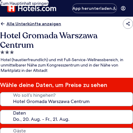
Zum Hauptinhalt springen
App herunterladen
Alle Unterkünfte anzeigen
Hotel Gromada Warszawa
Centrum
3.0-
Sterne-
Hotel (haustierfreundlich) und mit Full-Service-Wellnessbereich, in
Unterkunft
unmittelbarer Nähe zum Kongresszentrum und in der Nähe von
Marktplatz in der Altstadt
Wähle deine Daten, um Preise zu sehen
Wo soll’s hingehen?
Daten
Gäste