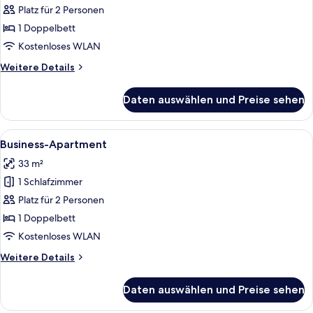
Apartment
Platz für 2 Personen
anzeigen
1 Doppelbett
Kostenloses WLAN
Weitere
Weitere Details
Details
für
Daten auswählen und Preise sehen
Standard-
Apartment
Alle
Ein Hotelzimmer mit Schreibtisch, zw
5
Business-Apartment
Fotos
33 m²
für
1 Schlafzimmer
Business-
Apartment
Platz für 2 Personen
anzeigen
1 Doppelbett
Kostenloses WLAN
Weitere
Weitere Details
Details
für
Daten auswählen und Preise sehen
Business-
Apartment