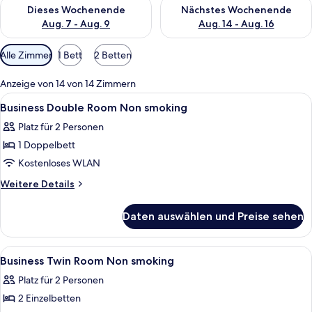
Überprüfe die Verfügbarkeit für dieses Wochenende, Aug. 7 - 
Überprüfe die Verfügbarkeit f
Dieses Wochenende
Nächstes Wochenende
Aug. 7 - Aug. 9
Aug. 14 - Aug. 16
Verfügbare
Alle Zimmer
1 Bett
2 Betten
Filter
für
Anzeige von 14 von 14 Zimmern
Zimmer
Alle
Hochwertige Bettwaren, Pillowtop-Bet
9
Business Double Room Non smoking
Fotos
Platz für 2 Personen
für
1 Doppelbett
Business
Double
Kostenloses WLAN
Room
Weitere
Weitere Details
Non
Details
für
smoking
Daten auswählen und Preise sehen
Business
anzeigen
Double
Room
Alle
Hochwertige Bettwaren, Pillowtop-Bet
10
Non
Business Twin Room Non smoking
Fotos
smoking
Platz für 2 Personen
für
2 Einzelbetten
Business