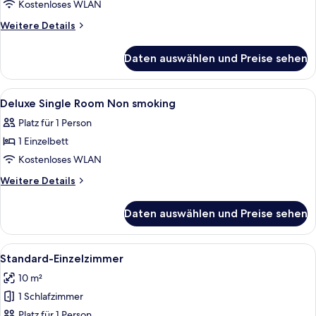
Twin
Kostenloses WLAN
Room
Weitere
Weitere Details
Non
Details
für
smoking
Daten auswählen und Preise sehen
Business
anzeigen
Twin
Room
Alle
Hochwertige Bettwaren, Pillowtop-Bet
7
Non
Deluxe Single Room Non smoking
Fotos
smoking
Platz für 1 Person
für
1 Einzelbett
Deluxe
Single
Kostenloses WLAN
Room
Weitere
Weitere Details
Non
Details
für
smoking
Daten auswählen und Preise sehen
Deluxe
anzeigen
Single
Room
Alle
Ein Hotelzimmer mit Bett, Schreibtis
5
Non
Standard-Einzelzimmer
Fotos
smoking
10 m²
für
1 Schlafzimmer
Standard-
Einzelzimmer
Platz für 1 Person