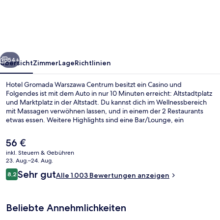
Warszawa
Centrum
rück
Weiter
54+
Übersicht
Zimmer
Lage
Richtlinien
Hotel Gromada Warszawa Centrum besitzt ein Casino und
Folgendes ist mit dem Auto in nur 10 Minuten erreicht: Altstadtplatz
und Marktplatz in der Altstadt. Du kannst dich im Wellnessbereich
mit Massagen verwöhnen lassen, und in einem der 2 Restaurants
etwas essen. Weitere Highlights sind eine Bar/Lounge, ein
Fitnessbereich (rund um die Uhr geöffnet) und
Fitnessmöglichkeiten. Andere Reisende loben das hilfsbereite
Der
56 €
Personal. Die Unterkunft ist nur einen kurzen Fußmarsch von den
aktuelle
inkl. Steuern & Gebühren
öffentlichen Verkehrsmitteln entfernt: Zur U-Bahn läuft man 5
Preis
23. Aug.–24. Aug.
Minuten (Straßenbahnhaltestelle Krucza 06) bzw. 6 Minuten (Station
Garten
beträgt
Bewertungen
Nowy Świat-Uniwersytet).
Sehr gut
8,2
Alle 1.003 Bewertungen anzeigen
56 €.
8,2 von 10.
Beliebte Annehmlichkeiten