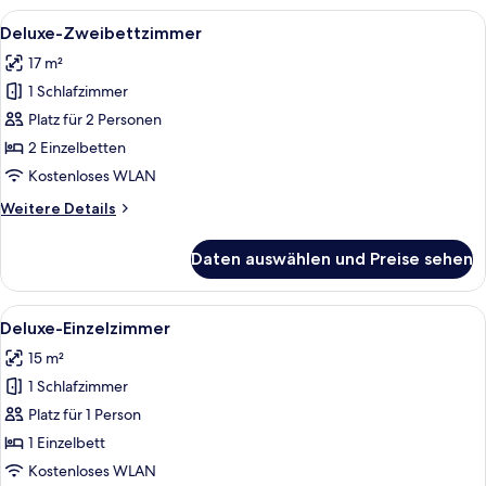
Alle
Ein Hotelzimmer mit zwei Betten, ein
4
Deluxe-Zweibettzimmer
Fotos
17 m²
für
1 Schlafzimmer
Deluxe-
Zweibettzimmer
Platz für 2 Personen
anzeigen
2 Einzelbetten
Kostenloses WLAN
Weitere
Weitere Details
Details
für
Daten auswählen und Preise sehen
Deluxe-
Zweibettzimmer
Alle
Ein Hotelzimmer mit einem Bett, einem
5
Deluxe-Einzelzimmer
Fotos
15 m²
für
1 Schlafzimmer
Deluxe-
Einzelzimmer
Platz für 1 Person
anzeigen
1 Einzelbett
Kostenloses WLAN