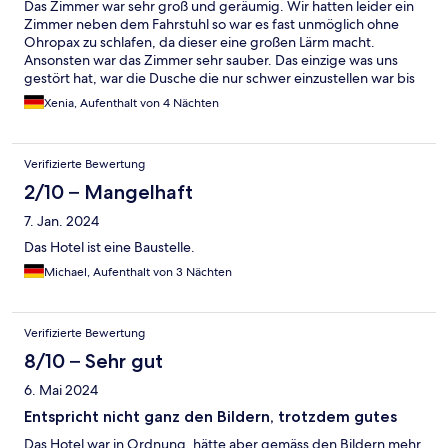
Das Zimmer war sehr groß und geräumig. Wir hatten leider ein
Zimmer neben dem Fahrstuhl so war es fast unmöglich ohne
Ohropax zu schlafen, da dieser eine großen Lärm macht.
Ansonsten war das Zimmer sehr sauber. Das einzige was uns
gestört hat, war die Dusche die nur schwer einzustellen war bis
mal warmes Wasser kam. Das Personal war meistens freundlich
Xenia, Aufenthalt von 4 Nächten
Verifizierte Bewertung
2/10 – Mangelhaft
7. Jan. 2024
Das Hotel ist eine Baustelle.
Michael, Aufenthalt von 3 Nächten
Verifizierte Bewertung
8/10 – Sehr gut
6. Mai 2024
Entspricht nicht ganz den Bildern, trotzdem gutes
Das Hotel war in Ordnung, hätte aber gemäss den Bildern mehr