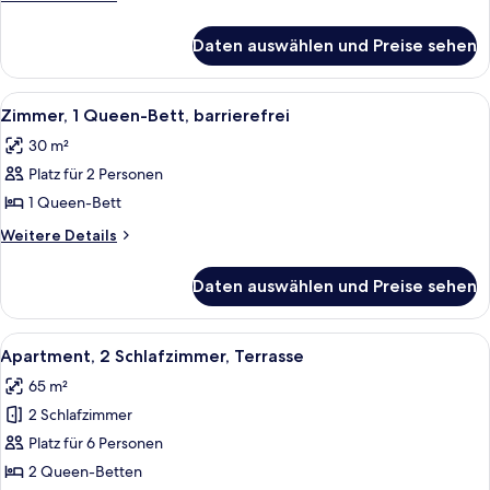
anzeigen
Details
für
Daten auswählen und Preise sehen
Deluxe-
Studio,
2 Queen-
Alle
Ein modernes Hotelzimmer mit einem 
8
Betten
Zimmer, 1 Queen-Bett, barrierefrei
Fotos
30 m²
für
Platz für 2 Personen
Zimmer,
1
1 Queen-Bett
Queen-
Weitere
Weitere Details
Bett,
Details
für
barrierefrei
Daten auswählen und Preise sehen
Zimmer,
anzeigen
1
Queen-
Alle
Ein modernes Wohnzimmer mit Sofa, Se
11
Bett,
Apartment, 2 Schlafzimmer, Terrasse
Fotos
barrierefrei
65 m²
für
2 Schlafzimmer
Apartment,
2 Schlafzimmer,
Platz für 6 Personen
Terrasse
2 Queen-Betten