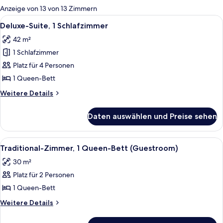
für
Anzeige von 13 von 13 Zimmern
Zimmer
Alle
Ein modernes Hotelzimmer mit Schreibti
9
Deluxe-Suite, 1 Schlafzimmer
Fotos
42 m²
für
1 Schlafzimmer
Deluxe-
Suite,
Platz für 4 Personen
1
1 Queen-Bett
Schlafzimmer
Weitere
Weitere Details
anzeigen
Details
für
Daten auswählen und Preise sehen
Deluxe-
Suite,
1
Alle
Ein modernes Hotelzimmer mit einem 
5
Schlafzimmer
Traditional-Zimmer, 1 Queen-Bett (Guestroom)
Fotos
30 m²
für
Platz für 2 Personen
Traditional-
Zimmer,
1 Queen-Bett
1
Weitere
Weitere Details
Queen-
Details
für
Bett