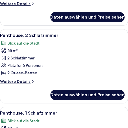
anzeigen
Weitere
Weitere Details
Details
für
Daten auswählen und Preise sehen
Apartment,
2 Schlafzimmer,
Terrasse
Alle
Ein modernes Wohnzimmer mit Sofa, Se
9
Penthouse, 2 Schlafzimmer
Fotos
Blick auf die Stadt
für
65 m²
Penthouse,
2 Schlafzimmer
2 Schlafzimmer
anzeigen
Platz für 6 Personen
2 Queen-Betten
Weitere
Weitere Details
Details
für
Daten auswählen und Preise sehen
Penthouse,
2 Schlafzimmer
Alle
Ein modernes Hotelzimmer mit Schreibti
10
Penthouse, 1 Schlafzimmer
Fotos
Blick auf die Stadt
für