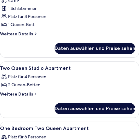
42 m²
Penthouse,
1
1 Schlafzimmer
Schlafzimmer
Platz für 4 Personen
anzeigen
1 Queen-Bett
Weitere
Weitere Details
Details
für
Daten auswählen und Preise sehen
Penthouse,
1
Schlafzimmer
Alle
Ein modernes Hotelzimmer mit zwei Be
3
Two Queen Studio Apartment
Fotos
Platz für 4 Personen
für
2 Queen-Betten
Two
Queen
Weitere
Weitere Details
Details
Studio
für
Apartment
Daten auswählen und Preise sehen
Two
anzeigen
Queen
Studio
Alle
Ein Hotelzimmer mit einem Bett, eine
4
Apartment
One Bedroom Two Queen Apartment
Fotos
Platz für 6 Personen