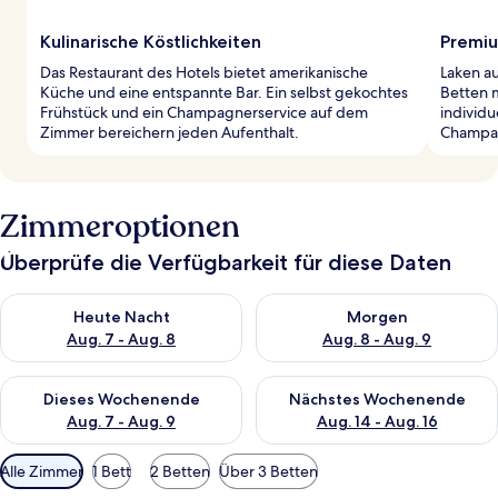
Kulinarische Köstlichkeiten
Premiu
Das Restaurant des Hotels bietet amerikanische
Laken a
Küche und eine entspannte Bar. Ein selbst gekochtes
Betten 
Frühstück und ein Champagnerservice auf dem
individu
Zimmer bereichern jeden Aufenthalt.
Champag
Zimmeroptionen
Überprüfe die Verfügbarkeit für diese Daten
Überprüfe die Verfügbarkeit für heute Nacht, Aug. 7 - Aug. 8.
Überprüfe die Verfügbarkeit f
Heute Nacht
Morgen
Aug. 7 - Aug. 8
Aug. 8 - Aug. 9
Überprüfe die Verfügbarkeit für dieses Wochenende, Aug. 7 - 
Überprüfe die Verfügbarkeit f
Dieses Wochenende
Nächstes Wochenende
Aug. 7 - Aug. 9
Aug. 14 - Aug. 16
Verfügbare
Alle Zimmer
1 Bett
2 Betten
Über 3 Betten
Filter