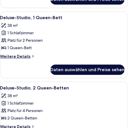
Traditional-
anzeigen
Zimmer,
2 Queen-
Alle
Ein modernes Hotelzimmer mit einem 
7
Betten,
Deluxe-Studio, 1 Queen-Bett
Fotos
barrierefrei
38 m²
für
1 Schlafzimmer
Deluxe-
Studio,
Platz für 2 Personen
1
1 Queen-Bett
Queen-
Weitere
Weitere Details
Bett
Details
anzeigen
für
Daten auswählen und Preise sehen
Deluxe-
Studio,
1
Alle
Bettwäsche aus ägyptischer Baumwoll
7
Queen-
Deluxe-Studio, 2 Queen-Betten
Fotos
Bett
38 m²
für
1 Schlafzimmer
Deluxe-
Studio,
Platz für 4 Personen
2 Queen-
2 Queen-Betten
Betten
Weitere
Weitere Details