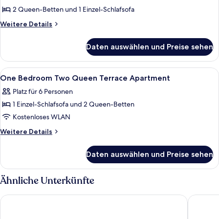
für
2 Queen-Betten und 1 Einzel-Schlafsofa
One
Bedroom
Weitere
Weitere Details
Details
Two
für
Queen
Daten auswählen und Preise sehen
One
Apartment
Bedroom
anzeigen
Two
Alle
Ein Hotelzimmer mit zwei Betten, eine
7
Queen
One Bedroom Two Queen Terrace Apartment
Fotos
Apartment
Platz für 6 Personen
für
1 Einzel-Schlafsofa und 2 Queen-Betten
One
Bedroom
Kostenloses WLAN
Two
Weitere
Weitere Details
Queen
Details
für
Terrace
Daten auswählen und Preise sehen
One
Apartment
Bedroom
anzeigen
Two
Ähnliche Unterkünfte
Queen
Terrace
Hyatt Grand Central New York
The Fift
Apartment