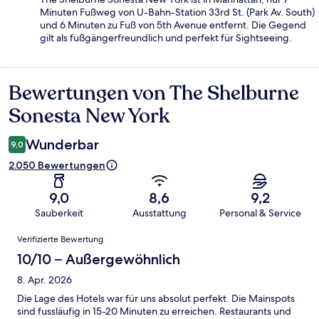
Minuten Fußweg von U-Bahn-Station 33rd St. (Park Av. South)
und 6 Minuten zu Fuß von 5th Avenue entfernt. Die Gegend
gilt als fußgängerfreundlich und perfekt für Sightseeing.
Bewertungen von The Shelburne
Bewertungen
Sonesta New York
Wunderbar
9,0
2.050 Bewertungen
9,0
8,6
9,2
Sauberkeit
Ausstattung
Personal & Service
Bewertungen
Verifizierte Bewertung
10/10 – Außergewöhnlich
8. Apr. 2026
Die Lage des Hotels war für uns absolut perfekt. Die Mainspots
sind fussläufig in 15-20 Minuten zu erreichen. Restaurants und