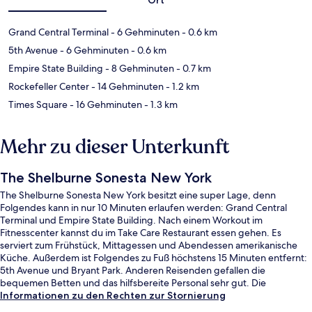
Grand Central Terminal
- 6 Gehminuten
- 0.6 km
5th Avenue
- 6 Gehminuten
- 0.6 km
Empire State Building
- 8 Gehminuten
- 0.7 km
Rockefeller Center
- 14 Gehminuten
- 1.2 km
Times Square
- 16 Gehminuten
- 1.3 km
Mehr zu dieser Unterkunft
The Shelburne Sonesta New York
The Shelburne Sonesta New York besitzt eine super Lage, denn
Folgendes kann in nur 10 Minuten erlaufen werden: Grand Central
Terminal und Empire State Building. Nach einem Workout im
Fitnesscenter kannst du im Take Care Restaurant essen gehen. Es
serviert zum Frühstück, Mittagessen und Abendessen amerikanische
Küche. Außerdem ist Folgendes zu Fuß höchstens 15 Minuten entfernt:
5th Avenue und Bryant Park. Anderen Reisenden gefallen die
bequemen Betten und das hilfsbereite Personal sehr gut. Die
Unterkunft ist nur einen kurzen Fußmarsch von den öffentlichen
Informationen zu den Rechten zur Stornierung
Verkehrsmitteln entfernt: Zur U-Bahn läuft man 7 Minuten (U-Bahn-