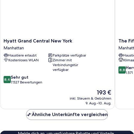
Hyatt
The
Hyatt Grand Central New York
The Fi
Grand
Fifty
Manhattan
Manhat
Central
Sonesta
Haustiere erlaubt
Parkplätze verfügbar
Hausti
New
Hotel
Kostenloses WLAN
Zimmer mit
Klimaa
York
New
Verbindungstür
Manhattan
York
8.8
Her
verfügbar
8,8
Manhatt
von
1.57
8.4
Sehr gut
10,
8,4
von
7.527 Bewertungen
Hervorr
10,
1.571
Der
193 €
Sehr
Bewert
Preis
gut,
inkl. Steuern & Gebühren
beträgt
9. Aug.–10. Aug.
7.527
193 €
Bewertungen
Ähnliche Unterkünfte vergleichen
Melde dich an, um verfügbare Rabatte und Vorteile