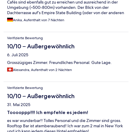
Cafés sind ebenfalls gut zu erreichen und ausreichend in der
Umgebung (~500-800m) vorhanden. Der Blick von der
Dachterrasse auf‘s Empire State Building (oder von der anderen
Seite auf’s Chrysler Building) ist ein absolutes Highlight! Die
Anika, Aufenthalt von 7 Nächten
Zimmer an sich sind ganz schön in die Jahre gekommen, sehr
dunkel und die Ablageflächen leider sehr staubig. Auch an den
Wänden/Tapeten sieht man, dass die letzte Renovierung wohl
Verifizierte Bewertung
schon etwas her ist. Die Betten hingegen waren sehr bequem.
Das Personal ist supernett. Wir würden das Hotel wieder
10/10 – Außergewöhnlich
buchen.
6. Juli 2025
Grosszügiges Zimmer. Freundliches Personal. Gute Lage.
Alexandra, Aufenthalt von 2 Nächten
Verifizierte Bewertung
10/10 – Außergewöhnlich
31. Mai 2025
Tooooppp!!!! Ich empfehle es jedem!
es war wunderbar!! Tolles Personal und die Zimmer sind gross.
Rooftop Bar ist atemberaubend! Ich war zum 2 mal in New York
und ich kann jedem dieses Hotel emfpehlen!