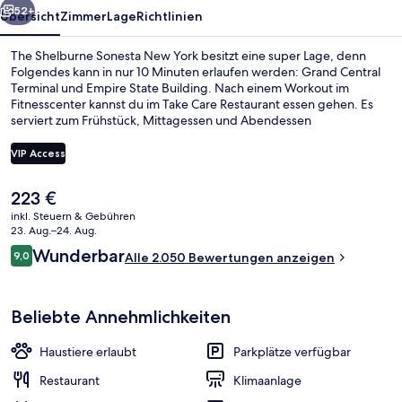
52+
Übersicht
Zimmer
Lage
Richtlinien
The Shelburne Sonesta New York besitzt eine super Lage, denn
Folgendes kann in nur 10 Minuten erlaufen werden: Grand Central
Terminal und Empire State Building. Nach einem Workout im
Fitnesscenter kannst du im Take Care Restaurant essen gehen. Es
serviert zum Frühstück, Mittagessen und Abendessen
amerikanische Küche. Außerdem ist Folgendes zu Fuß höchstens 15
Minuten entfernt: 5th Avenue und Bryant Park. Anderen Reisenden
VIP Access
gefallen die bequemen Betten und das hilfsbereite Personal sehr
gut. Die Unterkunft ist nur einen kurzen Fußmarsch von den
Der
223 €
öffentlichen Verkehrsmitteln entfernt: Zur U-Bahn läuft man 7
Bettwäsche aus ägyptischer Baumwoll
aktuelle
Minuten (U-Bahn-Station 33rd St. (Park Av. South)) bzw. 11 Minuten
inkl. Steuern & Gebühren
Preis
23. Aug.–24. Aug.
(U-Bahn-Station Fifth Av. (W. 42nd St.)).
beträgt
Bewertungen
Wunderbar
9,0
Alle 2.050 Bewertungen anzeigen
223 €.
9,0 von 10.
Beliebte Annehmlichkeiten
Haustiere erlaubt
Parkplätze verfügbar
Restaurant
Klimaanlage