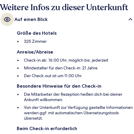
Station 33rd St. (Park Av. South)) bzw. 11 Minuten (U-Bahn-Station Fifth
Weitere Infos zu dieser Unterkunft
Av. (W. 42nd St.)).
Auf einen Blick
Größe des Hotels
325 Zimmer
Anreise/Abreise
Check-in ab: 16:00 Uhr, möglich bis: jederzeit
Mindestalter für den Check-in: 21 Jahre
Der Check-out ist um 11:00 Uhr
Besondere Hinweise für den Check-in
Die Mitarbeiter der Rezeption heißen dich bei deiner
Ankunft willkommen.
Von der Unterkunft zur Verfügung gestellte Informationen
werden ggf. mit automatischen Übersetzungstools
übersetzt.
Beim Check-in erforderlich