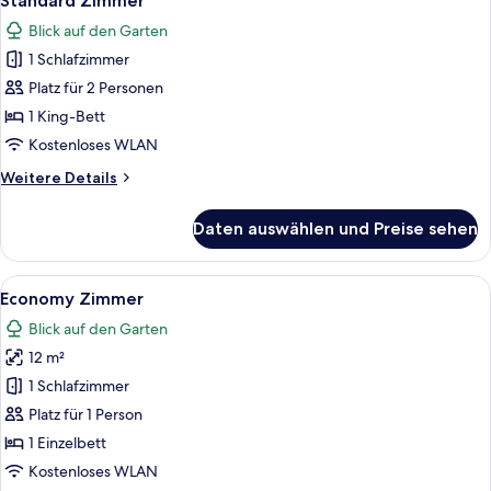
Standard Zimmer
Fotos
Blick auf den Garten
für
1 Schlafzimmer
Standard
Zimmer
Platz für 2 Personen
anzeigen
1 King-Bett
Kostenloses WLAN
Weitere
Weitere Details
Details
für
Daten auswählen und Preise sehen
Standard
Zimmer
Alle
Ein Zimmer mit einem Bett, einem Sess
2
Economy Zimmer
Fotos
Blick auf den Garten
für
12 m²
Economy
Zimmer
1 Schlafzimmer
anzeigen
Platz für 1 Person
1 Einzelbett
Kostenloses WLAN