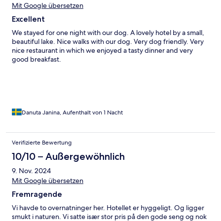
Mit Google übersetzen
Excellent
We stayed for one night with our dog. A lovely hotel by a small,
beautiful lake. Nice walks with our dog. Very dog friendly. Very
nice restaurant in which we enjoyed a tasty dinner and very
good breakfast.
Danuta Janina, Aufenthalt von 1 Nacht
Verifizierte Bewertung
10/10 – Außergewöhnlich
9. Nov. 2024
Mit Google übersetzen
Fremragende
Vi havde to overnatninger her. Hotellet er hyggeligt. Og ligger
smukt i naturen. Vi satte især stor pris på den gode seng og nok