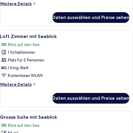
Weitere
Weitere Details
Details
für
Daten auswählen und Preise sehen
Economy
Zimmer
Alle
Ein Schlafzimmer mit einem hölzernen
7
Loft Zimmer mit Seeblick
Fotos
Blick auf den See
für
1 Schlafzimmer
Loft
Zimmer
Platz für 2 Personen
mit
1 King-Bett
Seeblick
Kostenloses WLAN
anzeigen
Weitere
Weitere Details
Details
für
Daten auswählen und Preise sehen
Loft
Zimmer
mit
Alle
Ein Zimmer mit Holzboden, einer Bad
6
Seeblick
Grosse Suite mit Seeblick
Fotos
Blick auf den See
für