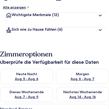
Alle anzeigen
Wichtigste Merkmale
(12)
Sich wie zu Hause fühlen
(6)
Zimmeroptionen
Überprüfe die Verfügbarkeit für diese Daten
Überprüfe die Verfügbarkeit für heute Nacht, Aug. 5 - Aug. 6.
Überprüfe die Verfügbarkeit f
Heute Nacht
Morgen
Aug. 5 - Aug. 6
Aug. 6 - Aug. 7
Überprüfe die Verfügbarkeit für dieses Wochenende, Aug. 7 - 
Überprüfe die Verfügbarkeit f
Dieses Wochenende
Nächstes Wochenende
Aug. 7 - Aug. 9
Aug. 14 - Aug. 16
Alle
Ein ordentlich bezogenes Bett mit zwe
4