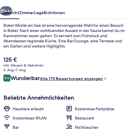
rück
Weiter
44+
Übersicht
Zimmer
Lage
Richtlinien
Bokel-Mühle am See ist eine hervorragende Wahl für einen Besuch
in Bokel. Nach einer wohltuenden Auszeit in der Sauna kannst du im
Kaminzimmer essen gehen. Es serviert zum Frühstück und
Abendessen regionale Küche. Eine Bar/Lounge, eine Terrasse und
ein Garten sind weitere Highlights.
Der
125 €
aktuelle
inkl. Steuern & Gebühren
Preis
6. Aug.–7. Aug.
Grosse Suite mit Seeblick | Hochwer
beträgt
Bewertungen
Wunderbar
9,0
Alle 175 Bewertungen anzeigen
125 €.
9,0 von 10.
Beliebte Annehmlichkeiten
Haustiere erlaubt
Kostenlose Parkplätze
Kostenloses WLAN
Restaurant
Bar
Nichtraucher