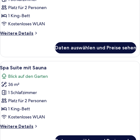
Standard
Zimmer
Platz für 2 Personen
mit
1 King-Bett
Balkon
Kostenloses WLAN
anzeigen
Weitere
Weitere Details
Details
für
Daten auswählen und Preise sehen
Standard
Zimmer
mit
Alle
Ein Hotelzimmer mit einem großen Bet
5
Balkon
Spa Suite mit Sauna
Fotos
Blick auf den Garten
für
36 m²
Spa
Suite
1 Schlafzimmer
mit
Platz für 2 Personen
Sauna
1 King-Bett
anzeigen
Kostenloses WLAN
Weitere
Weitere Details
Details
für