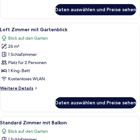
Details
für
Daten auswählen und Preise sehen
Junior
Suite
mit
Alle
Ein Schlafzimmer mit einem hölzernen
2
Seeblick
Loft Zimmer mit Gartenblick
Fotos
Blick auf den Garten
für
26 m²
Loft
Zimmer
1 Schlafzimmer
mit
Platz für 2 Personen
Gartenblick
1 King-Bett
anzeigen
Kostenloses WLAN
Weitere
Weitere Details
Details
für
Daten auswählen und Preise sehen
Loft
Zimmer
mit
Alle
Ein Schlafzimmer mit einem großen Bet
4
Gartenblick
Standard Zimmer mit Balkon
Fotos
Blick auf den Garten
für
1 Schlafzimmer