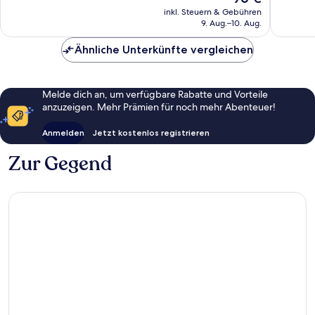
238
Preis
319
inkl. Steuern & Gebühren
Bewert
beträgt
9. Aug.–10. Aug.
Bewertungen
96 €
Ähnliche Unterkünfte vergleichen
Melde dich an, um verfügbare Rabatte und Vorteile
anzuzeigen. Mehr Prämien für noch mehr Abenteuer!
Anmelden
Jetzt kostenlos registrieren
Zur Gegend