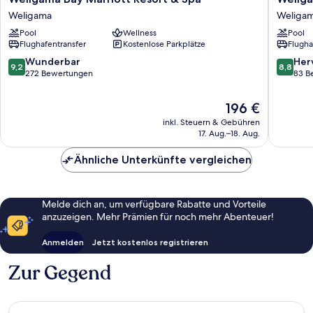
Bay
Bay
Weligama
Weliga
Marriott
Resort
Pool
Wellness
Pool
Resort
Weliga
Flughafentransfer
Kostenlose Parkplätze
Flugha
&
Spa
9.2
8.8
Wunderbar
Her
9,2
8,8
Weligama
von
von
272 Bewertungen
83 B
10,
10,
Wunderbar,
Hervorr
Der
196 €
272
83
Preis
inkl. Steuern & Gebühren
Bewertungen
Bewert
beträgt
17. Aug.–18. Aug.
196 €
Ähnliche Unterkünfte vergleichen
Melde dich an, um verfügbare Rabatte und Vorteile
anzuzeigen. Mehr Prämien für noch mehr Abenteuer!
Anmelden
Jetzt kostenlos registrieren
Zur Gegend