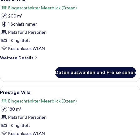
Fotos
Eingeschränkter Meerblick (Ozean)
für
200 m²
Grand
Villa
1 Schlafzimmer
anzeigen
Platz für 3 Personen
1 King-Bett
Kostenloses WLAN
Weitere
Weitere Details
Details
für
Daten auswählen und Preise sehen
Grand
Villa
Alle
Ein Hotelzimmer mit einem großen Bett
8
Prestige Villa
Fotos
Eingeschränkter Meerblick (Ozean)
für
180 m²
Prestige
Villa
Platz für 3 Personen
anzeigen
1 King-Bett
Kostenloses WLAN