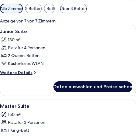
Verfügbare
Alle Zimmer
2 Betten
1 Bett
Über 3 Betten
Filter
für
Anzeige von 7 von 7 Zimmern
Zimmer
Alle
Ein Hotelzimmer mit zwei Betten, ein
7
Junior Suite
Fotos
130 m²
für
Platz für 4 Personen
Junior
Suite
2 Queen-Betten
anzeigen
Kostenloses WLAN
Weitere
Weitere Details
Details
für
Daten auswählen und Preise sehen
Junior
Suite
Alle
Ein geräumiges Hotelzimmer mit einem
10
Master Suite
Fotos
150 m²
für
Platz für 3 Personen
Master
Suite
1 King-Bett