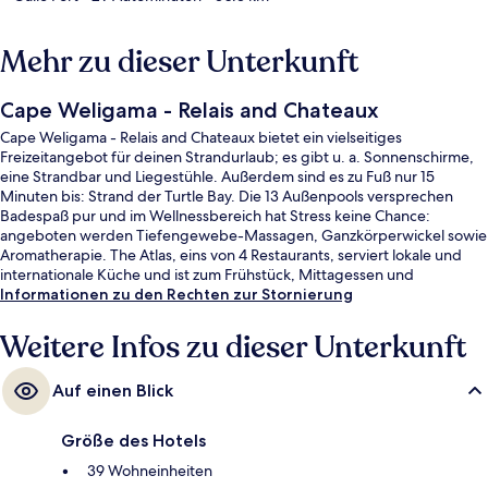
Mehr zu dieser Unterkunft
Cape Weligama - Relais and Chateaux
Cape Weligama - Relais and Chateaux bietet ein vielseitiges
Freizeitangebot für deinen Strandurlaub; es gibt u. a. Sonnenschirme,
eine Strandbar und Liegestühle. Außerdem sind es zu Fuß nur 15
Minuten bis: Strand der Turtle Bay. Die 13 Außenpools versprechen
Badespaß pur und im Wellnessbereich hat Stress keine Chance:
angeboten werden Tiefengewebe-Massagen, Ganzkörperwickel sowie
Aromatherapie. The Atlas, eins von 4 Restaurants, serviert lokale und
internationale Küche und ist zum Frühstück, Mittagessen und
Abendessen geöffnet. Als weitere Highlights bietet dieses Resort im
Informationen zu den Rechten zur Stornierung
luxuriösen Stil 2 Bars/Lounges, einen kostenlosen Kinderclub und eine
Poolbar.
Weitere Infos zu dieser Unterkunft
Auf einen Blick
Größe des Hotels
39 Wohneinheiten