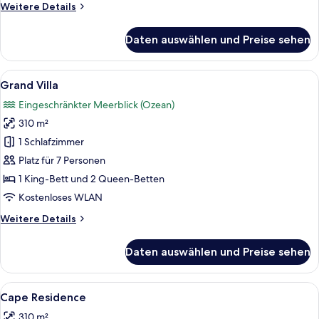
Weitere
Weitere Details
Details
für
Daten auswählen und Preise sehen
Prestige
Villa
Alle
Ein Hotelzimmer mit zwei Betten, ein
8
Grand Villa
Fotos
Eingeschränkter Meerblick (Ozean)
für
310 m²
Grand
Villa
1 Schlafzimmer
anzeigen
Platz für 7 Personen
1 King-Bett und 2 Queen-Betten
Kostenloses WLAN
Weitere
Weitere Details
Details
für
Daten auswählen und Preise sehen
Grand
Villa
Alle
Ein geräumiges Schlafzimmer mit einem
10
Cape Residence
Fotos
310 m²