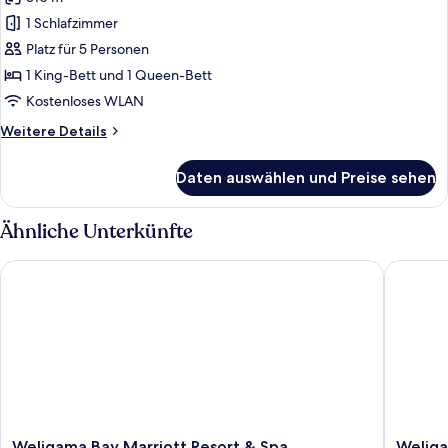
für
1 Schlafzimmer
Cape
Residence
Platz für 5 Personen
anzeigen
1 King-Bett und 1 Queen-Bett
Kostenloses WLAN
Weitere
Weitere Details
Details
für
Daten auswählen und Preise sehen
Cape
Residence
Ähnliche Unterkünfte
Weligama Bay Marriott Resort & Spa
Weligama
Weligama
Weliga
Weligama Bay Marriott Resort & Spa
Weliga