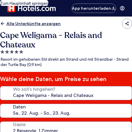
Zum Hauptinhalt springen
App herunterladen
Alle Unterkünfte anzeigen
Cape Weligama - Relais and
Chateaux
5.0-
Sterne-
Resort im gehobenen Stil direkt am Strand und mit Strandbar - Strand
Unterkunft
der Turtle Bay (0,9 km)
Wähle deine Daten, um Preise zu sehen
Wo soll’s hingehen?
Daten
Gäste