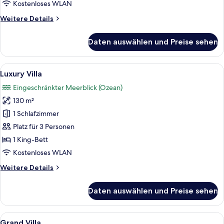
anzeigen
Kostenloses WLAN
Weitere
Weitere Details
Details
für
Daten auswählen und Preise sehen
Master
Suite
Alle
Luxury Villa | Hochwertige Bettwaren,
9
Luxury Villa
Fotos
Eingeschränkter Meerblick (Ozean)
für
130 m²
Luxury
Villa
1 Schlafzimmer
anzeigen
Platz für 3 Personen
1 King-Bett
Kostenloses WLAN
Weitere
Weitere Details
Details
für
Daten auswählen und Preise sehen
Luxury
Villa
Alle
Ein Hotelzimmer mit einem großen Bet
10
Grand Villa