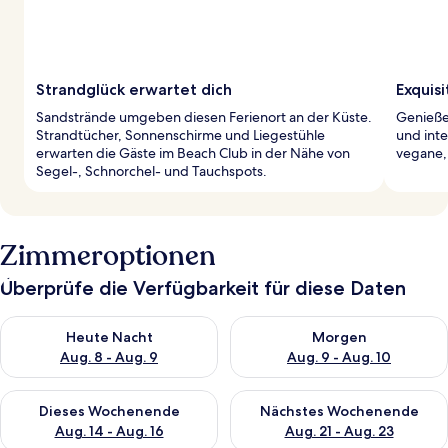
Strandglück erwartet dich
Exquis
Sandstrände umgeben diesen Ferienort an der Küste.
Genieße 
Strandtücher, Sonnenschirme und Liegestühle
und inte
erwarten die Gäste im Beach Club in der Nähe von
vegane, 
Segel-, Schnorchel- und Tauchspots.
Zimmeroptionen
Überprüfe die Verfügbarkeit für diese Daten
Überprüfe die Verfügbarkeit für heute Nacht, Aug. 8 - Aug. 9.
Überprüfe die Verfügbarkeit f
Heute Nacht
Morgen
Aug. 8 - Aug. 9
Aug. 9 - Aug. 10
Überprüfe die Verfügbarkeit für dieses Wochenende, Aug. 14 -
Überprüfe die Verfügbarkeit f
Dieses Wochenende
Nächstes Wochenende
Aug. 14 - Aug. 16
Aug. 21 - Aug. 23