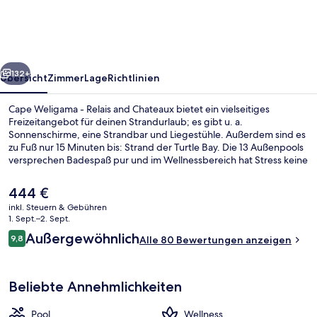
Relais
and
Chateaux
rück
Weiter
132+
Übersicht
Zimmer
Lage
Richtlinien
Cape Weligama - Relais and Chateaux bietet ein vielseitiges
Freizeitangebot für deinen Strandurlaub; es gibt u. a.
Sonnenschirme, eine Strandbar und Liegestühle. Außerdem sind es
zu Fuß nur 15 Minuten bis: Strand der Turtle Bay. Die 13 Außenpools
versprechen Badespaß pur und im Wellnessbereich hat Stress keine
Chance: angeboten werden Tiefengewebe-Massagen,
Ganzkörperwickel sowie Aromatherapie. The Atlas, eins von 4
Der
444 €
Restaurants, serviert lokale und internationale Küche und ist zum
aktuelle
inkl. Steuern & Gebühren
Frühstück, Mittagessen und Abendessen geöffnet. Als weitere
Preis
1. Sept.–2. Sept.
Highlights bietet dieses Resort im luxuriösen Stil 2 Bars/Lounges,
13 Außenpools, Sonnenschirme, Lieges
beträgt
Bewertungen
einen kostenlosen Kinderclub und eine Poolbar.
Außergewöhnlich
9,8
Alle 80 Bewertungen anzeigen
444 €.
9,8 von 10.
Beliebte Annehmlichkeiten
Pool
Wellness