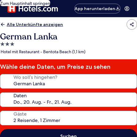
Zum Hauptinhalt springen
App herunterladen
Alle Unterkünfte anzeigen
German Lanka
3.0-
Sterne-
Hotel mit Restaurant - Bentota Beach (1,1 km)
Unterkunft
Wähle deine Daten, um Preise zu sehen
Wo soll’s hingehen?
Daten
Gäste
Suchen