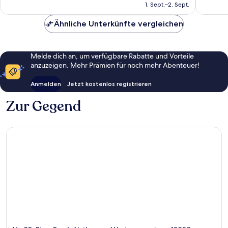
beträgt
1. Sept.–2. Sept.
Bewertungen
8
52 €
Bewert
Ähnliche Unterkünfte vergleichen
Melde dich an, um verfügbare Rabatte und Vorteile
anzuzeigen. Mehr Prämien für noch mehr Abenteuer!
Anmelden
Jetzt kostenlos registrieren
Zur Gegend