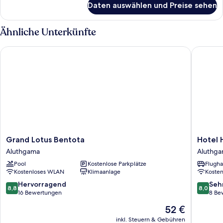
Daten auswählen und Preise sehen
Standardzimmer
Ähnliche Unterkünfte
Grand Lotus Bentota
Hotel H
Grand
Hotel
Grand Lotus Bentota
Hotel
Lotus
Hemada
Aluthgama
Aluthg
Bentota
Aluthga
Pool
Kostenlose Parkplätze
Flugha
Aluthgama
Kostenloses WLAN
Klimaanlage
Koste
8.8
8.0
Hervorragend
Seh
8,8
8,0
von
von
16 Bewertungen
8 Be
10,
10,
Der
52 €
Hervorragend,
Sehr
Preis
16
gut,
inkl. Steuern & Gebühren