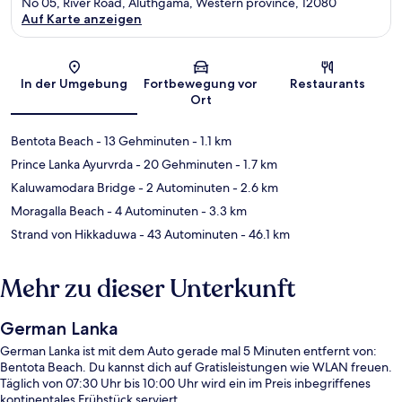
No 05, River Road, Aluthgama, Western province, 12080
Auf Karte anzeigen
Karte
In der Umgebung
Fortbewegung vor
Restaurants
Ort
Bentota Beach
- 13 Gehminuten
- 1.1 km
Prince Lanka Ayurvrda
- 20 Gehminuten
- 1.7 km
Kaluwamodara Bridge
- 2 Autominuten
- 2.6 km
Moragalla Beach
- 4 Autominuten
- 3.3 km
Strand von Hikkaduwa
- 43 Autominuten
- 46.1 km
Mehr zu dieser Unterkunft
German Lanka
German Lanka ist mit dem Auto gerade mal 5 Minuten entfernt von:
Bentota Beach. Du kannst dich auf Gratisleistungen wie WLAN freuen.
Täglich von 07:30 Uhr bis 10:00 Uhr wird ein im Preis inbegriffenes
kontinentales Frühstück serviert.