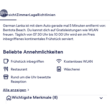
rück
Weiter
7+
Übersicht
Zimmer
Lage
Richtlinien
German Lanka ist mit dem Auto gerade mal 5 Minuten entfernt von:
Bentota Beach. Du kannst dich auf Gratisleistungen wie WLAN
freuen. Täglich von 07:30 Uhr bis 10:00 Uhr wird ein im Preis
inbegriffenes kontinentales Frühstück serviert.
Beliebte Annehmlichkeiten
Frühstück inbegriffen
Kostenloses WLAN
Sonnenterrasse
Restaurant
Wäscherei
Rund um die Uhr besetzte
Rezeption
Alle anzeigen
Wichtigste Merkmale
(8)