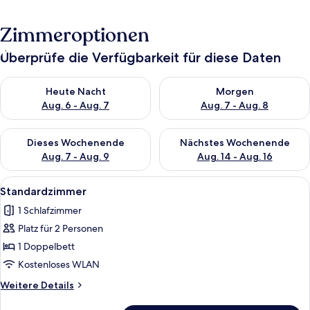
Zimmeroptionen
Überprüfe die Verfügbarkeit für diese Daten
Überprüfe die Verfügbarkeit für heute Nacht, Aug. 6 - Aug. 7.
Überprüfe die Verfügbarkeit f
Heute Nacht
Morgen
Aug. 6 - Aug. 7
Aug. 7 - Aug. 8
Überprüfe die Verfügbarkeit für dieses Wochenende, Aug. 7 - 
Überprüfe die Verfügbarkeit f
Dieses Wochenende
Nächstes Wochenende
Aug. 7 - Aug. 9
Aug. 14 - Aug. 16
Alle
Ein Bett mit Moskitonetz.
2
Standardzimmer
Fotos
1 Schlafzimmer
für
Platz für 2 Personen
Standardzimmer
anzeigen
1 Doppelbett
Kostenloses WLAN
Weitere
Weitere Details
Details
für