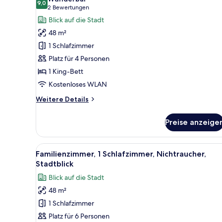
9,0
Superior-
9,0 von 10
(2
2 Bewertungen
Zimmer,
Bewertungen)
Blick auf die Stadt
1 King-
48 m²
Bett,
1 Schlafzimmer
Zutritt
Platz für 4 Personen
zur
1 King-Bett
Club
Kostenloses WLAN
Lounge
anzeigen
Weitere
Weitere Details
Details
für
Preise anzeige
Superior-
Zimmer,
1 King-
Alle
Ein Hotelzimmer mit einem groß
11
Bett,
Familienzimmer, 1 Schlafzimmer, Nichtraucher,
Fotos
Zutritt
Stadtblick
zur
für
Blick auf die Stadt
Club
Familienzimmer,
Lounge
48 m²
1
1 Schlafzimmer
Schlafzimmer,
Nichtraucher,
Platz für 6 Personen