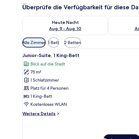
Überprüfe die Verfügbarkeit für diese D
Überprüfe die Verfügbarkeit für heute Nacht, Aug. 9
Überprüfe die
Heute Nacht
Aug. 9 - Aug. 10
Au
Verfügbare
Alle Zimmer
1 Bett
2 Betten
Filter
Alle
Ein modernes Hotelzimmer mit 
für
8
Junior-Suite, 1 King-Bett
Fotos
Zimmer
Blick auf die Stadt
für
75 m²
Junior-
Suite,
1 Schlafzimmer
1 King-
Platz für 4 Personen
Bett
1 King-Bett
anzeigen
Kostenloses WLAN
Weitere
Weitere Details
Details
für
Junior-
Suite,