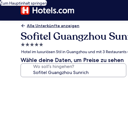
Zum Hauptinhalt springen
Alle Unterkünfte anzeigen
Sofitel Guangzhou Sun
5.0-
Sterne-
Hotel im luxuriösen Stil in Guangzhou und mit 3 Restaurant
Unterkunft
Wähle deine Daten, um Preise zu sehen
Wo soll’s hingehen?
Fotogalerie
von
Sofitel
Guangzhou
Sunrich