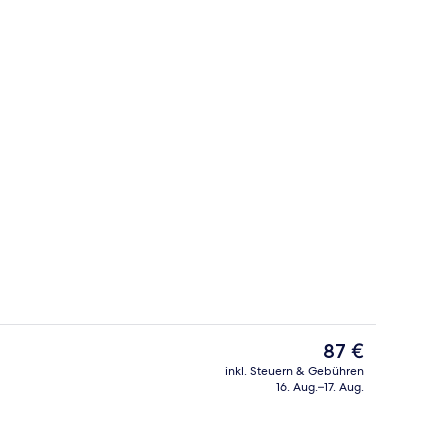
Außenbereich
nterkunft
Der
87 €
aktuelle
inkl. Steuern & Gebühren
Preis
16. Aug.–17. Aug.
Rettungsschwimmer vor Ort
Luxury-Zimmer, 1 King-Bett | 1 Schl
beträgt
87 €.