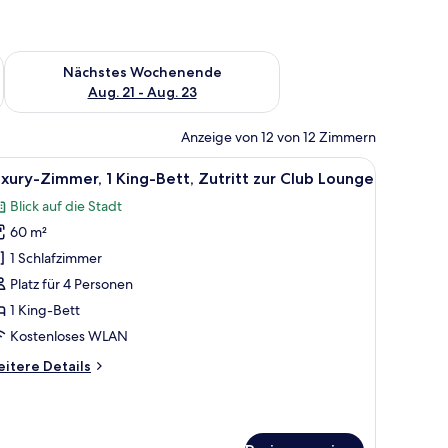
es Wochenende, Aug. 14 - Aug. 16.
Überprüfe die Verfügbarkeit für nächstes Wochenende, Aug. 2
Nächstes Wochenende
Aug. 21 - Aug. 23
Anzeige von 12 von 12 Zimmern
mit Blick auf die Stadtlandschaft.
roßen Bett, einem roten Sessel, einem Schreibtisch und einem Fernseher.
le
Ein modernes Hotelzimmer mit einem großen B
10
xury-Zimmer, 1 King-Bett, Zutritt zur Club Lounge
otos
Blick auf die Stadt
ür
60 m²
uxury-
immer,
1 Schlafzimmer
King-
Platz für 4 Personen
ett,
1 King-Bett
utritt
Kostenloses WLAN
ur
itere
itere Details
lub
tails
ounge
r
nzeigen
xury-
mmer,