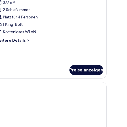
377 m²
residential-
ite,
2 Schlafzimmer
King-
Platz für 4 Personen
ett
1 King-Bett
nzeigen
Kostenloses WLAN
itere
itere Details
tails
r
esidential-
ite,
King-
Preise anzeigen
tt
auf die Stadt.
, einem Schreibtisch, einem roten Sessel, einem Fernseher und Blick auf die 