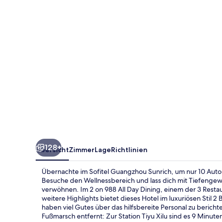
128+
Übersicht
Zimmer
Lage
Richtlinien
Übernachte im Sofitel Guangzhou Sunrich, um nur 10 Autom
Besuche den Wellnessbereich und lass dich mit Tiefen
verwöhnen. Im 2 on 988 All Day Dining, einem der 3 Resta
weitere Highlights bietet dieses Hotel im luxuriösen Stil
haben viel Gutes über das hilfsbereite Personal zu bericht
Fußmarsch entfernt: Zur Station Tiyu Xilu sind es 9 Minut