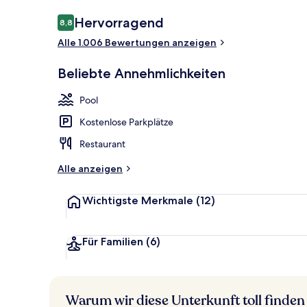
Bewertungen
Hervorragend
8,8
8,8 von 10.
Alle 1.006 Bewertungen anzeigen
Außenbereic
Beliebte Annehmlichkeiten
Pool
Kostenlose Parkplätze
Restaurant
Alle anzeigen
Wichtigste Merkmale
(12)
Für Familien
(6)
Warum wir diese Unterkunft toll finden