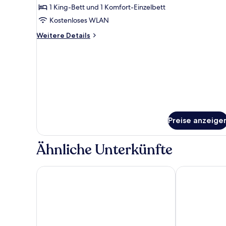
Stadtblick
1 King-Bett und 1 Komfort-Einzelbett
anzeigen
Kostenloses WLAN
Weitere
Weitere Details
Details
für
Familienzimmer,
1
Schlafzimmer,
Nichtraucher,
Stadtblick
Preise anzeige
Ähnliche Unterkünfte
Sheraton Guangzhou Hotel
Grand Hyatt