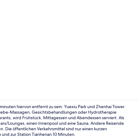
Video der U
inuten hiervon entfernt zu sein: Yuexiu Park und Zhenhai Tower.
gewebe-Massagen, Gesichtsbehandlungen oder Hydrotherapie
urants, wird Frühstück, Mittagessen und Abendessen serviert. Als
Innenpool, 
 2 Bars/Lounges, einen Innenpool und eine Sauna. Andere Reisende
en. Die öffentlichen Verkehrsmittel sind nur einen kurzen
en und zur Station Tianhenan 10 Minuten.