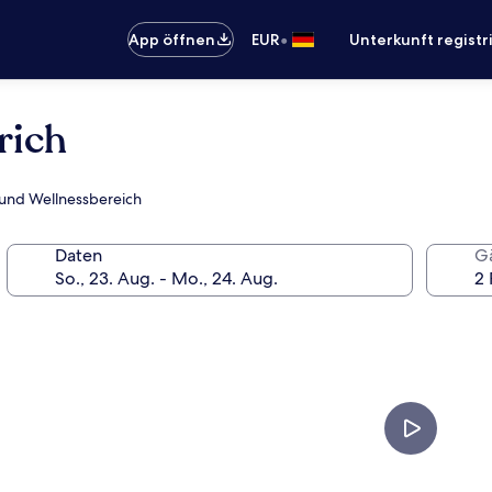
•
App öffnen
EUR
Unterkunft registr
rich
s und Wellnessbereich
Daten
G