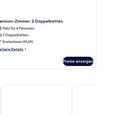
remium-Zimmer, 2 Doppelbetten
Platz für 4 Personen
2 Doppelbetten
Kostenloses WLAN
itere
itere Details
tails
r
Preise anzeigen
emium-
mmer,
Doppelbetten
Hilton Guangzhou Tianhe
Conrad Guangzhou