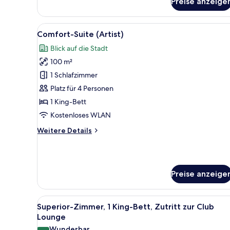
Preise anzeige
1 King-
Bett
Alle
Ein Hotelzimmer mit einem groß
10
Comfort-Suite (Artist)
Fotos
Blick auf die Stadt
für
100 m²
Comfort-
Suite
1 Schlafzimmer
(Artist)
Platz für 4 Personen
anzeigen
1 King-Bett
Kostenloses WLAN
Weitere
Weitere Details
Details
für
Comfort-
Suite
Preise anzeige
(Artist)
Alle
Ein Hotelzimmer mit einem groß
7
Superior-Zimmer, 1 King-Bett, Zutritt zur Club
Fotos
Lounge
für
Wunderbar