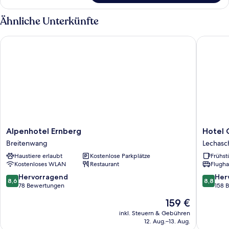
Einzelzimmer
Ähnliche Unterkünfte
Alpenhotel Ernberg
Hotel G
Alpenhotel
Hotel
Alpenhotel Ernberg
Hotel 
Ernberg
Golden
Breitenwang
Lechasc
Breitenwang
Rose
Haustiere erlaubt
Kostenlose Parkplätze
Frühst
Lechasc
Kostenloses WLAN
Restaurant
Flugha
8.6
8.8
Hervorragend
Her
8,6
8,8
von
von
78 Bewertungen
158 
10,
10,
Der
159 €
Hervorragend,
Hervorr
Preis
78
158
inkl. Steuern & Gebühren
beträgt
12. Aug.–13. Aug.
Bewertungen
Bewert
159 €