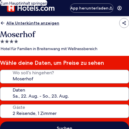
Zum Hauptinhalt springen
App herunterladen
Alle Unterkünfte anzeigen
Moserhof
4.0-
Sterne-
Hotel für Familien in Breitenwang mit Wellnessbereich
Unterkunft
Wähle deine Daten, um Preise zu sehen
Wo soll’s hingehen?
Daten
Gäste
Suchen