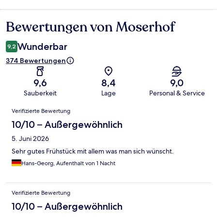
Bewertungen von Moserhof
Bewertungen
Wunderbar
9,2
374 Bewertungen
9,6
8,4
9,0
Sauberkeit
Lage
Personal & Service
Bewertungen
Verifizierte Bewertung
10/10 – Außergewöhnlich
5. Juni 2026
Sehr gutes Frühstück mit allem was man sich wünscht.
Hans-Georg, Aufenthalt von 1 Nacht
Verifizierte Bewertung
10/10 – Außergewöhnlich