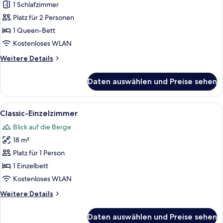
Doppelzimmer,
1 Schlafzimmer
Balkon,
Platz für 2 Personen
Bergblick
1 Queen-Bett
anzeigen
Kostenloses WLAN
Weitere
Weitere Details
Details
für
Daten auswählen und Preise sehen
Deluxe-
Doppelzimmer,
Balkon,
Alle
Ein Hotelzimmer mit Bett, Schreibtisc
3
Bergblick
Classic-Einzelzimmer
Fotos
Blick auf die Berge
für
18 m²
Classic-
Einzelzimmer
Platz für 1 Person
anzeigen
1 Einzelbett
Kostenloses WLAN
Weitere
Weitere Details
Details
für
Daten auswählen und Preise sehen
Classic-