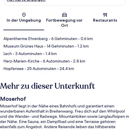
Karte
In der Umgebung
Fortbewegung vor
Restaurants
Ort
Alpentherme Ehrenberg
- 6 Gehminuten
- 0.6 km
Museum Grünes Haus
- 14 Gehminuten
- 1.2 km
Lech
- 3 Autominuten
- 1.4 km
Herz-Marien-Kirche
- 6 Autominuten
- 2.8 km
Hopfensee
- 25 Autominuten
- 24.4 km
Mehr zu dieser Unterkunft
Moserhof
Moserhof liegt in der Nähe eines Bahnhofs und garantiert einen
wunderbaren Aufenthalt in Breitenwang. Freu dich auf den Whirlpool
und die Wander- und Radwege, Mountainbiken sowie Langlaufloipen in
der Nähe. Eine Sauna, ein Dampfbad und eine Terrasse gehören
ebenfalls zum Angebot. Andere Reisende lieben das hilfsbereite