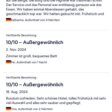
auf die Berge, die Burg und die Highline war traumhaft schön.
Der Service und das Personal war erstklassig genauso wie das
Essen. Wir haben einmal Abendessen gehabt, das
geschmacklich top war. Wir hatten gebucht inkl. Frühstück und
das hat alles geboten was man sich von einem umfangreichen
Katharina, Aufenthalt von 4 Nächten
Frühstück wünscht, es war alles frisch und jeden tag auch viel
und ausreichend vorhanden. Das Spa hatte ebenfalls alles was
man sich wünscht, eine schöne Sauna, Whirlpool so wie einen
Verifizierte Bewertung
gemütlichen Ruhe bereich, ideal zum aufwärmen und
entspannen nach einen langen Tag auf der Piste. Die Lage vom
10/10 – Außergewöhnlich
Hotel ist ebenfalls top, man hat genügend
2. Nov. 2024
Einkaufsmöglichkeiten in der Umgebung und auch genügend
Pisten im nahen Umfeld das ausreichend Auswahl bietet. Wir
Zimmer ist groß, bequemes Bett
kommen gerne wieder.
Fei, Aufenthalt von 1 Nacht
Verifizierte Bewertung
10/10 – Außergewöhnlich
18. Aug. 2024
Rundum zufrieden. Sehr schönes Hotel, tolles Frühstück mit sehr
viel Auswahl und alles sehr sauber und gepflegt.
Tina, Aufenthalt von 2 Nächten