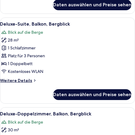
für
Daten auswählen und Preise sehen
Comfort-
Doppelzimmer,
Balkon,
Alle
Ein Hotelzimmer mit einem hölzernen Be
1
Bergblick
Deluxe-Suite, Balkon, Bergblick
Fotos
Blick auf die Berge
für
28 m²
Deluxe-
Suite,
1 Schlafzimmer
Balkon,
Platz für 3 Personen
Bergblick
1 Doppelbett
anzeigen
Kostenloses WLAN
Weitere
Weitere Details
Details
für
Daten auswählen und Preise sehen
Deluxe-
Suite,
Balkon,
Alle
Ein Hotelzimmer mit einem großen Bett
9
Bergblick
Deluxe-Doppelzimmer, Balkon, Bergblick
Fotos
Blick auf die Berge
für
30 m²
Deluxe-