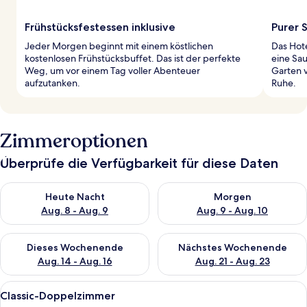
Frühstücksfestessen inklusive
Purer 
Jeder Morgen beginnt mit einem köstlichen
Das Hote
kostenlosen Frühstücksbuffet. Das ist der perfekte
eine Sa
Weg, um vor einem Tag voller Abenteuer
Garten v
aufzutanken.
Ruhe.
Zimmeroptionen
Überprüfe die Verfügbarkeit für diese Daten
Überprüfe die Verfügbarkeit für heute Nacht, Aug. 8 - Aug. 9.
Überprüfe die Verfügbarkeit f
Heute Nacht
Morgen
Aug. 8 - Aug. 9
Aug. 9 - Aug. 10
Überprüfe die Verfügbarkeit für dieses Wochenende, Aug. 14 -
Überprüfe die Verfügbarkeit f
Dieses Wochenende
Nächstes Wochenende
Aug. 14 - Aug. 16
Aug. 21 - Aug. 23
Alle
Ein Zimmer mit Holzboden, einem Bett
6
Classic-Doppelzimmer
Fotos