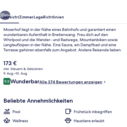
rück
Weiter
91+
Übersicht
Zimmer
Lage
Richtlinien
Moserhof liegt in der Nähe eines Bahnhofs und garantiert einen
wunderbaren Aufenthalt in Breitenwang. Freu dich auf den
Whirlpool und die Wander- und Radwege, Mountainbiken sowie
Langlaufloipen in der Nähe. Eine Sauna, ein Dampfbad und eine
Terrasse gehören ebenfalls zum Angebot. Andere Reisende lieben
das hilfsbereite Personal.
Der
173 €
aktuelle
inkl. Steuern & Gebühren
Preis
9. Aug.–10. Aug.
Fassade der Unterkunft – Abend/Nac
beträgt
Bewertungen
Wunderbar
9,2
Alle 374 Bewertungen anzeigen
173 €.
9,2 von 10.
Beliebte Annehmlichkeiten
Pool
Frühstück inbegriffen
Wellness
Haustiere erlaubt