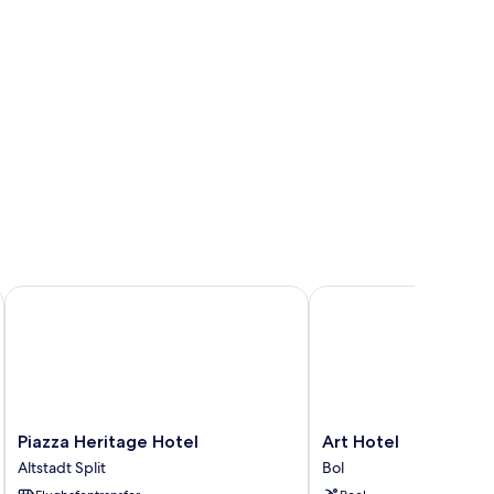
Piazza Heritage Hotel
Art Hotel
Piazza
Art
Piazza Heritage Hotel
Art Hotel
Heritage
Hotel
Altstadt Split
Bol
Hotel
Bol