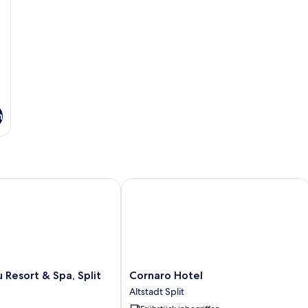
n
esort & Spa, Split
Cornaro Hotel
Cornaro
u Resort & Spa, Split
Cornaro Hotel
Hotel
Altstadt Split
Altstadt