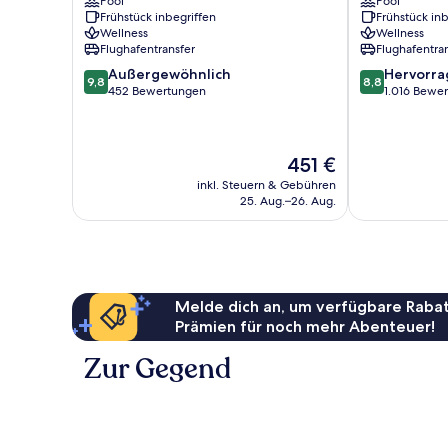
Pool
Pool
&
Frühstück inbegriffen
Frühstück inb
Spa,
Wellness
Wellness
Split
Flughafentransfer
Flughafentra
Znjan
9.8
8.8
Außergewöhnlich
Hervorr
9,8
8,8
von
von
452 Bewertungen
1.016 Bewe
10,
10,
Außergewöhnlich,
Hervorragend
452
1.016
Der
451 €
Bewertungen
Bewertungen
Preis
inkl. Steuern & Gebühren
beträgt
25. Aug.–26. Aug.
451 €
Melde dich an, um verfügbare Rabat
Prämien für noch mehr Abenteuer!
Zur Gegend