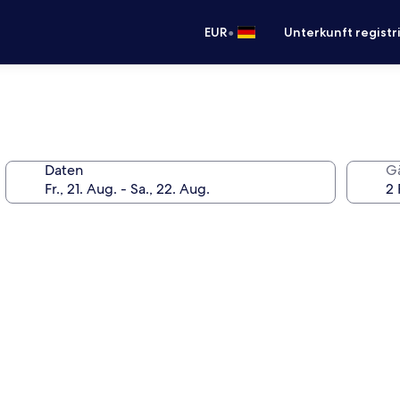
•
EUR
Unterkunft registr
Daten
G