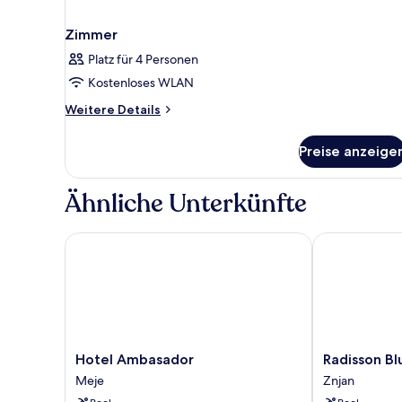
Zimmer
Platz für 4 Personen
Kostenloses WLAN
Weitere
Weitere Details
Details
für
Preise anzeige
Zimmer
Ähnliche Unterkünfte
Hotel Ambasador
Radisson Blu R
Hotel
Radisson
Hotel Ambasador
Radisson Bl
Ambasador
Blu
Meje
Znjan
Meje
Resort