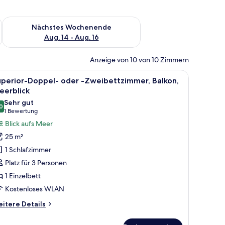
es Wochenende, Aug. 7 - Aug. 9.
Überprüfe die Verfügbarkeit für nächstes Wochenende, Aug. 1
Nächstes Wochenende
Aug. 14 - Aug. 16
Anzeige von 10 von 10 Zimmern
n mit Blick auf das Meer und Boote.
, einem Sessel, einem Nachttisch und einem Fenster mit Blick auf ein Kreuzf
le
Ein Hotelzimmer mit zwei Betten, einem Schrei
6
uperior-Doppel- oder -Zweibettzimmer, Balkon,
otos
eerblick
ür
Sehr gut
0
uperior-
8,0 von 10
(1
1 Bewertung
oppel-
Bewertung)
Blick aufs Meer
der
25 m²
1 Schlafzimmer
weibettzimmer,
Platz für 3 Personen
alkon,
1 Einzelbett
eerblick
Kostenloses WLAN
nzeigen
itere
itere Details
tails
r