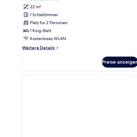
Doppelzimmer,
22 m²
Balkon,
1 Schlafzimmer
Meerblick
Platz für 2 Personen
anzeigen
1 King-Bett
Kostenloses WLAN
Weitere
Weitere Details
Details
für
Preise anzeige
Comfort-
Doppelzimmer,
Balkon,
Meerblick