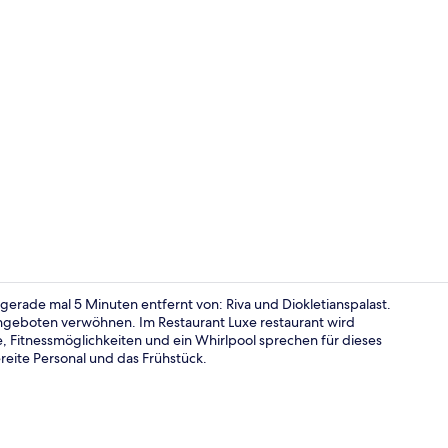
Deluxe-Suite
gerade mal 5 Minuten entfernt von: Riva und Diokletianspalast.
ngeboten verwöhnen. Im Restaurant Luxe restaurant wird
e, Fitnessmöglichkeiten und ein Whirlpool sprechen für dieses
Deluxe-Suite
reite Personal und das Frühstück.