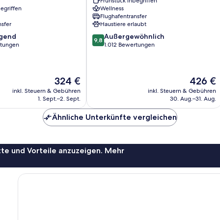
Frühstück inbegriffen
Split
egriffen
Wellness
Flughafentransfer
nsfer
Haustiere erlaubt
9.8
agend
Außergewöhnlich
9,8
von
rtungen
1.012 Bewertungen
10,
,
Außergewöhnlich,
1.012
Der
Der
324 €
426 €
Bewertungen
Preis
Preis
inkl. Steuern & Gebühren
inkl. Steuern & Gebühren
beträgt
beträgt
1. Sept.–2. Sept.
30. Aug.–31. Aug.
324 €
426 €
Ähnliche Unterkünfte vergleichen
te und Vorteile anzuzeigen. Mehr