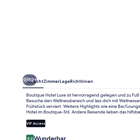
52+
Übersicht
Zimmer
Lage
Richtlinien
Boutique Hotel Luxe ist hervorragend gelegen und zu Fuß 
Besuche den Wellnessbereich und lass dich mit Wellnessa
Frühstück serviert. Weitere Highlights wie eine Bar/Loung
Hotel im Boutique-Stil. Andere Reisende lieben das hilfsbe
VIP Access
Bewertungen
Wunderbar
9,2