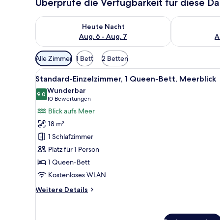
Überprüfe die Verfügbarkeit für diese D
Überprüfe die Verfügbarkeit für heute Nacht, Aug. 6
Überprüfe die
Heute Nacht
Aug. 6 - Aug. 7
A
Verfügbare
Alle Zimmer
1 Bett
2 Betten
Filter
Alle
Ein Hotelzimmer mit einem gro
für
3
Standard-Einzelzimmer, 1 Queen-Bett, Meerblick
Fotos
Zimmer
Wunderbar
für
9,0
9,0 von 10
(10
10 Bewertungen
Standard-
Bewertungen)
Blick aufs Meer
Einzelzimmer,
18 m²
1
1 Schlafzimmer
Queen-
Platz für 1 Person
Bett,
1 Queen-Bett
Meerblick
anzeigen
Kostenloses WLAN
Weitere
Weitere Details
Details
für
Standard-