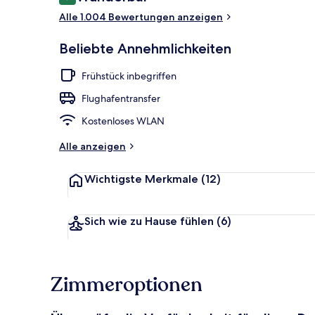
9,2 von 10.
Blick von de
Alle 1.004 Bewertungen anzeigen
Beliebte Annehmlichkeiten
Frühstück inbegriffen
Flughafentransfer
Kostenloses WLAN
Alle anzeigen
Wichtigste Merkmale
(12)
Sich wie zu Hause fühlen
(6)
Zimmeroptionen