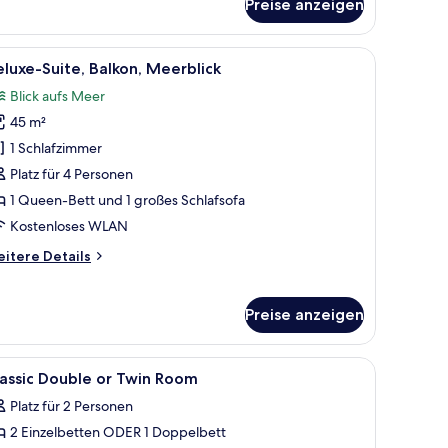
Preise anzeigen
perior-
ppel-
er
ünen Sessel und Blick auf Gebäude durch das Fenster.
, einem runden Tisch, einem Bett mit rotem Kopfteil und einem großen Fens
le
Ein modernes Zimmer mit großem Fenster und B
5
luxe-Suite, Balkon, Meerblick
otos
eibettzimmer,
Blick aufs Meer
lkon,
ür
erblick
45 m²
eluxe-
ite,
1 Schlafzimmer
alkon,
Platz für 4 Personen
eerblick
1 Queen-Bett und 1 großes Schlafsofa
nzeigen
Kostenloses WLAN
itere
itere Details
tails
r
luxe-
Preise anzeigen
ite,
lkon,
erblick
, Stuhl, Fernseher und Meerblick.
le
Ein Schlafzimmer mit Bett, Nachttisch, Wandb
11
assic Double or Twin Room
otos
Platz für 2 Personen
ür
2 Einzelbetten ODER 1 Doppelbett
assic