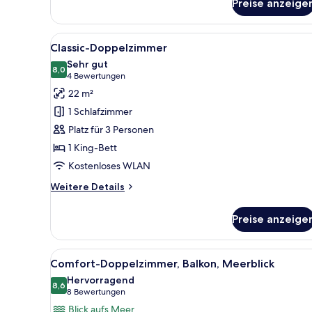
Preise anzeige
Einzelzimmer,
1
Queen-
Alle
Ein Hotelzimmer mit einem gro
Bett,
4
Classic-Doppelzimmer
Fotos
Meerblick
Sehr gut
für
8,0
8,0 von 10
(4
4 Bewertungen
Classic-
Bewertungen)
22 m²
Doppelzimmer
1 Schlafzimmer
anzeigen
Platz für 3 Personen
1 King-Bett
Kostenloses WLAN
Weitere
Weitere Details
Details
für
Preise anzeige
Classic-
Doppelzimmer
Alle
Ein Hotelzimmer mit einem gro
5
Comfort-Doppelzimmer, Balkon, Meerblick
Fotos
Hervorragend
für
8,6
8,6 von 10
(8
8 Bewertungen
Comfort-
Bewertungen)
Blick aufs Meer