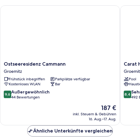
Ostseeresidenz Cammann
Carat Ho
Ostseeresidenz
Carat
Ostseeresidenz Cammann
Carat 
Cammann
Hotel
Groemitz
Groemit
Groemitz
Grömitz
Frühstück inbegriffen
Parkplätze verfügbar
Pool
Groemit
Kostenloses WLAN
Bar
Hausti
9.6
8.4
Außergewöhnlich
Seh
9,6
8,4
von
von
44 Bewertungen
492 
10,
10,
Der
187 €
Außergewöhnlich,
Sehr
Preis
44
gut,
inkl. Steuern & Gebühren
beträgt
16. Aug.–17. Aug.
Bewertungen
492
187 €
Bewert
Ähnliche Unterkünfte vergleichen