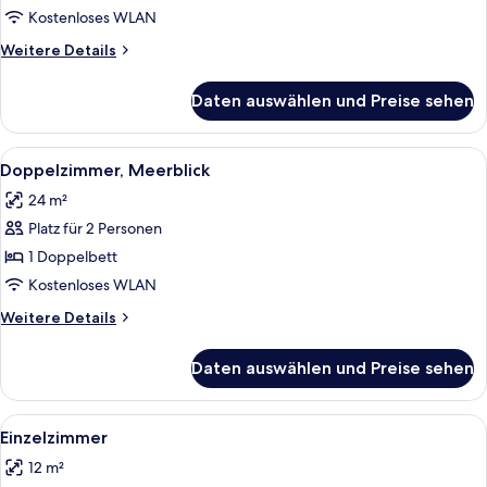
Kostenloses WLAN
Weitere
Weitere Details
Details
für
Daten auswählen und Preise sehen
Doppelzimmer
Alle
Ein Hotelzimmer mit zwei Betten, eine
5
Doppelzimmer, Meerblick
Fotos
24 m²
für
Platz für 2 Personen
Doppelzimmer,
Meerblick
1 Doppelbett
anzeigen
Kostenloses WLAN
Weitere
Weitere Details
Details
für
Daten auswählen und Preise sehen
Doppelzimmer,
Meerblick
Alle
Einzelzimmer | Minibar, Zimmersafe, 
5
Einzelzimmer
Fotos
12 m²
für