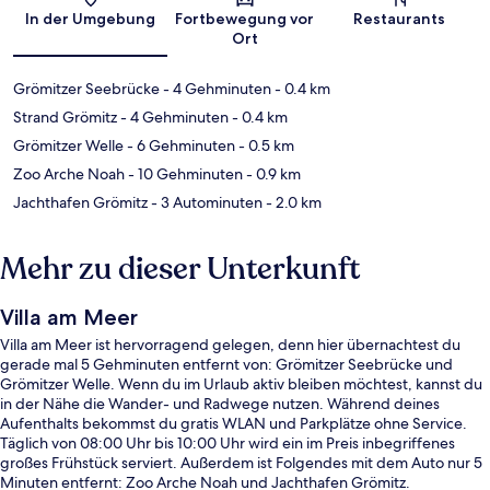
Karte
In der Umgebung
Fortbewegung vor
Restaurants
Ort
Grömitzer Seebrücke
- 4 Gehminuten
- 0.4 km
Strand Grömitz
- 4 Gehminuten
- 0.4 km
Grömitzer Welle
- 6 Gehminuten
- 0.5 km
Zoo Arche Noah
- 10 Gehminuten
- 0.9 km
Jachthafen Grömitz
- 3 Autominuten
- 2.0 km
Mehr zu dieser Unterkunft
Villa am Meer
Villa am Meer ist hervorragend gelegen, denn hier übernachtest du
gerade mal 5 Gehminuten entfernt von: Grömitzer Seebrücke und
Grömitzer Welle. Wenn du im Urlaub aktiv bleiben möchtest, kannst du
in der Nähe die Wander- und Radwege nutzen. Während deines
Aufenthalts bekommst du gratis WLAN und Parkplätze ohne Service.
Täglich von 08:00 Uhr bis 10:00 Uhr wird ein im Preis inbegriffenes
großes Frühstück serviert. Außerdem ist Folgendes mit dem Auto nur 5
Minuten entfernt: Zoo Arche Noah und Jachthafen Grömitz.