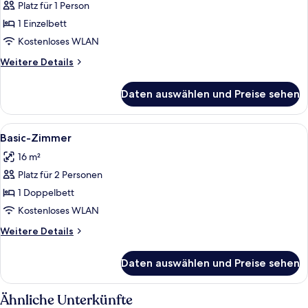
Platz für 1 Person
Einzelzimmer
anzeigen
1 Einzelbett
Kostenloses WLAN
Weitere
Weitere Details
Details
für
Daten auswählen und Preise sehen
Einzelzimmer
Alle
Ein Hotelzimmer mit einem Bett, einem
4
Basic-Zimmer
Fotos
16 m²
für
Platz für 2 Personen
Basic-
Zimmer
1 Doppelbett
anzeigen
Kostenloses WLAN
Weitere
Weitere Details
Details
für
Daten auswählen und Preise sehen
Basic-
Zimmer
Ähnliche Unterkünfte