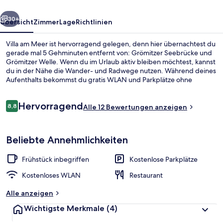
rück
Weiter
30+
Übersicht
Zimmer
Lage
Richtlinien
Villa am Meer ist hervorragend gelegen, denn hier übernachtest du
gerade mal 5 Gehminuten entfernt von: Grömitzer Seebrücke und
Grömitzer Welle. Wenn du im Urlaub aktiv bleiben möchtest, kannst
du in der Nähe die Wander- und Radwege nutzen. Während deines
Aufenthalts bekommst du gratis WLAN und Parkplätze ohne
Service. Täglich von 08:00 Uhr bis 10:00 Uhr wird ein im Preis
inbegriffenes großes Frühstück serviert. Außerdem ist Folgendes
Bewertungen
Hervorragend
mit dem Auto nur 5 Minuten entfernt: Zoo Arche Noah und
8,8
Alle 12 Bewertungen anzeigen
8,8 von 10.
Jachthafen Grömitz.
Tägliches inbegriffenes großes Frühst
Beliebte Annehmlichkeiten
Frühstück inbegriffen
Kostenlose Parkplätze
Kostenloses WLAN
Restaurant
Alle anzeigen
Wichtigste Merkmale
(4)