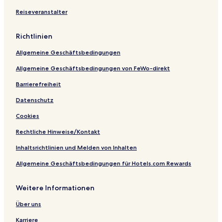
d
s
c
c
o
p
Reiseveranstalter
u
h
r
a
e
t
r
C
N
t
Richtlinien
l
e
m
u
u
e
Allgemeine Geschäftsbedingungen
b
s
n
t
t
Allgemeine Geschäftsbedingungen von FeWo-direkt
a
h
d
a
Barrierefreiheit
t
u
Datenschutz
s
Cookies
Rechtliche Hinweise/Kontakt
Inhaltsrichtlinien und Melden von Inhalten
Allgemeine Geschäftsbedingungen für Hotels.com Rewards
Weitere Informationen
Über uns
Karriere