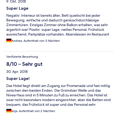
9. Okt. 2018
Super Lage
Negativ: Interieur ist bereits älter, Bett quietscht bei jeder
Bewegung, einfache und dadurch geräuschdurchlässige
Zimmertüren. Einziges Zimmer ohne Balkon erhalten, was sehr
ärgerlich war! Positiv: super Lage, nettes Personal, Frühstück
ausreichend, Parkplätze vorhanden, Abendessen im Restaurant
war sehr gut.
Andrea, Aufenthalt von 3 Nächten
Verifizierte Bewertung
8/10 – Sehr gut
30. Apr. 2018
Super Lage!
Das Hotel liegt direkt am Zugang zur Promenade und fast mittig
zwischen den beiden Enden. Die Grömitzer Welle und das
Nivea Haus sind in 5 Minuten zu Fuß zu erreichen. Das Hotel ist
zwar nicht besonders modern eingerichtet, aber die Betten sind
bequem, das Frühstück ist super und das Personal sehr
freundlich. Wir haben uns an unserem Erholungswochenende
anja, Aufenthalt von 2 Nächten
sehr wohl dort gefüllt und werden wieder kommen.