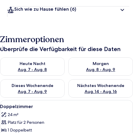
Sich wie zu Hause fühlen
(6)
Zimmeroptionen
Überprüfe die Verfügbarkeit für diese Daten
Überprüfe die Verfügbarkeit für heute Nacht, Aug. 7 - Aug. 8.
Überprüfe die Verfügbarkeit f
Heute Nacht
Morgen
Aug. 7 - Aug. 8
Aug. 8 - Aug. 9
Überprüfe die Verfügbarkeit für dieses Wochenende, Aug. 7 - 
Überprüfe die Verfügbarkeit f
Dieses Wochenende
Nächstes Wochenende
Aug. 7 - Aug. 9
Aug. 14 - Aug. 16
Alle
Ein Hotelzimmer mit zwei Betten, eine
4
Doppelzimmer
Fotos
24 m²
für
Platz für 2 Personen
Doppelzimmer
anzeigen
1 Doppelbett