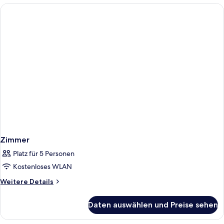
Zimmer
Platz für 5 Personen
Kostenloses WLAN
Weitere
Weitere Details
Details
für
Daten auswählen und Preise sehen
Zimmer