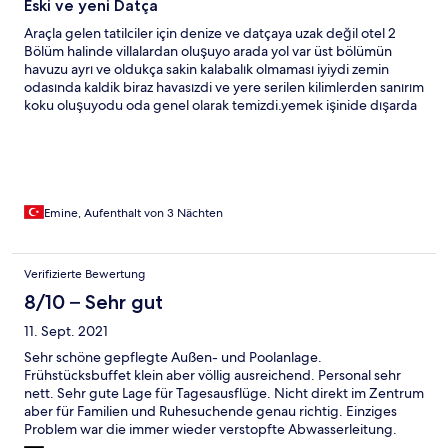
Eski ve yeni Datça
Araçla gelen tatilciler için denize ve datçaya uzak değil otel 2
Bölüm halinde villalardan oluşuyo arada yol var üst bölümün
havuzu ayrı ve oldukça sakin kalabalık olmaması iyiydi zemin
odasında kaldik biraz havasızdi ve yere serilen kilimlerden sanırım
koku oluşuyodu oda genel olarak temizdi.yemek işinide dışarda
yol üzerindeki pideci,pizzacive yöresel yemeklerde yapan
merkezdeki ev yemekleri yapan yerlerden daha uyguna
halledebilirsiniz 2017_18 yıllarındada gitmiştim sahil denizi. Biraz
kirlenmiş eskiye göre çok fazla deniz kestanesi gördüm
Marmaris'te sonraki dağ yolu ise yenilenmiş genişlemis ama
orman yangınları havasını etkilemiş nüfusda çok artmiş
Emine, Aufenthalt von 3 Nächten
Verifizierte Bewertung
8/10 – Sehr gut
11. Sept. 2021
Sehr schöne gepflegte Außen- und Poolanlage.
Frühstücksbuffet klein aber völlig ausreichend. Personal sehr
nett. Sehr gute Lage für Tagesausflüge. Nicht direkt im Zentrum
aber für Familien und Ruhesuchende genau richtig. Einziges
Problem war die immer wieder verstopfte Abwasserleitung.
Scheinbar durch Feuchttücher und Babywindeln, die von den