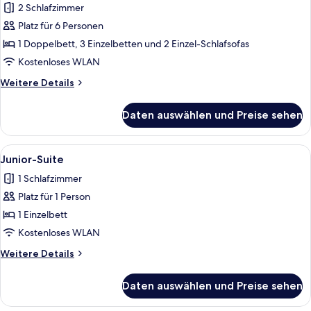
2 Schlafzimmer
Familienvilla
anzeigen
Platz für 6 Personen
1 Doppelbett, 3 Einzelbetten und 2 Einzel-Schlafsofas
Kostenloses WLAN
Weitere
Weitere Details
Details
für
Daten auswählen und Preise sehen
Familienvilla
Alle
Ein Zimmer mit einer Couch, einem kle
1
Junior-Suite
Fotos
1 Schlafzimmer
für
Platz für 1 Person
Junior-
Suite
1 Einzelbett
anzeigen
Kostenloses WLAN
Weitere
Weitere Details
Details
für
Daten auswählen und Preise sehen
Junior-
Suite