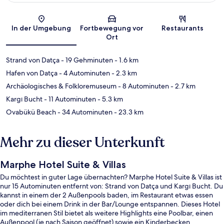
Karte
In der Umgebung
Fortbewegung vor
Restaurants
Ort
Strand von Datça
- 19 Gehminuten
- 1.6 km
Hafen von Datça
- 4 Autominuten
- 2.3 km
Archäologisches & Folkloremuseum
- 8 Autominuten
- 2.7 km
Kargı Bucht
- 11 Autominuten
- 5.3 km
Ovabükü Beach
- 34 Autominuten
- 23.3 km
Mehr zu dieser Unterkunft
Marphe Hotel Suite & Villas
Du möchtest in guter Lage übernachten? Marphe Hotel Suite & Villas ist
nur 15 Autominuten entfernt von: Strand von Datça und Kargı Bucht. Du
kannst in einem der 2 Außenpools baden, im Restaurant etwas essen
oder dich bei einem Drink in der Bar/Lounge entspannen. Dieses Hotel
im mediterranen Stil bietet als weitere Highlights eine Poolbar, einen
Außenpool (je nach Saison geöffnet) sowie ein Kinderbecken.