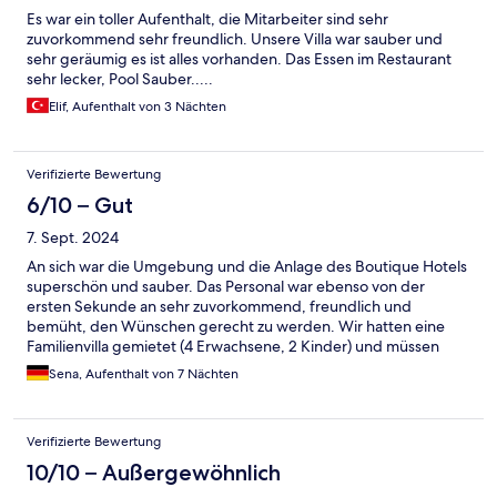
Es war ein toller Aufenthalt, die Mitarbeiter sind sehr
zuvorkommend sehr freundlich. Unsere Villa war sauber und
sehr geräumig es ist alles vorhanden. Das Essen im Restaurant
sehr lecker, Pool Sauber.....
Elif, Aufenthalt von 3 Nächten
Verifizierte Bewertung
6/10 – Gut
7. Sept. 2024
An sich war die Umgebung und die Anlage des Boutique Hotels
superschön und sauber. Das Personal war ebenso von der
ersten Sekunde an sehr zuvorkommend, freundlich und
bemüht, den Wünschen gerecht zu werden. Wir hatten eine
Familienvilla gemietet (4 Erwachsene, 2 Kinder) und müssen
sagen, dass der Zustand der Villa schon recht mittelmässig war.
Sena, Aufenthalt von 7 Nächten
Da stimmte für uns das Preis-Leistungsverhältnis einfach nicht.
Geschirr gab es zwar, war aber z.T. befleckt, so dass wir es nicht
benutzt haben. Sie haben uns aber fairerweise neue Teegläser
Verifizierte Bewertung
gebracht. Die Geschirrspülmaschine war bei unserer Ankunft
nicht ausgeräumt. Es gab sehr wenige Bügel, um die Kleider
10/10 – Außergewöhnlich
aufzuhängen. Generell würde die Familienvilla von einer