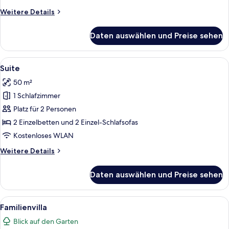
Weitere
Weitere Details
Details
für
Daten auswählen und Preise sehen
Familienvilla
Alle
Ein Hotelzimmer mit Bett, Schreibtisc
15
Suite
Fotos
50 m²
für
1 Schlafzimmer
Suite
anzeigen
Platz für 2 Personen
2 Einzelbetten und 2 Einzel-Schlafsofas
Kostenloses WLAN
Weitere
Weitere Details
Details
für
Daten auswählen und Preise sehen
Suite
Alle
Ein modernes Wohnzimmer mit Sofa, C
15
Familienvilla
Fotos
Blick auf den Garten
für