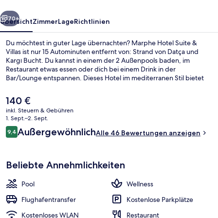
rück
Weiter
70+
Übersicht
Zimmer
Lage
Richtlinien
Du möchtest in guter Lage übernachten? Marphe Hotel Suite &
Villas ist nur 15 Autominuten entfernt von: Strand von Datça und
Kargı Bucht. Du kannst in einem der 2 Außenpools baden, im
Restaurant etwas essen oder dich bei einem Drink in der
Bar/Lounge entspannen. Dieses Hotel im mediterranen Stil bietet
als weitere Highlights eine Poolbar, einen Außenpool (je nach Saison
geöffnet) sowie ein Kinderbecken.
Der
140 €
aktuelle
inkl. Steuern & Gebühren
Preis
1. Sept.–2. Sept.
2 Außenpools, Sonnenschirme, Lieges
beträgt
Bewertungen
Außergewöhnlich
9,4
Alle 46 Bewertungen anzeigen
140 €.
9,4 von 10.
Beliebte Annehmlichkeiten
Pool
Wellness
Flughafentransfer
Kostenlose Parkplätze
Kostenloses WLAN
Restaurant