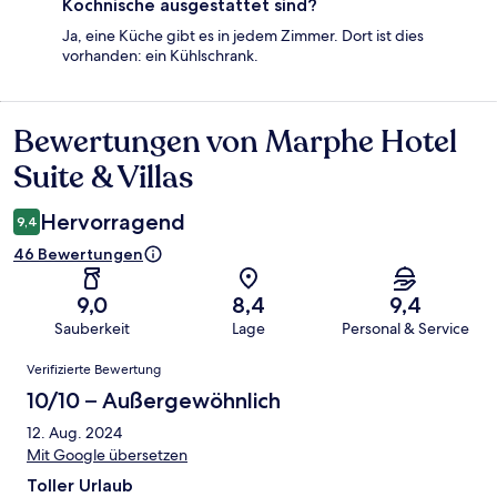
Kochnische ausgestattet sind?
Ja, eine Küche gibt es in jedem Zimmer. Dort ist dies
vorhanden: ein Kühlschrank.
Bewertungen von Marphe Hotel
Bewertungen
Suite & Villas
Hervorragend
9,4
46 Bewertungen
9,0
8,4
9,4
Sauberkeit
Lage
Personal & Service
Bewertungen
Verifizierte Bewertung
10/10 – Außergewöhnlich
12. Aug. 2024
Mit Google übersetzen
Toller Urlaub