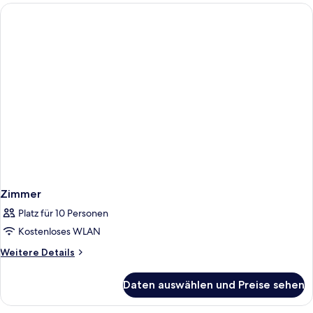
Zimmer
Platz für 10 Personen
Kostenloses WLAN
Weitere
Weitere Details
Details
für
Daten auswählen und Preise sehen
Zimmer