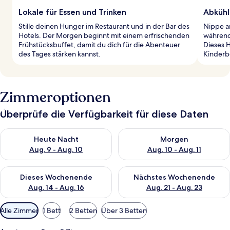
Lokale für Essen und Trinken
Abkühl
Stille deinen Hunger im Restaurant und in der Bar des
Nippe a
Hotels. Der Morgen beginnt mit einem erfrischenden
während
Frühstücksbuffet, damit du dich für die Abenteuer
Dieses 
des Tages stärken kannst.
Kinderb
Zimmeroptionen
Überprüfe die Verfügbarkeit für diese Daten
Überprüfe die Verfügbarkeit für heute Nacht, Aug. 9 - Aug. 10
Überprüfe die Verfügbarkeit fü
Heute Nacht
Morgen
Aug. 9 - Aug. 10
Aug. 10 - Aug. 11
Überprüfe die Verfügbarkeit für dieses Wochenende, Aug. 14 -
Überprüfe die Verfügbarkeit f
Dieses Wochenende
Nächstes Wochenende
Aug. 14 - Aug. 16
Aug. 21 - Aug. 23
Verfügbare
Alle Zimmer
1 Bett
2 Betten
Über 3 Betten
Filter
für