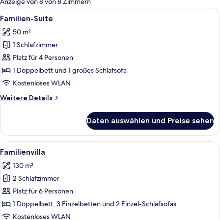
Anzeige von 8 von 8 Zimmern
Zimmer
Alle
Ein Hotelzimmer mit Bett, Schreibtisc
15
Familien-Suite
Fotos
50 m²
für
1 Schlafzimmer
Familien-
Suite
Platz für 4 Personen
anzeigen
1 Doppelbett und 1 großes Schlafsofa
Kostenloses WLAN
Weitere
Weitere Details
Details
für
Daten auswählen und Preise sehen
Familien-
Suite
Alle
Ein Schlafzimmer mit einem Bett, eine
18
Familienvilla
Fotos
130 m²
für
2 Schlafzimmer
Familienvilla
anzeigen
Platz für 6 Personen
1 Doppelbett, 3 Einzelbetten und 2 Einzel-Schlafsofas
Kostenloses WLAN