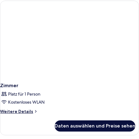
Zimmer
Platz für 1 Person
Kostenloses WLAN
Weitere
Weitere Details
Details
für
Daten auswählen und Preise sehen
Zimmer