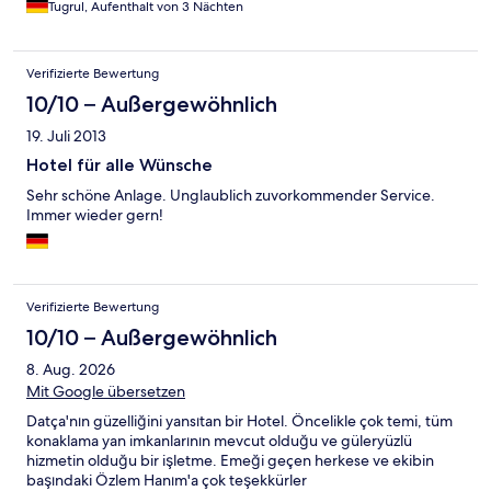
Tugrul, Aufenthalt von 3 Nächten
vorigen Gästen im WC entsorgt wurden.
Verifizierte Bewertung
10/10 – Außergewöhnlich
19. Juli 2013
Hotel für alle Wünsche
Sehr schöne Anlage. Unglaublich zuvorkommender Service.
Immer wieder gern!
Verifizierte Bewertung
10/10 – Außergewöhnlich
8. Aug. 2026
Mit Google übersetzen
Datça'nın güzelliğini yansıtan bir Hotel. Öncelikle çok temi, tüm
konaklama yan imkanlarının mevcut olduğu ve güleryüzlü
hizmetin olduğu bir işletme. Emeği geçen herkese ve ekibin
başındaki Özlem Hanım'a çok teşekkürler