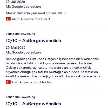
23. Juli 2026
Renovierung profitieren :). Das Essen am Pool wurde frisch
zubereitet und war superlecker! Das Personal konnte jederzeit
Mit Google übersetzen
erreicht werden und die administrativen Dinge verliefen
Mekan datçanın yansıması gibiydi, 10/10
reibungslos.
Erdem, Aufenthalt von 1 Nacht
Verifizierte Bewertung
10/10 – Außergewöhnlich
29. Mai 2026
Mit Google übersetzen
Beklediğimiz çok üstünde Datçanın içinde ama bir o kadar özel
bir alanda çok tatlı bir tatil için gelinmesi gereken bir hotel.
Odalar çok geniş, ayrıca oturma alanı olan, bir çok mutfak
eşyasının olduğu çok tatlı bir mutfağı olan bir oda. Sessiz sakin
keyifli bir mekan. Havuz başı çok keyifli.. bir sonraki sefere daha
uzun bir tatil planı ile orda olacağız…
Nihan, Aufenthalt von 2 Nächten
Verifizierte Bewertung
10/10 – Außergewöhnlich