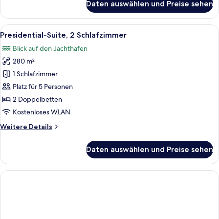
Daten auswählen und Preise sehen
View)
Club-
Suite,
anzeigen
1 King-
Alle
Ein Hotelzimmer mit einem großen Bett
5
Bett
Presidential-Suite, 2 Schlafzimmer
Fotos
und
Blick auf den Jachthafen
Schlafsofa,
für
Turm
280 m²
Presidential-
(City
Suite,
1 Schlafzimmer
View)
2 Schlafzimmer
Platz für 5 Personen
anzeigen
2 Doppelbetten
Kostenloses WLAN
Weitere
Weitere Details
Details
für
Daten auswählen und Preise sehen
Presidential-
Suite,
2 Schlafzimmer