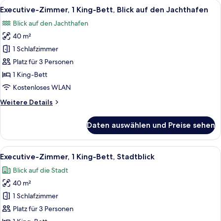
Zimmer
Alle
Ein Hotelzimmer mit einem großen Bett
7
Executive-Zimmer, 1 King-Bett, Blick auf den Jachthafen
Fotos
Blick auf den Jachthafen
für
40 m²
Executive-
Zimmer,
1 Schlafzimmer
1 King-
Platz für 3 Personen
Bett,
1 King-Bett
Blick
Kostenloses WLAN
auf
Weitere
Weitere Details
den
Details
Jachthafen
für
Daten auswählen und Preise sehen
anzeigen
Executive-
Zimmer,
1 King-
Alle
Ein Hotelzimmer mit einem großen Bet
7
Bett,
Executive-Zimmer, 1 King-Bett, Stadtblick
Fotos
Blick
Blick auf die Stadt
auf
für
den
40 m²
Executive-
Jachthafen
Zimmer,
1 Schlafzimmer
1 King-
Platz für 3 Personen
Bett,