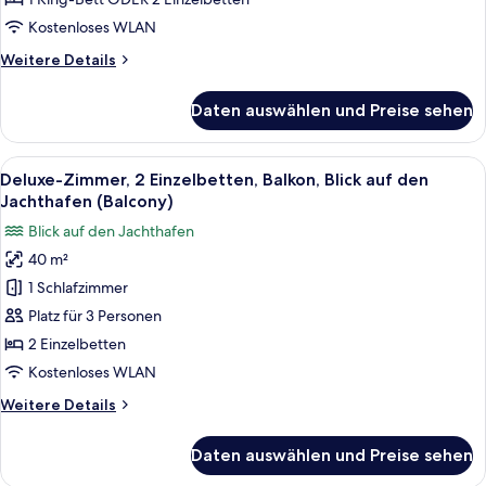
auf
Kostenloses WLAN
den
Weitere
Weitere Details
Jachthafen
Details
(Balcony)
für
Daten auswählen und Preise sehen
anzeigen
Deluxe-
Zimmer,
Balkon,
Alle
Ein Hotelzimmer mit zwei Betten, ein
7
Blick
Deluxe-Zimmer, 2 Einzelbetten, Balkon, Blick auf den
Fotos
auf
Jachthafen (Balcony)
den
für
Blick auf den Jachthafen
Jachthafen
Deluxe-
(Balcony)
40 m²
Zimmer,
1 Schlafzimmer
2 Einzelbetten,
Balkon,
Platz für 3 Personen
Blick
2 Einzelbetten
auf
Kostenloses WLAN
den
Weitere
Weitere Details
Jachthafen
Details
(Balcony)
für
Daten auswählen und Preise sehen
Deluxe-
anzeigen
Zimmer,