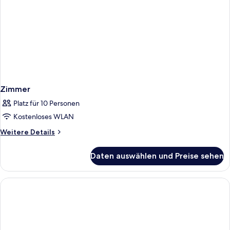
Zimmer
Platz für 10 Personen
Kostenloses WLAN
Weitere
Weitere Details
Details
für
Daten auswählen und Preise sehen
Zimmer