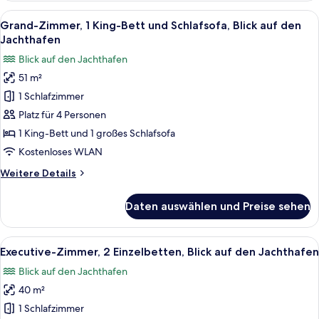
2 Einzelbetten,
Alle
Ein Hotelzimmer mit einem großen Bet
6
Balkon,
Grand-Zimmer, 1 King-Bett und Schlafsofa, Blick auf den
Fotos
Blick
Jachthafen
auf
für
Blick auf den Jachthafen
den
Grand-
Jachthafen
51 m²
Zimmer,
(Balcony)
1 Schlafzimmer
1 King-
Bett
Platz für 4 Personen
und
1 King-Bett und 1 großes Schlafsofa
Schlafsofa,
Kostenloses WLAN
Blick
Weitere
Weitere Details
auf
Details
den
für
Daten auswählen und Preise sehen
Grand-
Jachthafen
Zimmer,
anzeigen
1 King-
Alle
Ein Hotelzimmer mit zwei Betten, ein
6
Bett
Executive-Zimmer, 2 Einzelbetten, Blick auf den Jachthafen
Fotos
und
Blick auf den Jachthafen
Schlafsofa,
für
Blick
40 m²
Executive-
auf
Zimmer,
1 Schlafzimmer
den