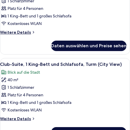
Suite,
1 Schlafzimmer
1 King-
Platz für 4 Personen
Bett
1 King-Bett und 1 großes Schlafsofa
und
Kostenloses WLAN
Schlafsofa,
Weitere
Weitere Details
Stadtblick
Details
anzeigen
für
Daten auswählen und Preise sehen
Premier-
Suite,
1 King-
Alle
Ein Hotelzimmer mit einem großen Bet
6
Bett
Club-Suite, 1 King-Bett und Schlafsofa, Turm (City View)
Fotos
und
Blick auf die Stadt
Schlafsofa,
für
Stadtblick
40 m²
Club-
Suite,
1 Schlafzimmer
1 King-
Platz für 4 Personen
Bett
1 King-Bett und 1 großes Schlafsofa
und
Kostenloses WLAN
Schlafsofa,
Weitere
Weitere Details
Turm
Details
(City
für