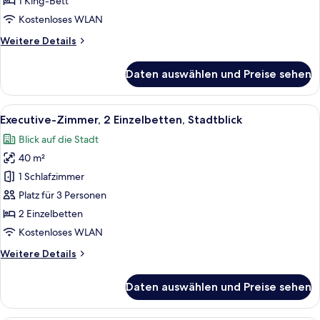
1 King-Bett
Stadtblick
Kostenloses WLAN
anzeigen
Weitere
Weitere Details
Details
für
Daten auswählen und Preise sehen
Executive-
Zimmer,
1 King-
Alle
Ein Hotelzimmer mit zwei Betten, ein
6
Bett,
Executive-Zimmer, 2 Einzelbetten, Stadtblick
Fotos
Stadtblick
Blick auf die Stadt
für
40 m²
Executive-
Zimmer,
1 Schlafzimmer
2 Einzelbetten,
Platz für 3 Personen
Stadtblick
2 Einzelbetten
anzeigen
Kostenloses WLAN
Weitere
Weitere Details
Details
für
Daten auswählen und Preise sehen
Executive-
Zimmer,
2 Einzelbetten,