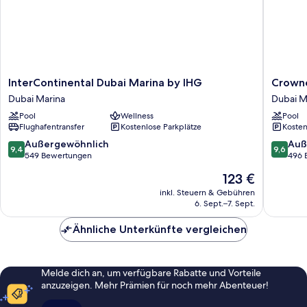
InterContinental
Crowne
InterContinental Dubai Marina by IHG
Crowne
Dubai
Plaza
Dubai Marina
Dubai M
Marina
Dubai
Pool
Wellness
Pool
by
Marina
Flughafentransfer
Kostenlose Parkplätze
Kosten
IHG
by
Dubai
IHG
9.4
9.6
Außergewöhnlich
Auß
9,4
9,6
Marina
Dubai
von
von
549 Bewertungen
496 
Marina
10,
10,
Der
123 €
Außergewöhnlich,
Außerge
Preis
549
496
inkl. Steuern & Gebühren
beträgt
6. Sept.–7. Sept.
Bewertungen
Bewert
123 €
Ähnliche Unterkünfte vergleichen
Melde dich an, um verfügbare Rabatte und Vorteile
anzuzeigen. Mehr Prämien für noch mehr Abenteuer!