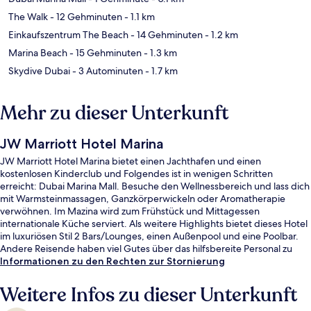
The Walk
- 12 Gehminuten
- 1.1 km
Einkaufszentrum The Beach
- 14 Gehminuten
- 1.2 km
Marina Beach
- 15 Gehminuten
- 1.3 km
Skydive Dubai
- 3 Autominuten
- 1.7 km
Mehr zu dieser Unterkunft
JW Marriott Hotel Marina
JW Marriott Hotel Marina bietet einen Jachthafen und einen
kostenlosen Kinderclub und Folgendes ist in wenigen Schritten
erreicht: Dubai Marina Mall. Besuche den Wellnessbereich und lass dich
mit Warmsteinmassagen, Ganzkörperwickeln oder Aromatherapie
verwöhnen. Im Mazina wird zum Frühstück und Mittagessen
internationale Küche serviert. Als weitere Highlights bietet dieses Hotel
im luxuriösen Stil 2 Bars/Lounges, einen Außenpool und eine Poolbar.
Andere Reisende haben viel Gutes über das hilfsbereite Personal zu
berichten. Die öffentlichen Verkehrsmittel sind nur einen kurzen
Informationen zu den Rechten zur Stornierung
Fußmarsch entfernt: Zur Straßenbahnhaltestelle Dubai Marina Mall sind
es 5 Minuten und zur Dubai Marina U-Bahn-Station 12 Minuten.
Weitere Infos zu dieser Unterkunft