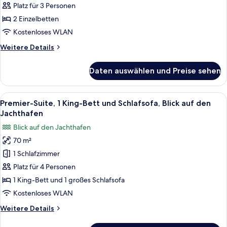
2 Einzelbetten,
Jachthafen
Platz für 3 Personen
Blick
2 Einzelbetten
auf
Kostenloses WLAN
den
Weitere
Weitere Details
Jachthafen
Details
anzeigen
für
Daten auswählen und Preise sehen
Executive-
Zimmer,
2 Einzelbetten,
Alle
Ein modernes Hotelzimmer mit einem g
9
Blick
Premier-Suite, 1 King-Bett und Schlafsofa, Blick auf den
Fotos
auf
Jachthafen
den
für
Blick auf den Jachthafen
Jachthafen
Premier-
70 m²
Suite,
1 Schlafzimmer
1 King-
Bett
Platz für 4 Personen
und
1 King-Bett und 1 großes Schlafsofa
Schlafsofa,
Kostenloses WLAN
Blick
Weitere
Weitere Details
auf
Details
den
für