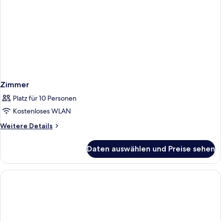
Zimmer
Platz für 10 Personen
Kostenloses WLAN
Weitere
Weitere Details
Details
für
Daten auswählen und Preise sehen
Zimmer