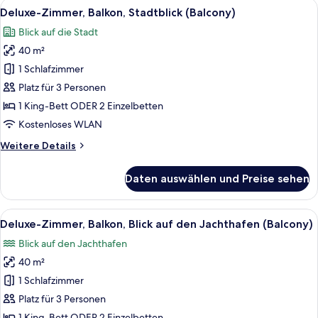
Alle
Ein Hotelzimmer mit einem großen Bet
7
Stadtblick
Deluxe-Zimmer, Balkon, Stadtblick (Balcony)
Fotos
Blick auf die Stadt
für
40 m²
Deluxe-
Zimmer,
1 Schlafzimmer
Balkon,
Platz für 3 Personen
Stadtblick
1 King-Bett ODER 2 Einzelbetten
(Balcony)
Kostenloses WLAN
anzeigen
Weitere
Weitere Details
Details
für
Daten auswählen und Preise sehen
Deluxe-
Zimmer,
Balkon,
Alle
Ein Hotelzimmer mit einem großen Bett
7
Stadtblick
Deluxe-Zimmer, Balkon, Blick auf den Jachthafen (Balcony)
Fotos
(Balcony)
Blick auf den Jachthafen
für
40 m²
Deluxe-
Zimmer,
1 Schlafzimmer
Balkon,
Platz für 3 Personen
Blick
1 King-Bett ODER 2 Einzelbetten