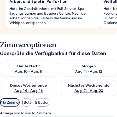
Arbeit und Spiel in Perfektion
Vielfa
Hotel im Geschäftsviertel mit Full-Service-Spa,
Hotel bi
Tagungsräumen und Business Center. Nach der
Pool und
Arbeit können die Gäste in der Sauna und im
Frühstü
Whirlpool entspannen.
Optione
Zimmeroptionen
Überprüfe die Verfügbarkeit für diese Daten
Überprüfe die Verfügbarkeit für heute Nacht, Aug. 10 - Aug. 11
Überprüfe die Verfügbarkeit fü
Heute Nacht
Morgen
Aug. 10 - Aug. 11
Aug. 11 - Aug. 12
Überprüfe die Verfügbarkeit für dieses Wochenende, Aug. 14 -
Überprüfe die Verfügbarkeit f
Dieses Wochenende
Nächstes Wochenende
Aug. 14 - Aug. 16
Aug. 21 - Aug. 23
Verfügbare
Alle Zimmer
1 Bett
2 Betten
Filter
für
Anzeige von 16 von 16 Zimmern