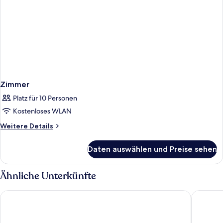
Zimmer
Platz für 10 Personen
Kostenloses WLAN
Weitere
Weitere Details
Details
für
Daten auswählen und Preise sehen
Zimmer
Ähnliche Unterkünfte
InterContinental Dubai Marina by IHG
Crowne P