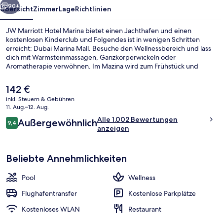
90+
Übersicht
Zimmer
Lage
Richtlinien
JW Marriott Hotel Marina bietet einen Jachthafen und einen
kostenlosen Kinderclub und Folgendes ist in wenigen Schritten
erreicht: Dubai Marina Mall. Besuche den Wellnessbereich und lass
dich mit Warmsteinmassagen, Ganzkörperwickeln oder
Aromatherapie verwöhnen. Im Mazina wird zum Frühstück und
Mittagessen internationale Küche serviert. Als weitere Highlights
bietet dieses Hotel im luxuriösen Stil 2 Bars/Lounges, einen
Der
142 €
Außenpool und eine Poolbar. Andere Reisende haben viel Gutes
aktuelle
inkl. Steuern & Gebühren
über das hilfsbereite Personal zu berichten. Die öffentlichen
Preis
11. Aug.–12. Aug.
Verkehrsmittel sind nur einen kurzen Fußmarsch entfernt: Zur
Außenbereich
beträgt
Bewertungen
Straßenbahnhaltestelle Dubai Marina Mall sind es 5 Minuten und zur
Alle 1.002 Bewertungen
Außergewöhnlich
142 €.
9,4
9,4 von 10.
Dubai Marina U-Bahn-Station 12 Minuten.
anzeigen
Beliebte Annehmlichkeiten
Pool
Wellness
Flughafentransfer
Kostenlose Parkplätze
Kostenloses WLAN
Restaurant