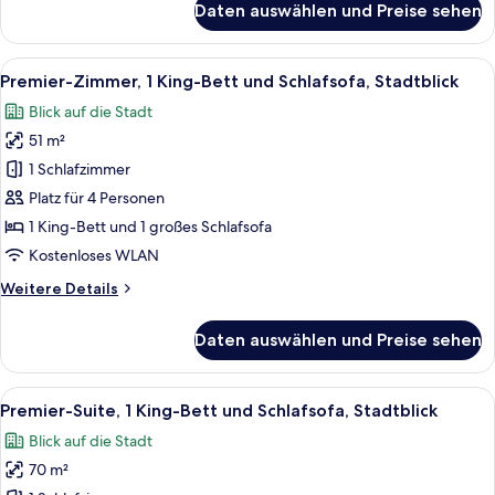
Daten auswählen und Preise sehen
Premier-
Jachthafen
Suite,
anzeigen
1 King-
Alle
Ein Hotelzimmer mit einem großen Bet
7
Bett
Premier-Zimmer, 1 King-Bett und Schlafsofa, Stadtblick
Fotos
und
Blick auf die Stadt
Schlafsofa,
für
Blick
51 m²
Premier-
auf
Zimmer,
1 Schlafzimmer
den
1 King-
Jachthafen
Platz für 4 Personen
Bett
1 King-Bett und 1 großes Schlafsofa
und
Kostenloses WLAN
Schlafsofa,
Weitere
Weitere Details
Stadtblick
Details
anzeigen
für
Daten auswählen und Preise sehen
Premier-
Zimmer,
1 King-
Alle
Ein modernes Hotelzimmer mit Schreibt
7
Bett
Premier-Suite, 1 King-Bett und Schlafsofa, Stadtblick
Fotos
und
Blick auf die Stadt
Schlafsofa,
für
Stadtblick
70 m²
Premier-