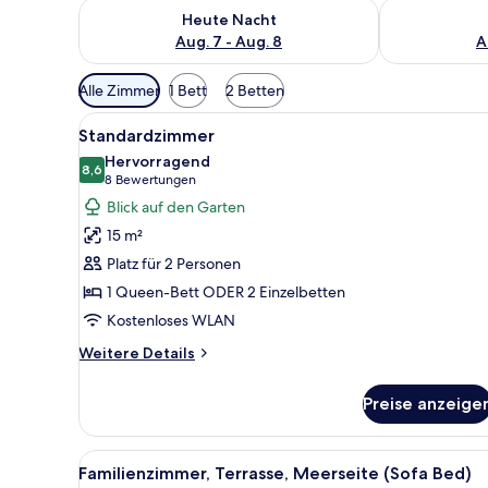
Überprüfe die Verfügbarkeit für heute Nacht, Aug. 7
Überprüfe die
Heute Nacht
Aug. 7 - Aug. 8
A
Verfügbare
Alle Zimmer
1 Bett
2 Betten
Filter
Alle
Ein Hotelzimmer mit einem gro
für
9
Standardzimmer
Fotos
Zimmer
Hervorragend
für
8,6
8,6 von 10
(8
8 Bewertungen
Standardzimmer
Bewertungen)
Blick auf den Garten
anzeigen
15 m²
Platz für 2 Personen
1 Queen-Bett ODER 2 Einzelbetten
Kostenloses WLAN
Weitere
Weitere Details
Details
für
Preise anzeige
Standardzimmer
Alle
Ein modernes Hotelzimmer mit e
7
Familienzimmer, Terrasse, Meerseite (Sofa Bed)
Fotos