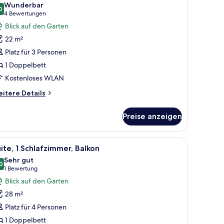
Wunderbar
ür
0
9,0 von 10
(4
4 Bewertungen
uperior-
Bewertungen)
Blick auf den Garten
immer
22 m²
nzeigen
Platz für 3 Personen
1 Doppelbett
Kostenloses WLAN
itere
itere Details
tails
r
Preise anzeigen
perior-
immer
ster mit Vorhängen und Blick nach außen.
, einem Nachttisch, einem Sessel und Blick auf das Meer.
le
Ein Hotelzimmer mit einem großen Bett, eine
8
ite, 1 Schlafzimmer, Balkon
otos
Sehr gut
ür
0
8,0 von 10
(1
1 Bewertung
ite,
Bewertung)
Blick auf den Garten
28 m²
chlafzimmer,
Platz für 4 Personen
alkon
1 Doppelbett
nzeigen