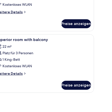
Kostenloses WLAN
itere
itere Details
tails
r
Preise anzeigen
ite,
hlafzimmer,
er Wand befestigten Regal.
erdunkelungsvorhänge
le
Minibar, Zimmersafe, Schreibtisch, Verdunke
3
lkon
perior room with balcony
otos
22 m²
ür
Platz für 3 Personen
uperior
oom
1 King-Bett
ith
Kostenloses WLAN
alcony
itere
itere Details
nzeigen
tails
r
Preise anzeigen
perior
oom
th
lcony