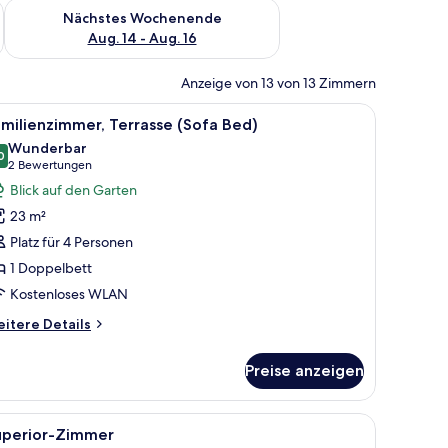
es Wochenende, Aug. 7 - Aug. 9.
Überprüfe die Verfügbarkeit für nächstes Wochenende, Aug. 1
Nächstes Wochenende
Aug. 14 - Aug. 16
Anzeige von 13 von 13 Zimmern
eprodukten.
t, einem Nachttisch, einem Spiegel und einem Wandregal mit Pflegeproduk
le
Ein modernes Hotelzimmer mit einem großen B
9
milienzimmer, Terrasse (Sofa Bed)
otos
Wunderbar
ür
0
9,0 von 10
(2
2 Bewertungen
amilienzimmer,
Bewertungen)
Blick auf den Garten
errasse
23 m²
Sofa
Platz für 4 Personen
ed)
1 Doppelbett
nzeigen
Kostenloses WLAN
itere
itere Details
tails
r
Preise anzeigen
milienzimmer,
rrasse
ofa
 Fernseher und Blick ins Freie.
le
Minibar, Zimmersafe, Schreibtisch, Verdunke
8
d)
uperior-Zimmer
otos