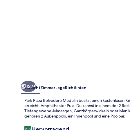
127+
Übersicht
Zimmer
Lage
Richtlinien
Park Plaza Belvedere Medulin besitzt einen kostenlosen K
erreicht: Amphitheater Pula. Du kannst in einem der 2 Res
Tiefengewebe-Massagen, Ganzkörperwickeln oder Manikür
gehören 2 Außenpools, ein Innenpool und eine Poolbar.
Bewertungen
Hervorragend
8,8