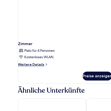
Zimmer
Platz für 4 Personen
Kostenloses WLAN
Weitere
Weitere Details
Details
für
Preise anzeige
Zimmer
Ähnliche Unterkünfte
Park Plaza Histria Pula
Family Resort