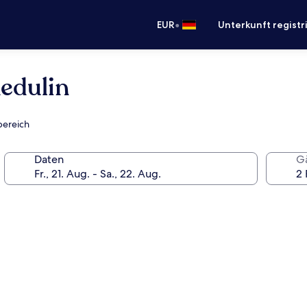
•
EUR
Unterkunft registr
edulin
bereich
Daten
G