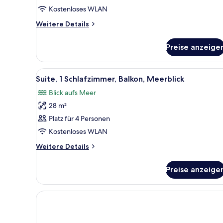
Kostenloses WLAN
anzeigen
Weitere
Weitere Details
Details
für
Preise anzeige
Superior-
Zimmer,
1 Einzelbett,
Alle
Ein Hotelzimmer mit einem gro
9
Balkon,
Suite, 1 Schlafzimmer, Balkon, Meerblick
Fotos
Meerseite
Blick aufs Meer
für
28 m²
Suite,
1
Platz für 4 Personen
Schlafzimmer,
Kostenloses WLAN
Balkon,
Weitere
Weitere Details
Meerblick
Details
anzeigen
für
Preise anzeige
Suite,
1
Schlafzimmer,
Balkon,
Meerblick