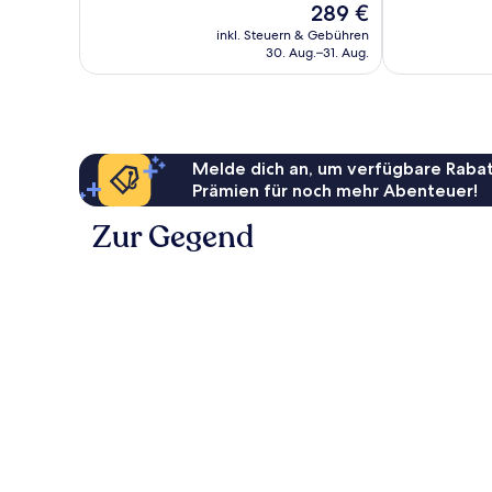
Der
289 €
Hervorragend,
Wunderbar,
Preis
330
191
inkl. Steuern & Gebühren
beträgt
30. Aug.–31. Aug.
Bewertungen
Bewertungen
289 €
Melde dich an, um verfügbare Rabat
Prämien für noch mehr Abenteuer!
Zur Gegend