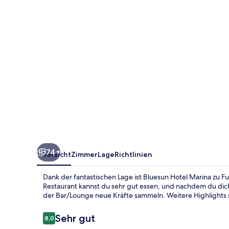
74+
Übersicht
Zimmer
Lage
Richtlinien
Dank der fantastischen Lage ist Bluesun Hotel Marina zu F
Restaurant kannst du sehr gut essen, und nachdem du dich
der Bar/Lounge neue Kräfte sammeln. Weitere Highlights s
Bewertungen
Sehr gut
8,0
8,0 von 10.