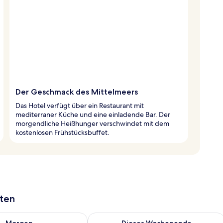
Der Geschmack des Mittelmeers
Das Hotel verfügt über ein Restaurant mit
mediterraner Küche und eine einladende Bar. Der
morgendliche Heißhunger verschwindet mit dem
kostenlosen Frühstücksbuffet.
aten
 - Aug. 10.
 Verfügbarkeit für morgen, Aug. 10 - Aug. 11.
Überprüfe die Verfügbarkeit für dies
Morgen
Dieses Wochenende