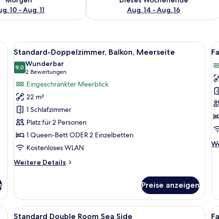
g. 10 - Aug. 11
Aug. 14 - Aug. 16
reibtisch, Stuhl, an der Wand montiertem Fernseher und einem Fenster mit 
Alle
Ein Hotelzimmer mit einem großen Bett
Al
8
Standard-Doppelzimmer, Balkon, Meerseite
Fa
Fotos
F
Wunderbar
für
9,0
f
9,0 von 10
(2
2 Bewertungen
Standard-
F
Bewertungen)
Eingeschränkter Meerblick
Doppelzimmer,
R
22 m²
Balkon,
2
1 Schlafzimmer
Meerseite
B
Platz für 2 Personen
anzeigen
B
1 Queen-Bett ODER 2 Einzelbetten
S
We
We
F
Kostenloses WLAN
De
a
fü
Weitere
Weitere Details
Fa
Details
Ro
für
n
Preise anzeigen
2
Standard-
Be
Doppelzimmer,
Ba
Balkon,
isch, kostenloses WLAN
Alle
Minibar, Zimmersafe, Schreibtisch, k
Al
Se
3
Meerseite
Standard Double Room Sea Side
F