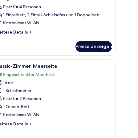
otos
cing
Platz für 4 Personen
ür
1 Einzelbett, 2 Einzel-Schlafsofas und 1 Doppelbett
amily
oom
Kostenloses WLAN
nzeigen
itere
itere Details
tails
r
Preise anzeigen
mily
oom
, einem Schreibtisch mit Kaffeemaschine, einem kleinen runden Tisch, einer
le
Ein Hotelzimmer mit einem Bett, einem Schreib
7
lassic-Zimmer, Meerseite
otos
Eingeschränkter Meerblick
ür
16 m²
assic-
immer,
1 Schlafzimmer
eerseite
Platz für 2 Personen
nzeigen
1 Queen-Bett
Kostenloses WLAN
itere
itere Details
tails
r