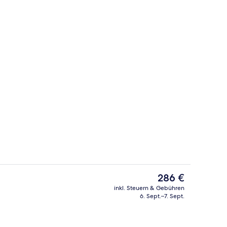
he, weißer Sandstrand
Frühstück und Abendessen
Der
286 €
aktuelle
inkl. Steuern & Gebühren
Preis
6. Sept.–7. Sept.
Superior-Doppelzimmer, Balkon, Meers
beträgt
286 €.