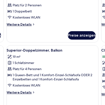
Fotos
F
Fa
Platz für 2 Personen
für
f
1 Doppelbett
Standard
F
Double
R
Kostenloses WLAN
Room
a
Weitere
We
Weitere Details
We
Sea
Details
De
für
fü
Side
n
Preise anzeigen
Standard
Fa
anzeigen
Double
R
Room
ßen Bett, einem Schreibtisch, einem Stuhl und Meerblick.
Alle
Ein Hotelzimmer mit einem großen Bett
Al
6
Sea
Superior-Doppelzimmer, Balkon
C
Fotos
F
Side
19 m²
für
f
1 Schlafzimmer
Superior-
Cl
Doppelzimmer,
Z
Platz für 4 Personen
Balkon
M
1 Queen-Bett und 1 Komfort-Einzel-Schlafsofa ODER 2
Einzelbetten und 1 Komfort-Einzel-Schlafsofa
anzeigen
a
Kostenloses WLAN
Weitere
Weitere Details
We
We
Details
De
für
fü
Superior-