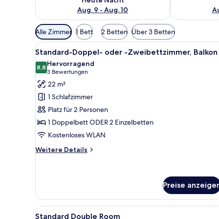
Aug. 9 - Aug. 10
Au
Verfügbare
Alle Zimmer
1 Bett
2 Betten
Über 3 Betten
Filter
Alle
Ein Hotelzimmer mit Bett, Sch
für
6
Standard-Doppel- oder -Zweibettzimmer, Balkon
Fotos
Zimmer
Hervorragend
für
8,8
8,8 von 10
(3
3 Bewertungen
Standard-
Bewertungen)
22 m²
Doppel-
1 Schlafzimmer
oder
Platz für 2 Personen
-
1 Doppelbett ODER 2 Einzelbetten
Zweibettzimmer,
Kostenloses WLAN
Balkon
anzeigen
Weitere
Weitere Details
Details
für
Standard-
Doppel-
Preise anzeige
oder
-
Alle
Minibar, Zimmersafe, Schreibt
Zweibettzimmer,
4
Standard Double Room