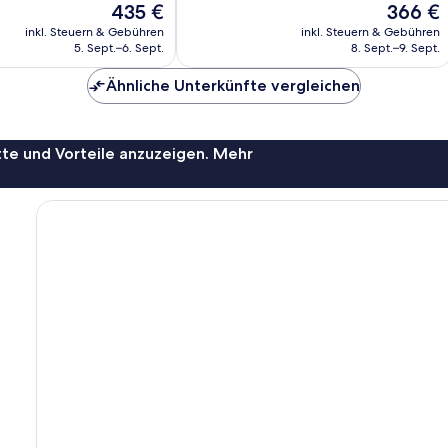
Der
Der
435 €
366 €
Hervorragend,
Preis
Preis
100
inkl. Steuern & Gebühren
inkl. Steuern & Gebühren
beträgt
beträgt
5. Sept.–6. Sept.
8. Sept.–9. Sept.
Bewertungen
435 €
366 €
Ähnliche Unterkünfte vergleichen
te und Vorteile anzuzeigen. Mehr