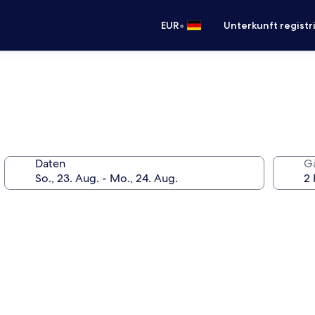
•
EUR
Unterkunft registr
Daten
G