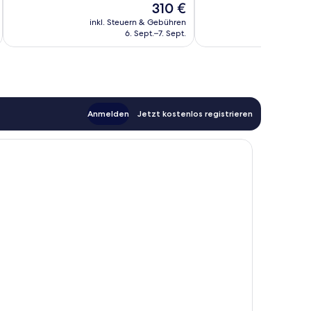
Der
310 €
Außergewöhnlich,
Außergewöhnlich,
Preis
26
7
inkl. Steuern & Gebühren
inkl. S
beträgt
6. Sept.–7. Sept.
Bewertungen
Bewertungen
310 €
Anmelden
Jetzt kostenlos registrieren