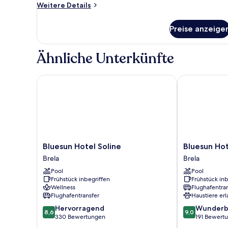
Weitere
Weitere Details
Details
für
Preise anzeige
Superior-
Doppelzimmer,
Balkon,
Ähnliche Unterkünfte
Meerseite
Bluesun Hotel Soline
Bluesun Hotel
Bluesun
Bluesun
Bluesun Hotel Soline
Bluesun Hot
Hotel
Hotel
Brela
Brela
Soline
Berulia
Pool
Pool
Brela
Brela
Frühstück inbegriffen
Frühstück inb
Wellness
Flughafentra
Flughafentransfer
Haustiere erl
8.6
9.0
Hervorragend
Wunderb
8,6
9,0
von
von
330 Bewertungen
191 Bewert
10,
10,