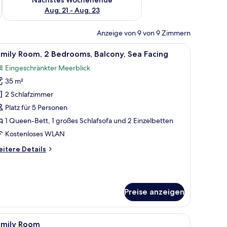
Aug. 21 - Aug. 23
Anzeige von 9 von 9 Zimmern
Vorhängen.
, einem Sessel, einem Schreibtisch und Blick aufs Meer.
le
Ein modernes Hotelzimmer mit Schreibtisch au
10
mily Room, 2 Bedrooms, Balcony, Sea Facing
otos
Eingeschränkter Meerblick
ür
35 m²
amily
oom,
2 Schlafzimmer
Platz für 5 Personen
edrooms,
1 Queen-Bett, 1 großes Schlafsofa und 2 Einzelbetten
alcony,
Kostenloses WLAN
ea
itere
itere Details
acing
tails
nzeigen
r
mily
om,
Preise anzeigen
drooms,
lcony,
ostenloses WLAN
le
Minibar, Zimmersafe, Schreibtisch, kostenlo
a
3
amily Room