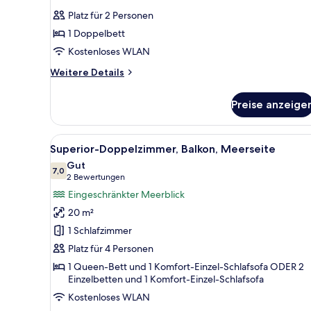
Balkon
Fotos
Platz für 2 Personen
für
1 Doppelbett
Standard
Double
Kostenloses WLAN
Room
Weitere
Weitere Details
anzeigen
Details
für
Preise anzeige
Standard
Double
Room
Alle
Ein Hotelzimmer mit einem gro
8
Superior-Doppelzimmer, Balkon, Meerseite
Fotos
Gut
für
7,0
7,0 von 10
(2
2 Bewertungen
Superior-
Bewertungen)
Eingeschränkter Meerblick
Doppelzimmer,
20 m²
Balkon,
1 Schlafzimmer
Meerseite
Platz für 4 Personen
anzeigen
1 Queen-Bett und 1 Komfort-Einzel-Schlafsofa ODER 2
Einzelbetten und 1 Komfort-Einzel-Schlafsofa
Kostenloses WLAN