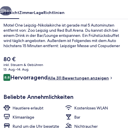
rück
Weiter
54+
Übersicht
Zimmer
Lage
Richtlinien
Motel One Leipzig-Nikolaikirche ist gerade mal 5 Autominuten
entfernt von: Zoo Leipzig und Red Bull Arena. Du kannst dich bei
einem Drink in der Bar/Lounge entspannen. Ein Frühstücksbuffet
wird täglich angeboten. Außerdem ist Folgendes mit dem Auto
höchstens 15 Minuten entfernt: Leipziger Messe und Cospudener
See. Die öffentlichen Verkehrsmittel sind nur einen kurzen
Fußmarsch entfernt: Zur S-Bahn-Station Markt sind es 4 Minuten
Der
80 €
und zur Straßenbahnhaltestelle Augustusplatz 5 Minuten.
aktuelle
inkl. Steuern & Gebühren
Preis
13. Aug.–14. Aug.
Tägliches Frühstücksbuffet gegen Ge
beträgt
Bewertungen
Hervorragend
8,8
Alle 311 Bewertungen anzeigen
80 €.
8,8 von 10.
Beliebte Annehmlichkeiten
Haustiere erlaubt
Kostenloses WLAN
Klimaanlage
Bar
Rund um die Uhr besetzte
Nichtraucher