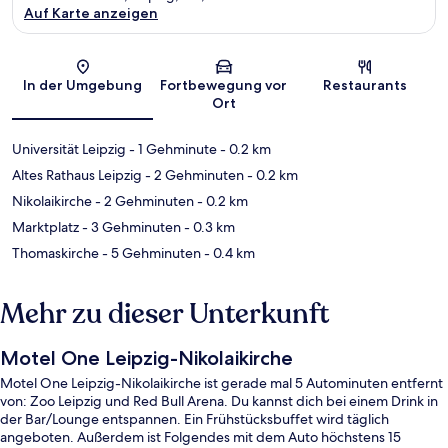
Auf Karte anzeigen
Karte
In der Umgebung
Fortbewegung vor
Restaurants
Ort
Universität Leipzig
- 1 Gehminute
- 0.2 km
Altes Rathaus Leipzig
- 2 Gehminuten
- 0.2 km
Nikolaikirche
- 2 Gehminuten
- 0.2 km
Marktplatz
- 3 Gehminuten
- 0.3 km
Thomaskirche
- 5 Gehminuten
- 0.4 km
Mehr zu dieser Unterkunft
Motel One Leipzig-Nikolaikirche
Motel One Leipzig-Nikolaikirche ist gerade mal 5 Autominuten entfernt
von: Zoo Leipzig und Red Bull Arena. Du kannst dich bei einem Drink in
der Bar/Lounge entspannen. Ein Frühstücksbuffet wird täglich
angeboten. Außerdem ist Folgendes mit dem Auto höchstens 15