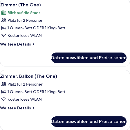
Alle
Ein Hotelzimmer mit einem großen Bet
6
Zimmer (The One)
Fotos
Blick auf die Stadt
für
Platz für 2 Personen
Zimmer
(The
1 Queen-Bett ODER 1 King-Bett
One)
Kostenloses WLAN
anzeigen
Weitere
Weitere Details
Details
für
Daten auswählen und Preise sehen
Zimmer
(The
One)
Alle
Ein Hotelzimmer mit einem großen Bet
6
Zimmer, Balkon (The One)
Fotos
Platz für 2 Personen
für
1 Queen-Bett ODER 1 King-Bett
Zimmer,
Balkon
Kostenloses WLAN
(The
Weitere
Weitere Details
One)
Details
für
anzeigen
Daten auswählen und Preise sehen
Zimmer,
Balkon