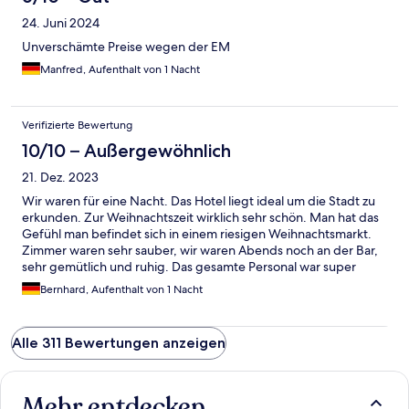
24. Juni 2024
Unverschämte Preise wegen der EM
Manfred, Aufenthalt von 1 Nacht
Verifizierte Bewertung
10/10 – Außergewöhnlich
21. Dez. 2023
Wir waren für eine Nacht. Das Hotel liegt ideal um die Stadt zu
erkunden. Zur Weihnachtszeit wirklich sehr schön. Man hat das
Gefühl man befindet sich in einem riesigen Weihnachtsmarkt.
Zimmer waren sehr sauber, wir waren Abends noch an der Bar,
sehr gemütlich und ruhig. Das gesamte Personal war super
freundlich. Leider war ab morgens 07:30 Uhr Baulärm und
Bernhard, Aufenthalt von 1 Nacht
Bohrmaschinen zu hören, von dem wir geweckt wurden. Wir
würden trotzdem wieder kommen.
Alle 311 Bewertungen anzeigen
Mehr entdecken