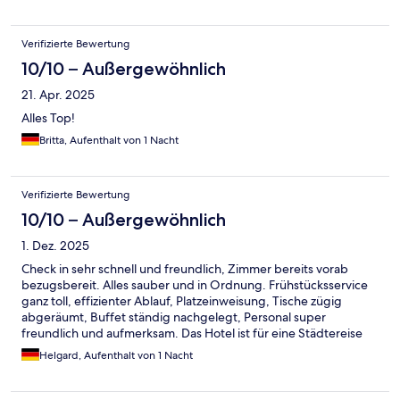
Verifizierte Bewertung
10/10 – Außergewöhnlich
21. Apr. 2025
Alles Top!
Britta, Aufenthalt von 1 Nacht
Verifizierte Bewertung
10/10 – Außergewöhnlich
1. Dez. 2025
Check in sehr schnell und freundlich, Zimmer bereits vorab
bezugsbereit. Alles sauber und in Ordnung. Frühstücksservice
ganz toll, effizienter Ablauf, Platzeinweisung, Tische zügig
abgeräumt, Buffet ständig nachgelegt, Personal super
freundlich und aufmerksam. Das Hotel ist für eine Städtereise
von der Lage und dem Service sehr zu empfehlen, gerne einmal
Helgard, Aufenthalt von 1 Nacht
wieder.