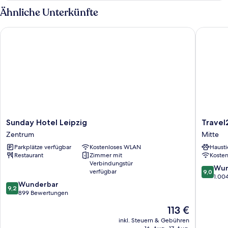
(The
Ähnliche Unterkünfte
One)
Sunday Hotel Leipzig
Travel24
Sunday
Travel24
Sunday Hotel Leipzig
Travel
Hotel
Hotel
Zentrum
Mitte
Leipzig
Mitte
Parkplätze verfügbar
Kostenloses WLAN
Hausti
Zentrum
Restaurant
Zimmer mit
Koste
Verbindungstür
9.0
Wun
verfügbar
9,0
von
1.00
9.2
Wunderbar
10,
9,2
von
899 Bewertungen
Wunder
10,
1.004
Der
113 €
Wunderbar,
Bewert
Preis
899
inkl. Steuern & Gebühren
beträgt