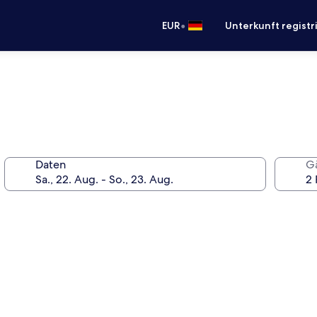
•
EUR
Unterkunft registr
Daten
G