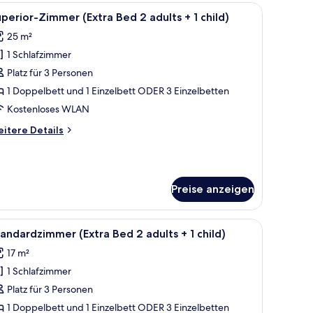
.
ten, Zimmersafe, Schreibtisch
le
Hochwertige Bettwaren, Pillowtop-Betten, Zi
7
perior-Zimmer (Extra Bed 2 adults + 1 child)
otos
25 m²
ür
1 Schlafzimmer
uperior-
immer
Platz für 3 Personen
Extra
1 Doppelbett und 1 Einzelbett ODER 3 Einzelbetten
ed
Kostenloses WLAN
itere
itere Details
dults
tails
r
perior-
immer
ild)
Preise anzeigen
xtra
nzeigen
ed
, einem Schreibtisch mit Stuhl, einer Lampe und Blick ins Freie durch Vorhä
le
Ein Hotelzimmer mit einem großen Bett, einem 
ults
5
andardzimmer (Extra Bed 2 adults + 1 child)
otos
17 m²
ür
ild)
1 Schlafzimmer
tandardzimmer
Extra
Platz für 3 Personen
ed
1 Doppelbett und 1 Einzelbett ODER 3 Einzelbetten