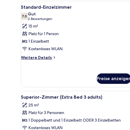
Alle
Ein Hotelzimmer mit einem Bett
4
Standard-Einzelzimmer
Fotos
Gut
für
7,0
7,0 von 10
(2
2 Bewertungen
Standard-
Bewertungen)
15 m²
Einzelzimmer
Platz für 1 Person
anzeigen
1 Einzelbett
Kostenloses WLAN
Weitere
Weitere Details
Details
für
Standard-
Einzelzimmer
Preise anzeige
Alle
Hochwertige Bettwaren, Pillow
7
Superior-Zimmer (Extra Bed 3 adults)
Fotos
25 m²
für
Platz für 3 Personen
Superior-
Zimmer
1 Doppelbett und 1 Einzelbett ODER 3 Einzelbetten
(Extra
Kostenloses WLAN