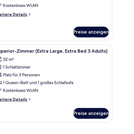
Kostenloses WLAN
dults
itere
itere Details
tails
r
andardzimmer
ild)
Preise anzeigen
xtra
nzeigen
ed
ten, Zimmersafe, Schreibtisch
le
Hochwertige Bettwaren, Pillowtop-Betten, Zi
5
perior-Zimmer (Extra Large, Extra Bed 3 Adults)
ults
otos
32 m²
ür
1 Schlafzimmer
uperior-
ild)
immer
Platz für 3 Personen
Extra
1 Queen-Bett und 1 großes Schlafsofa
arge,
Kostenloses WLAN
xtra
itere
itere Details
ed
tails
r
Preise anzeigen
perior-
dults)
immer
nzeigen
xtra
rge,