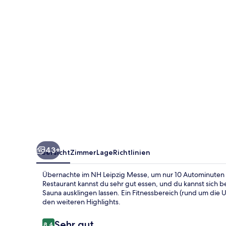
43+
Übersicht
Zimmer
Lage
Richtlinien
Übernachte im NH Leipzig Messe, um nur 10 Autominuten hi
Restaurant kannst du sehr gut essen, und du kannst sich 
Sauna ausklingen lassen. Ein Fitnessbereich (rund um die
den weiteren Highlights.
Bewertungen
Sehr gut
8,4