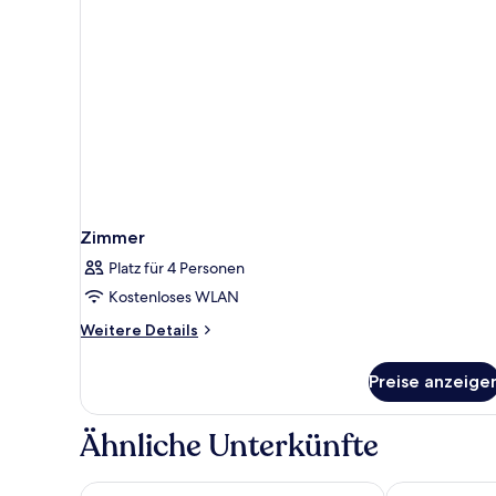
Zimmer
Platz für 4 Personen
Kostenloses WLAN
Weitere
Weitere Details
Details
für
Preise anzeige
Zimmer
Ähnliche Unterkünfte
LOGINN Hotel Leipzig
ACHAT Hotel 