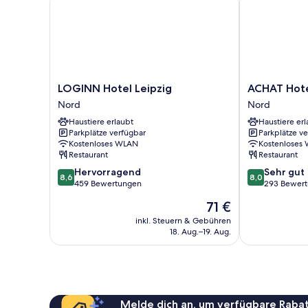
LOGINN
ACHAT
LOGINN Hotel Leipzig
ACHAT Hote
Hotel
Hotel
Nord
Nord
Leipzig
Leipzig
Haustiere erlaubt
Haustiere erl
Nord
Messe
Parkplätze verfügbar
Parkplätze v
Nord
Kostenloses WLAN
Kostenloses
Restaurant
Restaurant
8.6
8.0
Hervorragend
Sehr gut
8,6
8,0
von
von
459 Bewertungen
293 Bewer
10,
10,
Der
71 €
Hervorragend,
Sehr
Preis
459
gut,
inkl. Steuern & Gebühren
beträgt
18. Aug.–19. Aug.
Bewertungen
293
71 €
Bewertungen
Melde dich an, um verfügbare Rabat