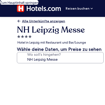
Zum Hauptinhalt springen
Reisen buchen
Alle Unterkünfte anzeigen
NH Leipzig Messe
4.0-
Sterne-
Hotel in Leipzig mit Restaurant und Bar/Lounge
Unterkunft
Wähle deine Daten, um Preise zu sehen
Wo soll’s hingehen?
Fotogalerie
von
NH
Leipzig
Messe