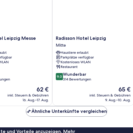
Radisson
l Leipzig Messe
Radisson Hotel Leipzig
Hotel
Mitte
Leipzig
aubt
Haustiere erlaubt
Mitte
erfügbar
Parkplätze verfügbar
 WLAN
Kostenloses WLAN
Restaurant
9.0
Wunderbar
9,0
von
tungen
314 Bewertungen
10,
Der
Der
62 €
65 €
Wunderbar,
Preis
Preis
314
inkl. Steuern & Gebühren
inkl. Steuern & Gebühren
beträgt
beträgt
16. Aug.–17. Aug.
9. Aug.–10. Aug.
Bewertungen
62 €
65 €
Ähnliche Unterkünfte vergleichen
te und Vorteile anzuzeigen. Mehr