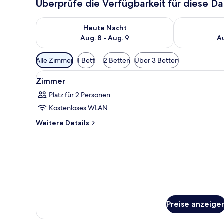
Überprüfe die Verfügbarkeit für diese D
Überprüfe die Verfügbarkeit für heute Nacht, Aug. 8
Überprüfe die
Heute Nacht
Aug. 8 - Aug. 9
Au
Verfügbare
Alle Zimmer
1 Bett
2 Betten
Über 3 Betten
Filter
Alle
Ein Hotelzimmer mit Bett, Schr
für
18
Zimmer
Fotos
Zimmer
Platz für 2 Personen
für
Kostenloses WLAN
Zimmer
anzeigen
Weitere
Weitere Details
Details
für
Zimmer
Preise anzeige