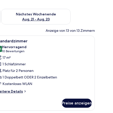
es Wochenende, Aug. 14 - Aug. 16.
Überprüfe die Verfügbarkeit für nächstes Wochenende, Aug. 2
Nächstes Wochenende
Aug. 21 - Aug. 23
Anzeige von 13 von 13 Zimmern
h, Stuhl, Fernseher und einem Fenster mit Vorhängen.
le
Ein Hotelzimmer mit einem großen Bett, einem 
5
tandardzimmer
otos
Hervorragend
ür
6
8,6 von 10
(10
10 Bewertungen
tandardzimmer
Bewertungen)
17 m²
nzeigen
1 Schlafzimmer
Platz für 2 Personen
1 Doppelbett ODER 2 Einzelbetten
Kostenloses WLAN
itere
itere Details
tails
r
Preise anzeigen
andardzimmer