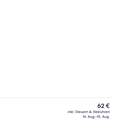
ch
Fitnessbereich
Der
62 €
aktuelle
inkl. Steuern & Gebühren
Preis
14. Aug.–15. Aug.
Bettwaren, Pillowtop-Betten, Zimmersafe, Schreibtisch
Hochwertige Bettwaren, Pillowtop-Bet
beträgt
62 €.