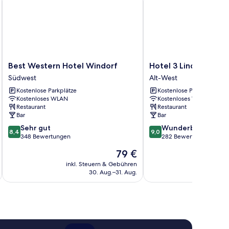
Best
Hotel
Best Western Hotel Windorf
Hotel 3 Linden
Western
3
Südwest
Alt-West
Hotel
Linden
Kostenlose Parkplätze
Kostenlose Parkplätze
Windorf
Alt-
Kostenloses WLAN
Kostenloses WLAN
Südwest
West
Restaurant
Restaurant
Bar
Bar
8.4
9.0
Sehr gut
Wunderbar
8,4
9,0
von
von
348 Bewertungen
282 Bewertungen
10,
10,
Der
79 €
Sehr
Wunderbar,
Preis
gut,
282
inkl. Steuern & Gebühren
inkl. S
beträgt
30. Aug.–31. Aug.
348
Bewertungen
79 €
Bewertungen