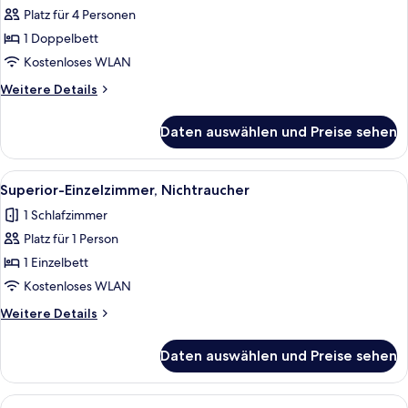
Platz für 4 Personen
Familienzimmer,
Nichtraucher
1 Doppelbett
anzeigen
Kostenloses WLAN
Weitere
Weitere Details
Details
für
Daten auswählen und Preise sehen
Familienzimmer,
Nichtraucher
Alle
Ein Schlafzimmer mit einem hölzernen
2
Superior-Einzelzimmer, Nichtraucher
Fotos
1 Schlafzimmer
für
Platz für 1 Person
Superior-
Einzelzimmer,
1 Einzelbett
Nichtraucher
Kostenloses WLAN
anzeigen
Weitere
Weitere Details
Details
für
Daten auswählen und Preise sehen
Superior-
Einzelzimmer,
Nichtraucher
Alle
Ein Hotelzimmer mit Bett, Schreibtisc