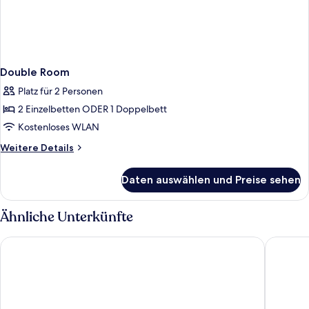
Double Room
Platz für 2 Personen
2 Einzelbetten ODER 1 Doppelbett
Kostenloses WLAN
Weitere
Weitere Details
Details
für
Daten auswählen und Preise sehen
Double
Room
Ähnliche Unterkünfte
Radisson Blu Hotel, Basel
Central 