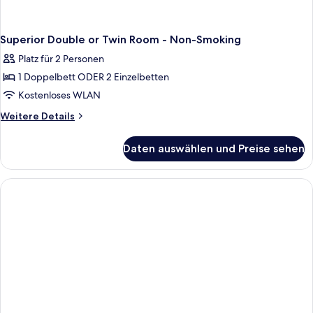
Superior Double or Twin Room - Non-Smoking
Platz für 2 Personen
1 Doppelbett ODER 2 Einzelbetten
Kostenloses WLAN
Weitere
Weitere Details
Details
für
Daten auswählen und Preise sehen
Superior
Double
or
Twin
Room
-
Non-
Smoking