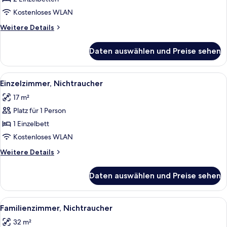
Zweibettzimmer,
Kostenloses WLAN
Nichtraucher
Weitere
Weitere Details
anzeigen
Details
für
Daten auswählen und Preise sehen
Doppel-
oder
Zweibettzimmer,
Alle
Ein Hotelzimmer mit einem hölzernen 
4
Nichtraucher
Einzelzimmer, Nichtraucher
Fotos
17 m²
für
Platz für 1 Person
Einzelzimmer,
Nichtraucher
1 Einzelbett
anzeigen
Kostenloses WLAN
Weitere
Weitere Details
Details
für
Daten auswählen und Preise sehen
Einzelzimmer,
Nichtraucher
Alle
Ein Hotelzimmer mit einem hölzernen 
5
Familienzimmer, Nichtraucher
Fotos
32 m²
für