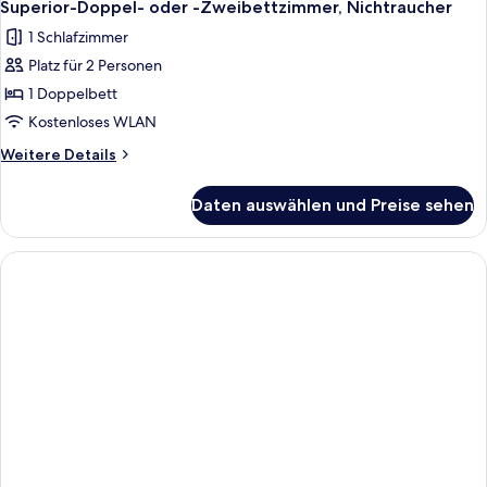
2
Superior-Doppel- oder -Zweibettzimmer, Nichtraucher
Fotos
1 Schlafzimmer
für
Platz für 2 Personen
Superior-
Doppel-
1 Doppelbett
oder
Kostenloses WLAN
-
Weitere
Weitere Details
Zweibettzimmer,
Details
Nichtraucher
für
Daten auswählen und Preise sehen
Superior-
anzeigen
Doppel-
oder
-
Zweibettzimmer,
Nichtraucher