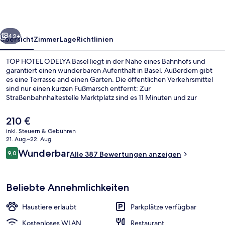
rück
Weiter
42+
Übersicht
Zimmer
Lage
Richtlinien
TOP HOTEL ODELYA Basel liegt in der Nähe eines Bahnhofs und
garantiert einen wunderbaren Aufenthalt in Basel. Außerdem gibt
es eine Terrasse and einen Garten. Die öffentlichen Verkehrsmittel
sind nur einen kurzen Fußmarsch entfernt: Zur
Straßenbahnhaltestelle Marktplatz sind es 11 Minuten und zur
Straßenbahnhaltestelle University 12 Minuten.
Der
210 €
aktuelle
inkl. Steuern & Gebühren
Preis
21. Aug.–22. Aug.
Außenbereich
beträgt
Bewertungen
Wunderbar
9,0
Alle 387 Bewertungen anzeigen
210 €.
9,0 von 10.
Beliebte Annehmlichkeiten
Haustiere erlaubt
Parkplätze verfügbar
Kostenloses WLAN
Restaurant