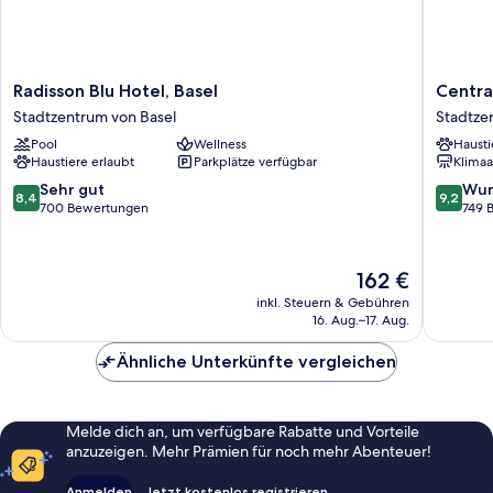
Radisson
Central
Radisson Blu Hotel, Basel
Centra
Blu
City
Stadtzentrum von Basel
Stadtze
Hotel,
Hotel
Pool
Wellness
Hausti
Basel
Rochat
Haustiere erlaubt
Parkplätze verfügbar
Klimaa
Stadtzentrum
Stadtze
von
von
8.4
9.2
Sehr gut
Wun
8,4
9,2
Basel
Basel
von
von
700 Bewertungen
749 
10,
10,
Sehr
Wunder
gut,
749
Der
162 €
700
Bewert
Preis
inkl. Steuern & Gebühren
Bewertungen
beträgt
16. Aug.–17. Aug.
162 €
Ähnliche Unterkünfte vergleichen
Melde dich an, um verfügbare Rabatte und Vorteile
anzuzeigen. Mehr Prämien für noch mehr Abenteuer!
Anmelden
Jetzt kostenlos registrieren