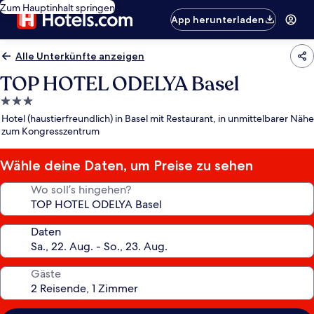
Zum Hauptinhalt springen
App herunterladen
Alle Unterkünfte anzeigen
TOP HOTEL ODELYA Basel
3.0-
Sterne-
Hotel (haustierfreundlich) in Basel mit Restaurant, in unmittelbarer Nähe
Unterkunft
zum Kongresszentrum
Wähle deine Daten, um Preise zu sehen
Wo soll’s hingehen?
Daten
Gäste