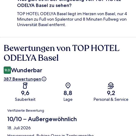
ODELYA Basel zu sehen?
TOP HOTEL ODELYA Basel liegt im Herzen von Basel, nur 4
Minuten zu Fuß von Spalentor und 8 Minuten Fußweg von
Universität Basel entfernt.
Bewertungen von TOP HOTEL
Bewertungen
ODELYA Basel
Wunderbar
9,0
387 Bewertungen
9,6
8,8
9,2
Sauberkeit
Lage
Personal & Service
Bewertungen
Verifizierte Bewertung
10/10 – Außergewöhnlich
18. Juli 2026
Hervorragend. Ruhige Oase in Zentrumsnähe