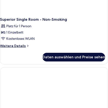
Superior Single Room - Non-Smoking
Platz für 1 Person
1 Einzelbett
Kostenloses WLAN
Weitere
Weitere Details
Details
für
Daten auswählen und Preise sehen
Superior
Single
Room
-
Non-
Smoking