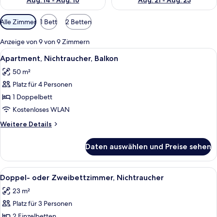
Aug. 14 - Aug. 16
Aug. 21 - Aug. 23
Verfügbare
Alle Zimmer
1 Bett
2 Betten
Filter
für
Anzeige von 9 von 9 Zimmern
Zimmer
Alle
Ein modernes Hotelzimmer mit einem d
6
Apartment, Nichtraucher, Balkon
Fotos
50 m²
für
Platz für 4 Personen
Apartment,
Nichtraucher,
1 Doppelbett
Balkon
Kostenloses WLAN
anzeigen
Weitere
Weitere Details
Details
für
Daten auswählen und Preise sehen
Apartment,
Nichtraucher,
Balkon
Alle
Ein ordentlich bezogenes Bett mit gel
6
Doppel- oder Zweibettzimmer, Nichtraucher
Fotos
23 m²
für
Platz für 3 Personen
Doppel-
oder
2 Einzelbetten