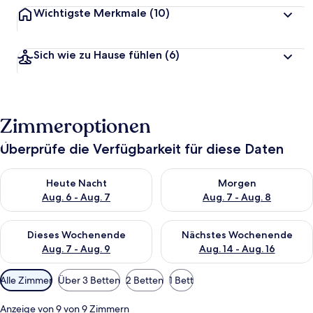
Wichtigste Merkmale
(10)
Sich wie zu Hause fühlen
(6)
Zimmeroptionen
Überprüfe die Verfügbarkeit für diese Daten
Überprüfe die Verfügbarkeit für heute Nacht, Aug. 6 - Aug. 7.
Überprüfe die Verfügbarkeit f
Heute Nacht
Morgen
Aug. 6 - Aug. 7
Aug. 7 - Aug. 8
Überprüfe die Verfügbarkeit für dieses Wochenende, Aug. 7 - 
Überprüfe die Verfügbarkeit f
Dieses Wochenende
Nächstes Wochenende
Aug. 7 - Aug. 9
Aug. 14 - Aug. 16
Verfügbare
Alle Zimmer
Über 3 Betten
2 Betten
1 Bett
Filter
für
Anzeige von 9 von 9 Zimmern