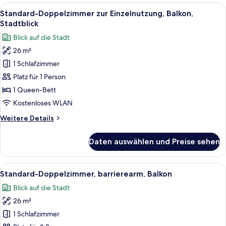
Balkon,
Alle
Ein Hotelzimmer mit Bett, Schreibtisc
19
Stadtblick
Standard-Doppelzimmer zur Einzelnutzung, Balkon,
Fotos
Stadtblick
für
Blick auf die Stadt
Standard-
26 m²
Doppelzimmer
1 Schlafzimmer
zur
Einzelnutzung,
Platz für 1 Person
Balkon,
1 Queen-Bett
Stadtblick
Kostenloses WLAN
anzeigen
Weitere
Weitere Details
Details
für
Daten auswählen und Preise sehen
Standard-
Doppelzimmer
zur
Alle
Zimmersafe, Schreibtisch, kostenlose
4
Einzelnutzung,
Standard-Doppelzimmer, barrierearm, Balkon
Fotos
Balkon,
Blick auf die Stadt
Stadtblick
für
26 m²
Standard-
Doppelzimmer,
1 Schlafzimmer