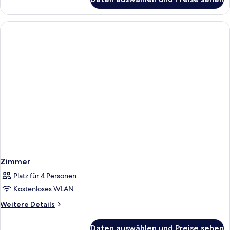
Zimmer
Zimmer
Platz für 4 Personen
Kostenloses WLAN
Weitere
Weitere Details
Details
für
Daten auswählen und Preise sehen