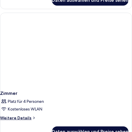
Daten auswählen und Preise sehen
Standard-
Doppelzimmer
zur
Einzelnutzung,
barrierearm,
Balkon
Zimmer
Platz für 4 Personen
Kostenloses WLAN
Weitere
Weitere Details
Details
für
Daten auswählen und Preise sehen