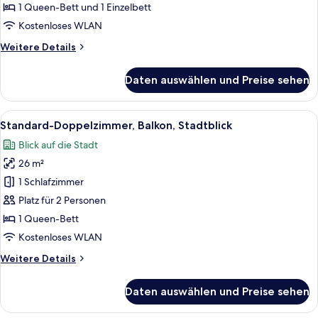
Stadtblick
1 Queen-Bett und 1 Einzelbett
anzeigen
Kostenloses WLAN
Weitere
Weitere Details
Details
für
Daten auswählen und Preise sehen
Familien-
Dreibettzimmer,
Balkon,
Alle
Ein Hotelzimmer mit Bett, Schreibtisc
21
Stadtblick
Standard-Doppelzimmer, Balkon, Stadtblick
Fotos
Blick auf die Stadt
für
26 m²
Standard-
Doppelzimmer,
1 Schlafzimmer
Balkon,
Platz für 2 Personen
Stadtblick
1 Queen-Bett
anzeigen
Kostenloses WLAN
Weitere
Weitere Details
Details
für
Daten auswählen und Preise sehen
Standard-
Doppelzimmer,