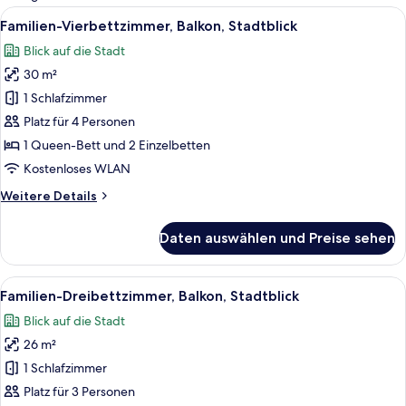
Zimmer
Alle
Ein Hotelzimmer mit zwei Betten, jew
27
Familien-Vierbettzimmer, Balkon, Stadtblick
Fotos
Blick auf die Stadt
für
30 m²
Familien-
Vierbettzimmer,
1 Schlafzimmer
Balkon,
Platz für 4 Personen
Stadtblick
1 Queen-Bett und 2 Einzelbetten
anzeigen
Kostenloses WLAN
Weitere
Weitere Details
Details
für
Daten auswählen und Preise sehen
Familien-
Vierbettzimmer,
Balkon,
Alle
Zimmersafe, Schreibtisch, kostenlose
16
Stadtblick
Familien-Dreibettzimmer, Balkon, Stadtblick
Fotos
Blick auf die Stadt
für
26 m²
Familien-
Dreibettzimmer,
1 Schlafzimmer
Balkon,
Platz für 3 Personen