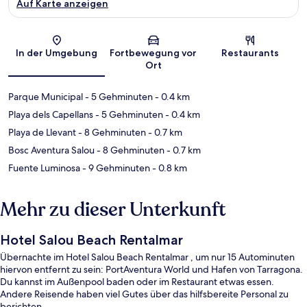
Auf Karte anzeigen
Karte
In der Umgebung
Fortbewegung vor
Restaurants
Ort
Parque Municipal
- 5 Gehminuten
- 0.4 km
Playa dels Capellans
- 5 Gehminuten
- 0.4 km
Playa de Llevant
- 8 Gehminuten
- 0.7 km
Bosc Aventura Salou
- 8 Gehminuten
- 0.7 km
Fuente Luminosa
- 9 Gehminuten
- 0.8 km
Mehr zu dieser Unterkunft
Hotel Salou Beach Rentalmar
Übernachte im Hotel Salou Beach Rentalmar , um nur 15 Autominuten
hiervon entfernt zu sein: PortAventura World und Hafen von Tarragona.
Du kannst im Außenpool baden oder im Restaurant etwas essen.
Andere Reisende haben viel Gutes über das hilfsbereite Personal zu
berichten.