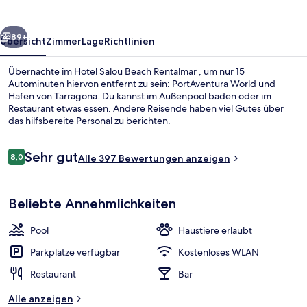
rück
Weiter
89+
Übersicht
Zimmer
Lage
Richtlinien
Übernachte im Hotel Salou Beach Rentalmar , um nur 15
Autominuten hiervon entfernt zu sein: PortAventura World und
Hafen von Tarragona. Du kannst im Außenpool baden oder im
Restaurant etwas essen. Andere Reisende haben viel Gutes über
das hilfsbereite Personal zu berichten.
Bewertungen
Sehr gut
8,0
Alle 397 Bewertungen anzeigen
8,0 von 10.
Strand
Beliebte Annehmlichkeiten
Pool
Haustiere erlaubt
Parkplätze verfügbar
Kostenloses WLAN
Restaurant
Bar
Alle anzeigen