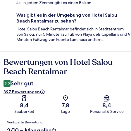
Ja, in jedem Zimmer gibt es einen Balkon.
Was gibt es in der Umgebung von Hotel Salou
Beach Rentalmar zu sehen?
Hotel Salou Beach Rentalmar befindet sich in Stadtzentrum
von Salou, nur 5 Minuten zu Fuß von Playa dels Capellans und 9
Minuten Fußweg von Fuente Luminosa entfernt.
Bewertungen von Hotel Salou
Bewertungen
Beach Rentalmar
Sehr gut
8,0
397 Bewertungen
8,4
7,8
8,4
Sauberkeit
Lage
Personal & Service
Bewertungen
Verifizierte Bewertung
2/10 – Mangelhaft