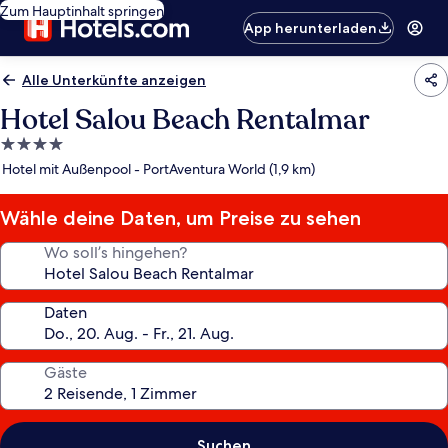
Zum Hauptinhalt springen
App herunterladen
Alle Unterkünfte anzeigen
Hotel Salou Beach Rentalmar
4.0-
Sterne-
Hotel mit Außenpool - PortAventura World (1,9 km)
Unterkunft
Wähle deine Daten, um Preise zu sehen
Wo soll’s hingehen?
Daten
Gäste
Suchen