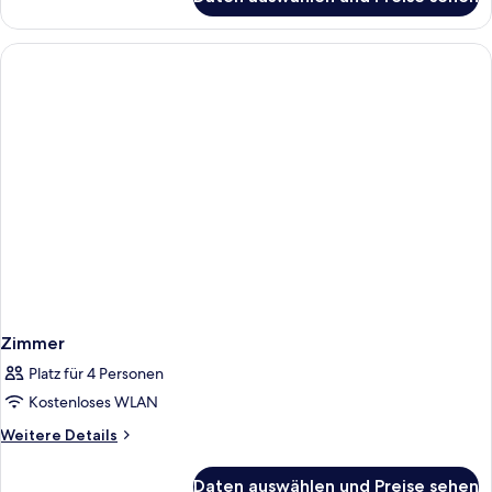
Zimmer
Zimmer
Platz für 4 Personen
Kostenloses WLAN
Weitere
Weitere Details
Details
für
Daten auswählen und Preise sehen