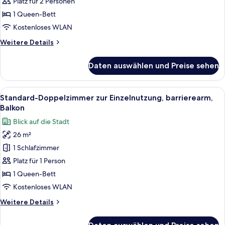
barrierearm,
Platz für 2 Personen
Balkon
1 Queen-Bett
anzeigen
Kostenloses WLAN
Weitere
Weitere Details
Details
für
Daten auswählen und Preise sehen
Standard-
Doppelzimmer,
barrierearm,
Alle
Zimmersafe, Schreibtisch, kostenlose
4
Balkon
Standard-Doppelzimmer zur Einzelnutzung, barrierearm,
Fotos
Balkon
für
Blick auf die Stadt
Standard-
26 m²
Doppelzimmer
1 Schlafzimmer
zur
Einzelnutzung,
Platz für 1 Person
barrierearm,
1 Queen-Bett
Balkon
Kostenloses WLAN
anzeigen
Weitere
Weitere Details
Details
für