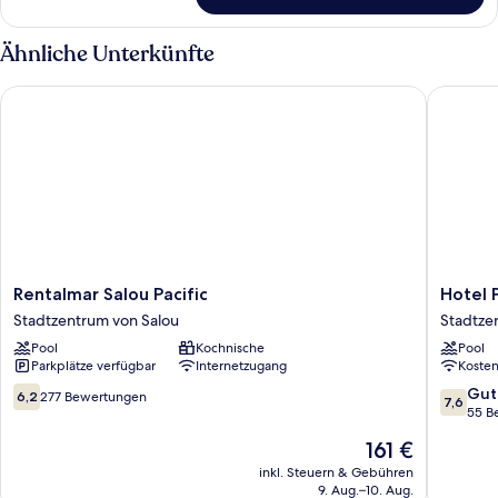
Zimmer
Ähnliche Unterkünfte
Rentalmar Salou Pacific
Hotel Pl
Rentalmar
Hotel
Rentalmar Salou Pacific
Hotel 
Salou
Planas
Stadtzentrum von Salou
Stadtze
Pacific
Stadtze
Pool
Kochnische
Pool
Stadtzentrum
von
Parkplätze verfügbar
Internetzugang
Koste
von
Salou
Salou
6.2
7.6
Gut
6,2
277 Bewertungen
7,6
von
von
55 B
10,
10,
Der
161 €
277
Gut,
Preis
Bewertungen
55
inkl. Steuern & Gebühren
beträgt
9. Aug.–10. Aug.
Bewert