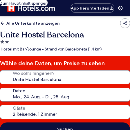
Zum Hauptinhalt springen
App herunterladen
Alle Unterkünfte anzeigen
Unite Hostel Barcelona
2.0-
Sterne-
Hostel mit Bar/Lounge - Strand von Barceloneta (1,4 km)
Unterkunft
Wähle deine Daten, um Preise zu sehen
Wo soll’s hingehen?
Daten
Gäste
Suchen