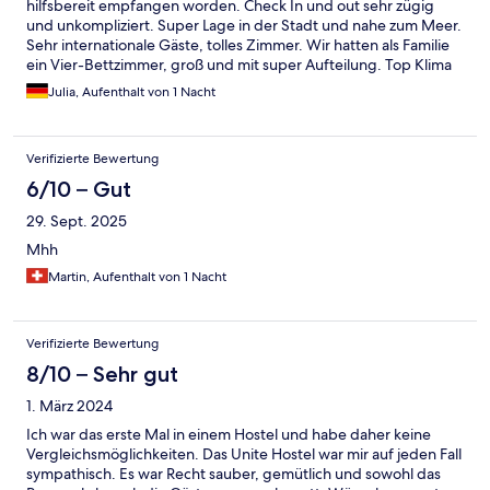
hilfsbereit empfangen worden. Check In und out sehr zügig
und unkompliziert. Super Lage in der Stadt und nahe zum Meer.
Sehr internationale Gäste, tolles Zimmer. Wir hatten als Familie
ein Vier-Bettzimmer, groß und mit super Aufteilung. Top Klima
und eigenes Parkhaus. In unseren Zwanzigern hätten wir es
Julia, Aufenthalt von 1 Nacht
noch sensationeller gefunden. Sehr empfehlenswert.
Verifizierte Bewertung
6/10 – Gut
29. Sept. 2025
Mhh
Martin, Aufenthalt von 1 Nacht
Verifizierte Bewertung
8/10 – Sehr gut
1. März 2024
Ich war das erste Mal in einem Hostel und habe daher keine
Vergleichsmöglichkeiten. Das Unite Hostel war mir auf jeden Fall
sympathisch. Es war Recht sauber, gemütlich und sowohl das