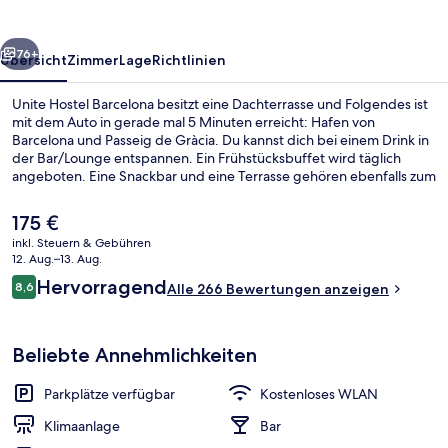
rück
Weiter
76+
Übersicht
Zimmer
Lage
Richtlinien
Unite Hostel Barcelona besitzt eine Dachterrasse und Folgendes ist
mit dem Auto in gerade mal 5 Minuten erreicht: Hafen von
Barcelona und Passeig de Gràcia. Du kannst dich bei einem Drink in
der Bar/Lounge entspannen. Ein Frühstücksbuffet wird täglich
angeboten. Eine Snackbar und eine Terrasse gehören ebenfalls zum
Angebot. Die öffentlichen Verkehrsmittel sind nur einen kurzen
Fußmarsch entfernt: Zur U-Bahn-Station Ciutadella - Vila Olímpica
Der
175 €
sind es 5 Minuten und zur U-Bahn-Station Bogatell 7 Minuten.
aktuelle
inkl. Steuern & Gebühren
Preis
12. Aug.–13. Aug.
Terrasse/Patio
beträgt
Bewertungen
Hervorragend
8,6
Alle 266 Bewertungen anzeigen
175 €.
8,6 von 10.
Beliebte Annehmlichkeiten
Parkplätze verfügbar
Kostenloses WLAN
Klimaanlage
Bar