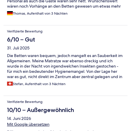
Personal als auch die Gäste waren sehr nett. Wünschenswert
wären noch Vorhänge an den Betten gewesen um etwas mehr
Privatsphäre zu haben. Das Frühstück war so lala, aber in
Thomas, Aufenthalt von 3 Nächten
Ordnung. Ich würde aber wieder da übernachten. Danke für
den tollen Aufenthalt!
Verifizierte Bewertung
6/10 – Gut
31. Juli 2025
Die Betten waren bequem, jedoch mangelt es an Sauberkeit im
Allgemeinen. Meine Matratze war ebenso dreckig und ich
wurde in der Nacht von irgendwelchen Insekten gestochen -
für mich ein bedeutender Hygienemangel. Von der Lage her
war es gut, nicht direkt im Zentrum aber zentral gelegen und in
30-40 Minuten zu Fuss warst du im Zentrum der Stadt. Die
Stefan, Aufenthalt von 3 Nächten
Türen leise zu schliessen ist unmöglich, demzufolge kann der
Schlaf darunter leiden. Ebenso ist es bei den Schliessfächern,
die sich in den Zimmern befinden.
Verifizierte Bewertung
10/10 – Außergewöhnlich
14. Juni 2026
Mit Google übersetzen