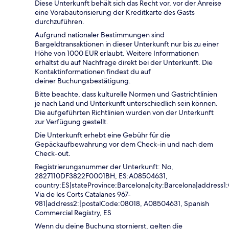
Diese Unterkunft behält sich das Recht vor, vor der Anreise
eine Vorabautorisierung der Kreditkarte des Gasts
durchzuführen.
Aufgrund nationaler Bestimmungen sind
Bargeldtransaktionen in dieser Unterkunft nur bis zu einer
Höhe von 1000 EUR erlaubt. Weitere Informationen
erhältst du auf Nachfrage direkt bei der Unterkunft. Die
Kontaktinformationen findest du auf
deiner Buchungsbestätigung.
Bitte beachte, dass kulturelle Normen und Gastrichtlinien
je nach Land und Unterkunft unterschiedlich sein können.
Die aufgeführten Richtlinien wurden von der Unterkunft
zur Verfügung gestellt.
Die Unterkunft erhebt eine Gebühr für die
Gepäckaufbewahrung vor dem Check-in und nach dem
Check-out.
Registrierungsnummer der Unterkunft: No,
2827110DF3822F0001BH, ES:A08504631,
country:ES|stateProvince:Barcelona|city:Barcelona|address1
Via de les Corts Catalanes 967-
981|address2:|postalCode:08018, A08504631, Spanish
Commercial Registry, ES
Wenn du deine Buchung stornierst, gelten die