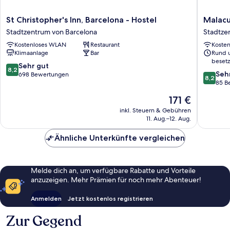
St
Malacun
St Christopher's Inn, Barcelona - Hostel
Malacu
Christopher's
Barcelo
Stadtzentrum von Barcelona
Stadtze
Inn,
Stadtze
Kostenloses WLAN
Restaurant
Koste
Barcelona
von
Klimaanlage
Bar
Rund 
-
Barcelo
besetz
Hostel
8.2
Sehr gut
8,2
8.2
Stadtzentrum
Seh
von
698 Bewertungen
8,2
von
von
85 B
10,
10,
Barcelona
Sehr
Der
171 €
Sehr
gut,
Preis
gut,
inkl. Steuern & Gebühren
698
beträgt
11. Aug.–12. Aug.
85
Bewertungen
171 €
Bewert
Ähnliche Unterkünfte vergleichen
Melde dich an, um verfügbare Rabatte und Vorteile
anzuzeigen. Mehr Prämien für noch mehr Abenteuer!
Anmelden
Jetzt kostenlos registrieren
Zur Gegend