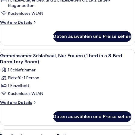
eigenes
1 Einzel-Etagenbett und 2 Einzelbetten ODER 2 Einzel-
8-
Etagenbetten
Bad
Bed
Dormitory
Kostenloses WLAN
anzeigen
Room)
Weitere
Weitere Details
Details
für
Daten auswählen und Preise sehen
Vierbettzimmer,
eigenes
Bad
Alle
Ein Schlafsaalzimmer mit Etagenbette
7
Gemeinsamer Schlafsaal, Nur Frauen (1 bed in a 8-Bed
Fotos
Dormitory Room)
für
1 Schlafzimmer
Gemeinsamer
Platz für 1 Person
Schlafsaal,
1 Einzelbett
Nur
Frauen
Kostenloses WLAN
(1
Weitere
Weitere Details
bed
Details
für
in
Daten auswählen und Preise sehen
Gemeinsamer
a
Schlafsaal,
8-
Nur
Alle
Ein Flur mit Etagenbetten, einem Fenst
5
Frauen