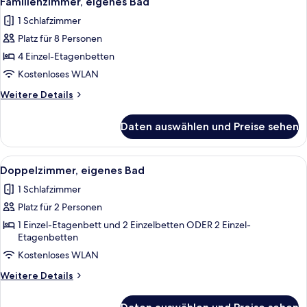
Bed
Familienzimmer, eigenes Bad
Fotos
(1
Dormitory
1 Schlafzimmer
bed
für
Room)
in
Platz für 8 Personen
Familienzimmer,
anzeigen
a
eigenes
4 Einzel-Etagenbetten
8-
Bad
Bed
Kostenloses WLAN
Dormitory
anzeigen
Weitere
Weitere Details
Room)
Details
für
Daten auswählen und Preise sehen
Familienzimmer,
eigenes
Bad
Alle
Ein kleines Schlafzimmer mit zwei Bett
9
Doppelzimmer, eigenes Bad
Fotos
1 Schlafzimmer
für
Platz für 2 Personen
Doppelzimmer,
eigenes
1 Einzel-Etagenbett und 2 Einzelbetten ODER 2 Einzel-
Etagenbetten
Bad
Kostenloses WLAN
anzeigen
Weitere
Weitere Details
Details
für