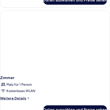
Daten auswählen und Preise sehen
Doppelzimmer,
eigenes
Bad
Zimmer
Platz für 1 Person
Kostenloses WLAN
Weitere
Weitere Details
Details
für
Daten auswählen und Preise sehen