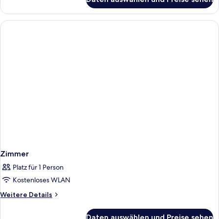
Zimmer
Zimmer
Platz für 1 Person
Kostenloses WLAN
Weitere
Weitere Details
Details
für
Daten auswählen und Preise sehen