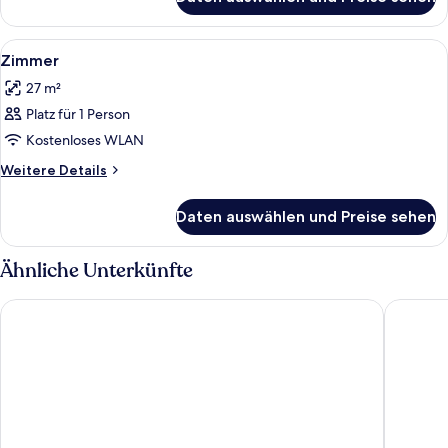
Zimmer
Alle
Kostenloses WLAN, Bettwäsche
8
Zimmer
Fotos
27 m²
für
Platz für 1 Person
Zimmer
anzeigen
Kostenloses WLAN
Weitere
Weitere Details
Details
für
Daten auswählen und Preise sehen
Zimmer
Ähnliche Unterkünfte
St Christopher's Inn, Barcelona - Hostel
Malacuna