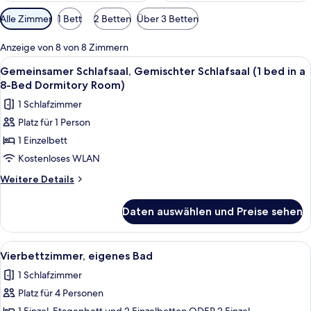
Verfügbare
Alle Zimmer
1 Bett
2 Betten
Über 3 Betten
Filter
für
Anzeige von 8 von 8 Zimmern
Zimmer
Alle
Ein Schlafsaalzimmer mit Etagenbette
8
Gemeinsamer Schlafsaal, Gemischter Schlafsaal (1 bed in a
Fotos
8-Bed Dormitory Room)
für
1 Schlafzimmer
Gemeinsamer
Platz für 1 Person
Schlafsaal,
1 Einzelbett
Gemischter
Schlafsaal
Kostenloses WLAN
(1
Weitere
Weitere Details
bed
Details
für
in
Daten auswählen und Preise sehen
Gemeinsamer
a
Schlafsaal,
8-
Gemischter
Alle
Ein ordentlich bezogenes Bett mit N
11
Bed
Schlafsaal
Vierbettzimmer, eigenes Bad
Fotos
(1
Dormitory
1 Schlafzimmer
bed
für
Room)
in
Platz für 4 Personen
Vierbettzimmer,
anzeigen
a