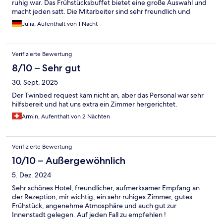
ruhig war. Das Frühstücksbuffet bietet eine große Auswahl und
macht jeden satt. Die Mitarbeiter sind sehr freundlich und
hilfsbereit. Die Parkplätze sind zwar klein aber mit 15 € pro
Julia, Aufenthalt von 1 Nacht
Nacht absolut super.
Verifizierte Bewertung
8/10 – Sehr gut
30. Sept. 2025
Der Twinbed request kam nicht an, aber das Personal war sehr
hilfsbereit und hat uns extra ein Zimmer hergerichtet.
Armin, Aufenthalt von 2 Nächten
Verifizierte Bewertung
10/10 – Außergewöhnlich
5. Dez. 2024
Sehr schönes Hotel, freundlicher, aufmerksamer Empfang an
der Rezeption, mir wichtig, ein sehr ruhiges Zimmer, gutes
Frühstück, angenehme Atmosphäre und auch gut zur
Innenstadt gelegen. Auf jeden Fall zu empfehlen !