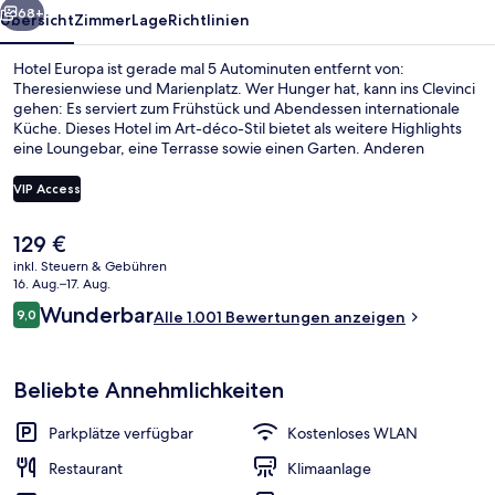
68+
Übersicht
Zimmer
Lage
Richtlinien
Hotel Europa ist gerade mal 5 Autominuten entfernt von:
Theresienwiese und Marienplatz. Wer Hunger hat, kann ins Clevinci
gehen: Es serviert zum Frühstück und Abendessen internationale
Küche. Dieses Hotel im Art-déco-Stil bietet als weitere Highlights
eine Loungebar, eine Terrasse sowie einen Garten. Anderen
Reisenden gefallen das hilfsbereite Personal und der allgemeine
Zustand sehr gut. Die Unterkunft ist nur einen kurzen Fußmarsch
VIP Access
von den öffentlichen Verkehrsmitteln entfernt: Zur U-Bahn läuft
man 3 Minuten (Straßenbahnhaltestelle Sandstraße) bzw. 6 Minuten
Der
129 €
(Straßenbahnhaltestelle Hochschule München).
Rezeption
aktuelle
inkl. Steuern & Gebühren
Preis
16. Aug.–17. Aug.
beträgt
Bewertungen
Wunderbar
9,0
Alle 1.001 Bewertungen anzeigen
129 €.
9,0 von 10.
Beliebte Annehmlichkeiten
Parkplätze verfügbar
Kostenloses WLAN
Restaurant
Klimaanlage