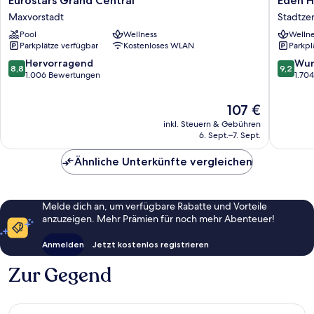
Eurostars Grand Central
Eden H
Grand
Hotel
Maxvorstadt
Stadtze
Central
Wolff
Pool
Wellness
Wellne
Maxvorstadt
Stadtze
Parkplätze verfügbar
Kostenloses WLAN
Parkpl
von
Münche
8.8
9.2
Hervorragend
Wun
8,8
9,2
von
von
1.006 Bewertungen
1.70
10,
10,
Hervorragend,
Wunder
Der
107 €
1.006
1.704
Preis
inkl. Steuern & Gebühren
Bewertungen
Bewert
beträgt
6. Sept.–7. Sept.
107 €
Ähnliche Unterkünfte vergleichen
Melde dich an, um verfügbare Rabatte und Vorteile
anzuzeigen. Mehr Prämien für noch mehr Abenteuer!
Anmelden
Jetzt kostenlos registrieren
Zur Gegend