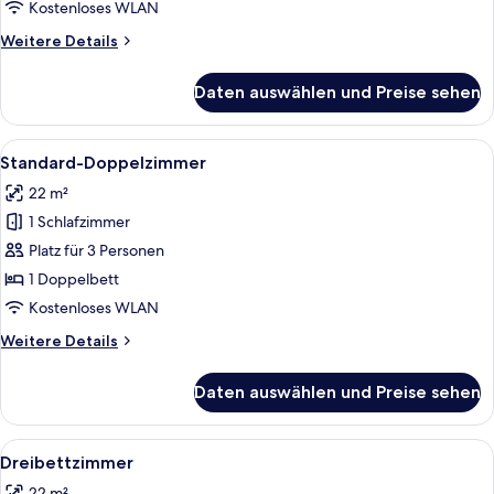
Kostenloses WLAN
Weitere
Weitere Details
Details
für
Daten auswählen und Preise sehen
Einzelzimmer,
1 Einzelbett
Alle
Ein Hotelzimmer mit einem Bett, einer
10
Standard-Doppelzimmer
Fotos
22 m²
für
1 Schlafzimmer
Standard-
Doppelzimmer
Platz für 3 Personen
anzeigen
1 Doppelbett
Kostenloses WLAN
Weitere
Weitere Details
Details
für
Daten auswählen und Preise sehen
Standard-
Doppelzimmer
Alle
Ein modernes Hotelzimmer mit Bett, Sc
9
Dreibettzimmer
Fotos
22 m²