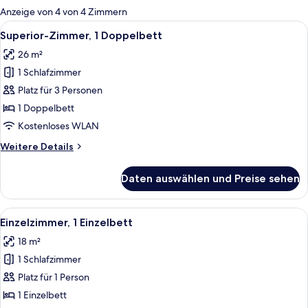
für
Anzeige von 4 von 4 Zimmern
Zimmer
Alle
Ein Hotelzimmer mit einem großen Bett
7
Superior-Zimmer, 1 Doppelbett
Fotos
26 m²
für
1 Schlafzimmer
Superior-
Zimmer,
Platz für 3 Personen
1
1 Doppelbett
Doppelbett
Kostenloses WLAN
anzeigen
Weitere
Weitere Details
Details
für
Daten auswählen und Preise sehen
Superior-
Zimmer,
1
Alle
Ein Hotelzimmer mit Bett, Nachttischen
7
Doppelbett
Einzelzimmer, 1 Einzelbett
Fotos
18 m²
für
1 Schlafzimmer
Einzelzimmer,
1 Einzelbett
Platz für 1 Person
anzeigen
1 Einzelbett