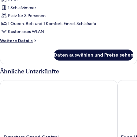
für
1 Schlafzimmer
Dreibettzimmer
anzeigen
Platz für 3 Personen
1 Queen-Bett und 1 Komfort-Einzel-Schlafsofa
Kostenloses WLAN
Weitere
Weitere Details
Details
für
Daten auswählen und Preise sehen
Dreibettzimmer
Ähnliche Unterkünfte
Eurostars Grand Central
Eden Hot
Eurostars
Eden