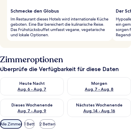
Schmecke den Globus
Der Sc
Im Restaurant dieses Hotels wird internationale Küche
Hypoall
geboten. Eine Bar bereichert die kulinarische Reise.
ein gem
Das Frühstücksbuffet umfasst vegane, vegetarische
sorgen 
und lokale Optionen.
Regendu
Zimmeroptionen
Überprüfe die Verfügbarkeit für diese Daten
Überprüfe die Verfügbarkeit für heute Nacht, Aug. 6 - Aug. 7.
Überprüfe die Verfügbarkeit f
Heute Nacht
Morgen
Aug. 6 - Aug. 7
Aug. 7 - Aug. 8
Überprüfe die Verfügbarkeit für dieses Wochenende, Aug. 7 - 
Überprüfe die Verfügbarkeit f
Dieses Wochenende
Nächstes Wochenende
Aug. 7 - Aug. 9
Aug. 14 - Aug. 16
Verfügbare
Alle Zimmer
1 Bett
2 Betten
Filter