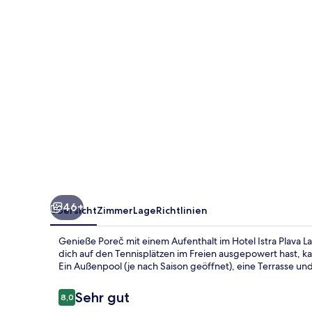
46+
Übersicht
Zimmer
Lage
Richtlinien
Genieße Poreč mit einem Aufenthalt im Hotel Istra Plava 
dich auf den Tennisplätzen im Freien ausgepowert hast, k
Ein Außenpool (je nach Saison geöffnet), eine Terrasse un
Bewertungen
Sehr gut
8,0
8,0 von 10.