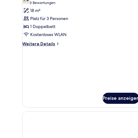
für
7,4 von 10
(3
3 Bewertungen
Economy-
Bewertungen)
18 m²
Zimmer
Platz für 3 Personen
anzeigen
1 Doppelbett
Kostenloses WLAN
Weitere
Weitere Details
Details
für
Economy-
Zimmer
Preise anzeige