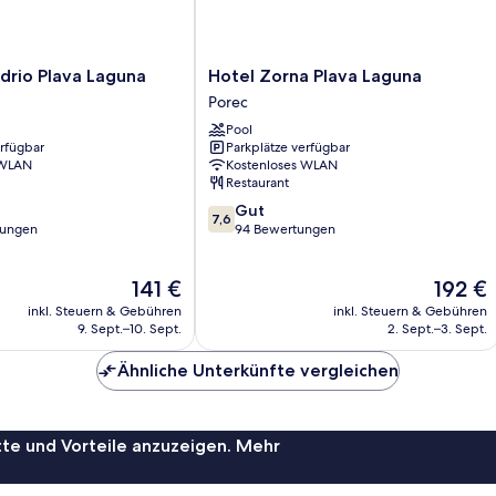
Hotel
drio Plava Laguna
Hotel Zorna Plava Laguna
Zorna
Porec
Plava
Pool
Laguna
erfügbar
Parkplätze verfügbar
Porec
 WLAN
Kostenloses WLAN
Restaurant
7.6
Gut
7,6
von
tungen
94 Bewertungen
10,
Gut,
Der
Der
141 €
192 €
94
Preis
Preis
Bewertungen
inkl. Steuern & Gebühren
inkl. Steuern & Gebühren
beträgt
beträgt
9. Sept.–10. Sept.
2. Sept.–3. Sept.
141 €
192 €
Ähnliche Unterkünfte vergleichen
te und Vorteile anzuzeigen. Mehr