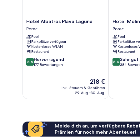
Hotel
Hotel
Hotel Albatros Plava Laguna
Hotel Molin
Albatros
Molindrio
Porec
Porec
Plava
Plava
Pool
Pool
Laguna
Laguna
Parkplätze verfügbar
Parkplätze v
Porec
Porec
Kostenloses WLAN
Kostenloses
Restaurant
Restaurant
8.6
8.4
Hervorragend
Sehr gut
8,6
8,4
von
von
177 Bewertungen
384 Bewer
10,
10,
Hervorragend,
Sehr
Der
218 €
177
gut,
Preis
Bewertungen
384
inkl. Steuern & Gebühren
beträgt
Bewertungen
29. Aug.–30. Aug.
218 €
Melde dich an, um verfügbare Rabat
Prämien für noch mehr Abenteuer!