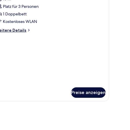
de
ür
Platz für 3 Personen
LASSIC
OOM
1 Doppelbett
ITH
Kostenloses WLAN
ALCONY
itere
itere Details
EA
tails
IDE
r
ASSIC
nzeigen
OOM
ITH
ALCONY
A
DE
Preise anzeigen