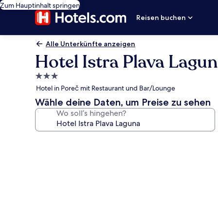
Zum Hauptinhalt springen
Reisen buchen
Alle Unterkünfte anzeigen
Hotel Istra Plava Lagu
3.0-
Sterne-
Hotel in Poreč mit Restaurant und Bar/Lounge
Unterkunft
Wähle deine Daten, um Preise zu sehen
Wo soll’s hingehen?
Fotogalerie
von
Hotel
Istra
Plava
Laguna