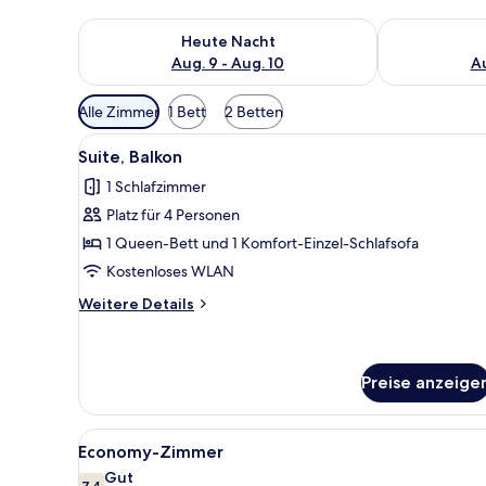
Überprüfe die Verfügbarkeit für heute Nacht, Aug. 9
Überprüfe die
Heute Nacht
Aug. 9 - Aug. 10
Au
Verfügbare
Alle Zimmer
1 Bett
2 Betten
Filter
Alle
Ein Hotelzimmer mit einem gro
für
6
Suite, Balkon
Fotos
Zimmer
1 Schlafzimmer
für
Platz für 4 Personen
Suite,
Balkon
1 Queen-Bett und 1 Komfort-Einzel-Schlafsofa
anzeigen
Kostenloses WLAN
Weitere
Weitere Details
Details
für
Suite,
Balkon
Preise anzeige
Alle
Ein Hotelzimmer mit einem gro
4
Economy-Zimmer
Fotos
Gut
7,4