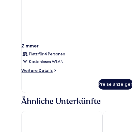
Zimmer
Platz für 4 Personen
Kostenloses WLAN
Weitere
Weitere Details
Details
für
Preise anzeige
Zimmer
Ähnliche Unterkünfte
Hotel Albatros Plava Laguna
Hotel Molindr