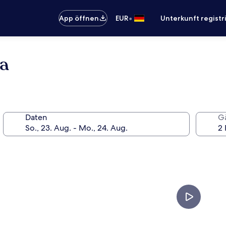
•
App öffnen
EUR
Unterkunft registr
na
Daten
G