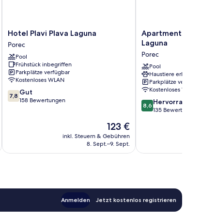
Hotel
Apartments
Hotel Plavi Plava Laguna
Apartments Bellevue
Plavi
Bellevue
Laguna
Porec
Plava
Plava
Porec
Pool
Laguna
Laguna
Frühstück inbegriffen
Porec
Porec
Pool
Parkplätze verfügbar
Haustiere erlaubt
Kostenloses WLAN
Parkplätze verfügbar
Kostenloses WLAN
7.8
Gut
7,8
von
158 Bewertungen
8.6
Hervorragend
8,6
10,
von
135 Bewertungen
Gut,
10,
Der
123 €
158
Hervorragend,
Preis
Bewertungen
135
inkl. Steuern & Gebühren
inkl. S
beträgt
8. Sept.–9. Sept.
Bewertungen
123 €
Anmelden
Jetzt kostenlos registrieren