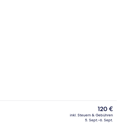
Fassade der Unterkunft
Video
Der
120 €
aktuelle
inkl. Steuern & Gebühren
Preis
5. Sept.–6. Sept.
Fassade der Unterkunft
beträgt
120 €.