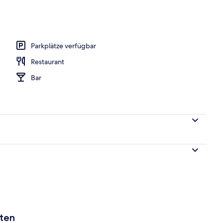
, Liegestühle, Sonnenschirme, Volleyball
Parkplätze verfügbar
Restaurant
Bar
aten