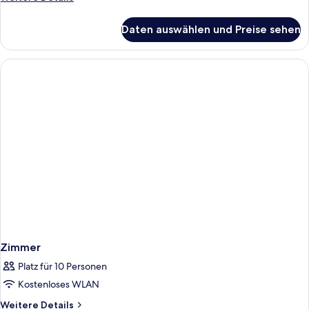
Details
für
Daten auswählen und Preise sehen
Zimmer
Zimmer
Platz für 10 Personen
Kostenloses WLAN
Weitere
Weitere Details