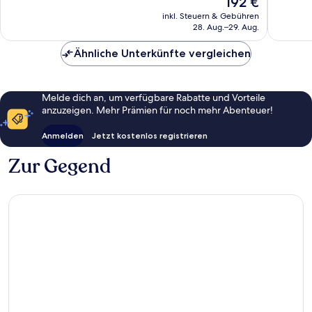
192 €
Außergewöhnlich,
Außerge
Preis
43
10
inkl. Steuern & Gebühren
beträgt
28. Aug.–29. Aug.
Bewertungen
Bewert
192 €
Ähnliche Unterkünfte vergleichen
Melde dich an, um verfügbare Rabatte und Vorteile
anzuzeigen. Mehr Prämien für noch mehr Abenteuer!
Anmelden
Jetzt kostenlos registrieren
Zur Gegend