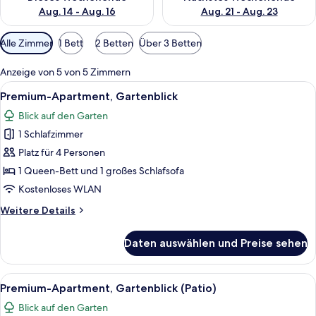
Aug. 14 - Aug. 16
Aug. 21 - Aug. 23
Verfügbare
Alle Zimmer
1 Bett
2 Betten
Über 3 Betten
Filter
für
Anzeige von 5 von 5 Zimmern
Zimmer
Alle
Ein Hotelzimmer mit einem ordentlic
10
Premium-Apartment, Gartenblick
Fotos
Blick auf den Garten
für
1 Schlafzimmer
Premium-
Apartment,
Platz für 4 Personen
Gartenblick
1 Queen-Bett und 1 großes Schlafsofa
anzeigen
Kostenloses WLAN
Weitere
Weitere Details
Details
für
Daten auswählen und Preise sehen
Premium-
Apartment,
Gartenblick
Alle
Ein modernes Hotelzimmer mit einem g
15
Premium-Apartment, Gartenblick (Patio)
Fotos
Blick auf den Garten
für