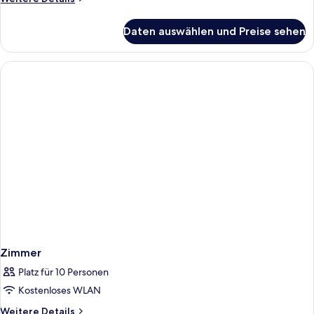
anzeigen
Details
für
Daten auswählen und Preise sehen
Premium-
Maisonette,
Blick
auf
die
Anlage
Zimmer
Platz für 10 Personen
Kostenloses WLAN
Weitere
Weitere Details