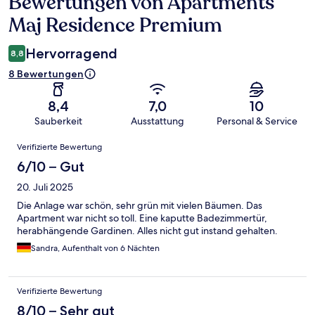
Bewertungen von Apartments
Bewertungen
Maj Residence Premium
Hervorragend
8,8
8 Bewertungen
8,4
7,0
10
Sauberkeit
Ausstattung
Personal & Service
Bewertungen
Verifizierte Bewertung
6/10 – Gut
20. Juli 2025
Die Anlage war schön, sehr grün mit vielen Bäumen. Das
Apartment war nicht so toll. Eine kaputte Badezimmertür,
herabhängende Gardinen. Alles nicht gut instand gehalten.
Sandra, Aufenthalt von 6 Nächten
Verifizierte Bewertung
8/10 – Sehr gut