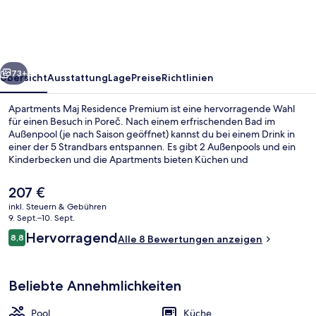
Premium
rück
Weiter
73+
Übersicht
Ausstattung
Lage
Preise
Richtlinien
Apartments Maj Residence Premium ist eine hervorragende Wahl
für einen Besuch in Poreč. Nach einem erfrischenden Bad im
Außenpool (je nach Saison geöffnet) kannst du bei einem Drink in
einer der 5 Strandbars entspannen. Es gibt 2 Außenpools und ein
Kinderbecken und die Apartments bieten Küchen und
Flachbildfernseher.
Der
207 €
aktuelle
inkl. Steuern & Gebühren
Preis
9. Sept.–10. Sept.
Empfangssaal
beträgt
Bewertungen
Hervorragend
8,8
Alle 8 Bewertungen anzeigen
207 €.
8,8 von 10.
Beliebte Annehmlichkeiten
Pool
Küche