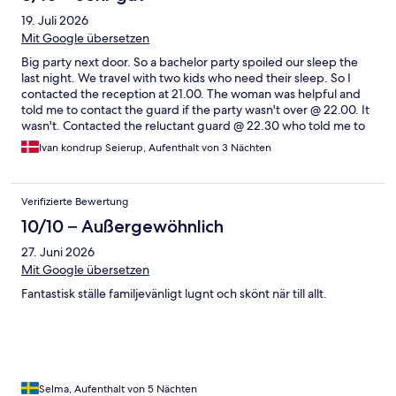
19. Juli 2026
Mit Google übersetzen
Big party next door. So a bachelor party spoiled our sleep the
last night. We travel with two kids who need their sleep. So I
contacted the reception at 21.00. The woman was helpful and
told me to contact the guard if the party wasn't over @ 22.00. It
wasn't. Contacted the reluctant guard @ 22.30 who told me to
report problems to the reception the next day. I insisted that
Ivan kondrup Seierup, Aufenthalt von 3 Nächten
the party was closed down in accordane with house rulles. If he
actually did so I don't know, but only when my wife confronted
the noisy party next door much later that night they shot down
Verifizierte Bewertung
the music and left the property for a night on the town. I'm
dissapointed we had to do the staffs work in this situation!
10/10 – Außergewöhnlich
27. Juni 2026
Mit Google übersetzen
Fantastisk ställe familjevänligt lugnt och skönt när till allt.
Selma, Aufenthalt von 5 Nächten