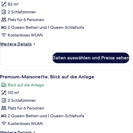
82 m²
Premium-
Apartment,
2 Schlafzimmer
Gartenblick
Platz für 6 Personen
(Patio)
2 Queen-Betten und 1 Queen-Schlafsofa
anzeigen
Kostenloses WLAN
Weitere
Weitere Details
Details
für
Daten auswählen und Preise sehen
Premium-
Apartment,
Gartenblick
Alle
Ein ordentlich eingerichtetes Schlafz
19
(Patio)
Premium-Maisonette, Blick auf die Anlage
Fotos
Blick auf die Anlage
für
110 m²
Premium-
Maisonette,
2 Schlafzimmer
Blick
Platz für 6 Personen
auf
2 Queen-Betten und 1 Queen-Schlafsofa
die
Kostenloses WLAN
Anlage
Weitere
Weitere Details