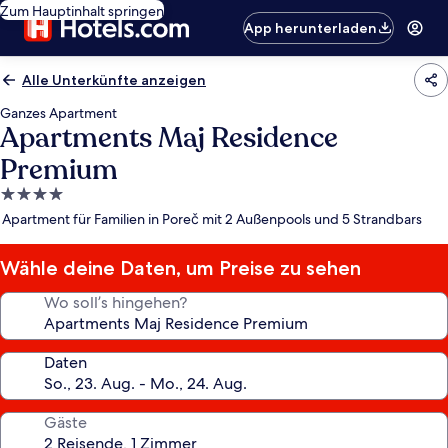
Zum Hauptinhalt springen
App herunterladen
Alle Unterkünfte anzeigen
Ganzes Apartment
Apartments Maj Residence
Premium
4.0-
Sterne-
Apartment für Familien in Poreč mit 2 Außenpools und 5 Strandbars
Unterkunft
Wähle deine Daten, um Preise zu sehen
Wo soll’s hingehen?
Daten
Gäste