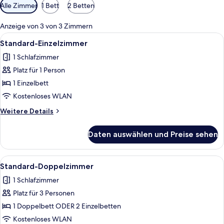
Verfügbare
Alle Zimmer
1 Bett
2 Betten
Filter
für
Anzeige von 3 von 3 Zimmern
Zimmer
Alle
Zimmersafe, Schreibtisch, schallisolie
5
Standard-Einzelzimmer
Fotos
1 Schlafzimmer
für
Platz für 1 Person
Standard-
Einzelzimmer
1 Einzelbett
anzeigen
Kostenloses WLAN
Weitere
Weitere Details
Details
für
Daten auswählen und Preise sehen
Standard-
Einzelzimmer
Alle
Ein Hotelzimmer mit zwei Betten, eine
6
Standard-Doppelzimmer
Fotos
1 Schlafzimmer
für
Platz für 3 Personen
Standard-
Doppelzimmer
1 Doppelbett ODER 2 Einzelbetten
anzeigen
Kostenloses WLAN