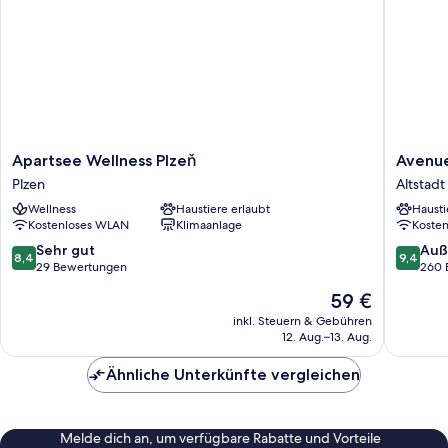
Apartsee
Avenue
Apartsee Wellness Plzeň
Avenue
Wellness
Pallova
Plzen
Altstadt
Plzeň
28
Wellness
Haustiere erlaubt
Hausti
Plzen
Altstadt
Kostenloses WLAN
Klimaanlage
Koste
von
Pilsen
8.4
9.4
Sehr gut
Auß
8,4
9,4
von
von
29 Bewertungen
260 
10,
10,
Der
59 €
Sehr
Außerge
Preis
gut,
260
inkl. Steuern & Gebühren
beträgt
12. Aug.–13. Aug.
29
Bewert
59 €
Bewertungen
Ähnliche Unterkünfte vergleichen
Melde dich an, um verfügbare Rabatte und Vorteile