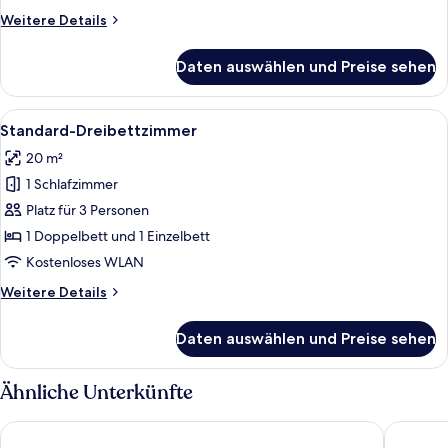
Weitere
Weitere Details
Details
für
Daten auswählen und Preise sehen
Standard-
Doppelzimmer
Alle
Ein Hotelzimmer mit zwei Betten, eine
4
Standard-Dreibettzimmer
Fotos
20 m²
für
1 Schlafzimmer
Standard-
Dreibettzimmer
Platz für 3 Personen
anzeigen
1 Doppelbett und 1 Einzelbett
Kostenloses WLAN
Weitere
Weitere Details
Details
für
Daten auswählen und Preise sehen
Standard-
Dreibettzimmer
Ähnliche Unterkünfte
Apartsee Wellness Plzeň
Avenue P