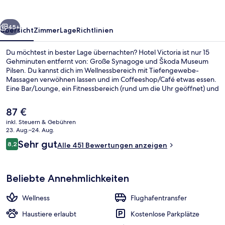
rück
Weiter
45+
Übersicht
Zimmer
Lage
Richtlinien
Du möchtest in bester Lage übernachten? Hotel Victoria ist nur 15
Gehminuten entfernt von: Große Synagoge und Škoda Museum
Pilsen. Du kannst dich im Wellnessbereich mit Tiefengewebe-
Massagen verwöhnen lassen und im Coffeeshop/Café etwas essen.
Eine Bar/Lounge, ein Fitnessbereich (rund um die Uhr geöffnet) und
eine Sauna gehören ebenfalls zum Angebot.
Der
87 €
aktuelle
inkl. Steuern & Gebühren
Preis
23. Aug.–24. Aug.
Inbegriffenes Frühstücksbuffet
beträgt
Bewertungen
Sehr gut
8,2
Alle 451 Bewertungen anzeigen
87 €.
8,2 von 10.
Beliebte Annehmlichkeiten
Wellness
Flughafentransfer
Haustiere erlaubt
Kostenlose Parkplätze