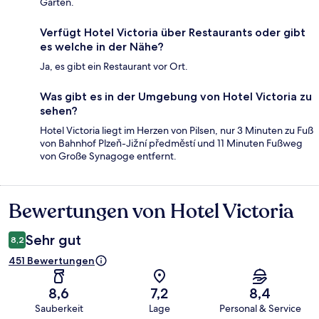
Garten.
Verfügt Hotel Victoria über Restaurants oder gibt
es welche in der Nähe?
Ja, es gibt ein Restaurant vor Ort.
Was gibt es in der Umgebung von Hotel Victoria zu
sehen?
Hotel Victoria liegt im Herzen von Pilsen, nur 3 Minuten zu Fuß
von Bahnhof Plzeň-Jižní předměstí und 11 Minuten Fußweg
von Große Synagoge entfernt.
Bewertungen von Hotel Victoria
Bewertungen
Sehr gut
8,2
451 Bewertungen
8,6
7,2
8,4
Sauberkeit
Lage
Personal & Service