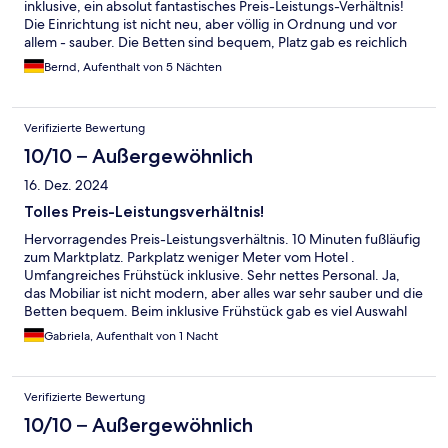
inklusive, ein absolut fantastisches Preis-Leistungs-Verhältnis!
Die Einrichtung ist nicht neu, aber völlig in Ordnung und vor
allem - sauber. Die Betten sind bequem, Platz gab es reichlich
sogar Clubsessel und Tisch standen am Fenster. Diw Damen an
Bernd, Aufenthalt von 5 Nächten
der Rezeption und im Speiseraum waren alle super freundlich
und immer für ein Lächeln zu haben. Ich komme gerne wieder
Verifizierte Bewertung
10/10 – Außergewöhnlich
16. Dez. 2024
Tolles Preis-Leistungsverhältnis!
Hervorragendes Preis-Leistungsverhältnis. 10 Minuten fußläufig
zum Marktplatz. Parkplatz weniger Meter vom Hotel .
Umfangreiches Frühstück inklusive. Sehr nettes Personal. Ja,
das Mobiliar ist nicht modern, aber alles war sehr sauber und die
Betten bequem. Beim inklusive Frühstück gab es viel Auswahl
alles würde immer wieder aufgefüllt. Das Personal war sehr
Gabriela, Aufenthalt von 1 Nacht
hilfsbereit und freundlich. Gute Verkehrsanbindung mit dem
Auto oder öffentlichen Verkehrsmitteln.
Verifizierte Bewertung
10/10 – Außergewöhnlich