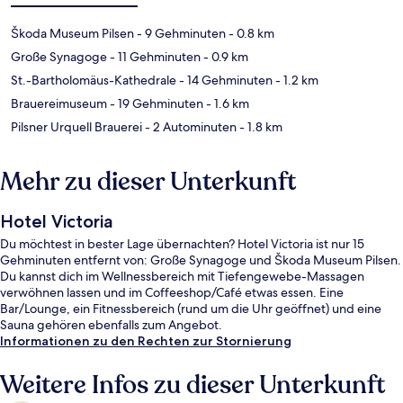
Škoda Museum Pilsen
- 9 Gehminuten
- 0.8 km
Große Synagoge
- 11 Gehminuten
- 0.9 km
St.-Bartholomäus-Kathedrale
- 14 Gehminuten
- 1.2 km
Brauereimuseum
- 19 Gehminuten
- 1.6 km
Pilsner Urquell Brauerei
- 2 Autominuten
- 1.8 km
Mehr zu dieser Unterkunft
Hotel Victoria
Du möchtest in bester Lage übernachten? Hotel Victoria ist nur 15
Gehminuten entfernt von: Große Synagoge und Škoda Museum Pilsen.
Du kannst dich im Wellnessbereich mit Tiefengewebe-Massagen
verwöhnen lassen und im Coffeeshop/Café etwas essen. Eine
Bar/Lounge, ein Fitnessbereich (rund um die Uhr geöffnet) und eine
Sauna gehören ebenfalls zum Angebot.
Informationen zu den Rechten zur Stornierung
Weitere Infos zu dieser Unterkunft