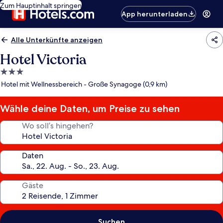
Zum Hauptinhalt springen
App herunterladen
Alle Unterkünfte anzeigen
Hotel Victoria
3.0-
Sterne-
Hotel mit Wellnessbereich - Große Synagoge (0,9 km)
Unterkunft
Wähle deine Daten, um Preise zu sehen
Wo soll’s hingehen?
Daten
Gäste
Suchen