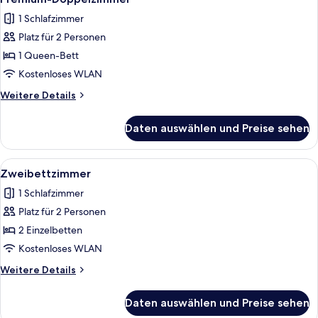
Fotos
1 Schlafzimmer
für
Platz für 2 Personen
Premium-
Doppelzimmer
1 Queen-Bett
anzeigen
Kostenloses WLAN
Weitere
Weitere Details
Details
für
Daten auswählen und Preise sehen
Premium-
Doppelzimmer
Alle
Ein gemütliches Schlafzimmer mit schr
1
Zweibettzimmer
Fotos
1 Schlafzimmer
für
Platz für 2 Personen
Zweibettzimmer
anzeigen
2 Einzelbetten
Kostenloses WLAN
Weitere
Weitere Details
Details
für
Daten auswählen und Preise sehen
Zweibettzimmer