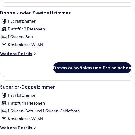
Alle
Ein gemütliches Schlafzimmer mit schr
1
Doppel- oder Zweibettzimmer
Fotos
1 Schlafzimmer
für
Platz für 2 Personen
Doppel-
oder
1 Queen-Bett
Zweibettzimmer
Kostenloses WLAN
anzeigen
Weitere
Weitere Details
Details
für
Daten auswählen und Preise sehen
Doppel-
oder
Zweibettzimmer
Alle
Ein modernes Hotelzimmer mit einer C
1
Superior-Doppelzimmer
Fotos
1 Schlafzimmer
für
Platz für 4 Personen
Superior-
Doppelzimmer
1 Queen-Bett und 1 Queen-Schlafsofa
anzeigen
Kostenloses WLAN
Weitere
Weitere Details
Details