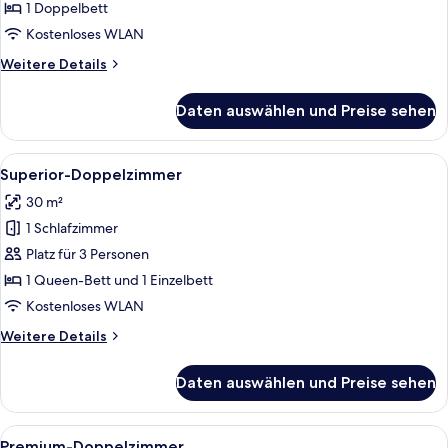
1 Doppelbett
Kostenloses WLAN
Weitere
Weitere Details
Details
für
Daten auswählen und Preise sehen
Doppelzimmer
Alle
Ein modernes Schlafzimmer mit einem 
4
Superior-Doppelzimmer
Fotos
30 m²
für
1 Schlafzimmer
Superior-
Doppelzimmer
Platz für 3 Personen
anzeigen
1 Queen-Bett und 1 Einzelbett
Kostenloses WLAN
Weitere
Weitere Details
Details
für
Daten auswählen und Preise sehen
Superior-
Doppelzimmer
Alle
Ein Schlafzimmer mit einem großen Bet
1
Premium-Doppelzimmer