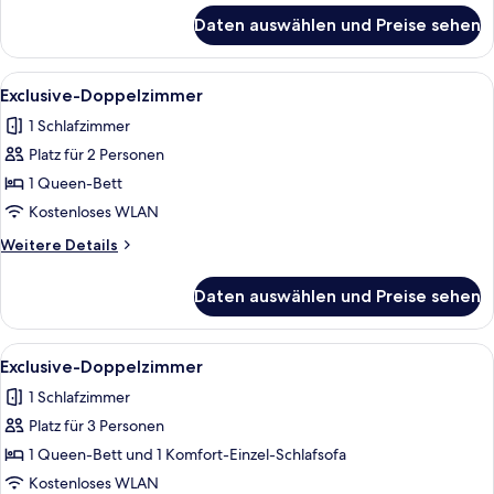
für
Daten auswählen und Preise sehen
Superior-
Doppelzimmer
Alle
Ein modernes Hotelzimmer mit einem g
1
Exclusive-Doppelzimmer
Fotos
1 Schlafzimmer
für
Platz für 2 Personen
Exclusive-
Doppelzimmer
1 Queen-Bett
anzeigen
Kostenloses WLAN
Weitere
Weitere Details
Details
für
Daten auswählen und Preise sehen
Exclusive-
Doppelzimmer
Alle
Ein modernes Hotelzimmer mit einem g
1
Exclusive-Doppelzimmer
Fotos
1 Schlafzimmer
für
Platz für 3 Personen
Exclusive-
Doppelzimmer
1 Queen-Bett und 1 Komfort-Einzel-Schlafsofa
anzeigen
Kostenloses WLAN