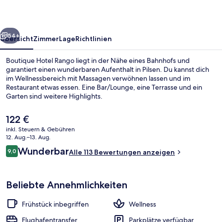
rück
Weiter
54+
Übersicht
Zimmer
Lage
Richtlinien
Boutique Hotel Rango liegt in der Nähe eines Bahnhofs und
garantiert einen wunderbaren Aufenthalt in Pilsen. Du kannst dich
im Wellnessbereich mit Massagen verwöhnen lassen und im
Restaurant etwas essen. Eine Bar/Lounge, eine Terrasse und ein
Garten sind weitere Highlights.
Der
122 €
aktuelle
inkl. Steuern & Gebühren
Preis
12. Aug.–13. Aug.
Essen und Trinken
beträgt
Bewertungen
Wunderbar
9,0
Alle 113 Bewertungen anzeigen
122 €.
9,0 von 10.
Beliebte Annehmlichkeiten
Frühstück inbegriffen
Wellness
Flughafentransfer
Parkplätze verfügbar