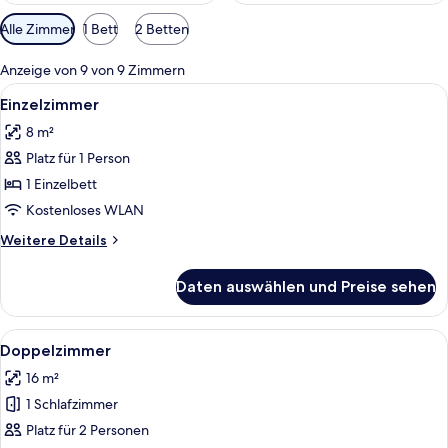
Verfügbare
Alle Zimmer
1 Bett
2 Betten
Filter
für
Anzeige von 9 von 9 Zimmern
Zimmer
Alle
Ein Schlafzimmer mit Bett, Schreibti
4
Einzelzimmer
Fotos
8 m²
für
Platz für 1 Person
Einzelzimmer
anzeigen
1 Einzelbett
Kostenloses WLAN
Weitere
Weitere Details
Details
für
Daten auswählen und Preise sehen
Einzelzimmer
Alle
Ein modernes Hotelzimmer mit einem g
2
Doppelzimmer
Fotos
16 m²
für
1 Schlafzimmer
Doppelzimmer
anzeigen
Platz für 2 Personen