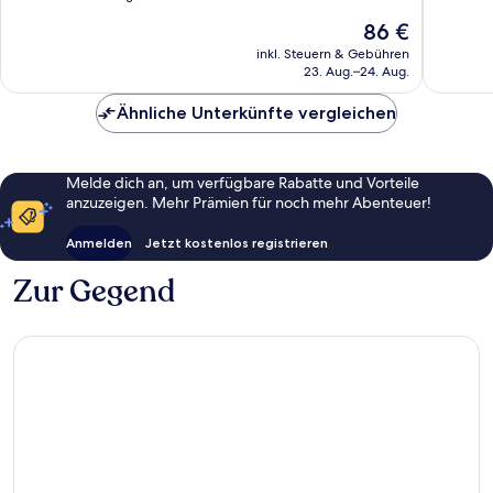
10,
10,
Der
86 €
Wunderbar,
Außerge
Preis
604
260
inkl. Steuern & Gebühren
beträgt
23. Aug.–24. Aug.
Bewertungen
Bewert
86 €
Ähnliche Unterkünfte vergleichen
Melde dich an, um verfügbare Rabatte und Vorteile
anzuzeigen. Mehr Prämien für noch mehr Abenteuer!
Anmelden
Jetzt kostenlos registrieren
Zur Gegend