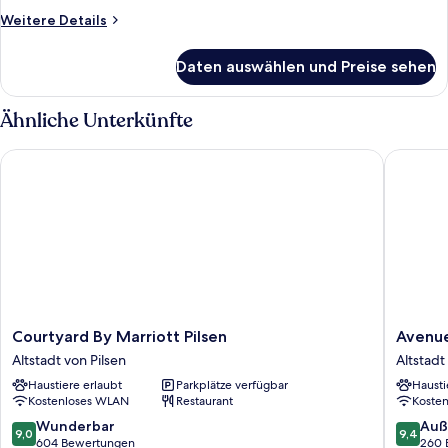
Weitere
Weitere Details
Details
für
Daten auswählen und Preise sehen
Exclusive-
Doppelzimmer
Ähnliche Unterkünfte
Courtyard By Marriott Pilsen
Avenue P
Courtyard
Avenue
Courtyard By Marriott Pilsen
Avenue
By
Pallova
Altstadt von Pilsen
Altstadt
Marriott
28
Haustiere erlaubt
Parkplätze verfügbar
Hausti
Pilsen
Altstadt
Kostenloses WLAN
Restaurant
Koste
Altstadt
von
von
Pilsen
9.0
9.4
Wunderbar
Auß
9,0
9,4
Pilsen
von
von
604 Bewertungen
260 