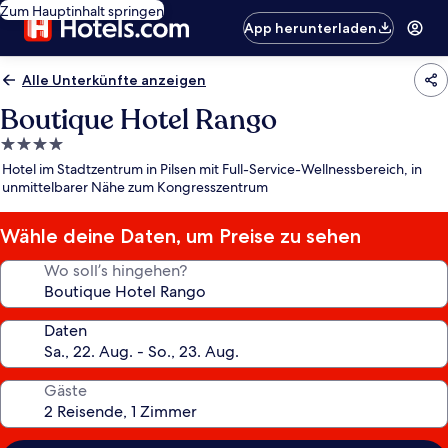
Zum Hauptinhalt springen
App herunterladen
Alle Unterkünfte anzeigen
Boutique Hotel Rango
4.0-
Sterne-
Hotel im Stadtzentrum in Pilsen mit Full-Service-Wellnessbereich, in
Unterkunft
unmittelbarer Nähe zum Kongresszentrum
Wähle deine Daten, um Preise zu sehen
Wo soll’s hingehen?
Daten
Gäste