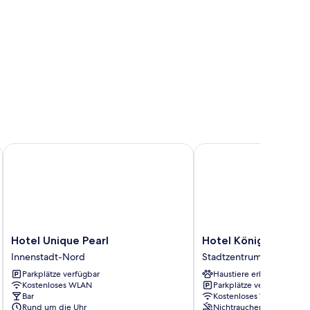
Hotel Unique Pearl
Hotel Königshof Dort
Hotel
Hotel
Hotel Unique Pearl
Hotel Königshof Do
Unique
Königshof
Innenstadt-Nord
Stadtzentrum von Dort
Pearl
Dortmund
Parkplätze verfügbar
Haustiere erlaubt
Innenstadt-
Stadtzentrum
Kostenloses WLAN
Parkplätze verfügbar
Nord
von
Bar
Kostenloses WLAN
Dortmund
Rund um die Uhr
Nichtraucher