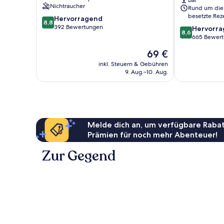
Bar
Nichtraucher
Rund um die
besetzte Rez
8.8
Hervorragend
8,8
von
392 Bewertungen
8.6
Hervorr
8,6
10,
von
665 Bewer
Hervorragend,
10,
Der
69 €
392
Hervorragend
Preis
Bewertungen
665
inkl. Steuern & Gebühren
beträgt
9. Aug.–10. Aug.
Bewertungen
69 €
Melde dich an, um verfügbare Rabat
Prämien für noch mehr Abenteuer!
Zur Gegend