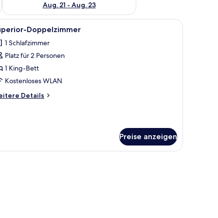
Aug. 21 - Aug. 23
 kostenloses WLAN, Bettwäsche
le
Superior-Doppelzimmer | Schreibtisch, schall
11
uperior-Doppelzimmer
otos
1 Schlafzimmer
ür
Platz für 2 Personen
uperior-
oppelzimmer
1 King-Bett
nzeigen
Kostenloses WLAN
itere
itere Details
tails
r
perior-
ppelzimmer
Preise anzeigen