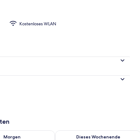
der Unterkunft
Kostenloses WLAN
aten
 - Aug. 9.
 Verfügbarkeit für morgen, Aug. 9 - Aug. 10.
Überprüfe die Verfügbarkeit für dies
Morgen
Dieses Wochenende