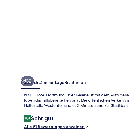
Galerie
32+
Übersicht
Zimmer
Lage
Richtlinien
NYCE Hotel Dortmund Thier Galerie ist mit dem Auto gerad
loben das hilfsbereite Personal. Die öffentlichen Verkehrs
Haltestelle Westentor sind es 3 Minuten und zur Stadtbah
Bewertungen
Sehr gut
8,4
8,4 von 10.
Alle 81 Bewertungen anzeigen