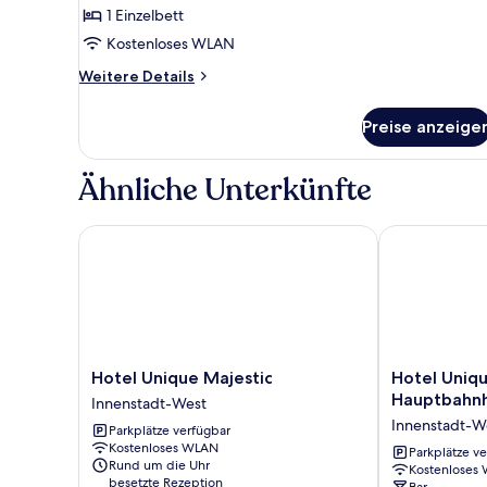
anzeigen
1 Einzelbett
Kostenloses WLAN
Weitere
Weitere Details
Details
für
Preise anzeige
Standard-
Einzelzimmer
Ähnliche Unterkünfte
Hotel Unique Majestic
Hotel Unique
Hotel
Hotel
Hotel Unique Majestic
Hotel Uniq
Unique
Unique
Hauptbahn
Innenstadt-West
Majestic
Dortmund
Innenstadt-W
Parkplätze verfügbar
Innenstadt-
Hauptbahnho
Kostenloses WLAN
West
Innenstadt-
Parkplätze v
Rund um die Uhr
Kostenloses
West
besetzte Rezeption