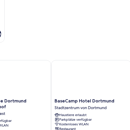
n
 Dortmund Hauptbahnhof
BaseCamp Hotel Dortmund
BaseCamp
ue Dortmund
BaseCamp Hotel Dortmund
Hotel
hof
Stadtzentrum von Dortmund
Dortmund
est
Haustiere erlaubt
f
Stadtzentrum
Parkplätze verfügbar
erfügbar
von
Kostenloses WLAN
 WLAN
Dortmund
Restaurant