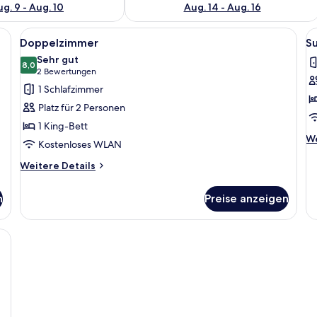
g. 9 - Aug. 10
Aug. 14 - Aug. 16
Zimmer, kostenloses WLAN, Bettwäsche
Alle
Schreibtisch, schallisolierte Zimmer,
Al
13
Doppelzimmer
S
Fotos
F
Sehr gut
für
8,0
f
8,0 von 10
(2
2 Bewertungen
Doppelzimmer
S
Bewertungen)
1 Schlafzimmer
anzeigen
D
Platz für 2 Personen
a
1 King-Bett
We
We
Kostenloses WLAN
De
fü
Weitere
Weitere Details
Su
Details
Do
für
n
Preise anzeigen
Doppelzimmer
btisch, schallisolierte Zimmer, kostenloses WLAN, Bettwäsche