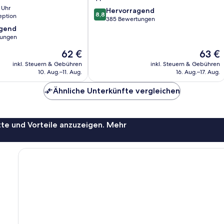
 Uhr
8.8
Hervorragend
8,8
eption
von
385 Bewertungen
10,
agend
Hervorragend,
tungen
385
Der
Der
62 €
63 €
,
Bewertungen
Preis
Preis
inkl. Steuern & Gebühren
inkl. Steuern & Gebühren
beträgt
beträgt
10. Aug.–11. Aug.
16. Aug.–17. Aug.
62 €
63 €
Ähnliche Unterkünfte vergleichen
te und Vorteile anzuzeigen. Mehr