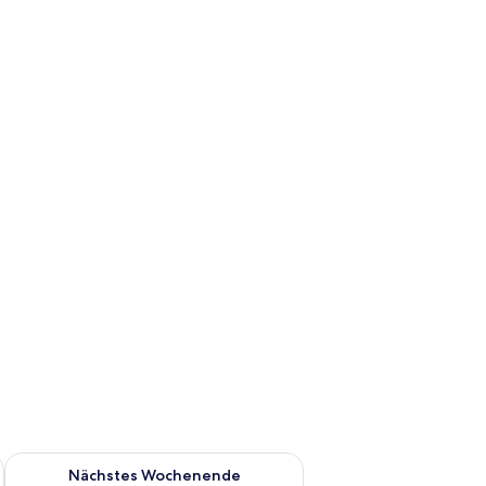
es Wochenende, Aug. 14 - Aug. 16.
Überprüfe die Verfügbarkeit für nächstes Wochenende, Aug. 2
Nächstes Wochenende