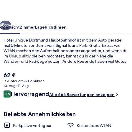
Hauptbahnhof
rück
Weiter
33+
Übersicht
Zimmer
Lage
Richtlinien
Hotel Unique Dortmund Hauptbahnhof ist mit dem Auto gerade
mal 5 Minuten entfernt von: Signal Iduna Park. Gratis-Extras wie
WLAN machen den Aufenthalt besonders angenehm, und wenn du
im Urlaub aktiv bleiben möchtest, kannst du in der Nähe die
Wander- und Radwege nutzen. Andere Reisende haben viel Gutes
über das hilfsbereite Personal zu berichten. Die Unterkunft ist nur
einen kurzen Fußmarsch von den öffentlichen Verkehrsmitteln
Der
62 €
entfernt: Bis zur U-Bahn sind es wenige Schritte (Stadtbahn-
aktuelle
inkl. Steuern & Gebühren
Haltestelle Westentor) bzw. 7 Minuten (Stadtbahn-Haltestelle
Preis
10. Aug.–11. Aug.
Unionstraße).
Treppe
beträgt
Bewertungen
Hervorragend
8,6
Alle 665 Bewertungen anzeigen
62 €.
8,6 von 10.
Beliebte Annehmlichkeiten
Parkplätze verfügbar
Kostenloses WLAN