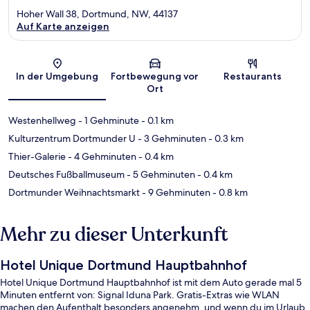
Hoher Wall 38, Dortmund, NW, 44137
Auf Karte anzeigen
Karte
In der Umgebung
Fortbewegung vor
Restaurants
Ort
Westenhellweg
- 1 Gehminute
- 0.1 km
Kulturzentrum Dortmunder U
- 3 Gehminuten
- 0.3 km
Thier-Galerie
- 4 Gehminuten
- 0.4 km
Deutsches Fußballmuseum
- 5 Gehminuten
- 0.4 km
Dortmunder Weihnachtsmarkt
- 9 Gehminuten
- 0.8 km
Mehr zu dieser Unterkunft
Hotel Unique Dortmund Hauptbahnhof
Hotel Unique Dortmund Hauptbahnhof ist mit dem Auto gerade mal 5
Minuten entfernt von: Signal Iduna Park. Gratis-Extras wie WLAN
machen den Aufenthalt besonders angenehm, und wenn du im Urlaub