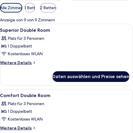
Verfügbare
Alle Zimmer
1 Bett
2 Betten
Filter
für
Anzeige von 9 von 9 Zimmern
Zimmer
Alle
Ein Hotelzimmer mit Bett, Schreibtisc
5
Superior Double Room
Fotos
Platz für 3 Personen
für
1 Doppelbett
Superior
Double
Kostenloses WLAN
Room
Weitere
Weitere Details
anzeigen
Details
für
Daten auswählen und Preise sehen
Superior
Double
Room
Alle
Ein Hotelzimmer mit Bett, Schreibtisch
4
Comfort Double Room
Fotos
Platz für 3 Personen
für
1 Doppelbett
Comfort
Double
Kostenloses WLAN
Room
Weitere
Weitere Details
Details