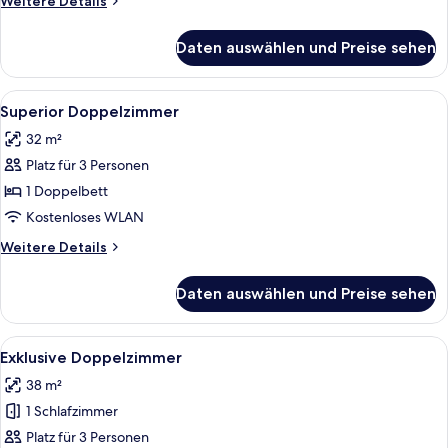
Weitere Details
Details
für
Daten auswählen und Preise sehen
Comfort
Doppelzimmer
Alle
Ein Hotelzimmer mit einem großen Bett
6
Superior Doppelzimmer
Fotos
32 m²
für
Platz für 3 Personen
Superior
Doppelzimmer
1 Doppelbett
anzeigen
Kostenloses WLAN
Weitere
Weitere Details
Details
für
Daten auswählen und Preise sehen
Superior
Doppelzimmer
Alle
Ein Hotelzimmer mit einem großen Bet
4
Exklusive Doppelzimmer
Fotos
38 m²
für
1 Schlafzimmer
Exklusive
Doppelzimmer
Platz für 3 Personen