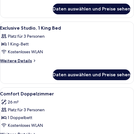
anzeigen
für
Daten auswählen und Preise sehen
Comfort
Double
Room
Alle
Ein Hotelzimmer mit einem großen Bett
5
Exclusive Studio, 1 King Bed
Fotos
Platz für 3 Personen
für
1 King-Bett
Exclusive
Studio,
Kostenloses WLAN
1
Weitere
Weitere Details
King
Details
für
Bed
Daten auswählen und Preise sehen
Exclusive
anzeigen
Studio,
1
Alle
Ein Hotelzimmer mit einem großen Bett
5
King
Comfort Doppelzimmer
Fotos
Bed
26 m²
für
Platz für 3 Personen
Comfort
Doppelzimmer
1 Doppelbett
anzeigen
Kostenloses WLAN
Weitere