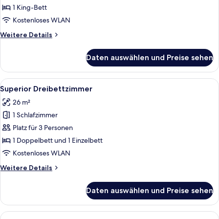
anzeigen
1 King-Bett
Kostenloses WLAN
Weitere
Weitere Details
Details
für
Daten auswählen und Preise sehen
Exklusive
Doppelzimmer
Alle
Ein Hotelzimmer mit einem Bett, einem
5
Superior Dreibettzimmer
Fotos
26 m²
für
1 Schlafzimmer
Superior
Dreibettzimmer
Platz für 3 Personen
anzeigen
1 Doppelbett und 1 Einzelbett
Kostenloses WLAN
Weitere
Weitere Details
Details
für
Daten auswählen und Preise sehen
Superior
Dreibettzimmer
Alle
Ein Hotelzimmer mit einer Couch, eine