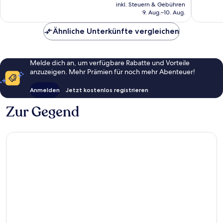
Preis
gut,
391
inkl. Steuern & Gebühren
beträgt
9. Aug.–10. Aug.
887
Bewert
70 €
Bewertungen
Ähnliche Unterkünfte vergleichen
Melde dich an, um verfügbare Rabatte und Vorteile
anzuzeigen. Mehr Prämien für noch mehr Abenteuer!
Anmelden
Jetzt kostenlos registrieren
Zur Gegend