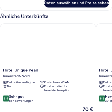
Daten auswählen und Preise sehen
Economy
Doppelzimmer
Ähnliche Unterkünfte
Hotel Unique Pearl
Hotel Un
Hotel
Hotel
Hotel Unique Pearl
Hotel 
Unique
Unique
Innenstadt-Nord
Innenst
Pearl
Majestic
Parkplätze verfügbar
Kostenloses WLAN
Parkpl
Innenstadt-
Innenst
Bar
Rund um die Uhr
Rund 
Nord
West
besetzte Rezeption
besetz
8.4
8.8
Sehr gut
Her
8,4
8,8
von
von
887 Bewertungen
391 
10,
10,
Der
70 €
Sehr
Hervorr