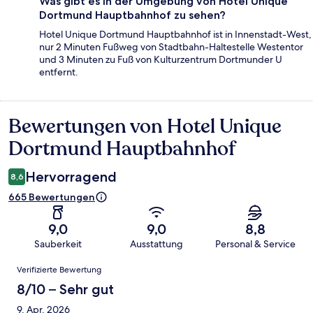
Was gibt es in der Umgebung von Hotel Unique
Dortmund Hauptbahnhof zu sehen?
Hotel Unique Dortmund Hauptbahnhof ist in Innenstadt-West,
nur 2 Minuten Fußweg von Stadtbahn-Haltestelle Westentor
und 3 Minuten zu Fuß von Kulturzentrum Dortmunder U
entfernt.
Bewertungen von Hotel Unique
Bewertungen
Dortmund Hauptbahnhof
Hervorragend
8,6
665 Bewertungen
9,0
9,0
8,8
Sauberkeit
Ausstattung
Personal & Service
Bewertungen
Verifizierte Bewertung
8/10 – Sehr gut
9. Apr. 2026