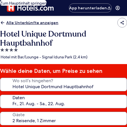
Zum Hauptinhalt springen
App herunterladen
Alle Unterkünfte anzeigen
Hotel Unique Dortmund
Hauptbahnhof
4.0-
Sterne-
Hotel mit Bar/Lounge - Signal Iduna Park (2,4 km)
Unterkunft
Wähle deine Daten, um Preise zu sehen
Wo soll’s hingehen?
Daten
Gäste