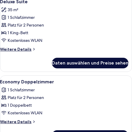
5
Deluxe Suite
Fotos
35 m²
für
1 Schlafzimmer
Deluxe
Suite
Platz für 2 Personen
anzeigen
1 King-Bett
Kostenloses WLAN
Weitere
Weitere Details
Details
für
Daten auswählen und Preise sehen
Deluxe
Suite
Alle
Ein Hotelzimmer mit Bett, Nachttische
1
Economy Doppelzimmer
Fotos
1 Schlafzimmer
für
Platz für 2 Personen
Economy
Doppelzimmer
1 Doppelbett
anzeigen
Kostenloses WLAN
Weitere
Weitere Details
Details
für