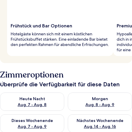
Frühstück und Bar Optionen
Premiu
Hotelgäste können sich mit einem köstlichen
Hypoall
Frühstücksbuffet stärken. Eine einladende Bar bietet
dich in 
den perfekten Rahmen für abendliche Erfrischungen.
individ
für eine
Zimmeroptionen
Überprüfe die Verfügbarkeit für diese Daten
Überprüfe die Verfügbarkeit für heute Nacht, Aug. 7 - Aug. 8.
Überprüfe die Verfügbarkeit f
Heute Nacht
Morgen
Aug. 7 - Aug. 8
Aug. 8 - Aug. 9
Überprüfe die Verfügbarkeit für dieses Wochenende, Aug. 7 - 
Überprüfe die Verfügbarkeit f
Dieses Wochenende
Nächstes Wochenende
Aug. 7 - Aug. 9
Aug. 14 - Aug. 16