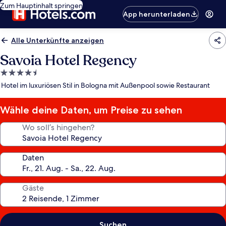
Zum Hauptinhalt springen
App herunterladen
Alle Unterkünfte anzeigen
Savoia Hotel Regency
4.5-
Sterne-
Hotel im luxuriösen Stil in Bologna mit Außenpool sowie Restaurant
Unterkunft
Wähle deine Daten, um Preise zu sehen
Wo soll’s hingehen?
Daten
Gäste
Suchen