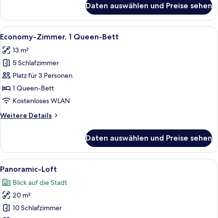
Daten auswählen und Preise sehen
Economy-
Dreibettzimmer,
1
Alle
Ein Hotelzimmer mit einem großen, ge
4
Schlafzimmer,
Economy-Zimmer, 1 Queen-Bett
Fotos
Nichtraucher,
13 m²
Parkblick
für
5 Schlafzimmer
Economy-
Zimmer,
Platz für 3 Personen
1
1 Queen-Bett
Queen-
Kostenloses WLAN
Bett
Weitere
Weitere Details
anzeigen
Details
für
Daten auswählen und Preise sehen
Economy-
Zimmer,
1
Alle
Ein Hotelzimmer mit einem großen Bett
5
Queen-
Panoramic-Loft
Fotos
Bett
Blick auf die Stadt
für
20 m²
Panoramic-
Loft
10 Schlafzimmer