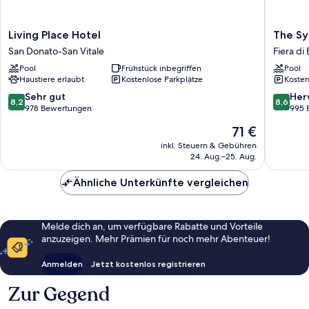
Living
The
Living Place Hotel
The Sy
Place
Sydney
San Donato-San Vitale
Fiera di
Hotel
Hotel
Pool
Frühstück inbegriffen
Pool
San
Fiera
Haustiere erlaubt
Kostenlose Parkplätze
Kosten
Donato-
di
San
Bologna
8.2
8.6
Sehr gut
Her
8,2
8,6
Vitale
von
von
978 Bewertungen
995 
10,
10,
Der
71 €
Sehr
Hervorr
Preis
gut,
995
inkl. Steuern & Gebühren
beträgt
24. Aug.–25. Aug.
978
Bewert
71 €
Bewertungen
Ähnliche Unterkünfte vergleichen
Melde dich an, um verfügbare Rabatte und Vorteile
anzuzeigen. Mehr Prämien für noch mehr Abenteuer!
Anmelden
Jetzt kostenlos registrieren
Zur Gegend