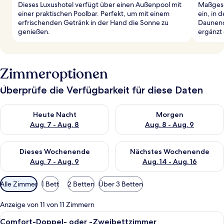
Dieses Luxushotel verfügt über einen Außenpool mit
Maßgesc
einer praktischen Poolbar. Perfekt, um mit einem
ein, in 
erfrischenden Getränk in der Hand die Sonne zu
Daunend
genießen.
ergänzt
Zimmeroptionen
Überprüfe die Verfügbarkeit für diese Daten
Überprüfe die Verfügbarkeit für heute Nacht, Aug. 7 - Aug. 8.
Überprüfe die Verfügbarkeit f
Heute Nacht
Morgen
Aug. 7 - Aug. 8
Aug. 8 - Aug. 9
Überprüfe die Verfügbarkeit für dieses Wochenende, Aug. 7 - 
Überprüfe die Verfügbarkeit f
Dieses Wochenende
Nächstes Wochenende
Aug. 7 - Aug. 9
Aug. 14 - Aug. 16
Verfügbare
Alle Zimmer
1 Bett
2 Betten
Über 3 Betten
Filter
für
Anzeige von 11 von 11 Zimmern
Zimmer
Alle
Daunenbettdecken, Minibar, Zimmersaf
3
Comfort-Doppel- oder -Zweibettzimmer