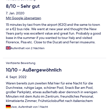
8/10 – Sehr gut
7. Jan. 2020
Mit Google übersetzen
15 minutes by taxi from the airport (€20) and the same to town
or a €2 bus ride. We went at new year and thought the New
Years party was excellent value and great fun. Probably a good
base in the summer if you wanted to tour Italy and visited
Florence, Pisa etc. Close to the Ducati and Ferrari museums.
Aufenthalt von 2 Nächten
Verifizierte Bewertung
10/10 – Außergewöhnlich
4. Sept. 2022
Waren bereits zum zweiten Mal hier für eine Nacht für die
Durchreise, ruhige Lage, schöner Pool, Snack Bar am Pool,
großer Parkplatz, etwas außerhalb aber dennoch in wenigen
Minuten mit dem Auto im Zentrum, freundliches Personal,
klimatisierte Zimmer, Frühstücksbuffet nach italienischem
Standard, jederzeit wieder.
Uwe, Aufenthalt von 1 Nacht