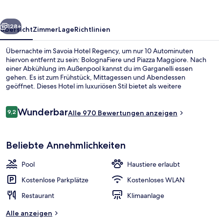
rück
Weiter
128+
Übersicht
Zimmer
Lage
Richtlinien
Übernachte im Savoia Hotel Regency, um nur 10 Autominuten
hiervon entfernt zu sein: BolognaFiere und Piazza Maggiore. Nach
einer Abkühlung im Außenpool kannst du im Garganelli essen
gehen. Es ist zum Frühstück, Mittagessen und Abendessen
geöffnet. Dieses Hotel im luxuriösen Stil bietet als weitere
Highlights eine Poolbar, einen Fitnessbereich sowie eine Snackbar.
Bewertungen
Wunderbar
9,2
Alle 970 Bewertungen anzeigen
9,2 von 10.
Außenpool
Beliebte Annehmlichkeiten
Pool
Haustiere erlaubt
Kostenlose Parkplätze
Kostenloses WLAN
Restaurant
Klimaanlage
Alle anzeigen