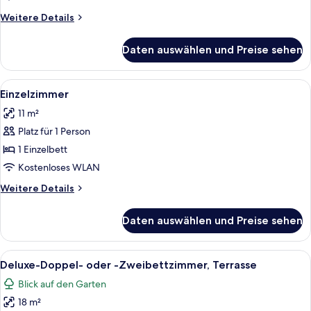
Weitere
Weitere Details
Details
für
Daten auswählen und Preise sehen
Suite,
Terrasse
Alle
Einzelzimmer | Daunenbettdecken, Min
3
Einzelzimmer
Fotos
11 m²
für
Platz für 1 Person
Einzelzimmer
anzeigen
1 Einzelbett
Kostenloses WLAN
Weitere
Weitere Details
Details
für
Daten auswählen und Preise sehen
Einzelzimmer
Alle
Ein Hotelzimmer mit Bett, Schreibtisc
5
Deluxe-Doppel- oder -Zweibettzimmer, Terrasse
Fotos
Blick auf den Garten
für
18 m²
Deluxe-