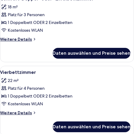
Fotos
18 m²
für
Platz für 3 Personen
Comfort-
Doppel-
1 Doppelbett ODER 2 Einzelbetten
oder
Kostenloses WLAN
-
Weitere
Weitere Details
Zweibettzimmer
Details
anzeigen
für
Daten auswählen und Preise sehen
Comfort-
Doppel-
oder
Alle
Ein Hotelzimmer mit einem großen, ge
7
-
Vierbettzimmer
Fotos
Zweibettzimmer
22 m²
für
Platz für 4 Personen
Vierbettzimmer
anzeigen
1 Doppelbett ODER 2 Einzelbetten
Kostenloses WLAN
Weitere
Weitere Details
Details
für
Daten auswählen und Preise sehen
Vierbettzimmer