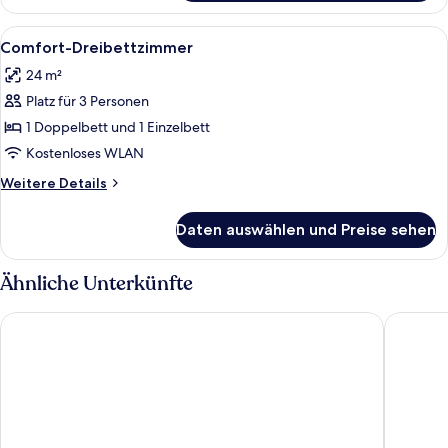
Suite,
2 Schlafzimmer,
Alle
Ein Hotelzimmer mit einem großen Bett
4
2
Comfort-Dreibettzimmer
Fotos
Bäder,
24 m²
Stadtblick
für
Platz für 3 Personen
Comfort-
Dreibettzimmer
1 Doppelbett und 1 Einzelbett
anzeigen
Kostenloses WLAN
Weitere
Weitere Details
Details
für
Daten auswählen und Preise sehen
Comfort-
Dreibettzimmer
Ähnliche Unterkünfte
Living Place Hotel
The Sydn