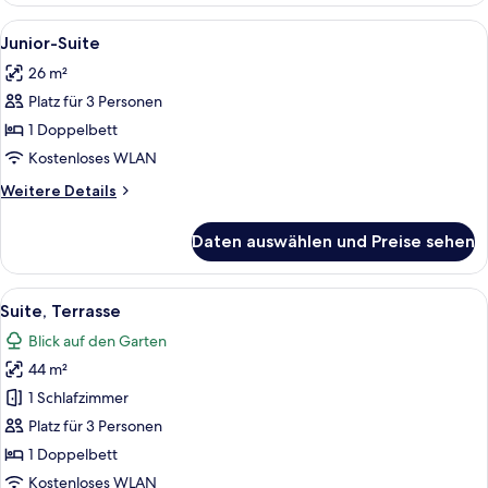
Alle
Ein Hotelzimmer mit zwei Betten, eine
4
Junior-Suite
Fotos
26 m²
für
Platz für 3 Personen
Junior-
Suite
1 Doppelbett
anzeigen
Kostenloses WLAN
Weitere
Weitere Details
Details
für
Daten auswählen und Preise sehen
Junior-
Suite
Alle
Ein modernes Badezimmer mit einem g
3
Suite, Terrasse
Fotos
Blick auf den Garten
für
44 m²
Suite,
Terrasse
1 Schlafzimmer
anzeigen
Platz für 3 Personen
1 Doppelbett
Kostenloses WLAN