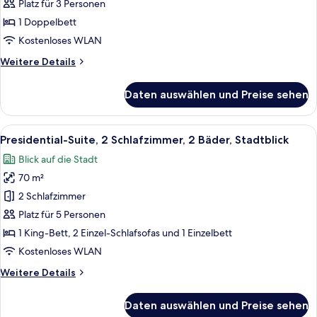
anzeigen
Platz für 3 Personen
1 Doppelbett
Kostenloses WLAN
Weitere
Weitere Details
Details
für
Daten auswählen und Preise sehen
Panoramic-
Loft
Alle
Ein modernes Badezimmer mit einem g
4
Presidential-Suite, 2 Schlafzimmer, 2 Bäder, Stadtblick
Fotos
Blick auf die Stadt
für
70 m²
Presidential-
Suite,
2 Schlafzimmer
2 Schlafzimmer,
Platz für 5 Personen
2
1 King-Bett, 2 Einzel-Schlafsofas und 1 Einzelbett
Bäder,
Kostenloses WLAN
Stadtblick
Weitere
Weitere Details
anzeigen
Details
für
Daten auswählen und Preise sehen
Presidential-