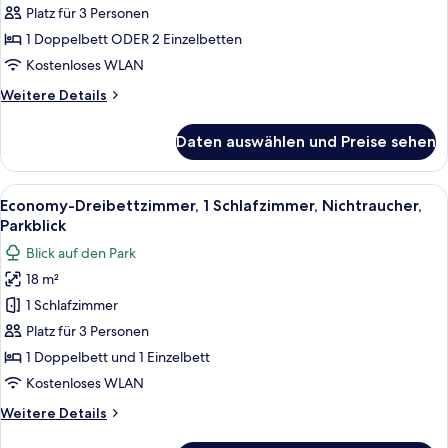
Doppel-
Platz für 3 Personen
oder
1 Doppelbett ODER 2 Einzelbetten
-
Kostenloses WLAN
Zweibettzimmer,
Weitere
Weitere Details
Terrasse
Details
anzeigen
für
Daten auswählen und Preise sehen
Deluxe-
Doppel-
oder
Alle
Daunenbettdecken, Minibar, Zimmersaf
5
-
Economy-Dreibettzimmer, 1 Schlafzimmer, Nichtraucher,
Fotos
Zweibettzimmer,
Parkblick
Terrasse
für
Blick auf den Park
Economy-
18 m²
Dreibettzimmer,
1 Schlafzimmer
1
Schlafzimmer,
Platz für 3 Personen
Nichtraucher,
1 Doppelbett und 1 Einzelbett
Parkblick
Kostenloses WLAN
anzeigen
Weitere
Weitere Details
Details
für