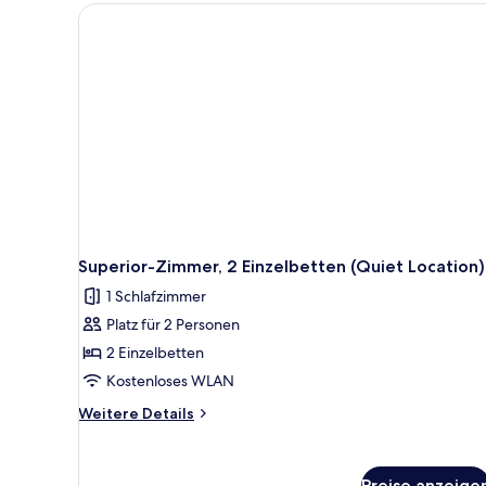
Superior-Zimmer, 2 Einzelbetten (Quiet Location)
1 Schlafzimmer
Platz für 2 Personen
2 Einzelbetten
Kostenloses WLAN
Weitere
Weitere Details
Details
für
Superior-
Preise anzeige