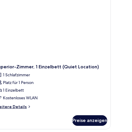
perior-Zimmer, 1 Einzelbett (Quiet Location)
1 Schlafzimmer
Platz für 1 Person
1 Einzelbett
Kostenloses WLAN
itere
itere Details
tails
r
Preise anzeigen
perior-
mmer,