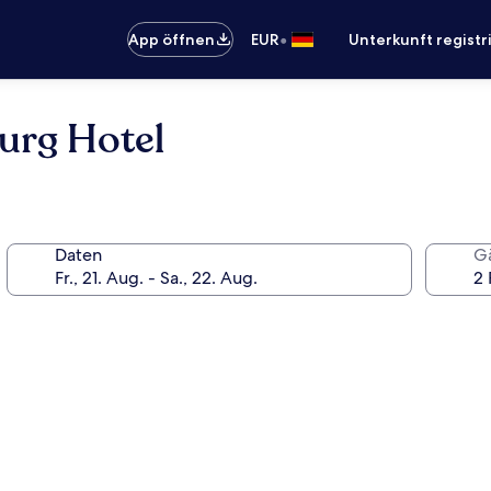
•
App öffnen
EUR
Unterkunft registr
urg Hotel
Daten
G