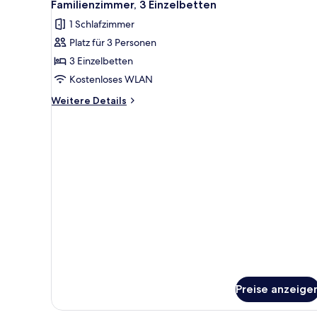
5
Familienzimmer, 3 Einzelbetten
Fotos
1 Schlafzimmer
für
Platz für 3 Personen
Familienzimmer,
3 Einzelbetten
3 Einzelbetten
anzeigen
Kostenloses WLAN
Weitere
Weitere Details
Details
für
Familienzimmer,
3 Einzelbetten
Preise anzeige