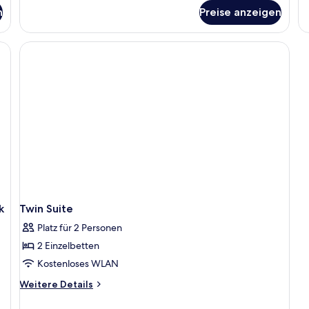
fü
für
n
Preise anzeigen
2
Economy-
Si
Zimmer,
Be
1 Einzelbett
St
Ro
Qu
Lo
W
De
Fl
Sc
Te
k
Twin Suite
Platz für 2 Personen
2 Einzelbetten
Kostenloses WLAN
Weitere
Weitere Details
Details
für