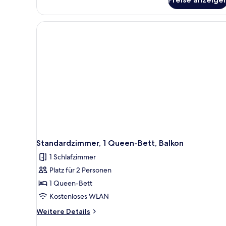
Zimmer,
2 Einzelbetten
(Quiet
Location)
Standardzimmer, 1 Queen-Bett, Balkon
1 Schlafzimmer
Platz für 2 Personen
1 Queen-Bett
Kostenloses WLAN
Weitere
Weitere Details
Details