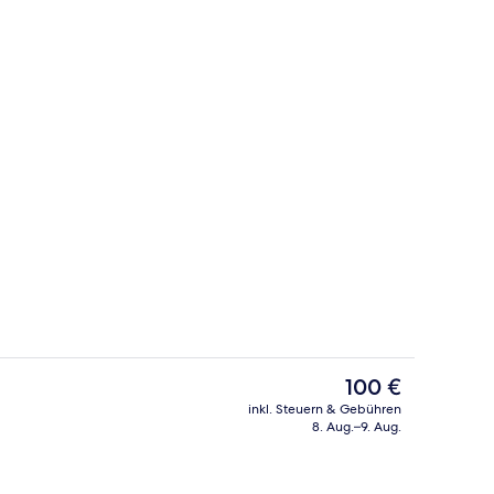
begriffenes Frühstücksbuffet
Sehenswürdigkeit
Der
100 €
aktuelle
inkl. Steuern & Gebühren
Preis
8. Aug.–9. Aug.
er, 2 Einzelbetten (Larger Room;Quiet Location) | Zimmersafe, kostenlos
Lobby
beträgt
100 €.