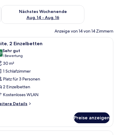
es Wochenende, Aug. 7 - Aug. 9.
Überprüfe die Verfügbarkeit für nächstes Wochenende, Aug. 1
Nächstes Wochenende
Aug. 14 - Aug. 16
Anzeige von 14 von 14 Zimmern
, Stuhl und Fernseher.
le
Ein Hotelzimmer mit einer Couch, einem klei
2
ite, 2 Einzelbetten
otos
Sehr gut
ür
0
8,0 von 10
(1
1 Bewertung
ite,
Bewertung)
30 m²
 Einzelbetten
1 Schlafzimmer
nzeigen
Platz für 3 Personen
2 Einzelbetten
Kostenloses WLAN
itere
itere Details
tails
r
Preise anzeigen
ite,
Einzelbetten
 und einem großen Fenster mit Vorhängen.
h, einem kleinen Tisch mit einem Buch, einem Fernseher und einem Fenster m