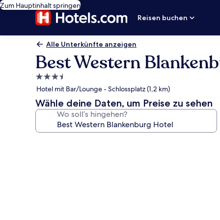
Zum Hauptinhalt springen
Reisen buchen
Alle Unterkünfte anzeigen
Best Western Blankenb
3.5-
Sterne-
Hotel mit Bar/Lounge - Schlossplatz (1,2 km)
Unterkunft
Wähle deine Daten, um Preise zu sehen
Wo soll’s hingehen?
Fotogalerie
von
Best
Western
Blankenburg
Hotel