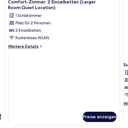
4
Comfort-Zimmer, 2 Einzelbetten (Larger
Fotos
Room;Quiet Location)
für
1 Schlafzimmer
Comfort-
Platz für 2 Personen
Zimmer,
2 Einzelbetten
2 Einzelbetten
(Larger
Kostenloses WLAN
Room;Quiet
Weitere
Weitere Details
Location)
Details
für
anzeigen
Comfort-
Su
Zimmer,
2 Einzelbetten
(Larger
Room;Quiet
Location)
We
We
De
fü
n
Preise anzeigen
Su
Zi