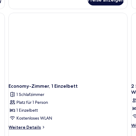
Junior-
Suite,
2 Einzelbetten,
Terrasse
(Quiet
Location)
Economy-Zimmer, 1 Einzelbett
2 
Wo
1 Schlafzimmer
Platz für 1 Person
1 Einzelbett
Kostenloses WLAN
We
We
Weitere
Weitere Details
De
Details