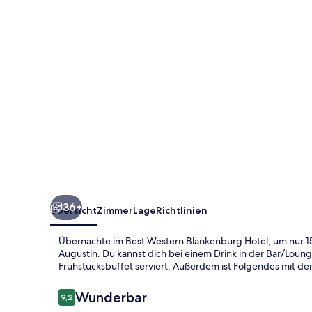
36+
Übersicht
Zimmer
Lage
Richtlinien
Übernachte im Best Western Blankenburg Hotel, um nur 15 
Augustin. Du kannst dich bei einem Drink in der Bar/Loung
Frühstücksbuffet serviert. Außerdem ist Folgendes mit dem
Bewertungen
Wunderbar
9,2
9,2 von 10.