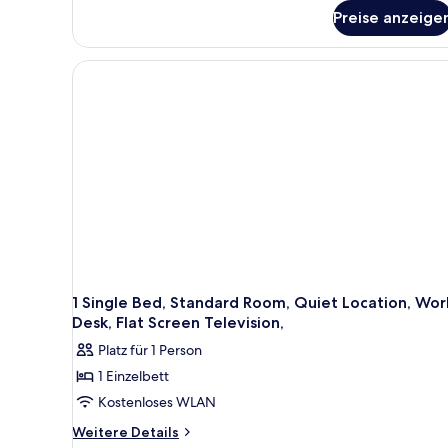
für
Preise anzeige
Standardzimmer,
1
Queen-
Bett,
Balkon
1 Single Bed, Standard Room, Quiet Location, Wor
Desk, Flat Screen Television,
Platz für 1 Person
1 Einzelbett
Kostenloses WLAN
Weitere
Weitere Details