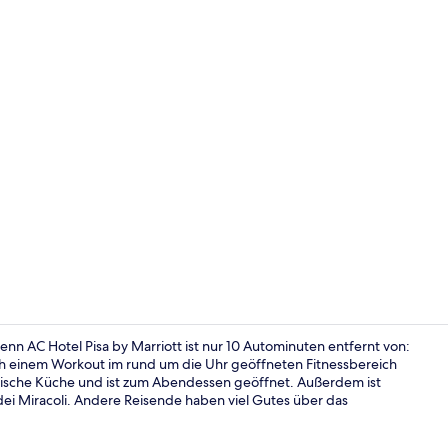
Lounge
nn AC Hotel Pisa by Marriott ist nur 10 Autominuten entfernt von:
h einem Workout im rund um die Uhr geöffneten Fitnessbereich
ienische Küche und ist zum Abendessen geöffnet. Außerdem ist
1 Schlafzim
 dei Miracoli. Andere Reisende haben viel Gutes über das