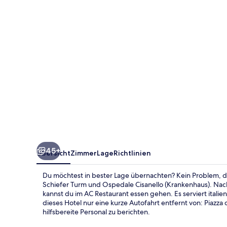
Marriott
45+
Übersicht
Zimmer
Lage
Richtlinien
Du möchtest in bester Lage übernachten? Kein Problem, de
Schiefer Turm und Ospedale Cisanello (Krankenhaus). Nac
kannst du im AC Restaurant essen gehen. Es serviert ital
dieses Hotel nur eine kurze Autofahrt entfernt von: Piazza
hilfsbereite Personal zu berichten.