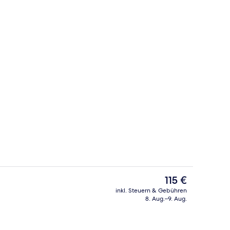
Rezeption
Der
115 €
aktuelle
inkl. Steuern & Gebühren
Preis
8. Aug.–9. Aug.
mer, hochwertige Bettwaren, Daunenbettdecken, Minibar
Lobby
beträgt
115 €.