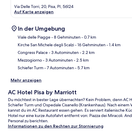
Via Delle Torri, 20, Pisa, PI, 56124
Auf Karte anzeigen
In der Umgebung
Viale delle Piagge
- 8 Gehminuten
- 0.7 km
Kirche San Michele degli Scalzi
- 16 Gehminuten
- 1.4 km
Kar
Congress Palace
- 3 Autominuten
- 2.2 km
Mezzogiorno
- 3 Autominuten
- 2.5 km
Schiefer Turm
- 7 Autominuten
- 5.7 km
Mehr anzeigen
AC Hotel Pisa by Marriott
Du möchtest in bester Lage übernachten? Kein Problem, denn AC Hot
Schiefer Turm und Ospedale Cisanello (Krankenhaus). Nach einem 
kannst du im AC Restaurant essen gehen. Es serviert italienische 
Hotel nur eine kurze Autofahrt entfernt von: Piazza dei Miracoli. An
Personal zu berichten.
Informationen zu den Rechten zur Stornierung