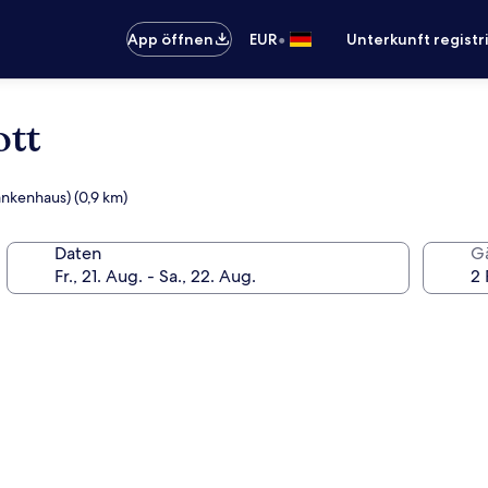
•
App öffnen
EUR
Unterkunft registr
ott
ankenhaus) (0,9 km)
Daten
G