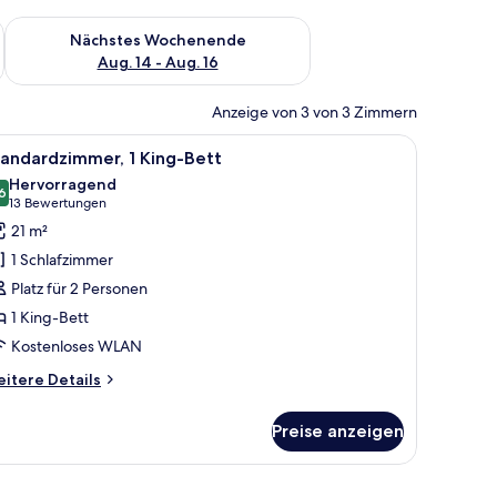
es Wochenende, Aug. 7 - Aug. 9.
Überprüfe die Verfügbarkeit für nächstes Wochenende, Aug. 1
Nächstes Wochenende
Aug. 14 - Aug. 16
Anzeige von 3 von 3 Zimmern
tigen Vorhängen.
t, zwei Nachttischen, einem Sessel und einem Fenster mit durchsichtigen V
le
Ein Hotelzimmer mit einem großen Bett, zwei
8
andardzimmer, 1 King-Bett
otos
Hervorragend
ür
6
8,6 von 10
(13
13 Bewertungen
tandardzimmer,
Bewertungen)
21 m²
King-
1 Schlafzimmer
ett
Platz für 2 Personen
nzeigen
1 King-Bett
Kostenloses WLAN
itere
itere Details
tails
r
Preise anzeigen
andardzimmer,
King-
tt