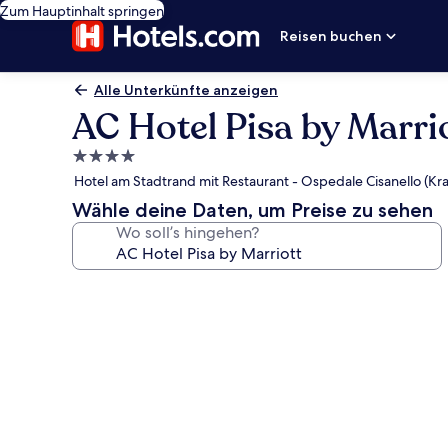
Zum Hauptinhalt springen
Reisen buchen
Alle Unterkünfte anzeigen
AC Hotel Pisa by Marri
4.0-
Sterne-
Hotel am Stadtrand mit Restaurant - Ospedale Cisanello (Kr
Unterkunft
Wähle deine Daten, um Preise zu sehen
Wo soll’s hingehen?
Fotogalerie
von
AC
Hotel
Pisa
by