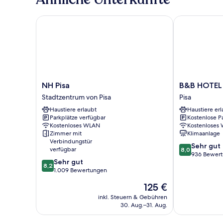
NH Pisa
B&B HOTEL Pi
NH
B&B
NH Pisa
B&B HOTEL 
Pisa
HOTEL
Stadtzentrum von Pisa
Pisa
Stadtzentrum
Pisa
Haustiere erlaubt
Haustiere erl
von
Airport
Parkplätze verfügbar
Kostenlose P
Pisa
Pisa
Kostenloses WLAN
Kostenloses
Zimmer mit
Klimaanlage
Verbindungstür
8.0
Sehr gut
verfügbar
8,0
von
936 Bewer
8.2
Sehr gut
10,
8,2
von
1.009 Bewertungen
Sehr
10,
gut,
Der
125 €
Sehr
936
Preis
gut,
inkl. Steuern & Gebühren
Bewertungen
beträgt
30. Aug.–31. Aug.
1.009
125 €
Bewertungen