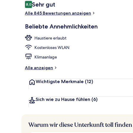
Bewertungen
Sehr gut
8,0
8,0 von 10.
Alle 845 Bewertungen anzeigen
Blick von de
Beliebte Annehmlichkeiten
Haustiere erlaubt
Kostenloses WLAN
Klimaanlage
Alle anzeigen
Wichtigste Merkmale
(12)
Sich wie zu Hause fühlen
(6)
Warum wir diese Unterkunft toll finden