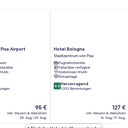
sa Airport
Hotel Bologna
Hotel
Pisa Airport
Hotel Bologna
Bologna
Stadtzentrum von Pisa
Stadtzentrum
aubt
Flughafentransfer
von
arkplätze
Parkplätze verfügbar
Pisa
 WLAN
Kostenloses WLAN
Klimaanlage
8.8
Hervorragend
8,8
von
tungen
1.003 Bewertungen
10,
Hervorragend,
1.003
Der
Der
95 €
127 €
Bewertungen
Preis
Preis
inkl. Steuern & Gebühren
inkl. Steuern & Gebühren
beträgt
beträgt
28. Aug.–29. Aug.
16. Aug.–17. Aug.
95 €
127 €