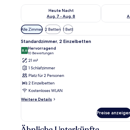
Überprüfe die Verfügbarkeit für heute Nacht, Aug. 7
Überprüfe die
Heute Nacht
Aug. 7 - Aug. 8
A
Verfügbare
Alle Zimmer
2 Betten
1 Bett
Filter
Alle
Ein Hotelzimmer mit einem gro
für
8
Standardzimmer, 2 Einzelbetten
Fotos
Zimmer
Hervorragend
für
8,6
8,6 von 10
(10
10 Bewertungen
Standardzimmer,
Bewertungen)
21 m²
2 Einzelbetten
1 Schlafzimmer
anzeigen
Platz für 2 Personen
2 Einzelbetten
Kostenloses WLAN
Weitere
Weitere Details
Details
für
Preise anzeige
Standardzimmer,
2 Einzelbetten
Ähnliche Unterkünfte