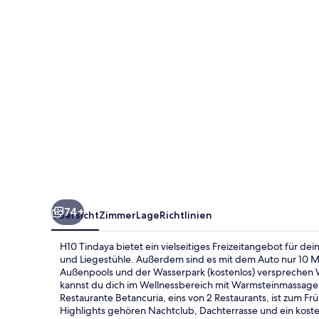
74+
Übersicht
Zimmer
Lage
Richtlinien
H10 Tindaya bietet ein vielseitiges Freizeitangebot für dei
und Liegestühle. Außerdem sind es mit dem Auto nur 10 Mi
Außenpools und der Wasserpark (kostenlos) versprechen 
kannst du dich im Wellnessbereich mit Warmsteinmassage
Restaurante Betancuria, eins von 2 Restaurants, ist zum 
Highlights gehören Nachtclub, Dachterrasse und ein koste