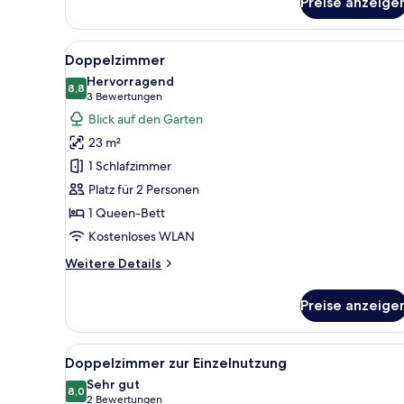
Preise anzeige
Superior-
Doppelzimmer,
Meerblick
Alle
Ein Hotelzimmer mit einem gro
1
Doppelzimmer
Fotos
Hervorragend
für
8,8
8,8 von 10
(3
3 Bewertungen
Doppelzimmer
Bewertungen)
Blick auf den Garten
anzeigen
23 m²
1 Schlafzimmer
Platz für 2 Personen
1 Queen-Bett
Kostenloses WLAN
Weitere
Weitere Details
Details
für
Preise anzeige
Doppelzimmer
Alle
Ein Hotelzimmer mit einem gro
1
Doppelzimmer zur Einzelnutzung
Fotos
Sehr gut
für
8,0
8,0 von 10
(2
2 Bewertungen