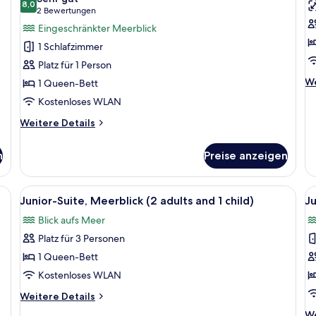
8,0
Doppelzimmer
S
8,0 von 10
(2
2 Bewertungen
zur
D
Bewertungen)
Eingeschränkter Meerblick
Einzelnutzung,
M
1 Schlafzimmer
eingeschränkter
(
Platz für 1 Person
Meerblick
a
We
We
1 Queen-Bett
anzeigen
a
De
Kostenloses WLAN
fü
Su
Weitere
Weitere Details
Do
Details
Me
für
n
Preise anzeigen
(3
Doppelzimmer
ad
zur
Einzelnutzung,
en Bett, einem Schreibtisch mit Stuhl, einem kleinen Tisch mit Pflanze, einem
Alle
Ein Hotelzimmer mit einem großen Bett,
Al
4
eingeschränkter
Junior-Suite, Meerblick (2 adults and 1 child)
Ju
Fotos
F
Meerblick
Blick aufs Meer
für
f
Platz für 3 Personen
Junior-
J
Suite,
Su
1 Queen-Bett
Meerblick
M
Kostenloses WLAN
(2
(
Weitere
Weitere Details
adults
a
Details
We
We