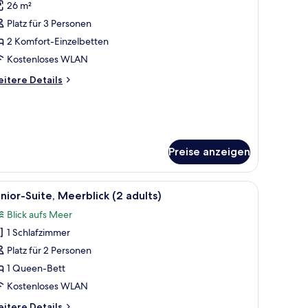
26 m²
uperior-
oppelzimmer,
Platz für 3 Personen
eerblick
2 Komfort-Einzelbetten
3
Kostenloses WLAN
dults)
itere
itere Details
nzeigen
tails
r
perior-
ppelzimmer,
erblick
Preise anzeigen
ults)
 Sessel und Blick aufs Meer.
 einem Schreibtisch mit Stuhl, einem kleinen Tisch mit Pflanze, einem Sessel
le
Ein Hotelzimmer mit einem großen Bett, einem 
4
nior-Suite, Meerblick (2 adults)
otos
Blick aufs Meer
ür
1 Schlafzimmer
unior-
ite,
Platz für 2 Personen
eerblick
1 Queen-Bett
2
Kostenloses WLAN
dults)
itere
itere Details