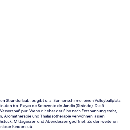
Lobby
nen Strandurlaub; es gibt u. a. Sonnenschirme, einen Volleyballplatz
nuten bis: Playas de Sotavento de Jandía (Strände). Die 5
Wasserspaß pur. Wenn dir eher der Sinn nach Entspannung steht,
Kaffeeservic
n, Aromatherapie und Thalassotherapie verwöhnen lassen.
Frühstück, Mittagessen und Abendessen geöffnet. Zu den weiteren
nloser Kinderclub.