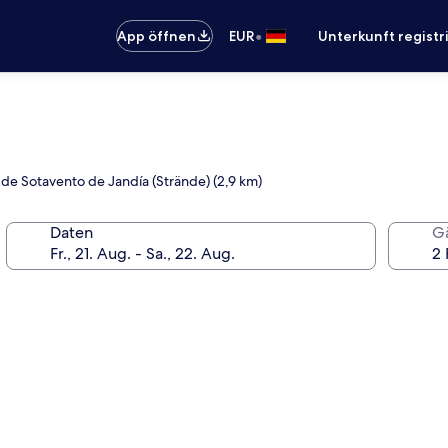
•
App öffnen
EUR
Unterkunft registr
 de Sotavento de Jandía (Strände) (2,9 km)
Daten
G