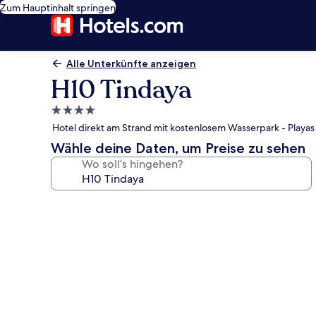
Zum Hauptinhalt springen
Alle Unterkünfte anzeigen
H10 Tindaya
4.0-
Sterne-
Hotel direkt am Strand mit kostenlosem Wasserpark - Playas
Unterkunft
Wähle deine Daten, um Preise zu sehen
Wo soll’s hingehen?
Fotogalerie
von
H10
Tindaya