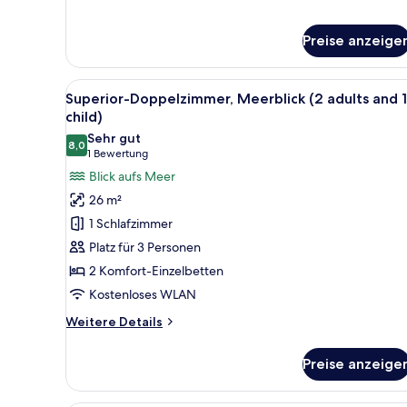
anzeigen
für
Junior-
Suite,
Preise anzeige
Meerblick
(3
Alle
Ein Hotelzimmer mit Bett, eine
adults)
3
Superior-Doppelzimmer, Meerblick (2 adults and 1
Fotos
child)
für
Sehr gut
8,0
Superior-
8,0 von 10
(1
1 Bewertung
Doppelzimmer,
Bewertung)
Blick aufs Meer
Meerblick
26 m²
(2
1 Schlafzimmer
adults
Platz für 3 Personen
and
2 Komfort-Einzelbetten
1
Kostenloses WLAN
child)
anzeigen
Weitere
Weitere Details
Details
für
Preise anzeige
Superior-
Doppelzimmer,
Meerblick