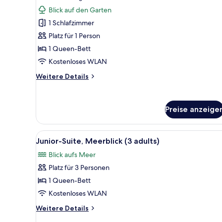
Doppelzimmer
Bewertungen)
Blick auf den Garten
zur
1 Schlafzimmer
Einzelnutzung
Platz für 1 Person
anzeigen
1 Queen-Bett
Kostenloses WLAN
Weitere
Weitere Details
Details
für
Doppelzimmer
Preise anzeige
zur
Einzelnutzung
Alle
Ein Hotelzimmer mit einem groß
4
Junior-Suite, Meerblick (3 adults)
Fotos
Blick aufs Meer
für
Platz für 3 Personen
Junior-
Suite,
1 Queen-Bett
Meerblick
Kostenloses WLAN
(3
Weitere
Weitere Details
adults)
Details