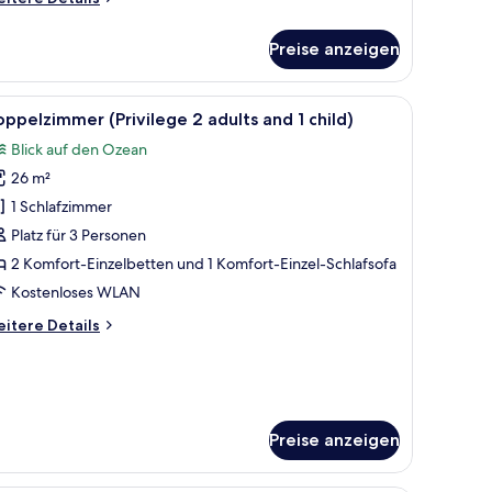
nzeigen
tails
r
Preise anzeigen
nior-
ite,
erblick
m Schreibtisch, einem Sessel, einem Fernseher und einem Balkon mit Blick.
le
Ein Hotelzimmer mit zwei Betten, einem Schrei
9
ppelzimmer (Privilege 2 adults and 1 child)
otos
ults)
Blick auf den Ozean
ür
26 m²
oppelzimmer
rivilege
1 Schlafzimmer
Platz für 3 Personen
dults
2 Komfort-Einzelbetten und 1 Komfort-Einzel-Schlafsofa
nd
Kostenloses WLAN
itere
itere Details
ild)
tails
nzeigen
r
ppelzimmer
rivilege
Preise anzeigen
ults
nd