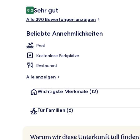
Bewertungen
Sehr gut
8,2
8,2 von 10.
Alle 390 Bewertungen anzeigen
Sonnenterra
Beliebte Annehmlichkeiten
Pool
Kostenlose Parkplätze
Restaurant
Alle anzeigen
Wichtigste Merkmale
(12)
Für Familien
(6)
Warum wir diese Unterkunft toll finden