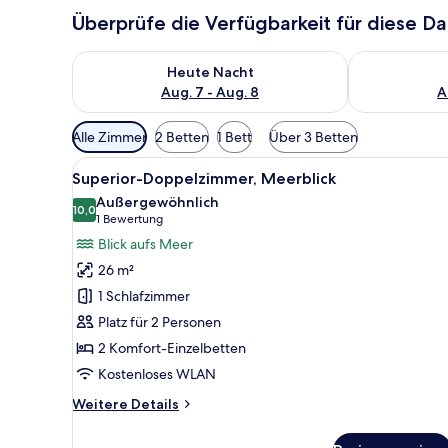
Überprüfe die Verfügbarkeit für diese D
Überprüfe die Verfügbarkeit für heute Nacht, Aug. 7
Überprüfe die
Heute Nacht
Aug. 7 - Aug. 8
A
Verfügbare
Alle Zimmer
2 Betten
1 Bett
Über 3 Betten
Filter
Alle
Ein Hotelzimmer mit Bett, eine
für
4
Superior-Doppelzimmer, Meerblick
Fotos
Zimmer
Außergewöhnlich
für
10,0
10,0 von 10
(1
1 Bewertung
Superior-
Bewertung)
Blick aufs Meer
Doppelzimmer,
26 m²
Meerblick
1 Schlafzimmer
anzeigen
Platz für 2 Personen
2 Komfort-Einzelbetten
Kostenloses WLAN
Weitere
Weitere Details
Details
für