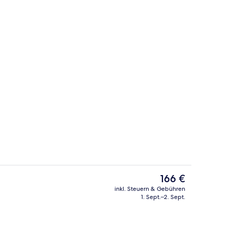
Lobby
Der
166 €
aktuelle
inkl. Steuern & Gebühren
Preis
1. Sept.–2. Sept.
e
Schreibtisch, Verdunkelungsvorhänge
beträgt
166 €.