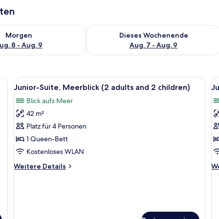
aten
 - Aug. 8.
 Verfügbarkeit für morgen, Aug. 8 - Aug. 9.
Überprüfe die Verfügbarkeit für dies
Morgen
Dieses Wochenende
ug. 8 - Aug. 9
Aug. 7 - Aug. 9
r Couch, einem Tisch und einem Balkon mit Blick.
Alle
Ein Hotelzimmer mit einem großen Bett,
Al
4
Junior-Suite, Meerblick (2 adults and 2 children)
Ju
Fotos
F
Blick aufs Meer
für
f
42 m²
Junior-
J
Suite,
Su
Platz für 4 Personen
Meerblick
M
1 Queen-Bett
(2
(
Kostenloses WLAN
adults
a
Weitere
We
Weitere Details
We
and
a
Details
De
2
1
für
fü
Junior-
Ju
children)
ch
Suite,
Su
anzeigen
a
Meerblick
Me
(2
(3