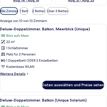
Aug. 14 - Aug. 16
Aug. 21 - Aug. 23
Verfügbare
Alle Zimmer
1 Bett
2 Betten
Über 3 Betten
Filter
für
Anzeige von 10 von 10 Zimmern
Zimmer
Alle
Ein Hotelzimmer mit einem großen Bett
4
Deluxe-Doppelzimmer, Balkon, Meerblick (Unique)
Fotos
Blick aufs Meer
für
22 m²
Deluxe-
Doppelzimmer,
1 Schlafzimmer
Balkon,
Platz für 2 Personen
Meerblick
1 Doppelbett ODER 2 Einzelbetten
(Unique)
Kostenloses WLAN
anzeigen
Weitere
Weitere Details
Details
für
Daten auswählen und Preise sehen
Deluxe-
Doppelzimmer,
Balkon,
Alle
Ein Hotelzimmer mit einem großen Bett
4
Meerblick
Deluxe-Doppelzimmer, Balkon (Unique Solarium)
Fotos
(Unique)
Blick aufs Meer