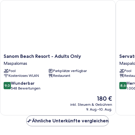
Sanom Beach Resort - Adults Only
Servatur
Sanom
Servatur
Sanom Beach Resort - Adults Only
Servat
Beach
Don
Maspalomas
Maspal
Resort
Miguel
Pool
Parkplätze verfügbar
Pool
-
-
Kostenloses WLAN
Restaurant
Restau
Adults
Adults
Only
Only
9.0
8.6
Wunderbar
Her
9,0
8,6
Maspalomas
Maspal
von
von
548 Bewertungen
1.00
10,
10,
Der
180 €
Wunderbar,
Hervorr
Preis
548
1.006
inkl. Steuern & Gebühren
beträgt
9. Aug.–10. Aug.
Bewertungen
Bewert
180 €
Ähnliche Unterkünfte vergleichen