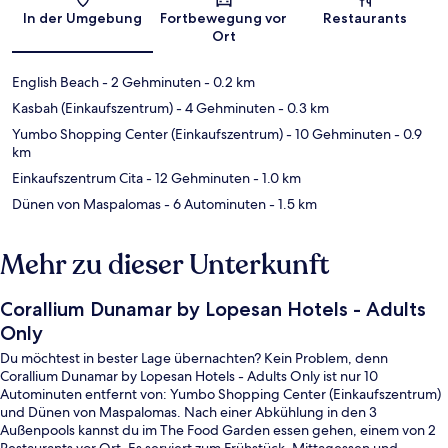
In der Umgebung
Fortbewegung vor
Restaurants
Ort
English Beach
- 2 Gehminuten
- 0.2 km
Kasbah (Einkaufszentrum)
- 4 Gehminuten
- 0.3 km
Yumbo Shopping Center (Einkaufszentrum)
- 10 Gehminuten
- 0.9
km
Einkaufszentrum Cita
- 12 Gehminuten
- 1.0 km
Dünen von Maspalomas
- 6 Autominuten
- 1.5 km
Mehr zu dieser Unterkunft
Corallium Dunamar by Lopesan Hotels - Adults
Only
Du möchtest in bester Lage übernachten? Kein Problem, denn
Corallium Dunamar by Lopesan Hotels - Adults Only ist nur 10
Autominuten entfernt von: Yumbo Shopping Center (Einkaufszentrum)
und Dünen von Maspalomas. Nach einer Abkühlung in den 3
Außenpools kannst du im The Food Garden essen gehen, einem von 2
Restaurants vor Ort. Es serviert zum Frühstück, Mittagessen und