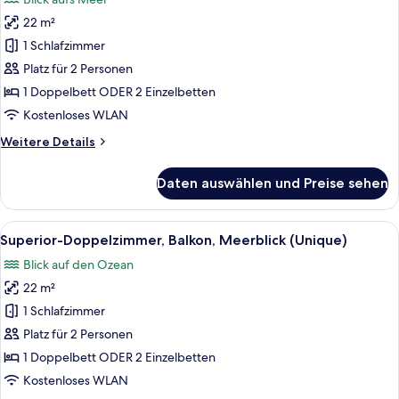
für
22 m²
Deluxe-
Doppelzimmer,
1 Schlafzimmer
Balkon
Platz für 2 Personen
(Unique
1 Doppelbett ODER 2 Einzelbetten
Solarium)
Kostenloses WLAN
anzeigen
Weitere
Weitere Details
Details
für
Daten auswählen und Preise sehen
Deluxe-
Doppelzimmer,
Balkon
Alle
Ein Hotelzimmer mit einem großen Bett
6
(Unique
Superior-Doppelzimmer, Balkon, Meerblick (Unique)
Fotos
Solarium)
Blick auf den Ozean
für
22 m²
Superior-
Doppelzimmer,
1 Schlafzimmer
Balkon,
Platz für 2 Personen
Meerblick
1 Doppelbett ODER 2 Einzelbetten
(Unique)
Kostenloses WLAN
anzeigen