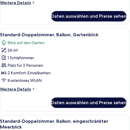
Weitere
Weitere Details
Details
für
Daten auswählen und Preise sehen
Superior-
Doppelzimmer,
Balkon,
Alle
Ein Hotelzimmer mit einem großen Bett
4
Meerblick
Standard-Doppelzimmer, Balkon, Gartenblick
Fotos
(Unique)
Blick auf den Garten
für
26 m²
Standard-
Doppelzimmer,
1 Schlafzimmer
Balkon,
Platz für 2 Personen
Gartenblick
2 Komfort-Einzelbetten
anzeigen
Kostenloses WLAN
Weitere
Weitere Details
Details
für
Daten auswählen und Preise sehen
Standard-
Doppelzimmer,
Balkon,
Alle
Ein Hotelzimmer mit Bett, Schreibtisch
3
Gartenblick
Standard-Doppelzimmer, Balkon, eingeschränkter
Fotos
Meerblick