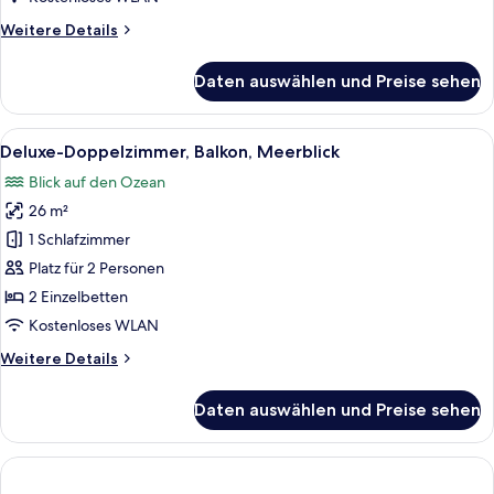
Weitere
Weitere Details
Details
für
Daten auswählen und Preise sehen
Deluxe-
Doppelzimmer,
Balkon
Alle
Ein Hotelzimmer mit einem großen Bett
5
Deluxe-Doppelzimmer, Balkon, Meerblick
Fotos
Blick auf den Ozean
für
26 m²
Deluxe-
Doppelzimmer,
1 Schlafzimmer
Balkon,
Platz für 2 Personen
Meerblick
2 Einzelbetten
anzeigen
Kostenloses WLAN
Weitere
Weitere Details
Details
für
Daten auswählen und Preise sehen
Deluxe-
Doppelzimmer,
Balkon,
Meerblick