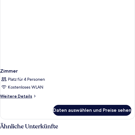
Zimmer
Platz für 4 Personen
Kostenloses WLAN
Weitere
Weitere Details
Details
für
Daten auswählen und Preise sehen
Zimmer
Ähnliche Unterkünfte