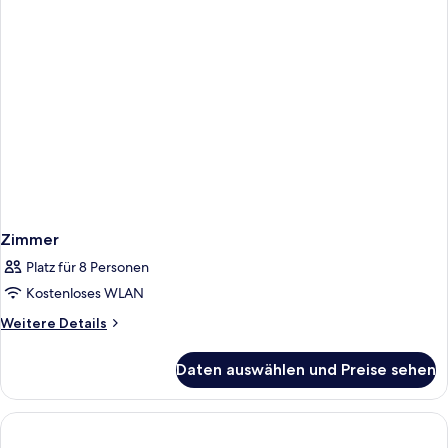
Zimmer
Platz für 8 Personen
Kostenloses WLAN
Weitere
Weitere Details
Details
für
Daten auswählen und Preise sehen
Zimmer