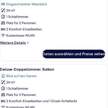
für
Eingeschränkter Meerblick
Standard-
26 m²
Doppelzimmer,
1 Schlafzimmer
Balkon,
eingeschränkter
Platz für 2 Personen
Meerblick
2 Komfort-Einzelbetten
anzeigen
Kostenloses WLAN
Weitere
Weitere Details
Details
für
Daten auswählen und Preise sehen
Standard-
Doppelzimmer,
Balkon,
Alle
Ein Hotelzimmer mit einem großen Bett
5
eingeschränkter
Deluxe-Doppelzimmer, Balkon
Fotos
Meerblick
Blick auf den Garten
für
26 m²
Deluxe-
Doppelzimmer,
1 Schlafzimmer
Balkon
Platz für 3 Personen
anzeigen
2 Komfort-Einzelbetten und 1 Einzel-Schlafsofa
Kostenloses WLAN