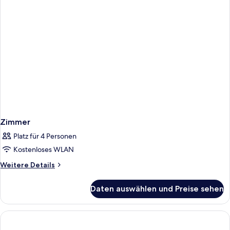
Zimmer
Platz für 4 Personen
Kostenloses WLAN
Weitere
Weitere Details
Details
für
Daten auswählen und Preise sehen
Zimmer