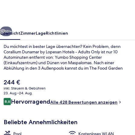
Lopesan
Hotels
-
rück
Weiter
Adults
101+
Übersicht
Zimmer
Lage
Richtlinien
Only
Du möchtest in bester Lage übernachten? Kein Problem, denn
Corallium Dunamar by Lopesan Hotels - Adults Only ist nur 10
Autominuten entfernt von: Yumbo Shopping Center
(Einkaufszentrum) und Dünen von Maspalomas. Nach einer
Abkühlung in den 3 Außenpools kannst du im The Food Garden
essen gehen, einem von 2 Restaurants vor Ort. Es serviert zum
Frühstück, Mittagessen und Abendessen internationale Küche.
Der
244 €
Weitere Highlights sind 3 Bars/Lounges, eine Poolbar und
aktuelle
inkl. Steuern & Gebühren
Fitnessmöglichkeiten. Andere Reisende lieben das hilfsbereite
Preis
23. Aug.–24. Aug.
Personal.
3 Außenpools, Sonnenschirme, Lieges
beträgt
Bewertungen
Hervorragend
8,6
Alle 428 Bewertungen anzeigen
244 €.
8,6 von 10.
Beliebte Annehmlichkeiten
Pool
Kostenloses WLAN