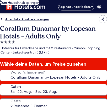
Zum Hauptinhalt springen
App herunterladen
Alle Unterkünfte anzeigen
Corallium Dunamar by Lopesan
Hotels - Adults Only
4.0-
Sterne-
Hotel nur für Erwachsene und mit 2 Restaurants - Yumbo Shopping
Unterkunft
Center (Einkaufszentrum) (1,1 km)
Wähle deine Daten, um Preise zu sehen
Wo soll’s hingehen?
Daten
Gäste