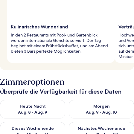
Kulinarisches Wunderland
Verträ
In den 2 Restaurants mit Pool- und Gartenblick
Hochwer
werden internationale Gerichte serviert. Der Tag
und Ver
beginnt mit einem Frühstücksbuffet, und am Abend
sich un
bieten 3 Bars perfekte Möglichkeiten.
auf dem 
Minibar.
Zimmeroptionen
Überprüfe die Verfügbarkeit für diese Daten
Überprüfe die Verfügbarkeit für heute Nacht, Aug. 8 - Aug. 9.
Überprüfe die Verfügbarkeit f
Heute Nacht
Morgen
Aug. 8 - Aug. 9
Aug. 9 - Aug. 10
Überprüfe die Verfügbarkeit für dieses Wochenende, Aug. 14 -
Überprüfe die Verfügbarkeit f
Dieses Wochenende
Nächstes Wochenende