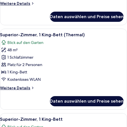
Weitere
Weitere Details
Details
für
Daten auswählen und Preise sehen
Junior-
Doppelzimmer,
1 King-
Alle
Ein ordentlich bezogenes Bett mit gr
13
Bett
Superior-Zimmer, 1 King-Bett (Thermal)
Fotos
Blick auf den Garten
für
48 m²
Superior-
Zimmer,
1 Schlafzimmer
1 King-
Platz für 2 Personen
Bett
1 King-Bett
(Thermal)
Kostenloses WLAN
anzeigen
Weitere
Weitere Details
Details
für
Daten auswählen und Preise sehen
Superior-
Zimmer,
1 King-
Alle
Ein Hotelzimmer mit einem Bett, eine
9
Bett
Superior-Zimmer, 1 King-Bett
Fotos
(Thermal)