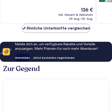
Fortuna
Resort
10,
von
1.00
-
Außergewöhnlich,
10,
Der
136 €
Adults
1.545
Außerge
Preis
Only
Bewertungen
1.008
inkl. Steuern & Gebühren
beträgt
La
29. Aug.–30. Aug.
Bewert
136 €
Fortuna
Ähnliche Unterkünfte vergleichen
Melde dich an, um verfügbare Rabatte und Vorteile
anzuzeigen. Mehr Prämien für noch mehr Abenteuer!
Anmelden
Jetzt kostenlos registrieren
Zur Gegend