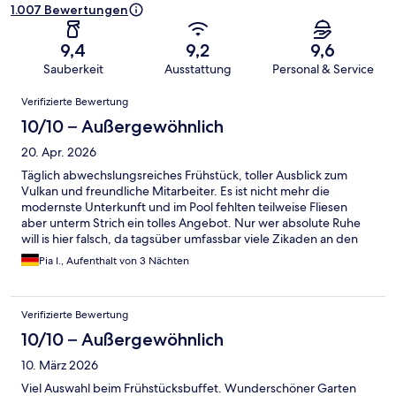
1.007 Bewertungen
9,4
9,2
9,6
Sauberkeit
Ausstattung
Personal & Service
Bewertungen
Verifizierte Bewertung
10/10 – Außergewöhnlich
20. Apr. 2026
Täglich abwechslungsreiches Frühstück, toller Ausblick zum
Vulkan und freundliche Mitarbeiter. Es ist nicht mehr die
modernste Unterkunft und im Pool fehlten teilweise Fliesen
aber unterm Strich ein tolles Angebot. Nur wer absolute Ruhe
will is hier falsch, da tagsüber umfassbar viele Zikaden an den
Bäumen kleben und sehr laut sind.
Pia I., Aufenthalt von 3 Nächten
Verifizierte Bewertung
10/10 – Außergewöhnlich
10. März 2026
Viel Auswahl beim Frühstücksbuffet. Wunderschöner Garten