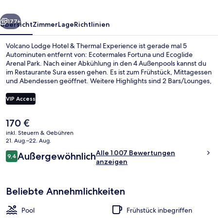
Experience
rück
Weiter
177+
Übersicht
Zimmer
Lage
Richtlinien
Volcano Lodge Hotel & Thermal Experience ist gerade mal 5
Autominuten entfernt von: Ecotermales Fortuna und Ecoglide
Arenal Park. Nach einer Abkühlung in den 4 Außenpools kannst du
im Restaurante Sura essen gehen. Es ist zum Frühstück, Mittagessen
und Abendessen geöffnet. Weitere Highlights sind 2 Bars/Lounges,
eine Poolbar und eine Sauna. Anderen Reisenden gefallen der Pool
und das hilfsbereite Personal sehr gut.
VIP Access
Der
170 €
Terrasse/Patio
aktuelle
inkl. Steuern & Gebühren
Preis
21. Aug.–22. Aug.
beträgt
Bewertungen
Alle 1.007 Bewertungen
Außergewöhnlich
170 €.
9,4
9,4 von 10.
anzeigen
Beliebte Annehmlichkeiten
Pool
Frühstück inbegriffen