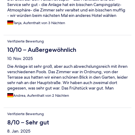
Service sehr gut - die Anlage hat ein bisschen Campingplatz-
Atmosphäre- die Zimmer sehr veraltet und ein bisschen muffig
- wir würden beim nächsten Mal ein anderes Hotel wählen
Tanja, Aufenthalt von 3 Nächten
Verifizierte Bewertung
10/10 – Außergewöhnlich
10. Nov. 2025
Die Anlage ist sehr groß, aber auch abwechslungsreich mit ihren
verschiedenen Pools. Das Zimmer war in Ordnung, von der
Terrasse aus hatten wir einen schönen Blick in den Garten, leider
sehr nah an der Hauptstraße. Wir haben auch zweimal dort
gegessen, was sehr gut war. Das Frühstück war gut. Man
musste allerdings ständig nach irgend was fragen, z.B. Butter,
Andrea, Aufenthalt von 2 Nächten
Tassen, Teller usw. Das war etwas mühselig.
Verifizierte Bewertung
8/10 – Sehr gut
8. Jan. 2025