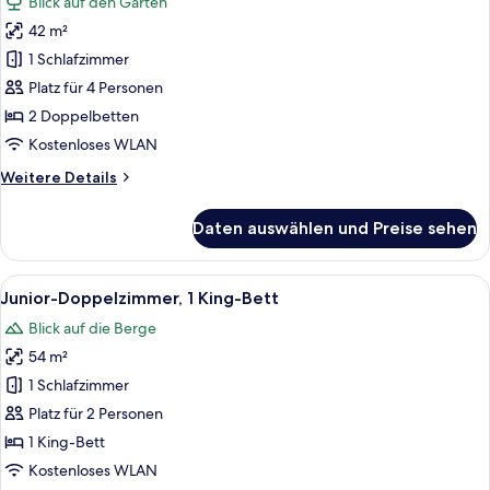
Blick auf den Garten
für
42 m²
Superior-
Zimmer
1 Schlafzimmer
(Thermal)
Platz für 4 Personen
anzeigen
2 Doppelbetten
Kostenloses WLAN
Weitere
Weitere Details
Details
für
Daten auswählen und Preise sehen
Superior-
Zimmer
(Thermal)
Alle
Ein Hotelzimmer mit Holzboden, einem
16
Junior-Doppelzimmer, 1 King-Bett
Fotos
Blick auf die Berge
für
54 m²
Junior-
Doppelzimmer,
1 Schlafzimmer
1 King-
Platz für 2 Personen
Bett
1 King-Bett
anzeigen
Kostenloses WLAN