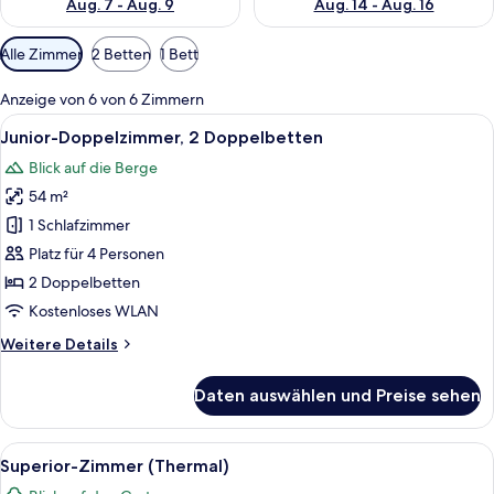
Aug. 7 - Aug. 9
Aug. 14 - Aug. 16
Verfügbare
Alle Zimmer
2 Betten
1 Bett
Filter
für
Anzeige von 6 von 6 Zimmern
Zimmer
Alle
Eine Terrasse mit Sitzgelegenheiten im
8
Junior-Doppelzimmer, 2 Doppelbetten
Fotos
Blick auf die Berge
für
54 m²
Junior-
Doppelzimmer,
1 Schlafzimmer
2 Doppelbetten
Platz für 4 Personen
anzeigen
2 Doppelbetten
Kostenloses WLAN
Weitere
Weitere Details
Details
für
Daten auswählen und Preise sehen
Junior-
Doppelzimmer,
2 Doppelbetten
Alle
Ein Hotelzimmer mit zwei Betten, eine
18
Superior-Zimmer (Thermal)
Fotos