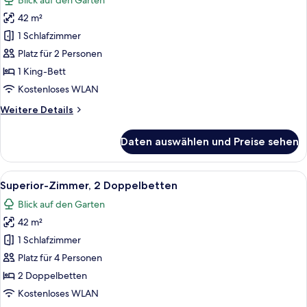
Blick auf den Garten
für
42 m²
Superior-
Zimmer,
1 Schlafzimmer
1 King-
Platz für 2 Personen
Bett
1 King-Bett
anzeigen
Kostenloses WLAN
Weitere
Weitere Details
Details
für
Daten auswählen und Preise sehen
Superior-
Zimmer,
1 King-
Alle
Ein Hotelzimmer mit zwei Betten, Hol
20
Bett
Superior-Zimmer, 2 Doppelbetten
Fotos
Blick auf den Garten
für
42 m²
Superior-
Zimmer,
1 Schlafzimmer
2 Doppelbetten
Platz für 4 Personen
anzeigen
2 Doppelbetten
Kostenloses WLAN