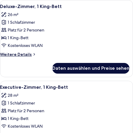
Alle
Ein Hotelzimmer mit einem großen Bet
6
Deluxe-Zimmer, 1 King-Bett
Fotos
26 m²
für
1 Schlafzimmer
Deluxe-
Zimmer,
Platz für 2 Personen
1 King-
1 King-Bett
Bett
Kostenloses WLAN
anzeigen
Weitere
Weitere Details
Details
für
Daten auswählen und Preise sehen
Deluxe-
Zimmer,
1 King-
Alle
Ein modernes Hotelzimmer mit einem g
8
Bett
Executive-Zimmer, 1 King-Bett
Fotos
28 m²
für
1 Schlafzimmer
Executive-
Zimmer,
Platz für 2 Personen
1 King-
1 King-Bett
Bett
Kostenloses WLAN
anzeigen