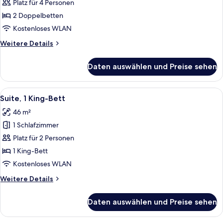
2 Doppelbetten
Platz für 4 Personen
anzeigen
2 Doppelbetten
Kostenloses WLAN
Weitere
Weitere Details
Details
für
Daten auswählen und Preise sehen
Familienzimmer,
2 Doppelbetten
Alle
Ein modernes Hotelzimmer mit einem g
7
Suite, 1 King-Bett
Fotos
46 m²
für
1 Schlafzimmer
Suite,
1 King-
Platz für 2 Personen
Bett
1 King-Bett
anzeigen
Kostenloses WLAN
Weitere
Weitere Details
Details
für
Daten auswählen und Preise sehen
Suite,
1 King-
Bett