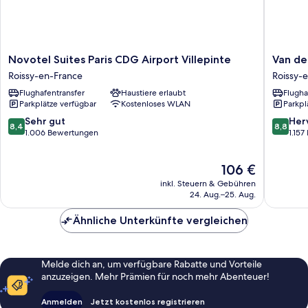
Novotel
Van
Novotel Suites Paris CDG Airport Villepinte
Van de
Suites
der
Roissy-en-France
Roissy-
Paris
Valk
Flughafentransfer
Haustiere erlaubt
Flugha
CDG
Hotel
Parkplätze verfügbar
Kostenloses WLAN
Parkpl
Airport
Paris
Villepinte
CDG
8.4
8.8
Sehr gut
Her
8,4
8,8
Roissy-
Airport
von
von
1.006 Bewertungen
1.15
en-
Roissy-
10,
10,
France
en-
Sehr
Hervorr
Der
106 €
France
gut,
1.157
Preis
1.006
Bewert
inkl. Steuern & Gebühren
beträgt
Bewertungen
24. Aug.–25. Aug.
106 €
Ähnliche Unterkünfte vergleichen
Melde dich an, um verfügbare Rabatte und Vorteile
anzuzeigen. Mehr Prämien für noch mehr Abenteuer!
Anmelden
Jetzt kostenlos registrieren