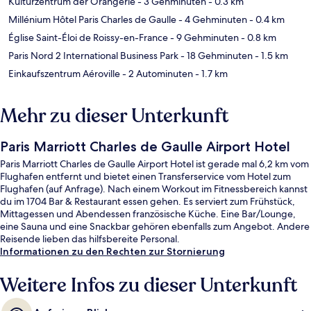
Kulturzentrum der Orangerie
- 3 Gehminuten
- 0.3 km
Millénium Hôtel Paris Charles de Gaulle
- 4 Gehminuten
- 0.4 km
Église Saint-Éloi de Roissy-en-France
- 9 Gehminuten
- 0.8 km
Paris Nord 2 International Business Park
- 18 Gehminuten
- 1.5 km
Einkaufszentrum Aéroville
- 2 Autominuten
- 1.7 km
Mehr zu dieser Unterkunft
Paris Marriott Charles de Gaulle Airport Hotel
Paris Marriott Charles de Gaulle Airport Hotel ist gerade mal 6,2 km vom
Flughafen entfernt und bietet einen Transferservice vom Hotel zum
Flughafen (auf Anfrage). Nach einem Workout im Fitnessbereich kannst
du im 1704 Bar & Restaurant essen gehen. Es serviert zum Frühstück,
Mittagessen und Abendessen französische Küche. Eine Bar/Lounge,
eine Sauna und eine Snackbar gehören ebenfalls zum Angebot. Andere
Reisende lieben das hilfsbereite Personal.
Informationen zu den Rechten zur Stornierung
Weitere Infos zu dieser Unterkunft