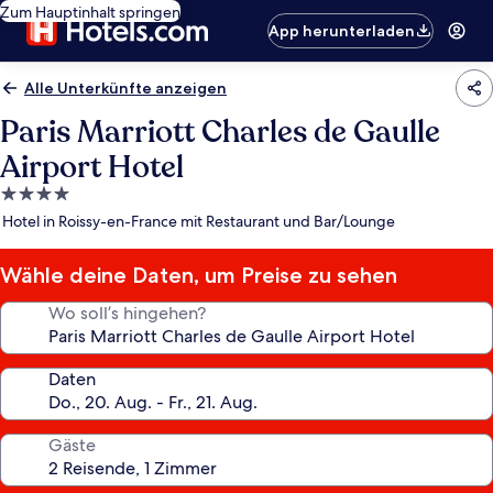
Zum Hauptinhalt springen
App herunterladen
Alle Unterkünfte anzeigen
Paris Marriott Charles de Gaulle
Airport Hotel
4.0-
Sterne-
Hotel in Roissy-en-France mit Restaurant und Bar/Lounge
Unterkunft
Wähle deine Daten, um Preise zu sehen
Wo soll’s hingehen?
Daten
Gäste