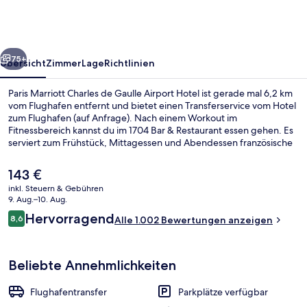
de
Gaulle
Airport
rück
Weiter
Hotel
75+
Übersicht
Zimmer
Lage
Richtlinien
Paris Marriott Charles de Gaulle Airport Hotel ist gerade mal 6,2 km
vom Flughafen entfernt und bietet einen Transferservice vom Hotel
zum Flughafen (auf Anfrage). Nach einem Workout im
Fitnessbereich kannst du im 1704 Bar & Restaurant essen gehen. Es
serviert zum Frühstück, Mittagessen und Abendessen französische
Küche. Eine Bar/Lounge, eine Sauna und eine Snackbar gehören
ebenfalls zum Angebot. Andere Reisende lieben das hilfsbereite
Der
143 €
Personal.
aktuelle
inkl. Steuern & Gebühren
Preis
9. Aug.–10. Aug.
Tagungsbereich
beträgt
Bewertungen
Hervorragend
8,6
Alle 1.002 Bewertungen anzeigen
143 €.
8,6 von 10.
Beliebte Annehmlichkeiten
Flughafentransfer
Parkplätze verfügbar