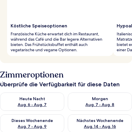
Köstliche Speiseoptionen
Hypoal
Französische Küche erwartet dich im Restaurant,
Italieni
während das Café und die Bar legere Alternativen
Matratze
bieten. Das Frühstücksbuffet enthält auch
bietet e
vegetarische und vegane Optionen.
einer D
Zimmeroptionen
Überprüfe die Verfügbarkeit für diese Daten
Überprüfe die Verfügbarkeit für heute Nacht, Aug. 6 - Aug. 7.
Überprüfe die Verfügbarkeit f
Heute Nacht
Morgen
Aug. 6 - Aug. 7
Aug. 7 - Aug. 8
Überprüfe die Verfügbarkeit für dieses Wochenende, Aug. 7 - 
Überprüfe die Verfügbarkeit f
Dieses Wochenende
Nächstes Wochenende
Aug. 7 - Aug. 9
Aug. 14 - Aug. 16