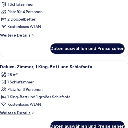
Prestige
1 Schlafzimmer
Familienzimmer,
King
2 Doppelbetten
Platz für 4 Personen
Room)
anzeigen
2 Doppelbetten
Kostenloses WLAN
Weitere
Weitere Details
Details
für
Daten auswählen und Preise sehen
Familienzimmer,
2 Doppelbetten
Alle
Ein Hotelzimmer mit einem großen Bett
5
Deluxe-Zimmer, 1 King-Bett und Schlafsofa
Fotos
28 m²
für
1 Schlafzimmer
Deluxe-
Zimmer,
Platz für 3 Personen
1 King-
1 King-Bett und 1 großes Schlafsofa
Bett
Kostenloses WLAN
und
Weitere
Weitere Details
Schlafsofa
Details
anzeigen
für
Daten auswählen und Preise sehen
Deluxe-