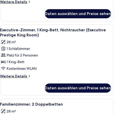
Weitere
Weitere Details
Details
für
Daten auswählen und Preise sehen
Executive-
Zimmer,
1 King-
Alle
Ein modernes Hotelzimmer mit einem g
5
Bett
Executive-Zimmer, 1 King-Bett, Nichtraucher (Executive
Fotos
Prestige King Room)
für
28 m²
Executive-
1 Schlafzimmer
Zimmer,
Platz für 2 Personen
1 King-
Bett,
1 King-Bett
Nichtraucher
Kostenloses WLAN
(Executive
Weitere
Weitere Details
Prestige
Details
King
für
Daten auswählen und Preise sehen
Executive-
Room)
Zimmer,
anzeigen
1 King-
Alle
Ein Hotelzimmer mit zwei Betten, eine
6
Bett,
Familienzimmer, 2 Doppelbetten
Fotos
Nichtraucher
28 m²
(Executive
für