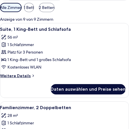
Verfügbare
Alle Zimmer
1 Bett
2 Betten
Filter
für
Anzeige von 9 von 9 Zimmern
Zimmer
Alle
Ein Hotelzimmer mit einem großen Bet
6
Suite, 1 King-Bett und Schlafsofa
Fotos
56 m²
für
1 Schlafzimmer
Suite,
1 King-
Platz für 3 Personen
Bett
1 King-Bett und 1 großes Schlafsofa
und
Kostenloses WLAN
Schlafsofa
Weitere
Weitere Details
anzeigen
Details
für
Daten auswählen und Preise sehen
Suite,
1 King-
Bett
Alle
Ein Hotelzimmer mit zwei Betten, eine
7
und
Familienzimmer, 2 Doppelbetten
Fotos
Schlafsofa
28 m²
für
1 Schlafzimmer
Familienzimmer,