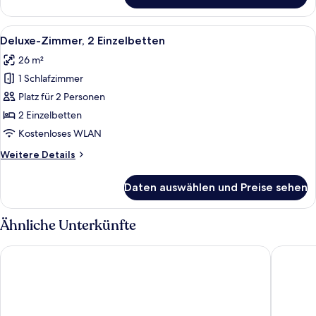
Zimmer,
1 King-
Alle
Ein Hotelzimmer mit zwei Betten, eine
6
Bett
Deluxe-Zimmer, 2 Einzelbetten
Fotos
und
26 m²
Schlafsofa
für
1 Schlafzimmer
Deluxe-
Zimmer,
Platz für 2 Personen
2 Einzelbetten
2 Einzelbetten
anzeigen
Kostenloses WLAN
Weitere
Weitere Details
Details
für
Daten auswählen und Preise sehen
Deluxe-
Zimmer,
2 Einzelbetten
Ähnliche Unterkünfte
Novotel Suites Paris CDG Airport Villepinte
Van der 