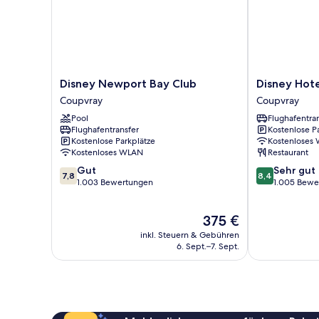
Disney
Disney
Disney Newport Bay Club
Disney Hot
Newport
Hotel
Coupvray
Coupvray
Bay
Cheyenne
Pool
Flughafentra
Club
Coupvray
Flughafentransfer
Kostenlose P
Coupvray
Kostenlose Parkplätze
Kostenloses
Kostenloses WLAN
Restaurant
7.8
8.4
Gut
Sehr gut
7,8
8,4
von
von
1.003 Bewertungen
1.005 Bewe
10,
10,
Gut,
Sehr
Der
375 €
1.003
gut,
Preis
Bewertungen
1.005
inkl. Steuern & Gebühren
beträgt
Bewertungen
6. Sept.–7. Sept.
375 €