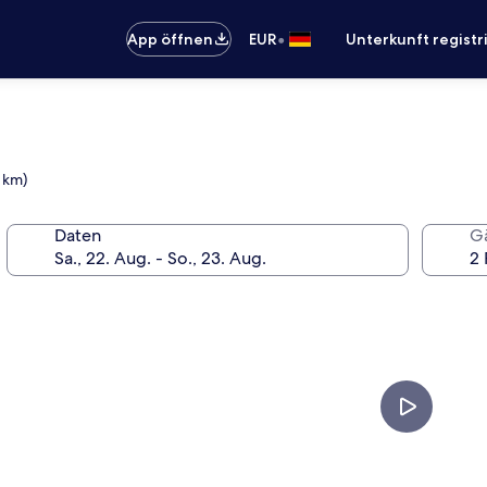
•
App öffnen
EUR
Unterkunft registr
4 km)
Daten
G