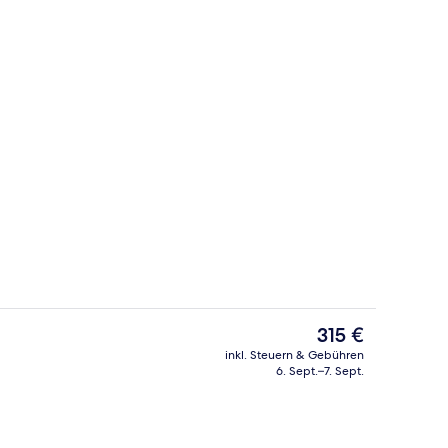
Buffet
nterkunft
Der
315 €
aktuelle
inkl. Steuern & Gebühren
Preis
6. Sept.–7. Sept.
r Unterkunft
Fassade der Unterkunft
beträgt
315 €.