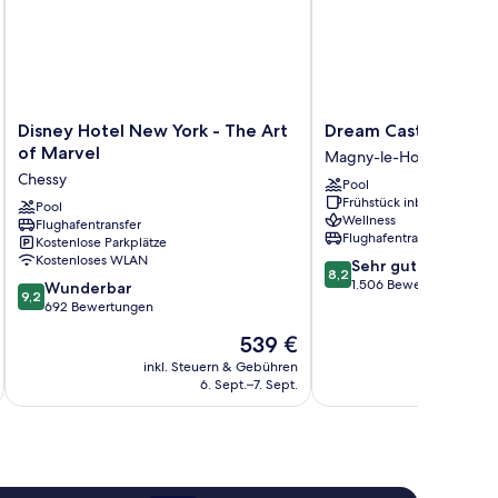
de
Disney
Dream
Disney Hotel New York - The Art
Dream Castle Hotel
Hotel
Castle
of Marvel
Magny-le-Hongre
New
Hotel
Chessy
Pool
York
Magny-
Frühstück inbegriffen
-
Pool
le-
Wellness
Flughafentransfer
The
Hongre
Flughafentransfer
Kostenlose Parkplätze
Art
Kostenloses WLAN
8.2
Sehr gut
of
8,2
von
1.506 Bewertungen
9.2
Marvel
Wunderbar
9,2
10,
von
Chessy
692 Bewertungen
Sehr
10,
Der
539 €
gut,
Wunderbar,
Preis
1.506
692
inkl. Steuern & Gebühren
inkl. S
beträgt
Bewertungen
6. Sept.–7. Sept.
Bewertungen
539 €