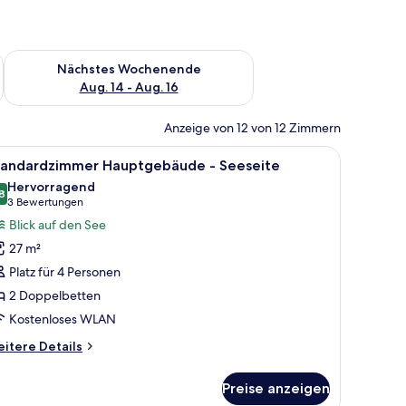
es Wochenende, Aug. 7 - Aug. 9.
Überprüfe die Verfügbarkeit für nächstes Wochenende, Aug. 1
Nächstes Wochenende
Aug. 14 - Aug. 16
Anzeige von 12 von 12 Zimmern
h mit Lampe und Fernseher.
le
Ein Hotelzimmer mit zwei Betten, einem Schre
7
tandardzimmer Hauptgebäude - Seeseite
otos
Hervorragend
ür
8
8,8 von 10
(3
3 Bewertungen
tandardzimmer
Bewertungen)
Blick auf den See
auptgebäude
27 m²
Platz für 4 Personen
eeseite
2 Doppelbetten
nzeigen
Kostenloses WLAN
itere
itere Details
tails
r
Preise anzeigen
andardzimmer