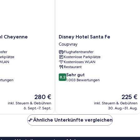
si
Disney
el Cheyenne
Disney Hotel Santa Fe
Hotel
Coupvray
Santa
nsfer
Flughafentransfer
Fe
arkplätze
Kostenlose Parkplätze
Coupvray
 WLAN
Kostenloses WLAN
Restaurant
8.2
Sehr gut
8,2
von
rtungen
1.003 Bewertungen
10,
Sehr
Der
Der
280 €
225 €
gut,
Preis
Preis
1.003
inkl. Steuern & Gebühren
inkl. Steuern & Gebühren
beträgt
beträgt
Bewertungen
6. Sept.–7. Sept.
30. Aug.–31. Aug.
280 €
225 €
Ähnliche Unterkünfte vergleichen