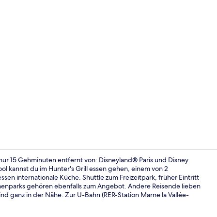
Video der U
nur 15 Gehminuten entfernt von: Disneyland® Paris und Disney
l kannst du im Hunter's Grill essen gehen, einem von 2
sen internationale Küche. Shuttle zum Freizeitpark, früher Eintritt
Blick von de
menparks gehören ebenfalls zum Angebot. Andere Reisende lieben
 sind ganz in der Nähe: Zur U-Bahn (RER-Station Marne la Vallée-