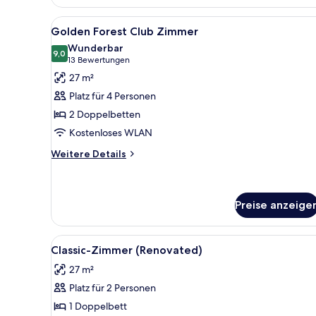
Alle
Ein Hotelzimmer mit zwei Bett
6
Golden Forest Club Zimmer
Fotos
Wunderbar
für
9,0
9,0 von 10
(13
13 Bewertungen
Golden
Bewertungen)
27 m²
Forest
Platz für 4 Personen
Club
2 Doppelbetten
Zimmer
Kostenloses WLAN
anzeigen
Weitere
Weitere Details
Details
für
Golden
Forest
Preise anzeige
Club
Zimmer
Alle
Zimmersafe, Verdunkelungsvorh
5
Classic-Zimmer (Renovated)
Fotos
27 m²
für
Platz für 2 Personen
Classic-
Zimmer
1 Doppelbett