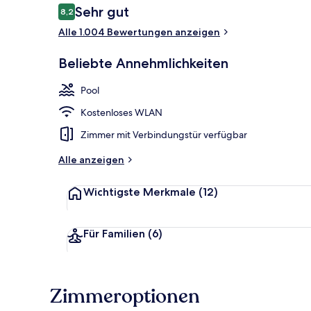
Bewertungen
Sehr gut
8,2
8,2 von 10.
Alle 1.004 Bewertungen anzeigen
Innenpool, 
Beliebte Annehmlichkeiten
Pool
Kostenloses WLAN
Zimmer mit Verbindungstür verfügbar
Alle anzeigen
Wichtigste Merkmale
(12)
Für Familien
(6)
Zimmeroptionen