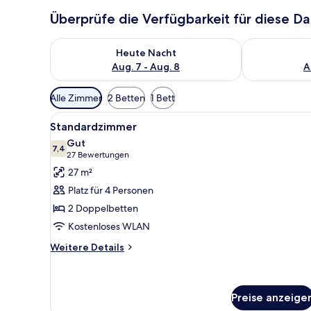
Überprüfe die Verfügbarkeit für diese D
Überprüfe die Verfügbarkeit für heute Nacht, Aug. 7
Überprüfe die
Heute Nacht
Aug. 7 - Aug. 8
A
Verfügbare
Alle Zimmer
2 Betten
1 Bett
Filter
Alle
Ein Hotelzimmer mit zwei Bette
für
7
Standardzimmer
Fotos
Zimmer
Gut
für
7,4
7,4 von 10
(27
27 Bewertungen
Standardzimmer
Bewertungen)
27 m²
anzeigen
Platz für 4 Personen
2 Doppelbetten
Kostenloses WLAN
Weitere
Weitere Details
Details
für
Standardzimmer
Preise anzeige