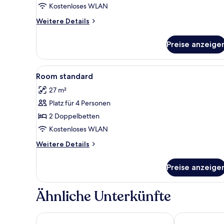
(Renovated)
Kostenloses WLAN
anzeigen
Weitere
Weitere Details
Details
für
Preise anzeige
Classic-
Zimmer
(Renovated)
Alle
Ein Hotelzimmer mit zwei Bette
3
Room standard
Fotos
27 m²
für
Platz für 4 Personen
Room
standard
2 Doppelbetten
anzeigen
Kostenloses WLAN
Weitere
Weitere Details
Details
für
Preise anzeige
Room
standard
Ähnliche Unterkünfte
Disney Newport Bay Club
Disney Hotel