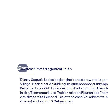
58+
Übersicht
Zimmer
Lage
Richtlinien
Disney Sequoia Lodge besitzt eine beneidenswerte Lage, 
Village. Nach einer Abkühlung im Außenpool oder Innenpoo
Restaurants vor Ort. Es serviert zum Frühstück und Abendes
in den Themenpark und Treffen mit den Figuren des The
das hilfsbereite Personal. Die öffentlichen Verkehrsmittel
Chessy) sind es nur 10 Gehminuten.