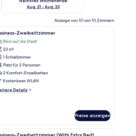
Nächstes Wochenende
Aug. 21 - Aug. 23
Anzeige von 10 von 10 Zimmern
 und einem Fenster mit Vorhängen.
, einem Schreibtisch und einer Wandmalerei mit einer Karte.
le
Business-Zweibettzimmer | Betten mit Memor
3
usiness-Zweibettzimmer
otos
Blick auf die Stadt
ür
23 m²
usiness-
weibettzimmer
1 Schlafzimmer
nzeigen
Platz für 2 Personen
2 Komfort-Einzelbetten
Kostenloses WLAN
itere
itere Details
tails
r
siness-
eibettzimmer
Preise anzeigen
ner Wand mit Weltkarten-Design.
em Bett mit weißer Bettwäsche, einem Nachttisch mit Telefon und einer Wan
le
Ein Hotelzimmer mit zwei Betten, einem Schr
2
usiness-Zweibettzimmer (With Extra Bed)