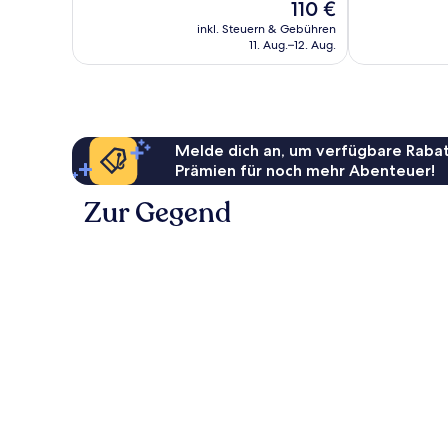
Der
110 €
gut,
484
Preis
244
Bewertungen
inkl. Steuern & Gebühren
beträgt
Bewertungen
11. Aug.–12. Aug.
110 €
Melde dich an, um verfügbare Rabat
Prämien für noch mehr Abenteuer!
Zur Gegend