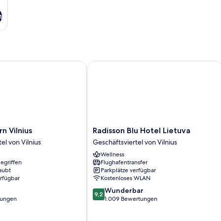
n
Vilnius
Radisson Blu Hotel Lietuva
Radisson
n Vilnius
Radisson Blu Hotel Lietuva
Blu
el von Vilnius
Geschäftsviertel von Vilnius
Hotel
Wellness
tel
Lietuva
egriffen
Flughafentransfer
Geschäftsviertel
aubt
Parkplätze verfügbar
von
erfügbar
Kostenloses WLAN
Vilnius
9.2
Wunderbar
9,2
von
tungen
1.009 Bewertungen
10,
Wunderbar,