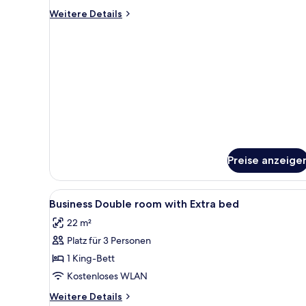
Extra
Weitere
Weitere Details
Bed)
Details
anzeigen
für
Business-
Doppelzimmer
(With
Extra
Bed)
Preise anzeige
Alle
Ein Hotelzimmer mit einem gro
3
Business Double room with Extra bed
Fotos
22 m²
für
Platz für 3 Personen
Business
Double
1 King-Bett
room
Kostenloses WLAN
with
Weitere
Weitere Details