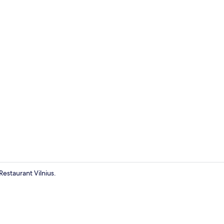
Rezeption
estaurant Vilnius.
Business-Zwe