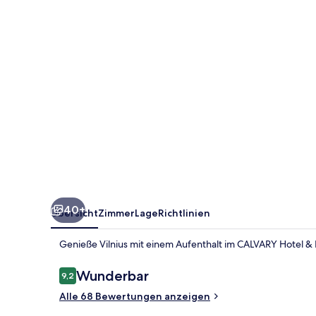
Vilnius
40+
Übersicht
Zimmer
Lage
Richtlinien
Genieße Vilnius mit einem Aufenthalt im CALVARY Hotel & R
Bewertungen
Wunderbar
9,2
9,2 von 10.
Alle 68 Bewertungen anzeigen