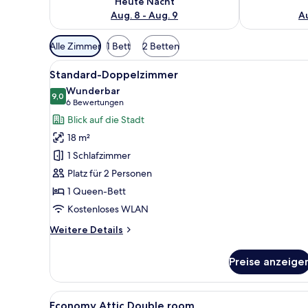
Heute Nacht
Aug. 8 - Aug. 9
Au
Verfügbare
Alle Zimmer
1 Bett
2 Betten
Filter
Alle
Ein Hotelzimmer mit einem gro
für
3
Standard-Doppelzimmer
Fotos
Zimmer
Wunderbar
für
9,0
9,0 von 10
(6
6 Bewertungen
Standard-
Bewertungen)
Blick auf die Stadt
Doppelzimmer
18 m²
anzeigen
1 Schlafzimmer
Platz für 2 Personen
1 Queen-Bett
Kostenloses WLAN
Weitere
Weitere Details
Details
für
Preise anzeige
Standard-
Doppelzimmer
Alle
Ein Hotelzimmer mit Dachfenst
4
Economy Attic Double room