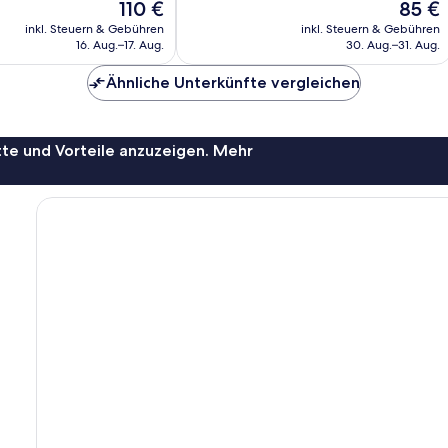
Der
Der
110 €
85 €
1.009
Preis
Preis
Bewertungen
inkl. Steuern & Gebühren
inkl. Steuern & Gebühren
beträgt
beträgt
16. Aug.–17. Aug.
30. Aug.–31. Aug.
110 €
85 €
Ähnliche Unterkünfte vergleichen
te und Vorteile anzuzeigen. Mehr