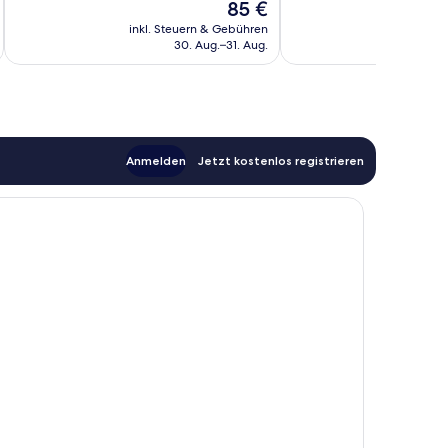
Der
85 €
286
Außergewöhnlich,
Preis
Bewertungen
800
inkl. Steuern & Gebühren
inkl. S
beträgt
30. Aug.–31. Aug.
Bewertungen
85 €
Anmelden
Jetzt kostenlos registrieren