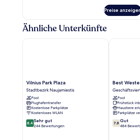
Extra
Details
bed
für
Preise anzeige
Business
anzeigen
Double
room
Ähnliche Unterkünfte
with
Extra
bed
Vilnius Park Plaza
Best Western 
Vilnius
Best
Vilnius Park Plaza
Best Wester
Park
Western
Stadtbezirk Naujamiestis
Geschäftsviert
Plaza
Vilnius
Pool
Pool
Stadtbezirk
Geschäftsvier
Flughafentransfer
Frühstück inb
Naujamiestis
von
Kostenlose Parkplätze
Haustiere erl
Vilnius
Kostenloses WLAN
Parkplätze v
8.4
7.8
Sehr gut
Gut
8,4
7,8
von
von
244 Bewertungen
484 Bewer
10,
10,
Sehr
Gut,