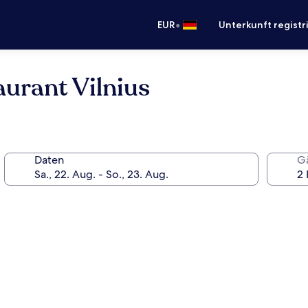
•
EUR
Unterkunft registr
urant Vilnius
Daten
G