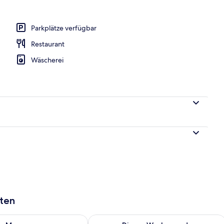
Parkplätze verfügbar
Restaurant
Wäscherei
aten
 - Aug. 9.
 Verfügbarkeit für morgen, Aug. 9 - Aug. 10.
Überprüfe die Verfügbarkeit für dies