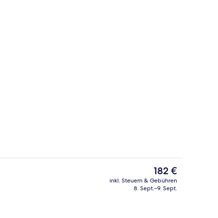
Tagungsbereich
Der
182 €
aktuelle
inkl. Steuern & Gebühren
Preis
8. Sept.–9. Sept.
ibettzimmer (With Extra Bed) | Betten mit Memory-Foam-Matratzen, Miniba
Restaurant
beträgt
182 €.