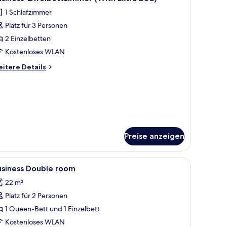
otos
1 Schlafzimmer
ür
Platz für 3 Personen
usiness-
weibettzimmer
2 Einzelbetten
With
Kostenloses WLAN
xtra
itere
itere Details
ed)
tails
nzeigen
r
siness-
eibettzimmer
ith
tra
d)
Preise anzeigen
le
Ein Hotelzimmer mit einem großen Bett, einem
2
usiness Double room
otos
22 m²
ür
Platz für 2 Personen
usiness
ouble
1 Queen-Bett und 1 Einzelbett
oom
Kostenloses WLAN