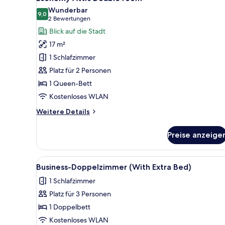
Fotos
Wunderbar
für
9,0
9,0 von 10
(2
2 Bewertungen
Economy
Bewertungen)
Blick auf die Stadt
Attic
17 m²
Double
1 Schlafzimmer
room
Platz für 2 Personen
anzeigen
1 Queen-Bett
Kostenloses WLAN
Weitere
Weitere Details
Details
für
Preise anzeige
Economy
Attic
Double
Alle
Ein Hotelzimmer mit einem gro
2
room
Business-Doppelzimmer (With Extra Bed)
Fotos
1 Schlafzimmer
für
Platz für 3 Personen
Business-
Doppelzimmer
1 Doppelbett
(With
Kostenloses WLAN