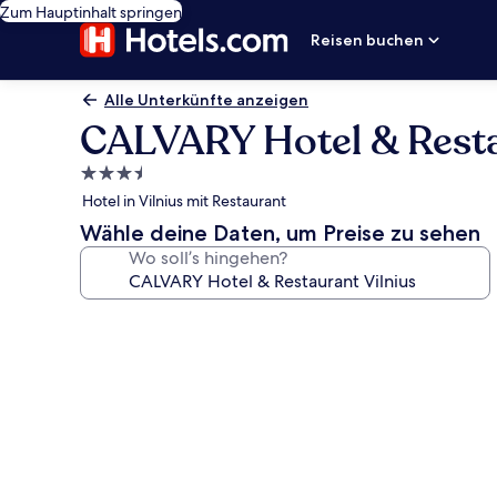
Zum Hauptinhalt springen
Reisen buchen
Alle Unterkünfte anzeigen
CALVARY Hotel & Resta
3.5-
Sterne-
Hotel in Vilnius mit Restaurant
Unterkunft
Wähle deine Daten, um Preise zu sehen
Wo soll’s hingehen?
Fotogalerie
von
CALVARY
Hotel
&
Restaurant