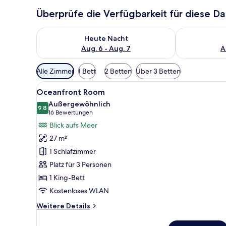
Überprüfe die Verfügbarkeit für diese D
Überprüfe die Verfügbarkeit für heute Nacht, Aug. 6
Überprüfe die
Heute Nacht
Aug. 6 - Aug. 7
A
Verfügbare
Alle Zimmer
1 Bett
2 Betten
Über 3 Betten
Filter
Alle
Ein Hotelzimmer mit einem Bett
für
7
Oceanfront Room
Fotos
Zimmer
Außergewöhnlich
für
9,8
9,8 von 10
(16
16 Bewertungen
Oceanfront
Bewertungen)
Blick aufs Meer
Room
27 m²
anzeigen
1 Schlafzimmer
Platz für 3 Personen
1 King-Bett
Kostenloses WLAN
Weitere
Weitere Details
Details
für