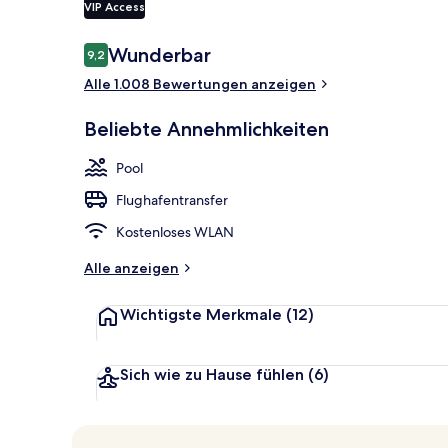
VIP Access
Bewertungen
Wunderbar
9,2
9,2 von 10.
In Strandnäh
Alle 1.008 Bewertungen anzeigen
Beliebte Annehmlichkeiten
Pool
Flughafentransfer
Kostenloses WLAN
Alle anzeigen
Wichtigste Merkmale
(12)
Sich wie zu Hause fühlen
(6)