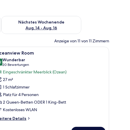
es Wochenende, Aug. 7 - Aug. 9.
Überprüfe die Verfügbarkeit für nächstes Wochenende, Aug. 1
Nächstes Wochenende
Aug. 14 - Aug. 16
Anzeige von 11 von 11 Zimmern
m Schreibtisch und einem Stuhl. Es gibt einen Deckenventilator, ein Fenste
le
Ein Hotelzimmer mit Bett, Schreibtisch und Ba
7
ceanview Room
otos
Wunderbar
ür
2
9,2 von 10
(20
20 Bewertungen
ceanview
Bewertungen)
Eingeschränkter Meerblick (Ozean)
oom
27 m²
nzeigen
1 Schlafzimmer
Platz für 4 Personen
2 Queen-Betten ODER 1 King-Bett
Kostenloses WLAN
itere
itere Details
tails
r