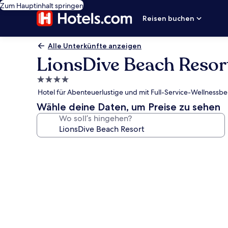
Zum Hauptinhalt springen
Reisen buchen
Alle Unterkünfte anzeigen
LionsDive Beach Resor
4.0-
Sterne-
Hotel für Abenteuerlustige und mit Full-Service-Wellness
Unterkunft
Wähle deine Daten, um Preise zu sehen
Wo soll’s hingehen?
Fotogalerie
von
LionsDive
Beach
Resort