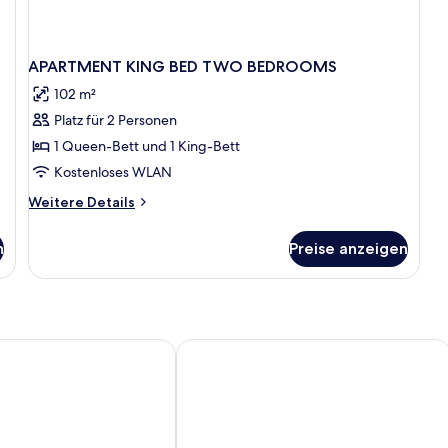
APARTMENT KING BED TWO BEDROOMS
102 m²
Platz für 2 Personen
1 Queen-Bett und 1 King-Bett
Kostenloses WLAN
Weitere
Weitere Details
Details
für
n
Preise anzeigen
APARTMENT
KING
BED
TWO
BEDROOMS
acao - Luxury Adults Only
Renaissance Wind Creek Curacao Res