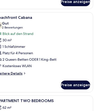
Preise anzeigen
eanview
oom
h, Fernseher und einem Balkon mit Meerblick.
le
Ein Hotelzimmer mit Bett, einer Couch, einem 
9
eachfront Cabana
otos
Gut
ür
0
7,0 von 10
(2
2 Bewertungen
eachfront
Bewertungen)
Blick auf den Strand
abana
30 m²
nzeigen
1 Schlafzimmer
Platz für 4 Personen
2 Queen-Betten ODER 1 King-Bett
Kostenloses WLAN
itere
itere Details
tails
r
Preise anzeigen
achfront
bana
ilator, einer Couch, einem Couchtisch und einem Essbereich mit Stühlen.
le
Ein modernes Wohnzimmer mit grauen Sofas, 
1
PARTMENT TWO BEDROOMS
otos
62 m²
ür