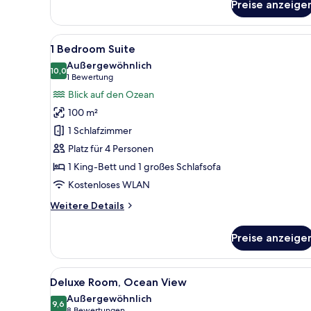
Preise anzeige
Oceanfront
Room
Alle
Ein Hotelzimmer mit Bett, Nac
10
1 Bedroom Suite
Fotos
Außergewöhnlich
für
10,0
10,0 von 10
(1
1 Bewertung
1
Bewertung)
Blick auf den Ozean
Bedroom
100 m²
Suite
1 Schlafzimmer
anzeigen
Platz für 4 Personen
1 King-Bett und 1 großes Schlafsofa
Kostenloses WLAN
Weitere
Weitere Details
Details
für
Preise anzeige
1
Bedroom
Suite
Alle
Ein Balkon mit Blick auf Stran
7
Deluxe Room, Ocean View
Fotos
Außergewöhnlich
für
9,6
9,6 von 10
8 Bewertungen