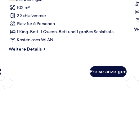
(6
2
A
Bewertungen)
102 m²
Bedroom
T
2 Schlafzimmer
Apartment
B
Platz für 6 Personen
Lions
a
We
We
1 King-Bett, 1 Queen-Bett und 1 großes Schlafsofa
anzeigen
De
Kostenloses WLAN
fü
A
Weitere
Weitere Details
T
Details
B
für
2
Bedroom
n
Preise anzeigen
Apartment
Lions