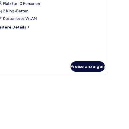
Platz für 10 Personen
PARTMENT
WO
2 King-Betten
EDROOMS
Kostenloses WLAN
nzeigen
itere
itere Details
tails
r
PARTMENT
WO
EDROOMS
Preise anzeigen