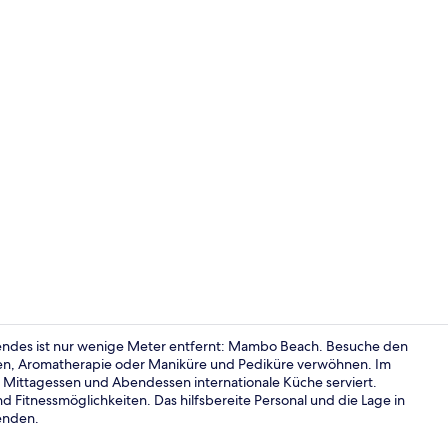
Video der U
gendes ist nur wenige Meter entfernt: Mambo Beach. Besuche den
en, Aromatherapie oder Maniküre und Pediküre verwöhnen. Im
 Mittagessen und Abendessen internationale Küche serviert.
Blick von de
d Fitnessmöglichkeiten. Das hilfsbereite Personal und die Lage in
enden.