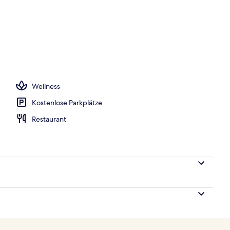
e, Cabañas (kostenlos), Liegestühle, Sonnenschirme
Wellness
Kostenlose Parkplätze
Restaurant