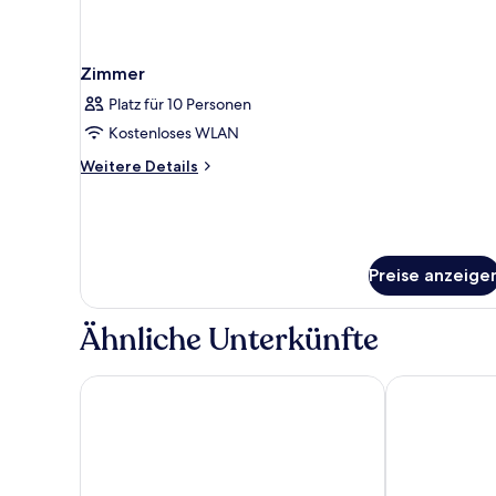
Zimmer
Platz für 10 Personen
Kostenloses WLAN
Weitere
Weitere Details
Details
für
Zimmer
Preise anzeige
Ähnliche Unterkünfte
Avila Beach Hotel
Art Hotel Cur