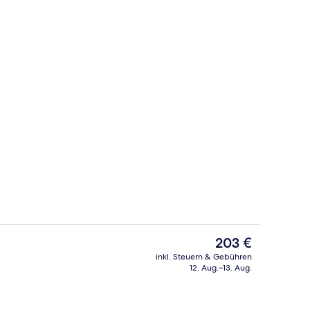
Blick von der Unterkunft
nterkunft
Der
203 €
aktuelle
inkl. Steuern & Gebühren
Preis
12. Aug.–13. Aug.
r Unterkunft
In Strandnähe, Cabañas (kostenlos), 
beträgt
203 €.