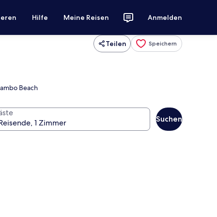
ieren
Hilfe
Meine Reisen
Anmelden
Teilen
Speichern
 Mambo Beach
äste
Suchen