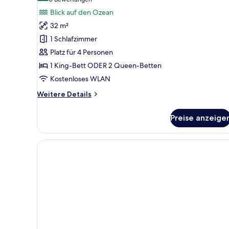
(8
Deluxe
Bewertungen)
Blick auf den Ozean
Room,
32 m²
Ocean
1 Schlafzimmer
View
Platz für 4 Personen
anzeigen
1 King-Bett ODER 2 Queen-Betten
Kostenloses WLAN
Weitere
Weitere Details
Details
für
Preise anzeige
Deluxe
Room,
Ocean
View