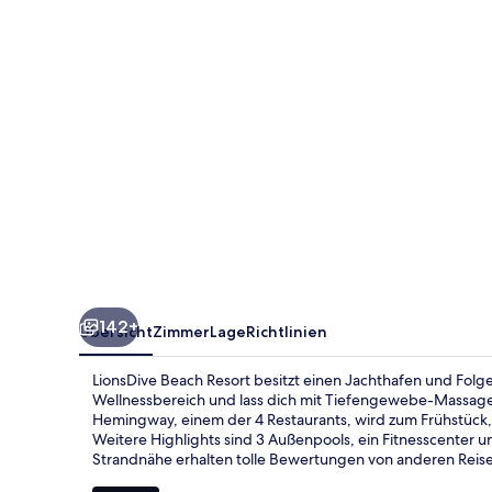
142+
Übersicht
Zimmer
Lage
Richtlinien
LionsDive Beach Resort besitzt einen Jachthafen und Fol
Wellnessbereich und lass dich mit Tiefengewebe-Massag
Hemingway, einem der 4 Restaurants, wird zum Frühstück,
Weitere Highlights sind 3 Außenpools, ein Fitnesscenter un
Strandnähe erhalten tolle Bewertungen von anderen Reis