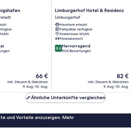
Limburgerhof
igshafen
Limburgerhof Hotel & Residenz
Hotel
nstadt
Limburgerhof
&
aubt
Haustiere erlaubt
Residenz
erfügbar
Parkplätze verfügbar
Limburgerhof
 WLAN
Kostenloses WLAN
Fitnessbereich
8.6
ar
Hervorragend
8,6
von
tungen
504 Bewertungen
10,
Hervorragend,
504
Bewertungen
Der
Der
66 €
82 €
Preis
Preis
inkl. Steuern & Gebühren
inkl. Steuern & Gebühren
beträgt
beträgt
9. Aug.–10. Aug.
9. Aug.–10. Aug.
66 €
82 €
Ähnliche Unterkünfte vergleichen
te und Vorteile anzuzeigen. Mehr