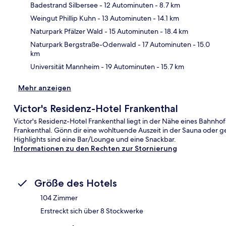
Badestrand Silbersee
- 12 Autominuten
- 8.7 km
Weingut Phillip Kuhn
- 13 Autominuten
- 14.1 km
Kar
Naturpark Pfälzer Wald
- 15 Autominuten
- 18.4 km
Naturpark Bergstraße-Odenwald
- 17 Autominuten
- 15.0
km
Universität Mannheim
- 19 Autominuten
- 15.7 km
Mehr anzeigen
Victor's Residenz-Hotel Frankenthal
Victor's Residenz-Hotel Frankenthal liegt in der Nähe eines Bahnho
Frankenthal. Gönn dir eine wohltuende Auszeit in der Sauna oder g
Highlights sind eine Bar/Lounge und eine Snackbar.
Informationen zu den Rechten zur Stornierung
Größe des Hotels
104 Zimmer
Erstreckt sich über 8 Stockwerke