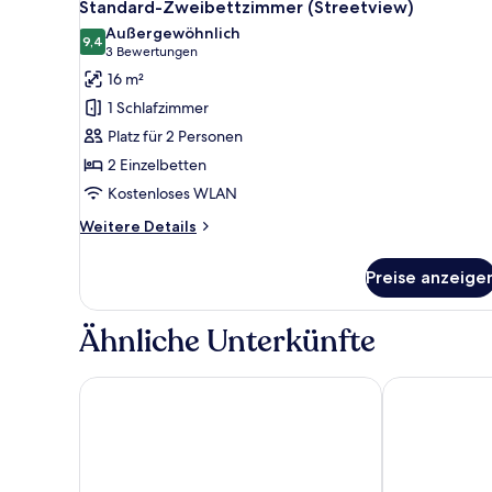
5
Standard-Zweibettzimmer (Streetview)
Fotos
Außergewöhnlich
für
9,4
9,4 von 10
(3
3 Bewertungen
Standard-
Bewertungen)
16 m²
Zweibettzimmer
1 Schlafzimmer
(Streetview)
Platz für 2 Personen
anzeigen
2 Einzelbetten
Kostenloses WLAN
Weitere
Weitere Details
Details
für
Preise anzeige
Standard-
Zweibettzimmer
(Streetview)
Ähnliche Unterkünfte
ACHAT Hotel Frankenthal in der Pfalz
MOXY Ludwig