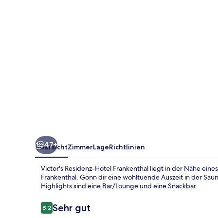
47+
Übersicht
Zimmer
Lage
Richtlinien
Victor's Residenz-Hotel Frankenthal liegt in der Nähe ein
Frankenthal. Gönn dir eine wohltuende Auszeit in der Sau
Highlights sind eine Bar/Lounge und eine Snackbar.
Bewertungen
Sehr gut
8,2
8,2 von 10.