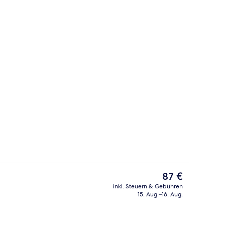
ontinentales Frühstück gegen Gebühr
Wellness
Der
87 €
aktuelle
inkl. Steuern & Gebühren
Preis
15. Aug.–16. Aug.
ontinentales Frühstück gegen Gebühr
Fassade der Unterkunft
beträgt
87 €.