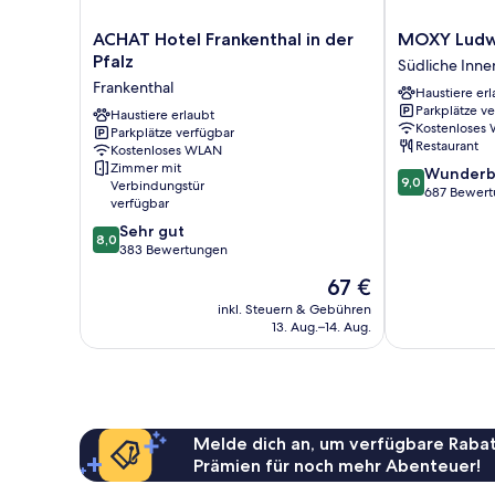
ACHAT
MOXY
ACHAT Hotel Frankenthal in der
MOXY Ludw
Hotel
Ludwigshafen
Pfalz
Südliche Inne
Frankenthal
Südliche
Frankenthal
Haustiere erl
in
Innenstadt
Parkplätze v
der
Haustiere erlaubt
Kostenloses
Parkplätze verfügbar
Pfalz
Restaurant
Kostenloses WLAN
Frankenthal
Zimmer mit
9.0
Wunderb
9,0
Verbindungstür
von
687 Bewer
verfügbar
10,
8.0
Sehr gut
Wunderbar,
8,0
von
383 Bewertungen
687
10,
Bewertungen
Der
67 €
Sehr
Preis
gut,
inkl. Steuern & Gebühren
beträgt
13. Aug.–14. Aug.
383
67 €
Bewertungen
Melde dich an, um verfügbare Rabat
Prämien für noch mehr Abenteuer!