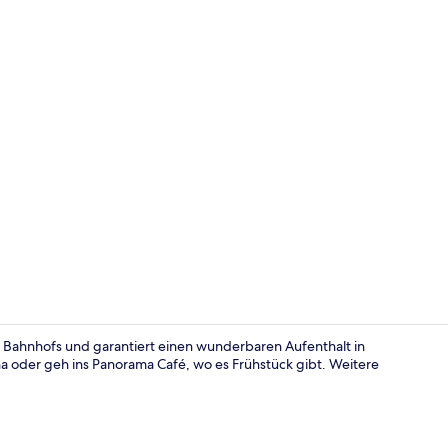
Tägliches k
es Bahnhofs und garantiert einen wunderbaren Aufenthalt in
na oder geh ins Panorama Café, wo es Frühstück gibt. Weitere
Tägliches k