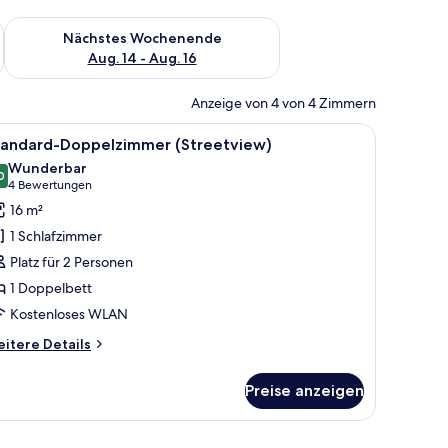
es Wochenende, Aug. 7 - Aug. 9.
Überprüfe die Verfügbarkeit für nächstes Wochenende, Aug. 1
Nächstes Wochenende
Aug. 14 - Aug. 16
Anzeige von 4 von 4 Zimmern
nem gerahmten Bild an der Wand.
h, Stuhl, Lampe und einer Blumenvase.
le
Ein Hotelzimmer mit Bett, Schreibtisch, Stuh
5
tandard-Doppelzimmer (Streetview)
otos
Wunderbar
ür
0
9,0 von 10
(4
4 Bewertungen
tandard-
Bewertungen)
16 m²
oppelzimmer
1 Schlafzimmer
Streetview)
Platz für 2 Personen
nzeigen
1 Doppelbett
Kostenloses WLAN
itere
itere Details
tails
r
Preise anzeigen
andard-
ppelzimmer
treetview)
ahmten abstrakten Gemälde an der Wand.