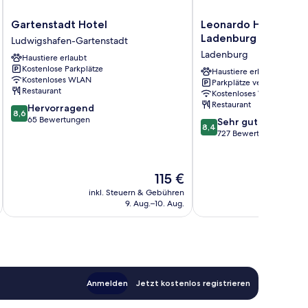
Gartenstadt
Leonardo
Gartenstadt Hotel
Leonardo Hotel Man
Hotel
Hotel
Ladenburg
Ludwigshafen-Gartenstadt
Ludwigshafen-
Mannheim
Ladenburg
Haustiere erlaubt
Gartenstadt
-
Kostenlose Parkplätze
Ladenburg
Haustiere erlaubt
Kostenloses WLAN
Parkplätze verfügbar
Ladenburg
Restaurant
Kostenloses WLAN
Restaurant
8.6
Hervorragend
8,6
von
65 Bewertungen
8.4
Sehr gut
8,4
10,
von
727 Bewertungen
Hervorragend,
10,
65
Sehr
Bewertungen
gut,
Der
115 €
727
Preis
inkl. Steuern & Gebühren
inkl. S
Bewertungen
beträgt
9. Aug.–10. Aug.
115 €
Anmelden
Jetzt kostenlos registrieren