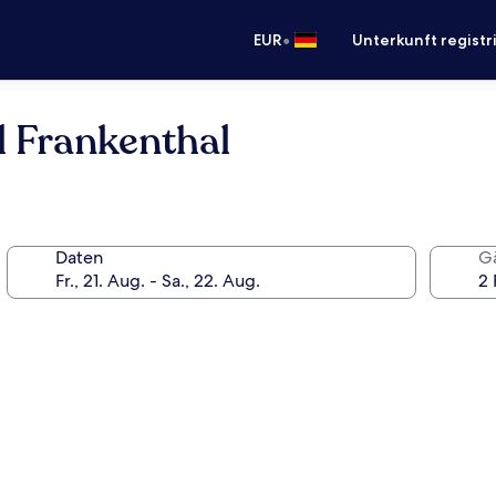
•
EUR
Unterkunft registr
l Frankenthal
Daten
G